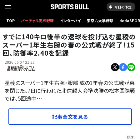
今日の予定
TOP
バーチャル高校野球
インターハイ
東京六大学野球
dodaSPO
服部成（写真は石川県大会より）
（新しいタブ
すでに140キロ後半の速球を投げ込む星稜の
スーパー1年生右腕の春の公式戦が終了！15
回、防御率2.40を記録
2026.06.07 21:26
星稜のスーパー1年生右腕・服部 成の1年春の公式戦が幕
を閉じた。7日に行われた北信越大会準決勝の松本国際戦
では、5回途中…
記事全文を見る
野球