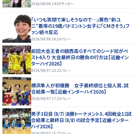
る」「女優さんかと」
2026/08/08 14:02
サッカー
「いつも笑顔で楽しそうなので…」黄色“新ユ
ニ”着用の19歳バドミントン女子に「CMきそう」フ
ァン続々反応
2026/08/08 16:10
バレー
前回大会王者の鎮西高らすべてのシード校がベ
スト4入り 大会最終日の勝負の行方は【近畿イン
ターハイ2026】
2026/08/07 22:22
バレー
横浜隼人が初優勝 女子最終順位と個人賞、試
合結果一覧【近畿インターハイ2026】
2026/08/07 17:23
バレー
男子3日目（8/7）決勝トーナメント3、4回戦全12試
合結果と最終日（8/8）の試合予定【近畿インター
ハイ2026】
2026/08/07 15:25
バレー