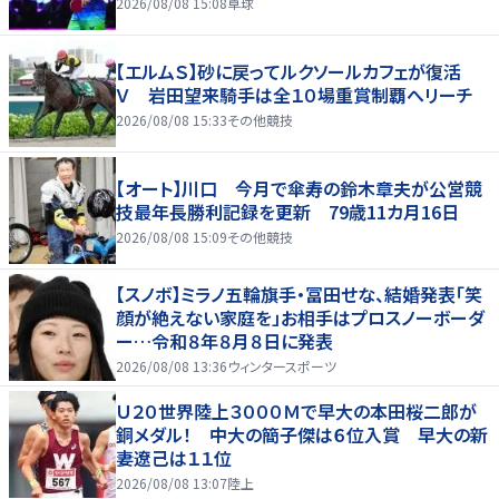
2026/08/08 15:08
卓球
【エルムＳ】砂に戻ってルクソールカフェが復活
Ｖ 岩田望来騎手は全１０場重賞制覇へリーチ
2026/08/08 15:33
その他競技
【オート】川口 今月で傘寿の鈴木章夫が公営競
技最年長勝利記録を更新 79歳11カ月16日
2026/08/08 15:09
その他競技
【スノボ】ミラノ五輪旗手・冨田せな、結婚発表「笑
顔が絶えない家庭を」お相手はプロスノーボーダ
ー…令和８年８月８日に発表
2026/08/08 13:36
ウィンタースポーツ
Ｕ２０世界陸上３０００Ｍで早大の本田桜二郎が
銅メダル！ 中大の簡子傑は６位入賞 早大の新
妻遼己は１１位
2026/08/08 13:07
陸上