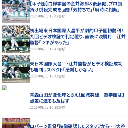
【甲子園】白樺学園の金井瀬那＆後藤健、プロ顔
負け併殺完成を回想「気持ちで」「瞬時に判断」
2026/08/08 16:43
野球
初出場東日本国際大昌平が劇的甲子園初勝利！
九回ビデオ検証で判定覆り、直後に決勝打 江井
監督「ツキがあった」
2026/08/08 16:43
野球
東日本国際大昌平・江井監督がビデオ検証成功
も審判リスペクト「感謝しかない」
2026/08/08 16:41
野球
青森山田が変化球とらえ1回戦突破 遊学館は1
点差に迫るも及ばず
2026/08/08 16:38
野球
ロバーツ監督「映像確認したスタッフから…」大谷