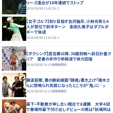
リーズ進出が18年連続でストップ
2026/08/08 13:43
ゴルフ
【女子ゴルフ】初Ｖ目指す吉沢柚月、小林光希ら４
人が首位で前半ターン 金田久美子はダブルボ
ギーで後退
2026/08/08 13:03
ゴルフ
【ボクシング】辰吉寿以輝、30歳初戦へ前日計量ク
リア 愛妻の手作り参鶏湯で体力回復
2026/08/08 16:33
相撲格闘技
藤波辰爾、書の腕前披露「闘魂」書き上げ「猪木さ
んに怒鳴られ気弱になったところが『鬼』に…」
2026/08/08 16:31
相撲格闘技
幕下・不動豊が申し合い稽古で８連勝 大学４冠
で春場所幕下付け出しデビューの男は「秋場所は