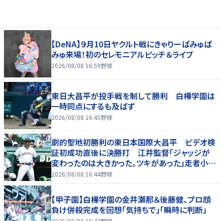
【DeNA】９月10日ヤクルト戦にきゃりーぱみゅぱ
みゅ来場！初のセレモニアルピッチ＆ライブ
2026/08/08 16:59
野球
東日大昌平が投手戦を制して勝利 白樺学園は
一時同点にするも及ばず
2026/08/08 16:45
野球
劇的聖地初勝利の東日本国際大昌平 ビデオ検
証初成功直後に決勝打 江井監督「ジャッジが
変わったのは大きかった。ツキがあった」走者小内
は「自信があってセーフになってくれと」
2026/08/08 16:44
野球
【甲子園】白樺学園の金井瀬那＆後藤健、プロ顔
負け併殺完成を回想「気持ちで」「瞬時に判断」
2026/08/08 16:43
野球