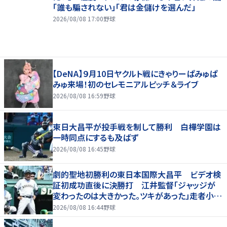
「誰も騙されない」「君は金儲けを選んだ」
2026/08/08 17:00
野球
【DeNA】９月10日ヤクルト戦にきゃりーぱみゅぱ
みゅ来場！初のセレモニアルピッチ＆ライブ
2026/08/08 16:59
野球
東日大昌平が投手戦を制して勝利 白樺学園は
一時同点にするも及ばず
2026/08/08 16:45
野球
劇的聖地初勝利の東日本国際大昌平 ビデオ検
証初成功直後に決勝打 江井監督「ジャッジが
変わったのは大きかった。ツキがあった」走者小内
は「自信があってセーフになってくれと」
2026/08/08 16:44
野球