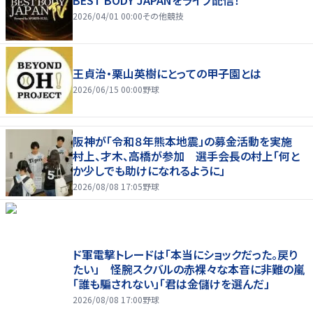
BEST BODY JAPANをライブ配信！
2026/04/01 00:00
その他競技
王貞治・栗山英樹にとっての甲子園とは
2026/06/15 00:00
野球
阪神が「令和８年熊本地震」の募金活動を実施
村上、才木、高橋が参加 選手会長の村上「何と
か少しでも助けになれるように」
2026/08/08 17:05
野球
ド軍電撃トレードは「本当にショックだった。戻り
たい」 怪腕スクバルの赤裸々な本音に非難の嵐
「誰も騙されない」「君は金儲けを選んだ」
2026/08/08 17:00
野球