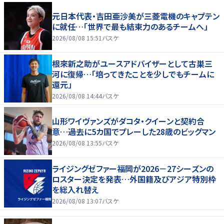
元日本代表・吉田亜沙美が三菱電機のキャプテン
に就任…「世界で最も結束力のあるチームへ」
2026/08/08 15:51
バスケ
根來新之助がユースアドバイザーとして古巣三
河に復帰…「培ってきたことを少しでもチームに
還元」
2026/08/08 14:44
バスケ
山形ワイヴァンズがダコタ・クイーンと契約合
意…過去に5カ国でプレーした28歳のビッグマン
2026/08/08 13:55
バスケ
ライジングゼファー福岡が2026－27シーズンの
ロスター決定を発表…外国籍及びアジア特別枠
を総入れ替え
2026/08/08 13:07
バスケ