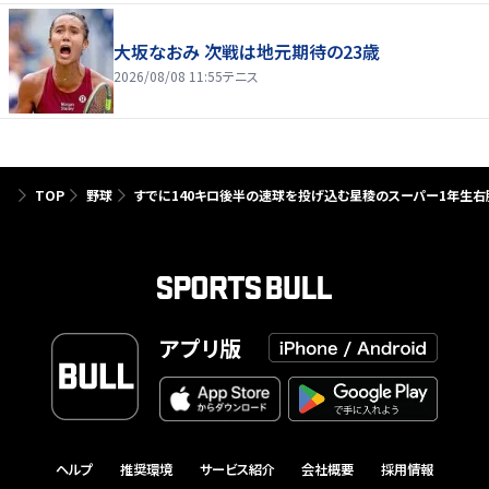
大坂なおみ 次戦は地元期待の23歳
2026/08/08 11:55
テニス
TOP
野球
すでに140キロ後半の速球を投げ込む星稜のスーパー1年生右腕
アプリ版
ヘルプ
推奨環境
サービス紹介
会社概要
採用情報