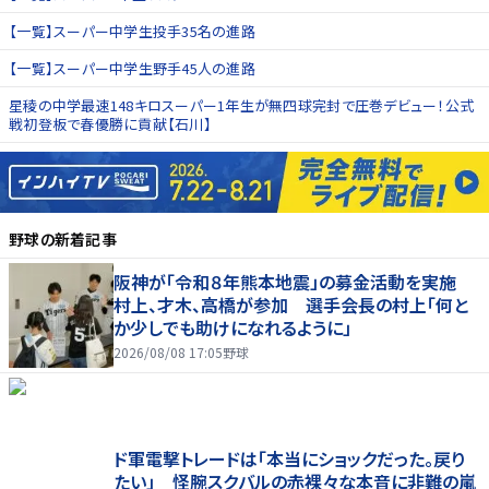
【一覧】スーパー中学生投手35名の進路
【一覧】スーパー中学生野手45人の進路
星稜の中学最速148キロスーパー1年生が無四球完封で圧巻デビュー！公式
戦初登板で春優勝に貢献【石川】
野球
の新着記事
阪神が「令和８年熊本地震」の募金活動を実施
村上、才木、高橋が参加 選手会長の村上「何と
か少しでも助けになれるように」
2026/08/08 17:05
野球
ド軍電撃トレードは「本当にショックだった。戻り
たい」 怪腕スクバルの赤裸々な本音に非難の嵐