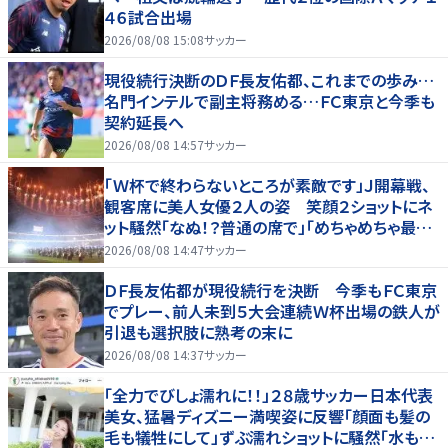
４６試合出場
2026/08/08 15:08
サッカー
現役続行決断のＤＦ長友佑都、これまでの歩み…
名門インテルで副主将務める…ＦＣ東京と今季も
契約延長へ
2026/08/08 14:57
サッカー
「Ｗ杯で終わらないところが素敵です」Ｊ開幕戦、
観客席に美人女優２人の姿 笑顔２ショットにネ
ット騒然「なぬ！？普通の席で」「めちゃめちゃ最上
級に可愛すぎ」
2026/08/08 14:47
サッカー
ＤＦ長友佑都が現役続行を決断 今季もＦＣ東京
でプレー、前人未到５大会連続Ｗ杯出場の鉄人が
引退も選択肢に熟考の末に
2026/08/08 14:37
サッカー
「全力でびしょ濡れに！！」２８歳サッカー日本代表
美女、猛暑ディズニー満喫姿に反響「顔面も髪の
毛も犠牲にして」ずぶ濡れショットに騒然「水も滴