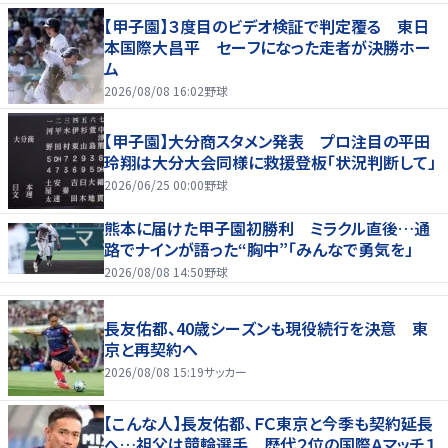
【甲子園】３度目のビデオ検証で判定覆る 東日
本国際大昌平 セーフになった走者が決勝ホー
ム
2026/08/08 16:02
野球
【甲子園】大分商スタメン発表 プロ注目の平田
玲翔は大分大会同様に救援登板「状況判断して」
2026/06/25 00:00
野球
熊本に届けた甲子園初勝利 ミラクル直後…通
路でナインが語った“胸中”「みんなで勇気を」
2026/08/08 14:50
野球
長友佑都、40歳シーズンも現役続行を決意 東
京と再契約へ
2026/08/08 15:19
サッカー
【こんな人】長友佑都、ＦＣ東京と今季も契約延長
へ…祖父は競輪選手 歴代２位の国際Ａマッチ１