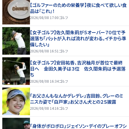
【ゴルファーのための栄養学】夜に食べて欲しい食
品は『これ』！
2026/08/08 17:00
ゴルフ
【女子ゴルフ】佐久間朱莉が５オーバー７０位で予
選落ち「パットが入れば流れが変わる。イチから準
備したい」
2026/08/08 16:51
ゴルフ
【女子ゴルフ】安田祐香、吉沢柚月が首位で最終
日へ 金田久美子は３位 佐久間朱莉は予選落
ち
2026/08/08 16:34
ゴルフ
「お父さんもなんかデレデレ」吉田鈴、グレーのミ
ニスカ姿で「白戸家」お父さん犬との２Ｓ披露
2026/08/08 14:16
ゴルフ
「身体がボロボロ」ジェイソン・デイのプレーオフシ