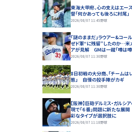
東海大甲府、心の支えはエー
督「何かあっても後ろに村尾」
2026/08/07 11:45
野球
「謎のままだ」ラウアー&コール
ぜド軍“に残留”したのか…米
アが見解 GMは一蹴「噂は
ぎない」
2026/08/07 11:30
野球
8日初戦の大分商、「チームは
態」 自慢の投手陣がカギ
2026/08/07 11:30
野球
【阪神】巨砲デルミス・ガルシ
現で「６番」問題に新たな展開
彩なタイプが選択肢に
2026/08/07 11:18
野球