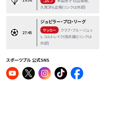
ゴルフ
米国男子 松山英樹、
久常涼ら出場(リンクは外部)
ジュピラー・プロ・リーグ
サッカー
クラブ・ブルージュ v
27:45
s. コルトレイク(倍井謙)(リンクは
外部)
スポーツブル 公式SNS