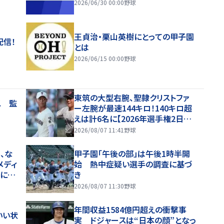
2026/06/30 00:00
野球
王貞治・栗山英樹にとっての甲子園
配信！
とは
2026/06/15 00:00
野球
東筑の大型右腕、聖隷クリストファ
ス 監
ー左腕が最速144キロ！140キロ超
えは計6名に【2026年選手権2日目・
球速一覧】
2026/08/07 11:41
野球
、な
甲子園「午後の部」は午後1時半開
メディ
始 熱中症疑い選手の調査に基づ
噂に過
き
2026/08/07 11:30
野球
年間収益1584億円超えの衝撃事
いい状
実 ドジャースは“日本の顔”となっ