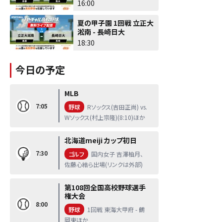
16:00
夏の甲子園 1回戦 立正大
淞南 - 長崎日大
18:30
今日の予定
MLB
7:05
野球
Rソックス(吉田正尚) vs.
Wソックス(村上宗隆)(8:10)ほか
北海道meiji カップ初日
7:30
ゴルフ
国内女子 吉澤柚月、
佐藤心結ら出場(リンクは外部)
第108回全国高校野球選手
権大会
8:00
野球
1回戦 東海大甲府 - 鶴
岡東ほか