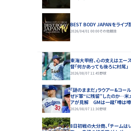
BEST BODY JAPANをライブ
2026/04/01 00:00
その他競技
東海大甲府、心の支えはエー
督「何かあっても後ろに村尾」
2026/08/07 11:45
野球
「謎のままだ」ラウアー&コール
ぜド軍“に残留”したのか…米
アが見解 GMは一蹴「噂は
ぎない」
2026/08/07 11:30
野球
8日初戦の大分商、「チームは