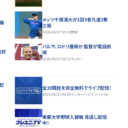
メッツ千賀滉大が1回3者凡退2奪
破
三振
2026/08/07 09:32
野球
バルサ、ロドリ獲得か 監督が電話説
位好
得
2026/08/07 00:21
サッカー
配
全30競技を完全無料でライブ配信！
2025/06/23 00:00
インターハイ(インハイ.tv)
東都大学野球入替戦 見逃し配信
中！