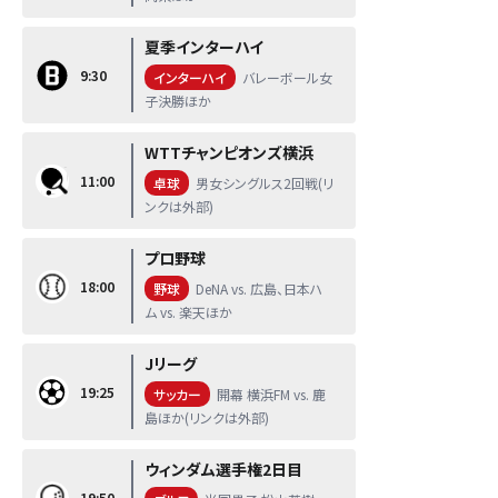
夏季インターハイ
9:30
インターハイ
バレーボール女
子決勝ほか
WTTチャンピオンズ横浜
11:00
卓球
男女シングルス2回戦(リ
ンクは外部)
プロ野球
18:00
野球
DeNA vs. 広島、日本ハ
ム vs. 楽天ほか
Jリーグ
19:25
サッカー
開幕 横浜FM vs. 鹿
島ほか(リンクは外部)
ウィンダム選手権2日目
19:50