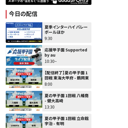
今日の配信
夏季インターハイ バレー
ボールほか
9:30
応援甲子園 Supported
by au
10:30~
【配信終了】夏の甲子園 1
回戦 東海大甲府 - 鶴岡東
8:00
夏の甲子園 1回戦 八幡商
- 健大高崎
13:30
夏の甲子園 1回戦 立命館
宇治 - 有明