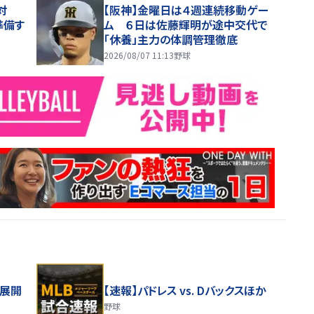
対
【阪神】金曜日は４週連続移動ゲー
準備す
ム ６日は佐藤輝明が途中交代で
「休養」主力の体調管理徹底
2026/08/07 11:13
野球
舗展開
【速報】パドレス vs. Dバックスほか
野球