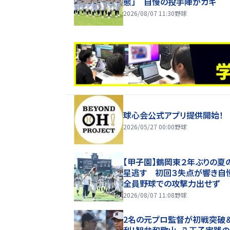
態」 自慢の投手陣がカギ
2026/08/07 11:30
野球
球心会公式アプリ提供開始！
2026/05/27 00:00
野球
【甲子園】鶴岡東２年ぶりの夏
星逃す 初回３失点が響き自
全員野球での攻撃力出せず
2026/08/07 11:08
野球
2名の元プロ監督が初戦突破
利！智弁和歌山、八王子実践