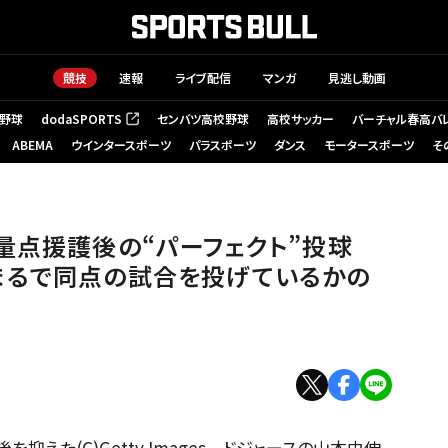
競技
速報
ライブ配信
マンガ
見逃し動画
野球
dodaSPORTS
センバツ高校野球
高校サッカー
バーチャル春高バ
（新しいタブで開く）
ABEMA
ウインタースポーツ
パラスポーツ
ダンス
モータースポーツ
そ
大量点援護後の“パーフェクト”投球
まるで同点の試合を投げているかの
えた(C)Getty Images ドジャースの山本由伸