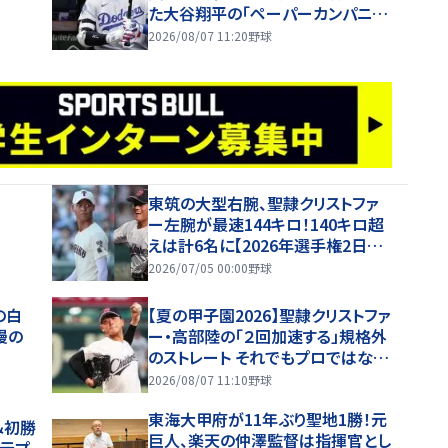
た大谷翔平の「ペーパーカンパニ
ー」 米記者が指摘した異次元の
2026/08/07 11:20
野球
「恩恵」
東筑の大型右腕、聖隷クリストファ
ー左腕が最速144キロ！140キロ超
えは計6名に【2026年選手権2日目・
球速一覧】
2026/07/05 00:00
野球
の白
【夏の甲子園2026】聖隷クリストファ
慢の
ー・高部陸の「２回加速する」規格外
のストレート それでもプロではなく
大学進学を選ぶ理由
2026/08/07 11:10
野球
東海大甲府が11年ぶり聖地1勝！元
＆初勝
巨人、楽天の仲澤監督は指揮官とし
の元プ