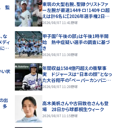
東筑の大型右腕、聖隷クリストファ
ス 監
ー左腕が最速144キロ！140キロ超
えは計6名に【2026年選手権2日目・
球速一覧】
2026/08/07 11:41
野球
、な
甲子園「午後の部」は午後1時半開
メディ
始 熱中症疑い選手の調査に基づ
噂に過
き
2026/08/07 11:30
野球
年間収益1584億円超えの衝撃事
いい状
実 ドジャースは“日本の顔”となっ
た大谷翔平の「ペーパーカンパニ
ー」 米記者が指摘した異次元の
2026/08/07 11:20
野球
「恩恵」
アの出
高木美帆さんや古田敦也さんも登
 多
場 28日から球都桐生ウィーク
2026/08/07 11:15
野球