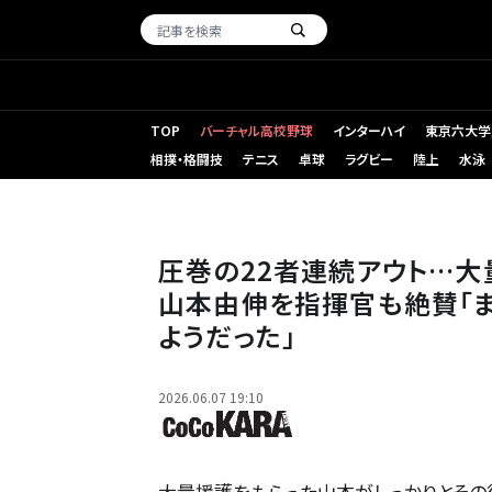
TOP
バーチャル高校野球
インターハイ
東京六大学
相撲・格闘技
テニス
卓球
ラグビー
陸上
水泳
圧巻の22者連続アウト…
山本由伸を指揮官も絶賛「
ようだった」
2026.06.07 19:10
大量援護をもらった山本がしっかりとその後を抑