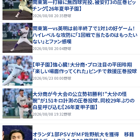
関東第一打線に無四球完投、被安打3の圧巻ピッ
チング【26年夏甲子園】
2026/08/08 20:35
野球
関東第一vs英明は前半終了で1対1の好ゲーム！
ハイレベルな攻防に「1回戦で当たるのはもったい
ない」とファン感嘆
2026/08/08 20:04
野球
【甲子園】強心臓！大分商・プロ注目の平田玲翔
「楽しい場面作ってくれた」ピンチで救援圧巻投球
2026/06/23 00:00
野球
大分商が今大会の公立勢初勝利！"大分の怪
腕"が151キロ計測の圧巻投球、同校29年ぶりの
白星呼び込む【26年夏甲子園】
2026/08/08 19:32
野球
オランダ１部ＰＳＶがＭＦ佐野航大を獲得 移籍