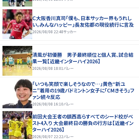
Ｃ大阪香川真司「僕も、日本サッカー界もうれし
い。みんなハッピー」長友佑都の現役続行に言及
2026/08/08 22:48
サッカー
清風が初優勝 男子最終順位と個人賞、試合結
果一覧【近畿インターハイ2026】
2026/08/08 18:01
バレー
「いつも笑顔で楽しそうなので…」黄色“新ユ
ニ”着用の19歳バドミントン女子に「CMきそう」フ
ァン続々反応
2026/08/08 16:10
バレー
前回大会王者の鎮西高らすべてのシード校がベ
スト4入り 大会最終日の勝負の行方は【近畿イン
ターハイ2026】
2026/08/07 22:22
バレー