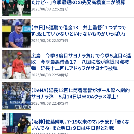
たけど…」今季最短KOの先発高橋奎二が誤算
2026/08/08 22:52
野球
【中日】５連勝で借金13 井上監督「１つずつで
す、返していかないといけないものがいっぱい」
2026/08/08 22:52
野球
広島 今季８度目サヨナラ負けで今季５度目４連
敗 今季最悪借金１７ 八回に高が痛恨同点被
弾 延長十二回にアドゥワがサヨナラ被弾
2026/08/08 22:50
野球
【DeNA】延長12回に筒香嘉智がポール際へ劇的
サヨナラ弾 ５月14日以来のAクラス浮上！
2026/08/08 22:49
野球
【阪神】佐藤輝明、7・19以来のマルチ安打「悪くな
いんでね。また明日」９日は中日柳と対戦