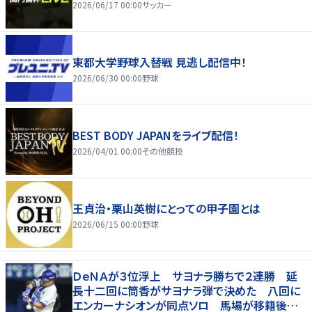
2026/06/17 00:00
サッカー
東都大学野球入替戦 見逃し配信中！
2026/06/30 00:00
野球
BEST BODY JAPANをライブ配信！
2026/04/01 00:00
その他競技
王貞治・栗山英樹にとっての甲子園とは
2026/06/15 00:00
野球
ＤｅＮＡが３位浮上 サヨナラ勝ちで２連勝 延
長十二回に筒香がサヨナラ弾で決めた 八回に
エンカーナシオンが同点ソロ 馬場が移籍後初