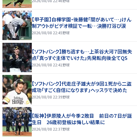
2026/08/08 22:46
野球
【甲子園】白樺学園・後藤健「間があいて…」けん
制アウトがビデオ検証で一転…決勝打浴び涙
2026/08/08 22:45
野球
【ソフトバンク】勝ち逃すも…上茶谷大河７回無失
点「真っすぐ主体でいけた」先発転向後全てQS
2026/08/08 22:41
野球
【ソフトバンク】代走庄子雄大が９回１死から二盗
成功「すごく自信になります」ヘッスラで決めた
2026/08/08 22:39
野球
【阪神】伊原陵人が今季２敗目 前日の７日が誕
生日 26歳初登板は悔しい結果に
2026/08/08 22:37
野球