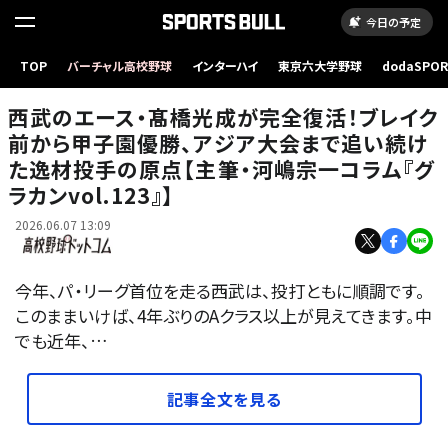
今日の予定
TOP
バーチャル高校野球
インターハイ
東京六大学野球
dodaSPO
（新しいタブ
西武のエース・髙橋光成が完全復活！ブレイク
前から甲子園優勝、アジア大会まで追い続け
た逸材投手の原点【主筆・河嶋宗一コラム『グ
ラカンvol.123』】
2026.06.07 13:09
今年、パ・リーグ首位を走る西武は、投打ともに順調です。
このままいけば、4年ぶりのAクラス以上が見えてきます。中
でも近年、…
記事全文を見る