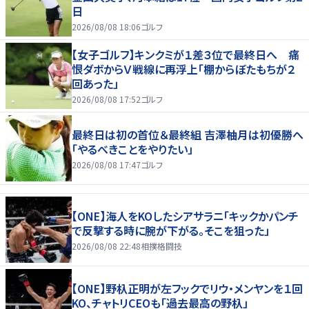
日
2026/08/08 18:06
ゴルフ
【女子ゴルフ】キンクミが１差３位で最終日へ 痛
恨ダボからＶ戦線に再浮上「棚からぼたもちが２
回あった」
2026/08/08 17:52
ゴルフ
最終日は初の首位＆最終組 吉澤柚月は初優勝へ
「やるべきことをやりたい」
2026/08/08 17:47
ゴルフ
【ONE】海人をKOしたシアサラニ「キックかパンチ
で反撃する時に腕が下がる。そこを狙った」
2026/08/08 22:48
相撲格闘技
【ONE】野杁正明が左フックでリウ・メンヤンを１回
KO、チャトリCEOも「過去最高の野杁」