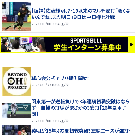
【阪神】佐藤輝明、7・19以来のマルチ安打「悪くな
いんでね。また明日」９日は中日柳と対戦
2026/08/08 22:46
野球
球心会公式アプリ提供開始！
2026/05/27 00:00
野球
関東第一が逆転負けで3年連続初戦突破はなら
ず…自慢の打線がまさかの3安打【26年夏甲子
園】
2026/08/08 20:37
野球
英明が15年ぶり夏初戦突破！左腕エースが強打・