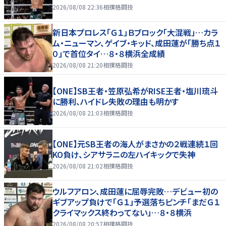
2026/08/08 22:36
相撲格闘技
新日本プロレス「Ｇ１」Ｂブロック「大混戦」…カラ
ム・ニューマン、ゲイブ・キッド、成田蓮が「勝ち点１
０」で首位タイ…８・８横浜全成績
2026/08/08 21:20
相撲格闘技
【ONE】SB王者・笠原弘希がRISE王者・塩川琉斗
に勝利、ハイドレ失敗の理由も明かす
2026/08/08 21:03
相撲格闘技
【ONE】元SB王者の海人がまさかの２戦連続１回
KO負け、シアサラニの左ハイキックで失神
2026/08/08 21:02
相撲格闘技
ウルフアロン、成田蓮に屈辱完敗…デビュー初の
ギブアップ負けで「Ｇ１」予選落ちピンチ「まだＧ１
クライマックス終わってない」…８・８横浜
2026/08/08 20:57
相撲格闘技