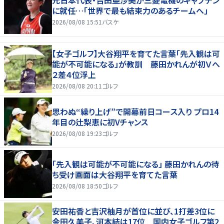
に就任…「世界で最も結束力のあるチームへ」
2026/08/08 15:51
バスケ
【女子ゴルフ】大谷翔平を育てた言葉「先入観は可
能が不可能になる」が教訓 藤田かれんが初Ｖへ
２差４位浮上
2026/08/08 20:11
ゴルフ
思わぬ“繰り上げ”で開幕前日コース入り プロ14
年目の辻梨恵に初Vチャンス
2026/08/08 19:23
ゴルフ
「先入観は可能が不可能になる」 藤田かれんの待
ち受け画面は大谷翔平を育てた言葉
2026/08/08 18:50
ゴルフ
安田祐香と吉沢柚月が首位に並び、1打差3位に
金田久美子、河本結は17位 国内女子ゴルフ第2