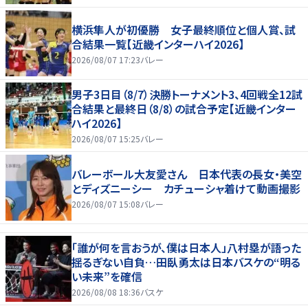
横浜隼人が初優勝 女子最終順位と個人賞、試
合結果一覧【近畿インターハイ2026】
2026/08/07 17:23
バレー
男子3日目（8/7）決勝トーナメント3、4回戦全12試
合結果と最終日（8/8）の試合予定【近畿インター
ハイ2026】
2026/08/07 15:25
バレー
バレーボール大友愛さん 日本代表の長女・美空
とディズニーシー カチューシャ着けて動画撮影
2026/08/07 15:08
バレー
「誰が何を言おうが、僕は日本人」八村塁が語った
揺るぎない自負…田臥勇太は日本バスケの“明る
い未来”を確信
2026/08/08 18:36
バスケ