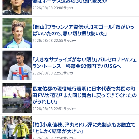
金はボーナス込みの３０億円超えか
2026/08/08 23:08
サッカー
【岡山】ブラウンノア賢信がJ1初ゴール「敵がいっ
ぱいいたので、思い切り振り抜いた」
2026/08/08 22:55
サッカー
「大きなサプライズがない限り」バルセロナFWフェ
ラン・トーレス 移籍金92億円でパリSGへ
2026/08/08 22:51
サッカー
長友佑都の現役続行表明に日本代表で共闘の町
田ＦＷが喜び「また同じ舞台に戻ってきてくれたの
がうれしい」
2026/08/08 22:51
サッカー
【柏】小泉佳穂、弾丸ミドル弾に先制点もお膳立て
「とにかく結果が大きい」
2026/08/08 22:50
サッカー