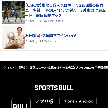
【ＣＢＣ賞】単勝１番人気は左回り３戦３勝の良血
馬 実績上位のレイピアが続く ３連単は混戦ム
ード 前日最終オッズ
2026/08/08 20:20
その他競技
石田実莉 逆転勝ちでインハイV
2026/08/08 17:40
テニス
TOP
野球
西武のエース・髙橋光成が完全復活！ブレイク前から甲子園優勝、
アプリ版