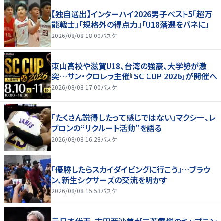
【独自選出】インターハイ2026男子ベスト5「超万
能戦士」「規格外の得点力」「U18落選をバネに」
2026/08/08 18:00
バスケ
東山高校や滋賀U18、台湾の強豪、大学勢が激
突…サン・クロレラ主催『SC CUP 2026』が開催へ
2026/08/08 17:00
バスケ
「たくさん説得したって感じではない」マクシー、レ
ブロンの“リクルート活動”を語る
2026/08/08 16:28
バスケ
「優勝したらスカイダイビングに行こう」…ブラウ
ン、新生シクサーズの交流を明かす
2026/08/08 15:53
バスケ
元日本代表・吉田亜沙美が三菱電機のキャプテン