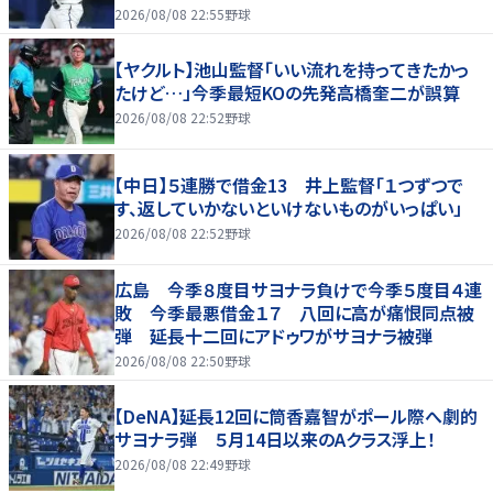
勝利
2026/08/08 22:55
野球
【ヤクルト】池山監督「いい流れを持ってきたかっ
たけど…」今季最短KOの先発高橋奎二が誤算
2026/08/08 22:52
野球
【中日】５連勝で借金13 井上監督「１つずつで
す、返していかないといけないものがいっぱい」
2026/08/08 22:52
野球
広島 今季８度目サヨナラ負けで今季５度目４連
敗 今季最悪借金１７ 八回に高が痛恨同点被
弾 延長十二回にアドゥワがサヨナラ被弾
2026/08/08 22:50
野球
【DeNA】延長12回に筒香嘉智がポール際へ劇的
サヨナラ弾 ５月14日以来のAクラス浮上！
2026/08/08 22:49
野球