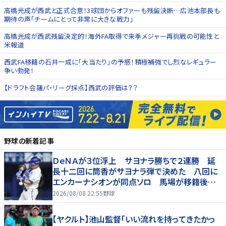
高橋光成が西武と正式合意！3球団からオファーも残留決断…広池本部長も
期待の声「チームにとって非常に大きな戦力｣
高橋光成が西武残留決定的！海外FA取得で来季メジャー再挑戦の可能性と
米報道
西武FA移籍の石井一成に「大当たり」の予感！積極補強でし烈なレギュラー
争い勃発！
【ドラフト会議パ・リーグ採点】西武の評価は？？
野球
の新着記事
ＤｅＮＡが３位浮上 サヨナラ勝ちで２連勝 延
長十二回に筒香がサヨナラ弾で決めた 八回に
エンカーナシオンが同点ソロ 馬場が移籍後初
勝利
2026/08/08 22:55
野球
【ヤクルト】池山監督「いい流れを持ってきたかっ