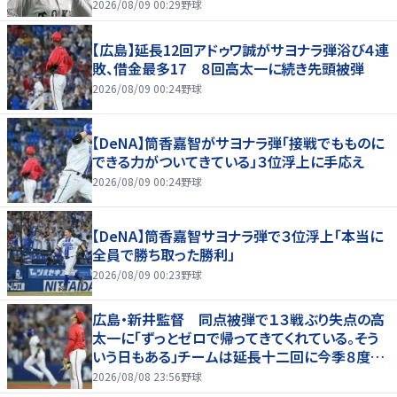
神」
2026/08/09 00:29
野球
【広島】延長12回アドゥワ誠がサヨナラ弾浴び４連
敗、借金最多17 ８回高太一に続き先頭被弾
2026/08/09 00:24
野球
【DeNA】筒香嘉智がサヨナラ弾「接戦でもものに
できる力がついてきている」３位浮上に手応え
2026/08/09 00:24
野球
【DeNA】筒香嘉智サヨナラ弾で３位浮上「本当に
全員で勝ち取った勝利」
2026/08/09 00:23
野球
広島・新井監督 同点被弾で１３戦ぶり失点の高
太一に「ずっとゼロで帰ってきてくれている。そう
いう日もある」チームは延長十二回に今季８度目
サヨナラ負け
2026/08/08 23:56
野球