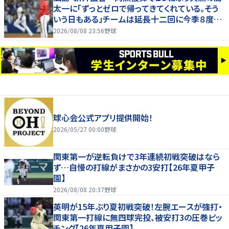
太一に「ずっとゼロで帰ってきてくれている。そう
いう日もある」チームは延長十二回に今季８度目
サヨナラ負け
2026/08/08 23:56
野球
球心会公式アプリ提供開始！
2026/05/27 00:00
野球
関東第一が逆転負けで3年連続初戦突破はなら
ず…自慢の打線がまさかの3安打【26年夏甲子
園】
2026/08/08 20:37
野球
英明が15年ぶり夏初戦突破！左腕エースが強打・
関東第一打線に無四球完投、被安打3の圧巻ピッ
チング【26年夏甲子園】