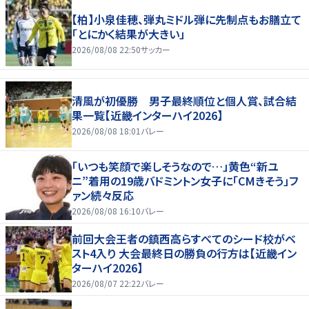
【柏】小泉佳穂、弾丸ミドル弾に先制点もお膳立て
「とにかく結果が大きい」
2026/08/08 22:50
サッカー
清風が初優勝 男子最終順位と個人賞、試合結
果一覧【近畿インターハイ2026】
2026/08/08 18:01
バレー
「いつも笑顔で楽しそうなので…」黄色“新ユ
ニ”着用の19歳バドミントン女子に「CMきそう」フ
ァン続々反応
2026/08/08 16:10
バレー
前回大会王者の鎮西高らすべてのシード校がベ
スト4入り 大会最終日の勝負の行方は【近畿イン
ターハイ2026】
2026/08/07 22:22
バレー