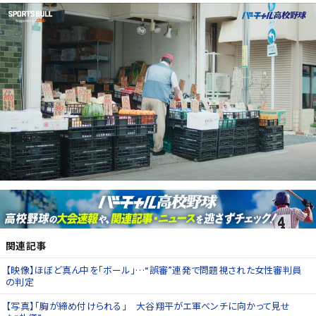
関連記事
【映像】ほぼど真ん中を「ボール」…“誤審”連発で問題視された女性審判員
の判定
【写真】「胸が締め付けられる」 大谷翔平がエ軍ベンチに向かって見せ