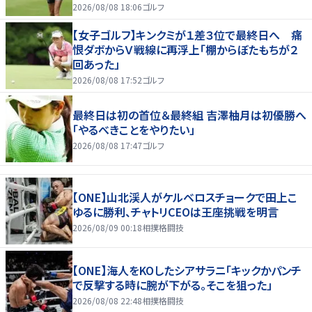
2026/08/08 18:06
ゴルフ
【女子ゴルフ】キンクミが１差３位で最終日へ 痛
恨ダボからＶ戦線に再浮上「棚からぼたもちが２
回あった」
2026/08/08 17:52
ゴルフ
最終日は初の首位＆最終組 吉澤柚月は初優勝へ
「やるべきことをやりたい」
2026/08/08 17:47
ゴルフ
【ONE】山北渓人がケルベロスチョークで田上こ
ゆるに勝利、チャトリCEOは王座挑戦を明言
2026/08/09 00:18
相撲格闘技
【ONE】海人をKOしたシアサラニ「キックかパンチ
で反撃する時に腕が下がる。そこを狙った」
2026/08/08 22:48
相撲格闘技