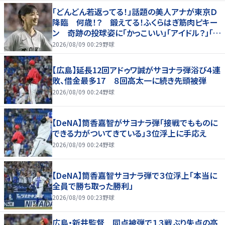
「どんどん若返ってる！」話題の美人アナが東京Ｄ
降臨 何歳！？ 鍛えてる！ふくらはぎ筋肉ピキー
ン 奇跡の投球姿に「かっこいい」「アイドル？」「女
神」
2026/08/09 00:29
野球
【広島】延長12回アドゥワ誠がサヨナラ弾浴び４連
敗、借金最多17 ８回高太一に続き先頭被弾
2026/08/09 00:24
野球
【DeNA】筒香嘉智がサヨナラ弾「接戦でもものに
できる力がついてきている」３位浮上に手応え
2026/08/09 00:24
野球
【DeNA】筒香嘉智サヨナラ弾で３位浮上「本当に
全員で勝ち取った勝利」
2026/08/09 00:23
野球
広島・新井監督 同点被弾で１３戦ぶり失点の高