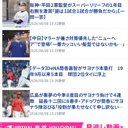
阪神・平田２軍監督がスーパーリリーフの１年目
右腕を激賞「彼は１試合１試合が勝負だから」【一
問一答】
2026/08/08 23:32
野球
【中日】マラーが暑さ対策優先した“ニューヘ
ア”で登場「一番カッコいい髪型ではないかも…」
2026/08/08 23:29
野球
【データ】DeNA筒香嘉智がサヨナラ本塁打 19
年9月以来５本目 球団２位タイに浮上
2026/08/08 23:26
野球
広島が悪夢の今季８度目のサヨナラ負けで４連
敗 延長十二回に８番手・アドゥワが筒香にサヨ
ナラ弾浴びる「役割が果たせなくて申し訳ないで
す」
2026/08/08 23:19
野球