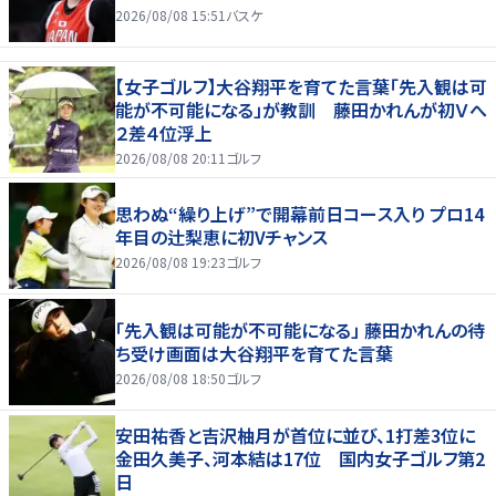
2026/08/08 15:51
バスケ
【女子ゴルフ】大谷翔平を育てた言葉「先入観は可
能が不可能になる」が教訓 藤田かれんが初Ｖへ
２差４位浮上
2026/08/08 20:11
ゴルフ
思わぬ“繰り上げ”で開幕前日コース入り プロ14
年目の辻梨恵に初Vチャンス
2026/08/08 19:23
ゴルフ
「先入観は可能が不可能になる」 藤田かれんの待
ち受け画面は大谷翔平を育てた言葉
2026/08/08 18:50
ゴルフ
安田祐香と吉沢柚月が首位に並び、1打差3位に
金田久美子、河本結は17位 国内女子ゴルフ第2
日