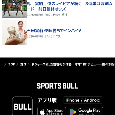
馬 実績上位のレイピアが続く ３連単は混戦ム
ード 前日最終オッズ
2026/08/08 20:20
その他競技
石田実莉 逆転勝ちでインハイV
2026/08/08 17:40
テニス
TOP
野球
ドジャース戦、女性審判が球審 昨年“初”デビュー…佐々木
アプリ版