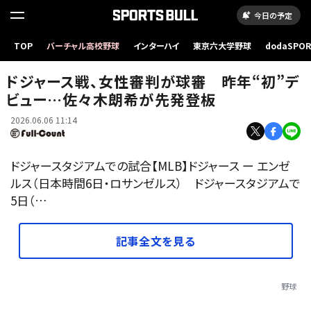
今日の予定
TOP
バーチャル高校野球
インターハイ
東京六大学野球
dodaSPO
ドジャース戦で球審を務めるジェン・パウォルさん【写真：黒澤崇】
（新しいタブ
ドジャース戦、女性審判が球審 昨年“初”デ
ビュー…佐々木朗希が先発登板
2026.06.06 11:14
ドジャースタジアムでの試合【MLB】ドジャース ー エンゼ
ルス（日本時間6日・ロサンゼルス） ドジャースタジアムで
5日（…
記事全文を見る
野球