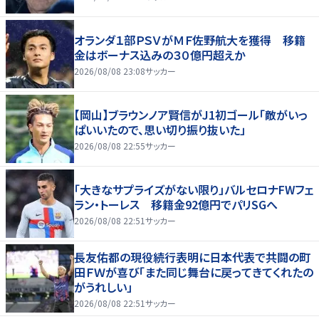
オランダ１部ＰＳＶがＭＦ佐野航大を獲得 移籍
金はボーナス込みの３０億円超えか
2026/08/08 23:08
サッカー
【岡山】ブラウンノア賢信がJ1初ゴール「敵がいっ
ぱいいたので、思い切り振り抜いた」
2026/08/08 22:55
サッカー
「大きなサプライズがない限り」バルセロナFWフェ
ラン・トーレス 移籍金92億円でパリSGへ
2026/08/08 22:51
サッカー
長友佑都の現役続行表明に日本代表で共闘の町
田ＦＷが喜び「また同じ舞台に戻ってきてくれたの
がうれしい」
2026/08/08 22:51
サッカー