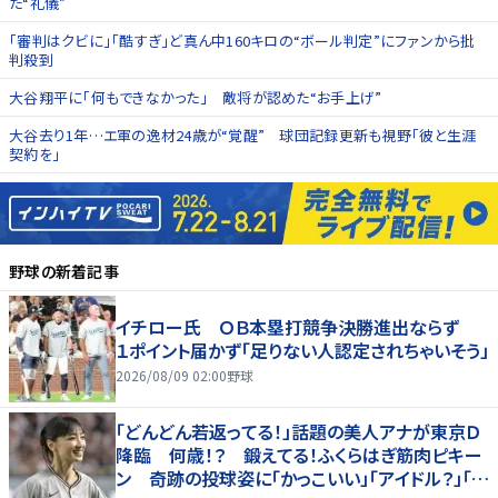
た“礼儀”
「審判はクビに」「酷すぎ」ど真ん中160キロの“ボール判定”にファンから批
判殺到
大谷翔平に「何もできなかった」 敵将が認めた“お手上げ”
大谷去り1年…エ軍の逸材24歳が“覚醒” 球団記録更新も視野「彼と生涯
契約を」
野球
の新着記事
イチロー氏 ＯＢ本塁打競争決勝進出ならず
１ポイント届かず「足りない人認定されちゃいそう」
2026/08/09 02:00
野球
「どんどん若返ってる！」話題の美人アナが東京Ｄ
降臨 何歳！？ 鍛えてる！ふくらはぎ筋肉ピキー
ン 奇跡の投球姿に「かっこいい」「アイドル？」「女