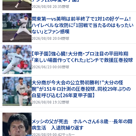
2026/08/08 20:35
野球
関東第一vs英明は前半終了で1対1の好ゲーム！
ハイレベルな攻防に「1回戦で当たるのはもったい
ない」とファン感嘆
2026/08/08 20:04
野球
【甲子園】強心臓！大分商・プロ注目の平田玲翔
「楽しい場面作ってくれた」ピンチで救援圧巻投球
2026/06/23 00:00
野球
大分商が今大会の公立勢初勝利！"大分の怪
腕"が151キロ計測の圧巻投球、同校29年ぶりの
白星呼び込む【26年夏甲子園】
2026/08/08 19:32
野球
メッシの父が死去 ホルヘさん６８歳…長年の闘
病生活 入退院繰り返す
2026/08/09 00:42
サッカー