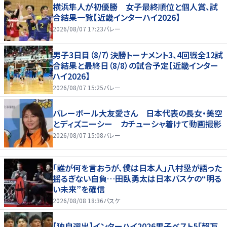
横浜隼人が初優勝 女子最終順位と個人賞、試
合結果一覧【近畿インターハイ2026】
2026/08/07 17:23
バレー
男子3日目（8/7）決勝トーナメント3、4回戦全12試
合結果と最終日（8/8）の試合予定【近畿インター
ハイ2026】
2026/08/07 15:25
バレー
バレーボール大友愛さん 日本代表の長女・美空
とディズニーシー カチューシャ着けて動画撮影
2026/08/07 15:08
バレー
「誰が何を言おうが、僕は日本人」八村塁が語った
揺るぎない自負…田臥勇太は日本バスケの“明る
い未来”を確信
2026/08/08 18:36
バスケ
【独自選出】インターハイ2026男子ベスト5「超万