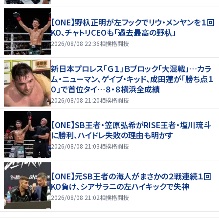
【ONE】野杁正明が左フックでリウ・メンヤンを１回
KO、チャトリCEOも「過去最高の野杁」
2026/08/08 22:36
相撲格闘技
新日本プロレス「Ｇ１」Ｂブロック「大混戦」…カラ
ム・ニューマン、ゲイブ・キッド、成田蓮が「勝ち点１
０」で首位タイ…８・８横浜全成績
2026/08/08 21:20
相撲格闘技
【ONE】SB王者・笠原弘希がRISE王者・塩川琉斗
に勝利、ハイドレ失敗の理由も明かす
2026/08/08 21:03
相撲格闘技
【ONE】元SB王者の海人がまさかの２戦連続１回
KO負け、シアサラニの左ハイキックで失神
2026/08/08 21:02
相撲格闘技