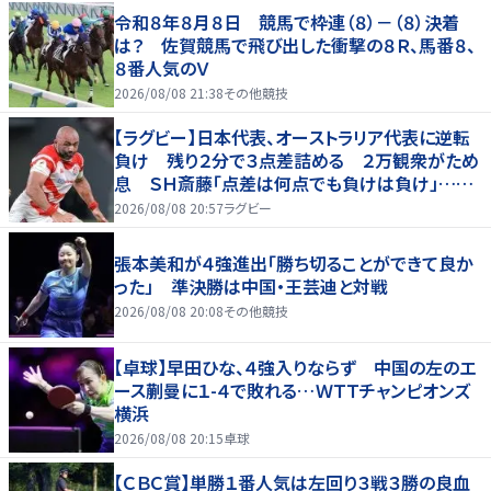
令和８年８月８日 競馬で枠連（８）－（８）決着
は？ 佐賀競馬で飛び出した衝撃の８Ｒ、馬番８、
８番人気のＶ
2026/08/08 21:38
その他競技
【ラグビー】日本代表、オーストラリア代表に逆転
負け 残り２分で３点差詰める ２万観衆がため
息 ＳＨ斎藤「点差は何点でも負けは負け」…前
半にＳＯ伊藤龍が先制トライ、３２ー３５で惜敗
2026/08/08 20:57
ラグビー
張本美和が４強進出「勝ち切ることができて良か
った」 準決勝は中国・王芸迪と対戦
2026/08/08 20:08
その他競技
【卓球】早田ひな、４強入りならず 中国の左のエ
ース蒯曼に１-４で敗れる…ＷＴＴチャンピオンズ
横浜
2026/08/08 20:15
卓球
【ＣＢＣ賞】単勝１番人気は左回り３戦３勝の良血