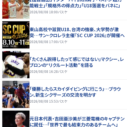
能戦士」「規格外の得点力」「U18落選をバネに」
2026/08/08 18:00
バスケ
東山高校や滋賀U18、台湾の強豪、大学勢が激
突…サン・クロレラ主催『SC CUP 2026』が開催へ
2026/08/08 17:00
バスケ
「たくさん説得したって感じではない」マクシー、レ
ブロンの“リクルート活動”を語る
2026/08/08 16:28
バスケ
「優勝したらスカイダイビングに行こう」…ブラウ
ン、新生シクサーズの交流を明かす
2026/08/08 15:53
バスケ
元日本代表・吉田亜沙美が三菱電機のキャプテン
に就任…「世界で最も結束力のあるチームへ」