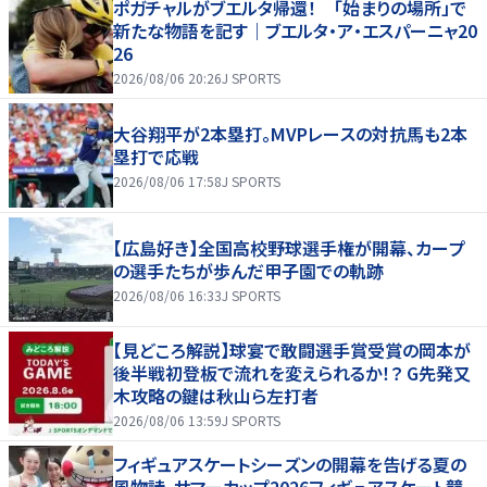
ポガチャルがブエルタ帰還！ 「始まりの場所」で
新たな物語を記す｜ブエルタ・ア・エスパーニャ20
26
2026/08/06 20:26
J SPORTS
大谷翔平が2本塁打。MVPレースの対抗馬も2本
塁打で応戦
2026/08/06 17:58
J SPORTS
【広島好き】全国高校野球選手権が開幕、カープ
の選手たちが歩んだ甲子園での軌跡
2026/08/06 16:33
J SPORTS
【見どころ解説】球宴で敢闘選手賞受賞の岡本が
後半戦初登板で流れを変えられるか！？ G先発又
木攻略の鍵は秋山ら左打者
2026/08/06 13:59
J SPORTS
フィギュアスケートシーズンの開幕を告げる夏の