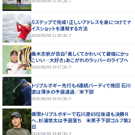
2026/08/08 11:30
ゴルフ
５ステップで完成！正しいアドレスを身につけてナ
イスショットを連発する方法
2026/08/08 11:00
ゴルフ
桑木志帆が告白「美しくてかわいくて最強にかっ
こいい…大好き」あこがれのラッパーのライブへ
2026/08/08 10:57
ゴルフ
トリプルボギー先行も4連続バーディで挽回 石川
遼は薄氷の予選通過／米下部
2026/08/08 10:55
ゴルフ
痛恨トリプルボギーで石川遼65位後退も決勝Ｒ
へ、杉浦悠太は予選落ち 米男子下部ゴルフ第2
日
2026/08/08 10:45
ゴルフ