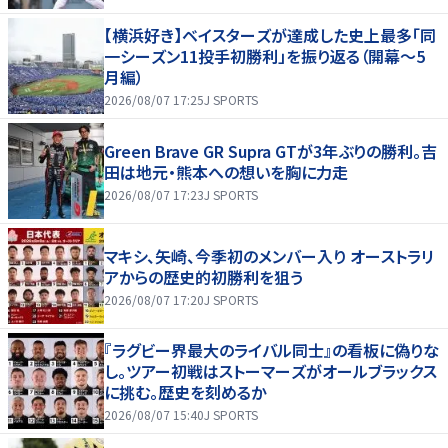
【横浜好き】ベイスターズが達成した史上最多「同
一シーズン11投手初勝利」を振り返る（開幕～5
月編）
2026/08/07 17:25
J SPORTS
Green Brave GR Supra GTが3年ぶりの勝利。吉
田は地元・熊本への想いを胸に力走
2026/08/07 17:23
J SPORTS
マキシ、矢崎、今季初のメンバー入り オーストラリ
アからの歴史的初勝利を狙う
2026/08/07 17:20
J SPORTS
『ラグビー界最大のライバル同士』の看板に偽りな
し。ツアー初戦はストーマーズがオールブラックス
に挑む。歴史を刻めるか
2026/08/07 15:40
J SPORTS