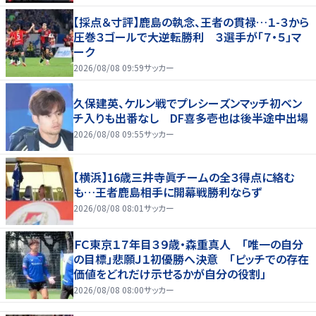
【採点＆寸評】鹿島の執念、王者の貫禄…１-３から
圧巻３ゴールで大逆転勝利 ３選手が「７・５」マ
ーク
2026/08/08 09:59
サッカー
久保建英、ケルン戦でプレシーズンマッチ初ベン
チ入りも出番なし DF喜多壱也は後半途中出場
2026/08/08 09:55
サッカー
【横浜】16歳三井寺眞チームの全３得点に絡む
も…王者鹿島相手に開幕戦勝利ならず
2026/08/08 08:01
サッカー
ＦＣ東京１７年目３９歳・森重真人 「唯一の自分
の目標」悲願Ｊ１初優勝へ決意 「ピッチでの存在
価値をどれだけ示せるかが自分の役割」
2026/08/08 08:00
サッカー