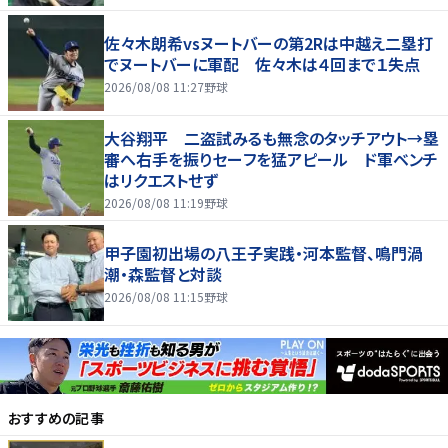
佐々木朗希vsヌートバーの第2Rは中越え二塁打
でヌートバーに軍配 佐々木は４回まで１失点
2026/08/08 11:27
野球
大谷翔平 二盗試みるも無念のタッチアウト→塁
審へ右手を振りセーフを猛アピール ド軍ベンチ
はリクエストせず
2026/08/08 11:19
野球
甲子園初出場の八王子実践・河本監督、鳴門渦
潮・森監督と対談
2026/08/08 11:15
野球
おすすめの記事