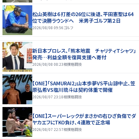
松山英樹は６打差の26位に後退、平田憲聖は64
位で決勝ラウンドへ 米男子ゴルフ第２日
2026/08/08 09:56
ゴルフ
新日本プロレス、「熊本地震 チャリティＴシャツ」
発売…利益全額を復興支援へ寄付
2026/08/08 08:23
相撲格闘技
【ONE】「SAMURAI2」山本歩夢VS平山諒中止、笠
原弘希VS塩川琉斗は契約体重で開催
2026/08/07 23:18
相撲格闘技
【ONE】スーパーレックがまさかの右ひざ負傷でダ
ヤカエフにTKO負け、４連敗で正念場
2026/08/07 22:57
相撲格闘技