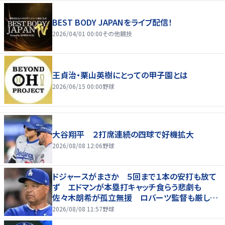
BEST BODY JAPANをライブ配信！
2026/04/01 00:00
その他競技
王貞治・栗山英樹にとっての甲子園とは
2026/06/15 00:00
野球
大谷翔平 ２打席連続の四球で好機拡大
2026/08/08 12:06
野球
ドジャースがまさか ５回まで１本の安打も放て
ず エドマンが本塁打キャッチ食らう悲劇も
佐々木朗希が孤立無援 ロバーツ監督も厳しい
表情
2026/08/08 11:57
野球