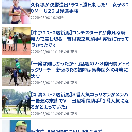
久保凛が決勝進出！ラスト勝負制した！ 女子８０
０Ｍ…Ｕ２０世界選手権
2026/08/08 10:20
陸上
【中京２Ｒ・２歳新馬】コンテスタードが非凡な瞬
発力で差し切る 吉村誠之助騎手「実戦に行って
良かったです」
2026/08/08 11:14
その他競技
「一発は難しかったか…」話題の２・８億円馬アトミ
ックリーチ 新潟３Ｒの初陣は馬券圏外の４着に
沈む
2026/08/08 11:26
その他競技
【新潟３Ｒ・２歳新馬】３番人気コラリオンがメンバ
ー最速の末脚でＶ 田辺裕信騎手「１番人気にな
るかと思っていた」
2026/08/08 11:20
その他競技
坂本怜 世界268位に屈し4強ならず