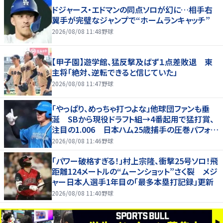
ドジャース・エドマンの同点ソロが幻に…相手右
翼手が完璧なジャンプで“ホームランキャッチ”
2026/08/08 11:48
野球
【甲子園】遊学館、猛反撃及ばず１点差敗退 東
主将「絶対、逆転できると信じていた」
2026/08/08 11:47
野球
「やっぱり、めっちゃ打つよな」他球団ファンも垂
涎 SBから現役ドラフト組→4番起用で猛打賞、
注目の1.006 日本ハム25歳捕手の圧巻パフォが
話題「しかし、どこで使うかだな」
2026/08/08 11:46
野球
「パワー破格すぎる！」村上宗隆、衝撃25号ソロ！飛
距離124メートルの“ムーンショット”さく裂 メジ
ャー日本人選手1年目の「最多本塁打記録」更新
2026/08/08 11:40
野球