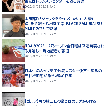
景にはトランスジェンダーを巡る議論
2026/08/08 08:09
バスケ
本田蕗以「ジャックをやっつけたい」“大濠対
決”を意識…八村塁主宰『BLACK SAMURAI SU
MMIT 2026』で刺激
2026/08/08 08:00
バスケ
NBAの2026－27シーズン全日程は来週発表され
る見通し…現地記者が報道
2026/08/07 20:24
バスケ
日本生命カップ男子代表ロスター決定…広島の
三谷桂司朗が急きょ追加招集
2026/08/07 20:15
バスケ
【ゴルフ】肩の縦回転の動きはカラダから作る！