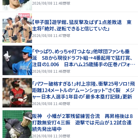
2026/08/08 11:48
野球
【甲子園】遊学館、猛反撃及ばず１点差敗退 東
主将「絶対、逆転できると信じていた」
2026/08/08 11:47
野球
「やっぱり、めっちゃ打つよな」他球団ファンも垂
涎 SBから現役ドラフト組→4番起用で猛打賞、
注目の1.006 日本ハム25歳捕手の圧巻パフォが
話題「しかし、どこで使うかだな」
2026/08/08 11:46
野球
「パワー破格すぎる！」村上宗隆、衝撃25号ソロ！飛
距離124メートルの“ムーンショット”さく裂 メジ
ャー日本人選手1年目の「最多本塁打記録」更新
2026/08/08 11:40
野球
阪神 小幡が２軍残留練習合流 再昇格後は８
打数無安打４三振 遊撃では元山が１２試合連
続先発出場中
2026/08/08 11:30
野球