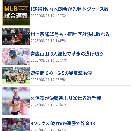
【速報】佐々木朗希が先発 ドジャース戦
2026/08/08 10:40
野球
村上宗隆25号も…同地区対決に敗れる
2026/08/08 11:14
野球
青森山田 3人継投で薄氷の逃げ切り
2026/08/08 10:20
野球
遊学館 6-0→6-5の猛反撃も涙
2026/08/08 10:35
野球
久保凛が決勝進出 U20世界選手権
2026/08/08 10:20
陸上
Rソックス 破竹の9連勝で貯金13
2026/08/08 11:04
野球