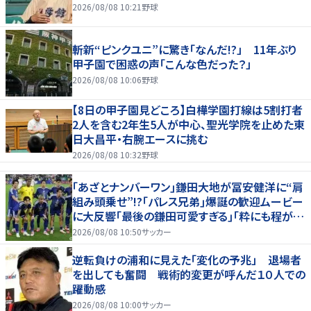
2026/08/08 10:21
野球
斬新“ピンクユニ”に驚き「なんだ!?」 11年ぶり
甲子園で困惑の声「こんな色だった？」
2026/08/08 10:06
野球
【8日の甲子園見どころ】白樺学園打線は5割打者
2人を含む2年生5人が中心、聖光学院を止めた東
日大昌平・右腕エースに挑む
2026/08/08 10:32
野球
｢あざとナンバーワン｣鎌田大地が冨安健洋に“肩
組み頭乗せ”!?｢パレス兄弟｣爆誕の歓迎ムービー
に大反響｢最後の鎌田可愛すぎる｣｢粋にも程があ
る！」
2026/08/08 10:50
サッカー
逆転負けの浦和に見えた「変化の予兆」 退場者
を出しても奮闘 戦術的変更が呼んだ１０人での
躍動感
2026/08/08 10:00
サッカー