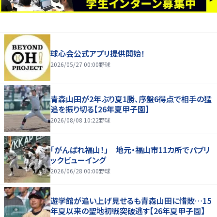
球心会公式アプリ提供開始！
2026/05/27 00:00
野球
青森山田が2年ぶり夏1勝、序盤6得点で相手の猛
追を振り切る【26年夏甲子園】
2026/08/08 10:22
野球
「がんばれ福山！」 地元・福山市11カ所でパブリ
ックビューイング
2026/06/28 00:00
野球
遊学館が追い上げ見せるも青森山田に惜敗…15
年夏以来の聖地初戦突破逃す【26年夏甲子園】