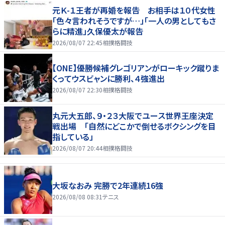
元Ｋ-１王者が再婚を報告 お相手は１０代女性
「色々言われそうですが…」「一人の男としてもさ
らに精進」久保優太が報告
2026/08/07 22:45
相撲格闘技
【ONE】優勝候補グレゴリアンがローキック蹴りま
くってウスビャンに勝利、４強進出
2026/08/07 22:30
相撲格闘技
丸元大五郎、９・２３大阪でユース世界王座決定
戦出場 「自然にどこかで倒せるボクシングを目
指している」
2026/08/07 20:44
相撲格闘技
大坂なおみ 完勝で2年連続16強
2026/08/08 08:31
テニス