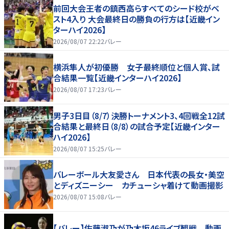
前回大会王者の鎮西高らすべてのシード校がベ
スト4入り 大会最終日の勝負の行方は【近畿イン
ターハイ2026】
2026/08/07 22:22
バレー
横浜隼人が初優勝 女子最終順位と個人賞、試
合結果一覧【近畿インターハイ2026】
2026/08/07 17:23
バレー
男子3日目（8/7）決勝トーナメント3、4回戦全12試
合結果と最終日（8/8）の試合予定【近畿インター
ハイ2026】
2026/08/07 15:25
バレー
バレーボール大友愛さん 日本代表の長女・美空
とディズニーシー カチューシャ着けて動画撮影
2026/08/07 15:08
バレー
【バレー】佐藤淑乃が乃木坂46ライブ観戦 動画