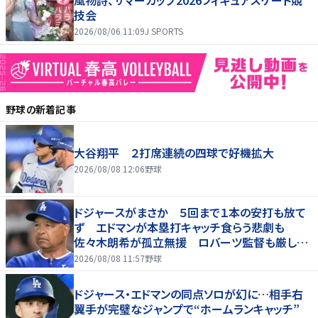
風物詩、サマーカップ2026フィギュアスケート競
技会
2026/08/06 11:09
J SPORTS
野球
の新着記事
大谷翔平 ２打席連続の四球で好機拡大
2026/08/08 12:06
野球
ドジャースがまさか ５回まで１本の安打も放て
ず エドマンが本塁打キャッチ食らう悲劇も
佐々木朗希が孤立無援 ロバーツ監督も厳しい
表情
2026/08/08 11:57
野球
ドジャース・エドマンの同点ソロが幻に…相手右
翼手が完璧なジャンプで“ホームランキャッチ”