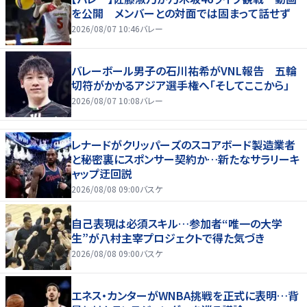
を公開 メンバーとの対面では固まって話せず
2026/08/07 10:46
バレー
バレーボール男子の石川祐希がVNL報告 五輪
切符がかかるアジア選手権へ「そしてここから」
2026/08/07 10:08
バレー
レナードがクリッパーズのスコアボード製造業者
と秘密裏にスポンサー契約か‬…新たなサラリーキ
ャップ迂回説
2026/08/08 09:00
バスケ
自己表現は必須スキル…参加者“唯一の大学
生”が八村主宰プロジェクトで得た気づき
2026/08/08 09:00
バスケ
エネス・カンターがWNBA挑戦を正式に表明…背