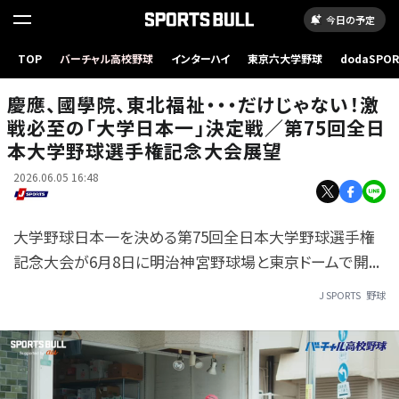
今日の予定
TOP
バーチャル高校野球
インターハイ
東京六大学野球
dodaSPO
（新しいタブ
慶應、國學院、東北福祉・・・だけじゃない！激
戦必至の「大学日本一」決定戦／第75回全日
本大学野球選手権記念大会展望
2026.06.05 16:48
大学野球日本一を決める第75回全日本大学野球選手権
記念大会が6月8日に明治神宮野球場と東京ドームで開...
J SPORTS
野球