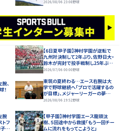
2026/08/06 23:08
野球
【6日夏甲子園】神村学園が逆転で
九州対決制して2年ぶり、佐野日大・
鈴木が完封で投手戦制し25年ぶり
の夏勝利
2026/07/06 00:00
野球
東筑の夏終わる…エース右腕は大
左腕、
学で野球継続へ「プロで活躍するの
球！
が目標」、メジャーリーガーの夢にも
言及【26年夏甲子園】
2026/08/06 19:52
野球
左腕
【甲子園】神村学園エース龍頭汰
ストフ
樹、５回途中から救援「もう一回チー
甲子
ムに流れをもってこようと」