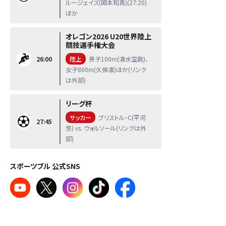
ルージェイズ(岡本和真)(27:20)
ほか
オレゴン2026 U20世界陸上
競技選手権大会
26:00
陸上
男子100m(清水空跳)、
女子800m(久保凛)ほか(リンク
は外部)
リーグ杯
サッカー
ブリストル・C(平河
27:45
悠) vs. ウォルソール(リンクは外
部)
スポーツブル 公式SNS