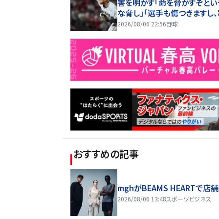
害を明かす「命を脅かすぞとい
な脅し」「選手も傷つきますし
は全く関係ない存在なので」
2026/08/06 22:56
野球
おすすめの記事
mghがBEAMS HEARTで店
2026/08/06 13:48
スポーツビジネス