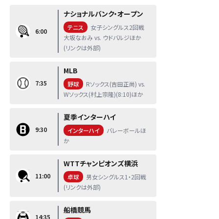
ナショナルバンク・オープン
テニス
女子シングルス2回戦
6:00
大坂なおみ vs. ウドバルジほか
(リンクは外部)
MLB
7:35
野球
Rソックス(吉田正尚) vs.
Wソックス(村上宗隆)(8:10)ほか
夏季インターハイ
9:30
インターハイ
バレーボールほ
か
WTTチャンピオンズ横浜
11:00
卓球
男女シングルス1・2回戦
(リンクは外部)
船橋競馬
14:35