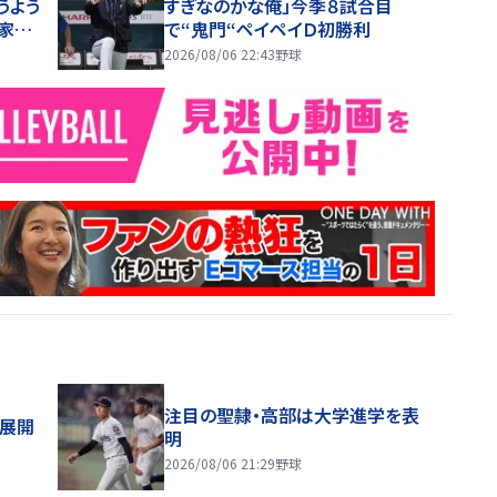
うよう
すぎなのかな俺」今季８試合目
、家族
で“鬼門“ペイペイＤ初勝利
2026/08/06 22:43
野球
注目の聖隷・高部は大学進学を表
舗展開
明
2026/08/06 21:29
野球