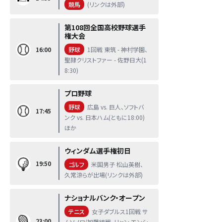
競馬
(リンクは外部)
第108回全国高校野球選手
権大会
16:00
野球
1回戦 東筑 - 神村学園、
聖隷クリストファー - 佐野日大(1
8:30)
プロ野球
野球
広島 vs. 巨人、ソフトバ
17:45
ンク vs. 日本ハム(ともに18:00)
ほか
ウィンダム選手権初日
19:50
ゴルフ
米国男子 松山英樹、
久常涼らが出場(リンクは外部)
ナショナルバンク・オープン
テニス
女子ダブルス1回戦 サ
23:00
ムソノワ/加藤組戦、リャン エンシ