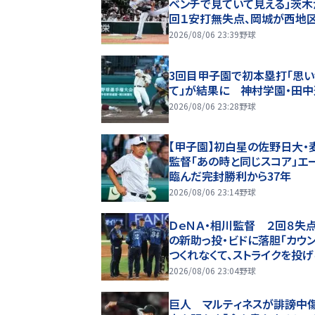
ベンチで見ていて見える」茨木
回１安打無失点、岡城が西地区
プタイ１７盗塁
2026/08/06 23:39
野球
3回目甲子園で初本塁打「思い
て」が結果に 神村学園・田
2026/08/06 23:28
野球
【甲子園】初白星の佐野日大・
監督「あの時と同じスコア」エ
臨んだ完封勝利から37年
2026/08/06 23:14
野球
ＤｅＮＡ・相川監督 ２回８失
の新助っ投・ビドに落胆「カウ
つくれなくて、ストライクを投
ない」２軍再調整を明言
2026/08/06 23:04
野球
巨人 マルティネスが誹謗中