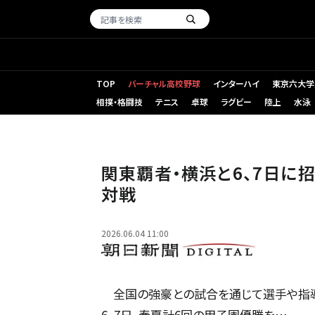
TOP
バーチャル高校野球
インターハイ
東京六大学
相撲・格闘技
テニス
卓球
ラグビー
陸上
水泳
今春の選抜高校野球大会準々決勝で八戸学院光星を破り、
怜央撮影
関東覇者・横浜と6、7日に
対戦
2026.06.04 11:00
全国の強豪との試合を通じて選手や指導
6、7日、春夏計6回の甲子園優勝を…