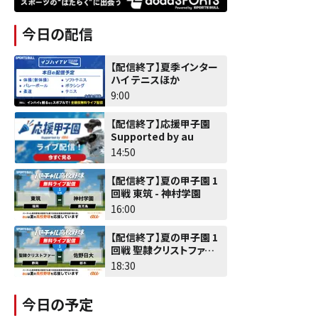
今日の配信
【配信終了】夏季インター
ハイ テニスほか
9:00
【配信終了】応援甲子園
Supported by au
14:50
【配信終了】夏の甲子園 1
回戦 東筑 - 神村学園
16:00
【配信終了】夏の甲子園 1
回戦 聖隷クリストファー -
佐野日大
18:30
今日の予定