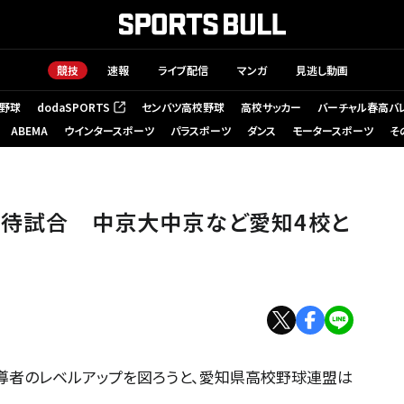
競技
速報
ライブ配信
マンガ
見逃し動画
野球
dodaSPORTS
センバツ高校野球
高校サッカー
バーチャル春高バ
（新しいタブで開く）
ABEMA
ウインタースポーツ
パラスポーツ
ダンス
モータースポーツ
そ
スタンドに向かって駆け出す中京大中京の選手たち=阪神甲子園球場、米田
招待試合 中京大中京など愛知4校と
者のレベルアップを図ろうと、愛知県高校野球連盟は