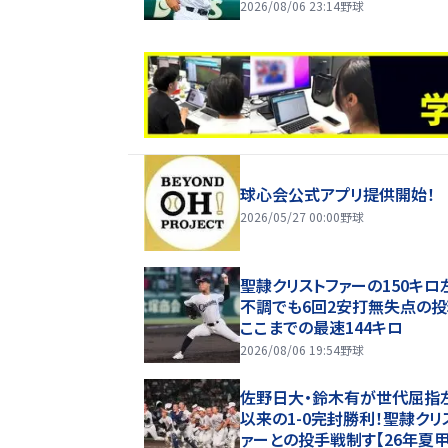
2026/08/06 23:14
野球
球心会公式アプリ提供開始！
2026/05/27 00:00
野球
聖隷クリストファーの150キロ
不調でも6回2安打無失点の投
ここまでの最速144キロ
2026/08/06 19:54
野球
佐野日大・鈴木有が世代屈指
以来の1-0完封勝利！聖隷クリ
ァーとの投手戦制す【26年夏