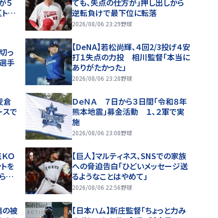
が５
ても、失点の仕方が」押し出しから
トッ
逆転負けで最下位に転落
2026/08/06 23:29
野球
【DeNA】若松尚輝、４回2/3投げ４安
切っ
打１失点の力投 相川監督「本当に
中選手
ありがたかった」
2026/08/06 23:28
野球
麦倉
ＤｅＮＡ ７日から３日間「令和８年
ースで
熊本地震」募金活動 １、２軍で実
施
2026/08/06 23:08
野球
点ＫＯ
【巨人】マルティネス、SNSでの家族
ントを
への脅迫告白「ひどいメッセージ送
げられ
るようなことはやめて」
2026/08/06 22:56
野球
傷の被
【日本ハム】新庄監督「ちょっと力み