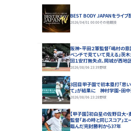
BEST BODY JAPANをライブ
2026/04/01 00:00
その他競技
阪神・平田２軍監督「嶋村の意
ベンチで見ていて見える」茨木
回１安打無失点、岡城が西地区
プタイ１７盗塁
2026/08/06 23:39
野球
3回目甲子園で初本塁打「思い
て」が結果に 神村学園・田
2026/08/06 23:28
野球
【甲子園】初白星の佐野日大・
監督「あの時と同じスコア」エ
臨んだ完封勝利から37年