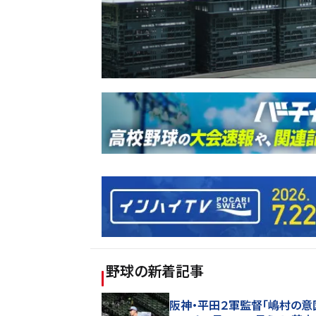
野球
の新着記事
阪神・平田２軍監督「嶋村の意