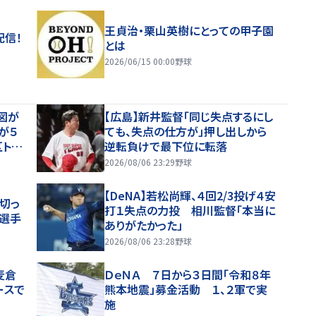
王貞治・栗山英樹にとっての甲子園
配信！
とは
2026/06/15 00:00
野球
図が
【広島】新井監督「同じ失点するにし
が５
ても、失点の仕方が」押し出しから
トッ
逆転負けで最下位に転落
2026/08/06 23:29
野球
【DeNA】若松尚輝、４回2/3投げ４安
切っ
打１失点の力投 相川監督「本当に
中選手
ありがたかった」
2026/08/06 23:28
野球
麦倉
ＤｅＮＡ ７日から３日間「令和８年
ースで
熊本地震」募金活動 １、２軍で実
施