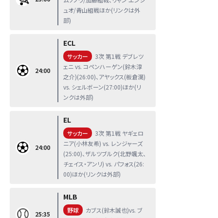
ュオ/青山組戦ほか(リンクは外
部)
ECL
サッカー
3次 第1戦 デブレツ
ェニ vs. コペンハーゲン(鈴木淳
24:00
之介)(26:00)、アヤックス(板倉滉)
vs. シェルボーン(27:00)ほか(リ
ンクは外部)
EL
サッカー
3次 第1戦 ヤギェロ
ニア(小林友希) vs. レンジャーズ
24:00
(25:00)、ザルツブルク(北野颯太、
チェイス・アンリ) vs. パフォス(26:
00)ほか(リンクは外部)
MLB
野球
カブス(鈴木誠也)vs. ブ
25:35