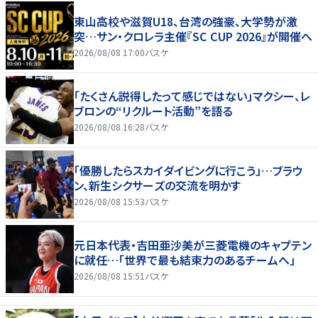
東山高校や滋賀U18、台湾の強豪、大学勢が激
突…サン・クロレラ主催『SC CUP 2026』が開催へ
2026/08/08 17:00
バスケ
「たくさん説得したって感じではない」マクシー、レ
ブロンの“リクルート活動”を語る
2026/08/08 16:28
バスケ
「優勝したらスカイダイビングに行こう」…ブラウ
ン、新生シクサーズの交流を明かす
2026/08/08 15:53
バスケ
元日本代表・吉田亜沙美が三菱電機のキャプテン
に就任…「世界で最も結束力のあるチームへ」
2026/08/08 15:51
バスケ