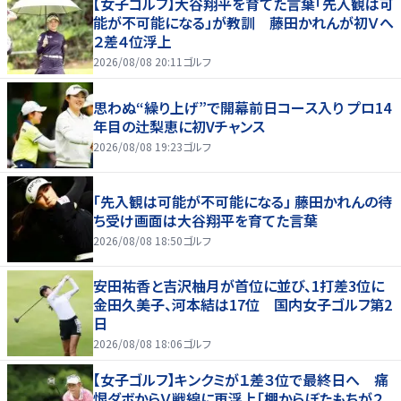
【女子ゴルフ】大谷翔平を育てた言葉「先入観は可
能が不可能になる」が教訓 藤田かれんが初Ｖへ
２差４位浮上
2026/08/08 20:11
ゴルフ
思わぬ“繰り上げ”で開幕前日コース入り プロ14
年目の辻梨恵に初Vチャンス
2026/08/08 19:23
ゴルフ
「先入観は可能が不可能になる」 藤田かれんの待
ち受け画面は大谷翔平を育てた言葉
2026/08/08 18:50
ゴルフ
安田祐香と吉沢柚月が首位に並び、1打差3位に
金田久美子、河本結は17位 国内女子ゴルフ第2
日
2026/08/08 18:06
ゴルフ
【女子ゴルフ】キンクミが１差３位で最終日へ 痛
恨ダボからＶ戦線に再浮上「棚からぼたもちが２