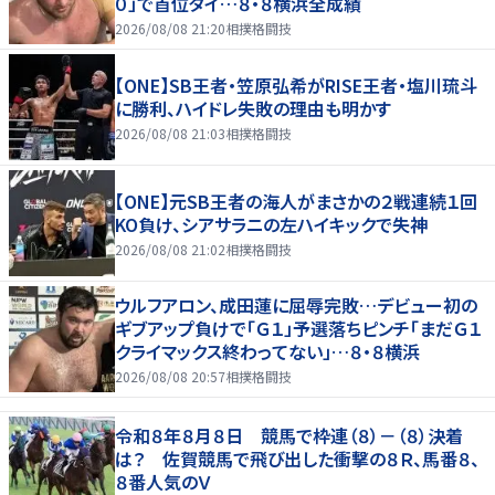
０」で首位タイ…８・８横浜全成績
2026/08/08 21:20
相撲格闘技
【ONE】SB王者・笠原弘希がRISE王者・塩川琉斗
に勝利、ハイドレ失敗の理由も明かす
2026/08/08 21:03
相撲格闘技
【ONE】元SB王者の海人がまさかの２戦連続１回
KO負け、シアサラニの左ハイキックで失神
2026/08/08 21:02
相撲格闘技
ウルフアロン、成田蓮に屈辱完敗…デビュー初の
ギブアップ負けで「Ｇ１」予選落ちピンチ「まだＧ１
クライマックス終わってない」…８・８横浜
2026/08/08 20:57
相撲格闘技
令和８年８月８日 競馬で枠連（８）－（８）決着
は？ 佐賀競馬で飛び出した衝撃の８Ｒ、馬番８、
８番人気のＶ