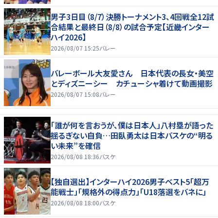
男子3日目（8/7）決勝トーナメント3、4回戦全12試
合結果と最終日（8/8）の試合予定【近畿インター
ハイ2026】
2026/08/07 15:25
バレー
バレーボール大友愛さん 日本代表の長女・美空
とディズニーシー カチューシャ着けて動画撮影
2026/08/07 15:08
バレー
「誰が何を言おうが、僕は日本人」八村塁が語った
揺るぎない自負…田臥勇太は日本バスケの“明る
い未来”を確信
2026/08/08 18:36
バスケ
【独自選出】インターハイ2026男子ベスト5「超万
能戦士」「規格外の得点力」「U18落選をバネに」
2026/08/08 18:00
バスケ