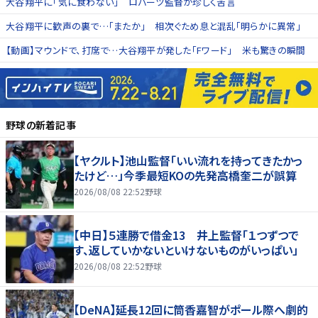
大谷翔平に「気に食わない」 ロバーツ監督が珍しく苦言
大谷翔平に歓声の裏で…「またか」 相次ぐため息と混乱「明らかに異常」
【動画】マウンドで、打席で…大谷翔平が発した「Fワード」 米も驚きの瞬間
野球
の新着記事
【ヤクルト】池山監督「いい流れを持ってきたかっ
たけど…」今季最短KOの先発高橋奎二が誤算
2026/08/08 22:52
野球
【中日】５連勝で借金13 井上監督「１つずつで
す、返していかないといけないものがいっぱい」
2026/08/08 22:52
野球
【DeNA】延長12回に筒香嘉智がポール際へ劇的