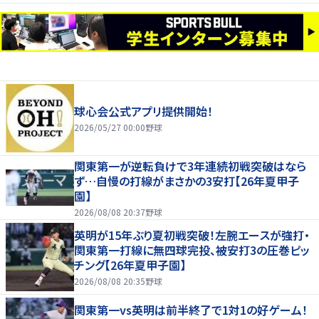
球心会公式アプリ提供開始！
2026/05/27 00:00
野球
関東第一が逆転負けで3年連続初戦突破はなら
ず…自慢の打線がまさかの3安打【26年夏甲子
園】
2026/08/08 20:37
野球
英明が15年ぶり夏初戦突破！左腕エースが強打・
関東第一打線に無四球完投、被安打3の圧巻ピッ
チング【26年夏甲子園】
2026/08/08 20:35
野球
関東第一vs英明は前半終了で1対1の好ゲーム！