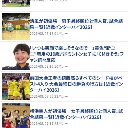
清風が初優勝 男子最終順位と個人賞、試合結
果一覧【近畿インターハイ2026】
2026/08/08 18:01
バレー
「いつも笑顔で楽しそうなので…」黄色“新ユ
ニ”着用の19歳バドミントン女子に「CMきそう」フ
ァン続々反応
2026/08/08 16:10
バレー
前回大会王者の鎮西高らすべてのシード校がベ
スト4入り 大会最終日の勝負の行方は【近畿イン
ターハイ2026】
2026/08/07 22:22
バレー
横浜隼人が初優勝 女子最終順位と個人賞、試
合結果一覧【近畿インターハイ2026】
2026/08/07 17:23
バレー