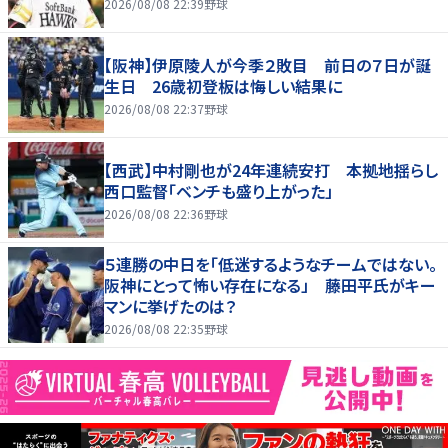
2026/08/08 22:39
野球
【阪神】伊原陵人が今季２敗目 前日の７日が誕
生日 26歳初登板は悔しい結果に
2026/08/08 22:37
野球
【西武】中村剛也が24年連続安打 本拠地揺らし
西口監督「ベンチも盛り上がった」
2026/08/08 22:36
野球
５連勝の中日を「低迷するようなチームではない。
阪神にとって怖い存在になる」 藤田平氏がキー
マンに挙げたのは？
2026/08/08 22:35
野球