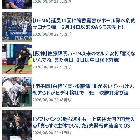
2026/08/08 22:52
野球
【DeNA】延長12回に筒香嘉智がポール際へ劇的
サヨナラ弾 ５月14日以来のAクラス浮上！
2026/08/08 22:49
野球
【阪神】佐藤輝明、7・19以来のマルチ安打「悪くな
いんでね。また明日」９日は中日柳と対戦
2026/08/08 22:46
野球
【甲子園】白樺学園・後藤健「間があいて…」けん
制アウトがビデオ検証で一転…決勝打浴び涙
2026/08/08 22:45
野球
【ソフトバンク】勝ち逃すも…上茶谷大河７回無失
点「真っすぐ主体でいけた」先発転向後全てQS
2026/08/08 22:41
野球