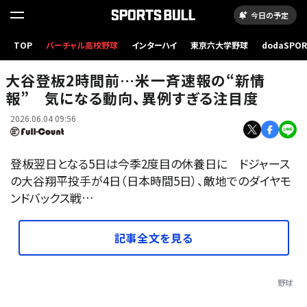
今日の予定
TOP
バーチャル高校野球
インターハイ
東京六大学野球
dodaSPO
ドジャース・大谷翔平【写真：黒澤崇】
（新しいタブ
大谷登板2時間前…米一斉速報の“新情
報” 気になる動向、異例すぎる注目度
2026.06.04 09:56
登板翌日となる5日は今季2度目の休養日に ドジャース
の大谷翔平投手が4日（日本時間5日）、敵地でのダイヤモ
ンドバックス戦…
記事全文を見る
野球