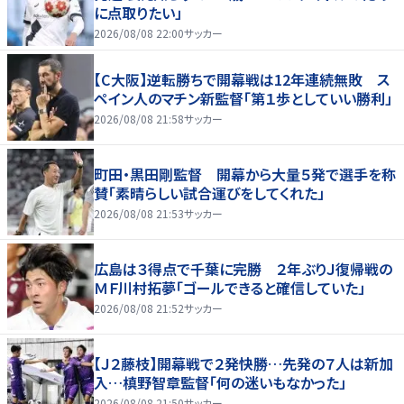
に点取りたい」
2026/08/08 22:00
サッカー
【C大阪】逆転勝ちで開幕戦は12年連続無敗 ス
ペイン人のマチン新監督「第１歩としていい勝利」
2026/08/08 21:58
サッカー
町田・黒田剛監督 開幕から大量５発で選手を称
賛「素晴らしい試合運びをしてくれた」
2026/08/08 21:53
サッカー
広島は３得点で千葉に完勝 ２年ぶりＪ復帰戦の
ＭＦ川村拓夢「ゴールできると確信していた」
2026/08/08 21:52
サッカー
【Ｊ２藤枝】開幕戦で２発快勝…先発の７人は新加
入…槙野智章監督「何の迷いもなかった」
2026/08/08 21:50
サッカー