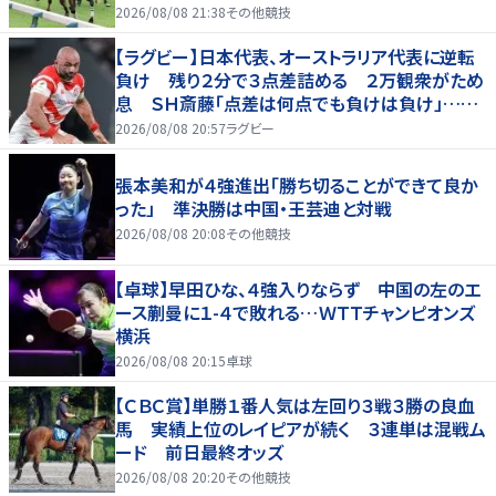
2026/08/08 21:38
その他競技
【ラグビー】日本代表、オーストラリア代表に逆転
負け 残り２分で３点差詰める ２万観衆がため
息 ＳＨ斎藤「点差は何点でも負けは負け」…前
半にＳＯ伊藤龍が先制トライ、３２ー３５で惜敗
2026/08/08 20:57
ラグビー
張本美和が４強進出「勝ち切ることができて良か
った」 準決勝は中国・王芸迪と対戦
2026/08/08 20:08
その他競技
【卓球】早田ひな、４強入りならず 中国の左のエ
ース蒯曼に１-４で敗れる…ＷＴＴチャンピオンズ
横浜
2026/08/08 20:15
卓球
【ＣＢＣ賞】単勝１番人気は左回り３戦３勝の良血
馬 実績上位のレイピアが続く ３連単は混戦ム
ード 前日最終オッズ
2026/08/08 20:20
その他競技