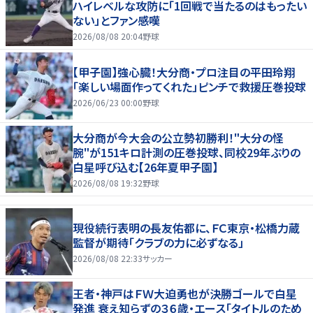
ハイレベルな攻防に「1回戦で当たるのはもったい
ない」とファン感嘆
2026/08/08 20:04
野球
【甲子園】強心臓！大分商・プロ注目の平田玲翔
「楽しい場面作ってくれた」ピンチで救援圧巻投球
2026/06/23 00:00
野球
大分商が今大会の公立勢初勝利！"大分の怪
腕"が151キロ計測の圧巻投球、同校29年ぶりの
白星呼び込む【26年夏甲子園】
2026/08/08 19:32
野球
現役続行表明の長友佑都に、ＦＣ東京・松橋力蔵
監督が期待「クラブの力に必ずなる」
2026/08/08 22:33
サッカー
王者・神戸はＦＷ大迫勇也が決勝ゴールで白星
発進 衰え知らずの３６歳・エース「タイトルのため