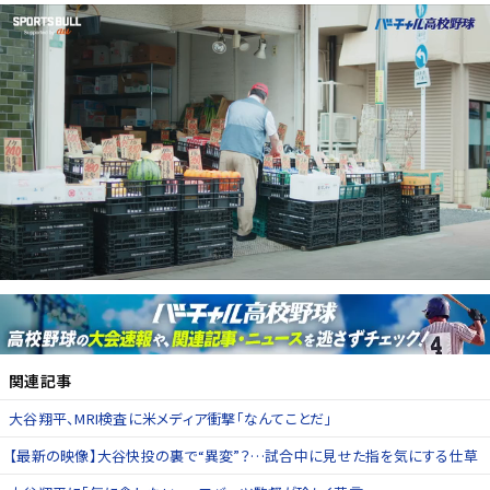
関連記事
大谷翔平、MRI検査に米メディア衝撃「なんてことだ」
【最新の映像】大谷快投の裏で“異変”？…試合中に見せた指を気にする仕草