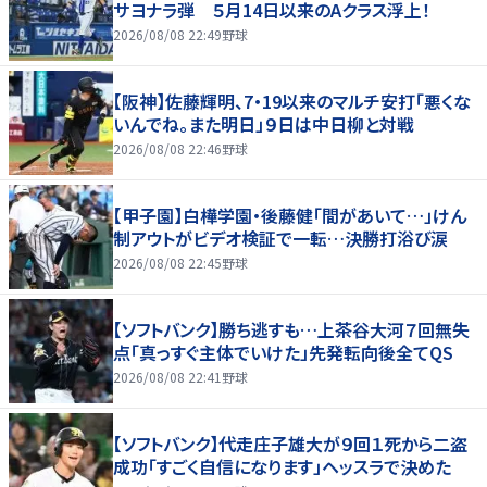
サヨナラ弾 ５月14日以来のAクラス浮上！
2026/08/08 22:49
野球
【阪神】佐藤輝明、7・19以来のマルチ安打「悪くな
いんでね。また明日」９日は中日柳と対戦
2026/08/08 22:46
野球
【甲子園】白樺学園・後藤健「間があいて…」けん
制アウトがビデオ検証で一転…決勝打浴び涙
2026/08/08 22:45
野球
【ソフトバンク】勝ち逃すも…上茶谷大河７回無失
点「真っすぐ主体でいけた」先発転向後全てQS
2026/08/08 22:41
野球
【ソフトバンク】代走庄子雄大が９回１死から二盗
成功「すごく自信になります」ヘッスラで決めた