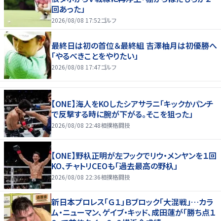
回あった」
2026/08/08 17:52
ゴルフ
最終日は初の首位＆最終組 吉澤柚月は初優勝へ
「やるべきことをやりたい」
2026/08/08 17:47
ゴルフ
【ONE】海人をKOしたシアサラニ「キックかパンチ
で反撃する時に腕が下がる。そこを狙った」
2026/08/08 22:48
相撲格闘技
【ONE】野杁正明が左フックでリウ・メンヤンを１回
KO、チャトリCEOも「過去最高の野杁」
2026/08/08 22:36
相撲格闘技
新日本プロレス「Ｇ１」Ｂブロック「大混戦」…カラ
ム・ニューマン、ゲイブ・キッド、成田蓮が「勝ち点１