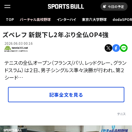
今日の予定
TOP
バーチャル高校野球
インターハイ
東京六大学野球
dodaSPO
（新しいタブ
ズベレフ 新鋭下し2年ぶり全仏OP4強
2026.06.03 00:16
テニスの全仏オープン（フランス/パリ、レッドクレー、グラン
ドスラム）は２日、男子シングルス準々決勝が行われ、第２
シード…
記事全文を見る
テニス