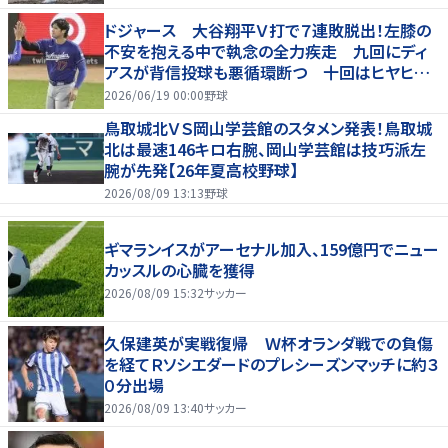
ドジャース 大谷翔平Ｖ打で７連敗脱出！左膝の
不安を抱える中で執念の全力疾走 九回にディ
アスが背信投球も悪循環断つ 十回はヒヤヒヤ
もリード守る
2026/06/19 00:00
野球
鳥取城北ＶＳ岡山学芸館のスタメン発表！鳥取城
北は最速146キロ右腕、岡山学芸館は技巧派左
腕が先発【26年夏高校野球】
2026/08/09 13:13
野球
ギマランイスがアーセナル加入、159億円でニュー
カッスルの心臓を獲得
2026/08/09 15:32
サッカー
久保建英が実戦復帰 Ｗ杯オランダ戦での負傷
を経てＲソシエダードのプレシーズンマッチに約３
０分出場
2026/08/09 13:40
サッカー