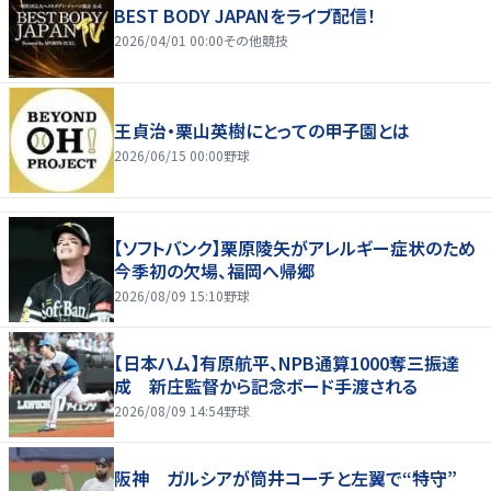
BEST BODY JAPANをライブ配信！
2026/04/01 00:00
その他競技
王貞治・栗山英樹にとっての甲子園とは
2026/06/15 00:00
野球
【ソフトバンク】栗原陵矢がアレルギー症状のため
今季初の欠場、福岡へ帰郷
2026/08/09 15:10
野球
【日本ハム】有原航平、NPB通算1000奪三振達
成 新庄監督から記念ボード手渡される
2026/08/09 14:54
野球
阪神 ガルシアが筒井コーチと左翼で“特守”