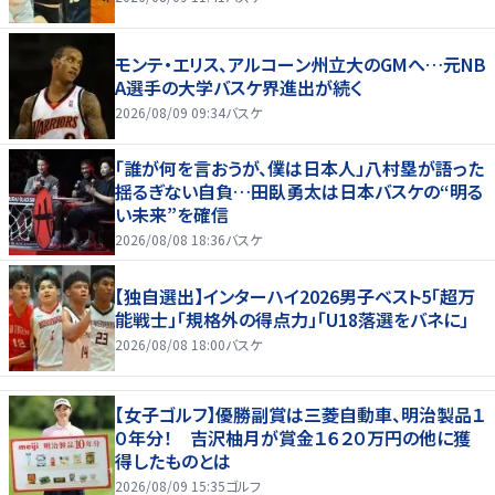
モンテ・エリス、アルコーン州立大のGMへ…元NB
A選手の大学バスケ界進出が続く
2026/08/09 09:34
バスケ
「誰が何を言おうが、僕は日本人」八村塁が語った
揺るぎない自負…田臥勇太は日本バスケの“明る
い未来”を確信
2026/08/08 18:36
バスケ
【独自選出】インターハイ2026男子ベスト5「超万
能戦士」「規格外の得点力」「U18落選をバネに」
2026/08/08 18:00
バスケ
【女子ゴルフ】優勝副賞は三菱自動車、明治製品１
０年分！ 吉沢柚月が賞金１６２０万円の他に獲
得したものとは
2026/08/09 15:35
ゴルフ