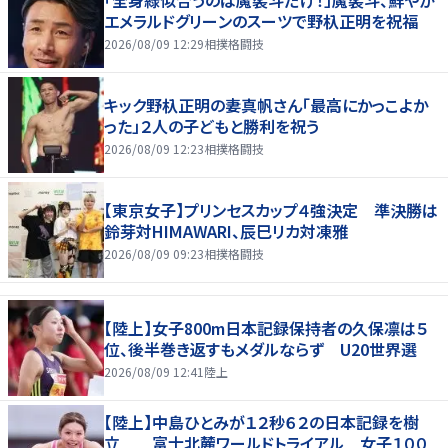
エメラルドグリーンのスーツで野杁正明を祝福
2026/08/09 12:29
相撲格闘技
キック野杁正明の妻真帆さん「最高にかっこよか
った」２人の子どもと勝利を祝う
2026/08/09 12:23
相撲格闘技
【東京女子】プリンセスカップ４強決定 準決勝は
鈴芽対HIMAWARI、辰巳リカ対凍雅
2026/08/09 09:23
相撲格闘技
【陸上】女子800m日本記録保持者の久保凛は５
位、後半巻き返すもメダルならず U20世界選
2026/08/09 12:41
陸上
【陸上】中島ひとみが１２秒６２の日本記録を樹
立 富士北麓ワールドトライアル 女子１００