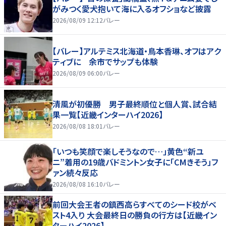
がみつく愛犬抱いて海に入るオフショなど披露
2026/08/09 12:12
バレー
【バレー】アルテミス北海道・鳥本香琳、オフはアク
ティブに 余市でサップも体験
2026/08/09 06:00
バレー
清風が初優勝 男子最終順位と個人賞、試合結
果一覧【近畿インターハイ2026】
2026/08/08 18:01
バレー
「いつも笑顔で楽しそうなので…」黄色“新ユ
ニ”着用の19歳バドミントン女子に「CMきそう」フ
ァン続々反応
2026/08/08 16:10
バレー
前回大会王者の鎮西高らすべてのシード校がベ
スト4入り 大会最終日の勝負の行方は【近畿イン
ターハイ2026】