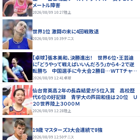
メートル障害
2026/08/09 10:27
陸上
世界1位 激闘の末に4回戦敗退
2026/08/09 10:39
テニス
【卓球】張本美和、決勝進出！ 世界６位・王芸迪
に「どうやって戦えばいいんだろう」から４-２で逆
転勝ち 中国選手に今大会２勝目…ＷＴＴチャン
ピオンズ横浜
2026/08/09 12:41
卓球
仙台育英高２年の長森結愛が５位入賞 高校歴
代６位の好記録 青学大の芦田和佳は２０位 Ｕ
２０世界陸上３０００Ｍ
2026/08/09 12:28
陸上
19歳 マスターズ3大会連続で8強
2026/08/09 12:50
テニス