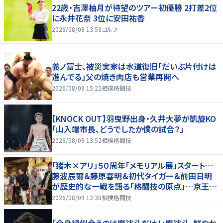
22歳・吉澤柚月が待望のツアー初優勝 2打差2位
に永井花奈 3位に安田祐香
2026/08/09 13:53
ゴルフ
義ノ富士、被災実家は水道復旧「だいぶ片付けは
進んでる」父の焼き肉店も営業再開へ
2026/08/09 15:22
相撲格闘技
【KNOCK OUT】羽曳野出身・久井大夢が凱旋KO
「山入端市長、どうでしたか僕の試合？」
2026/08/09 13:52
相撲格闘技
「猪木×アリ」５０周年「メモリアル展」スタート…
藤波辰爾＆藤原喜明＆初代タイガー＆前田日明
が歴史的な一戦を語る「格闘技の原点」…京王プ
ラザホテルで３１日まで
2026/08/09 12:38
相撲格闘技
「全身緑似合うのは魔裟斗だけ！」魔裟斗、鮮やか