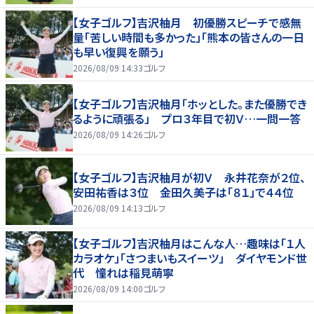
【女子ゴルフ】吉沢柚月 初優勝スピーチで感無
量「苦しい時間も多かった」「熊本の皆さんの一日
も早い復興を願う」
2026/08/09 14:33
ゴルフ
【女子ゴルフ】吉沢柚月「ホッとした。また優勝でき
るように頑張る」 プロ３年目で初Ｖ…一問一答
2026/08/09 14:26
ゴルフ
【女子ゴルフ】吉沢柚月が初Ｖ 永井花奈が２位、
安田祐香は３位 金田久美子は「８１」で４４位
2026/08/09 14:13
ゴルフ
【女子ゴルフ】吉沢柚月はこんな人…趣味は「１人
カラオケ」「さつまいもスイーツ」 ダイヤモンド世
代 憧れは稲見萌寧
2026/08/09 14:00
ゴルフ