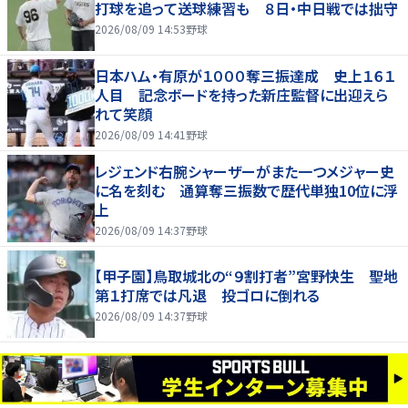
打球を追って送球練習も ８日・中日戦では拙守
2026/08/09 14:53
野球
日本ハム・有原が１０００奪三振達成 史上１６１
人目 記念ボードを持った新庄監督に出迎えら
れて笑顔
2026/08/09 14:41
野球
レジェンド右腕シャーザーがまた一つメジャー史
に名を刻む 通算奪三振数で歴代単独10位に浮
上
2026/08/09 14:37
野球
【甲子園】鳥取城北の“９割打者”宮野快生 聖地
第１打席では凡退 投ゴロに倒れる
2026/08/09 14:37
野球