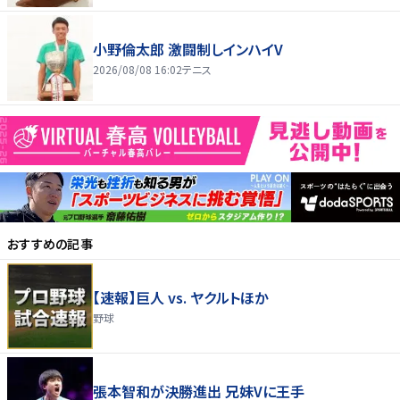
小野倫太郎 激闘制しインハイV
2026/08/08 16:02
テニス
おすすめの記事
【速報】巨人 vs. ヤクルトほか
野球
張本智和が決勝進出 兄妹Vに王手