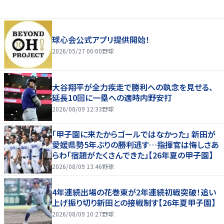
球心会公式アプリ提供開始！
2026/05/27 00:00
野球
大谷翔平が全力疾走で勝利への執念を見せる、
延長10回に一塁への適時内野安打
2026/08/09 12:33
野球
「甲子園に来たからゴールではなかった」 新田が
愛媛県勢5年ぶりの勝利逃す…指揮官は悔しさあ
らわ「宿題がたくさんできた」【26年夏の甲子園】
2026/08/09 13:46
野球
4年連続出場の花巻東が2年連続初戦突破！追い
上げ振り切り新田との接戦制す【26年夏甲子園】
2026/08/09 10:27
野球