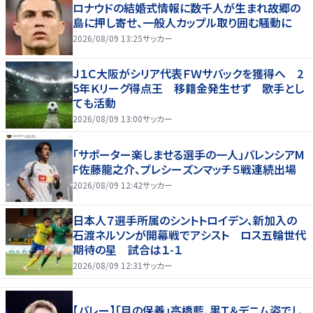
ロナウドの結婚式情報に数千人が生まれ故郷の
島に押し寄せ、一般人カップル取り囲む騒動に
2026/08/09 13:25
サッカー
Ｊ１Ｃ大阪がシリア代表ＦＷサバックを獲得へ 2
5年Ｋリーグ得点王 移籍金発生せず 歌手とし
ても活動
2026/08/09 13:00
サッカー
「サポーター楽しませる選手の一人」バレンシアM
F佐藤龍之介、プレシーズンマッチ５戦連続出場
2026/08/09 12:42
サッカー
日本人７選手所属のシントトロイデン、新加入の
石渡ネルソンが開幕戦でアシスト ロス五輪世代
期待の星 試合は１-１
2026/08/09 12:31
サッカー
【バレー】「目の保養」高橋藍、黒Ｔ＆デニム姿でし