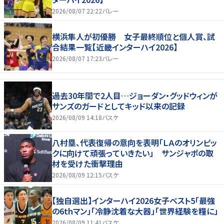
2026/08/07 22:22
バレー
横浜隼人が初優勝 女子最終順位と個人賞、試
合結果一覧【近畿インターハイ2026】
2026/08/07 17:23
バレー
過去30年間で2人目…ジョーダン・グッドウィンが
サンズのガードとしてキッド以来の記録
2026/08/09 14:18
バスケ
八村塁、代表復帰の意向を表明「ＬＡのオリンピッ
クに向けて頑張っていきたい」 サンジャポの取
材を受けた衝撃理由
2026/08/09 12:15
バスケ
【独自選出】インターハイ2026女子ベスト5「最強
の6thマン」「冷静沈着な大器」「世界経験を糧に」
2026/08/09 11:41
バスケ