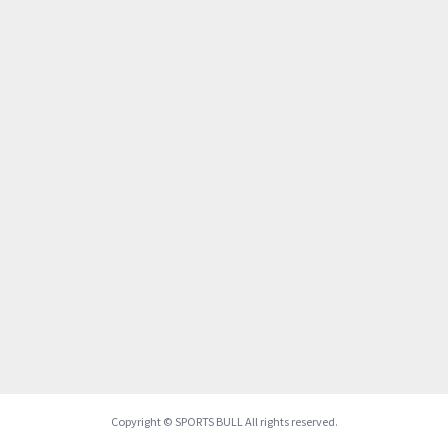
Copyright © SPORTS BULL All rights reserved.