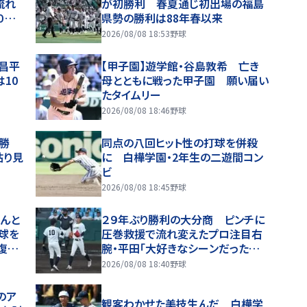
流れ
が初勝利 春夏通じ初出場の福島
０キ
県勢の勝利は88年春以来
導
2026/08/08 18:53
野球
。凄い
昌平
【甲子園】遊学館・谷島敦希 亡き
10
母とともに戦った甲子園 願い届い
たタイムリー
2026/08/08 18:46
野球
勝
同点の八回ヒット性の打球を併殺
粘り見
に 白樺学園・2年生の二遊間コン
ビ
2026/08/08 18:45
野球
んと
２９年ぶり勝利の大分商 ピンチに
球を
圧巻救援で流れ変えたプロ注目右
復活、
腕・平田「大好きなシーンだったの
で楽しみながら投げた」監督も感嘆
2026/08/08 18:40
野球
「１球で空気を変える。彼の凄さ」
のア
観客わかせた美技生んだ 白樺学