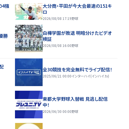
の4強
大分商・平田が今大会最速の151キ
ロ
2026/08/08 17:19
野球
白樺学園が敗退 明暗分けたビデオ
優勝
検証
2026/08/08 16:00
野球
配
全30競技を完全無料でライブ配信！
2025/06/21 00:00
インターハイ(インハイ.tv)
東都大学野球入替戦 見逃し配信
中！
2026/06/30 00:00
野球