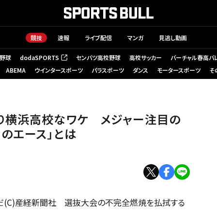
競技
速報
ライブ配信
マンガ
見逃し動画
野球
dodaSPORTS
センバツ高校野球
高校サッカー
バーチャル春高バ
（新しいタブで開く）
ABEMA
ウインタースポーツ
パラスポーツ
ダンス
モータースポーツ
そ
り横浜高校なワケ メジャー注目の
のエース」とは
(C)産経新聞社 選抜大会の不完全燃焼を払拭する