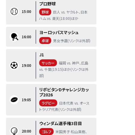
プロ野球
15:00
野球
巨人 vs. ヤクルト、日本
ハム vs. 楽天(18:00)ほか
ヨーロッパスマッシュ
16:00
卓球
男女予選(リンクは外部)
J1
サッカー
福岡 vs. 神戸、広島
19:00
vs. 千葉(19:15)ほか(リンクは外
部)
リポビタンDチャレンジカッ
プ2026
19:05
ラグビー
日本代表 vs. オース
トラリア代表(リンクは外部)
ウィンダム選手権3日目
20:00
ゴルフ
米国男子 松山英樹、