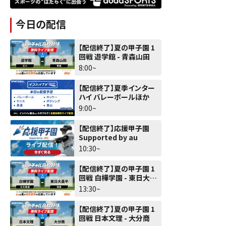
今日の配信
【配信終了】夏の甲子園 1
回戦 遊学館 - 青森山田
8:00~
【配信終了】夏季インター
ハイ バレーボールほか
9:00~
【配信終了】応援甲子園
Supported by au
10:30~
【配信終了】夏の甲子園 1
回戦 白樺学園 - 東日大昌
平
13:30~
【配信終了】夏の甲子園 1
回戦 日本文理 - 大分商