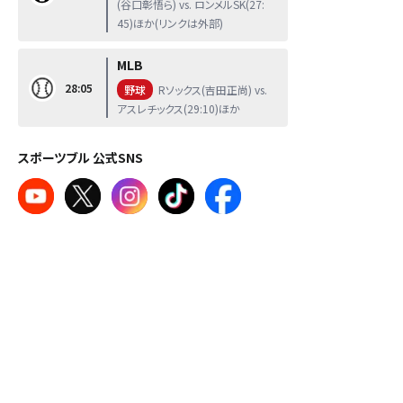
(谷口彰悟ら) vs. ロンメルSK(27:
45)ほか(リンクは外部)
MLB
28:05
野球
Rソックス(吉田正尚) vs.
アスレチックス(29:10)ほか
スポーツブル 公式SNS