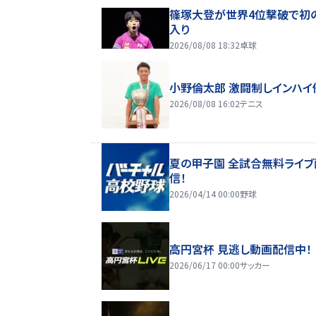
篠塚大登が世界4位撃破で初
入り
2026/08/08 18:32
卓球
小野倫太郎 激闘制しインハイ
2026/08/08 16:02
テニス
夏の甲子園 全試合無料ライブ
信！
2026/04/14 00:00
野球
高円宮杯 見逃し動画配信中！
2026/06/17 00:00
サッカー