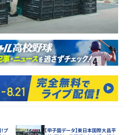
！プ
【甲子園データ】東日本国際大昌平