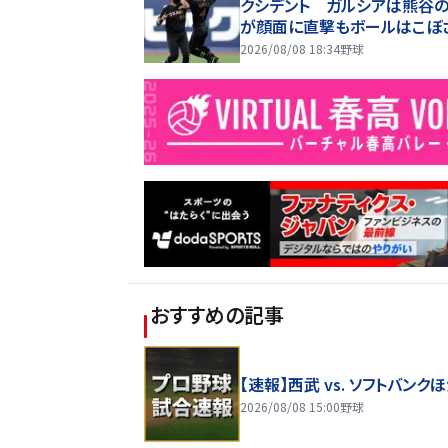
クシデント ガルシアは熊谷
が顔面に直撃もボールはこぼ
ず トレーナーが駆け寄るも
2026/08/08 18:34
野球
プレー続行 直後に３連打食
おすすめの記事
【速報】西武 vs. ソフトバンク
2026/08/08 15:00
野球