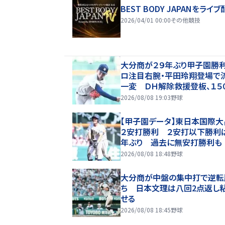
BEST BODY JAPANをライブ
2026/04/01 00:00
その他競技
大分商が２９年ぶり甲子園勝利
ロ注目右腕・平田玲翔登場で
一変 ＤＨ解除救援登板、１５
ロ超連発で圧巻火消しで逆転
2026/08/08 19:03
野球
く 監督も感嘆「１球で流れを
選手だなと」
【甲子園データ】東日本国際大
２安打勝利 ２安打以下勝利は
年ぶり 過去に無安打勝利も
2026/08/08 18:48
野球
大分商が中盤の集中打で逆転
ち 日本文理は八回2点返し
せる
2026/08/08 18:45
野球