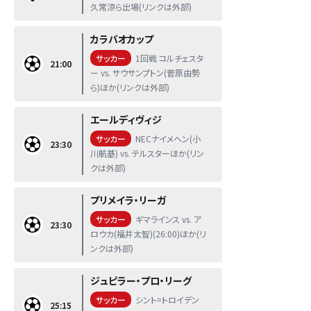
久常涼ら出場(リンクは外部)
カラバオカップ
サッカー
1回戦 コルチェスタ
21:00
ー vs. サウサンプトン(菅原由勢
ら)ほか(リンクは外部)
エールディヴィジ
サッカー
NECナイメヘン(小
23:30
川航基) vs. テルスターほか(リン
クは外部)
プリメイラ・リーガ
サッカー
ギマラインス vs. ア
23:30
ロウカ(福井太智)(26:00)ほか(リ
ンクは外部)
ジュピラー・プロ・リーグ
サッカー
シント=トロイデン
25:15