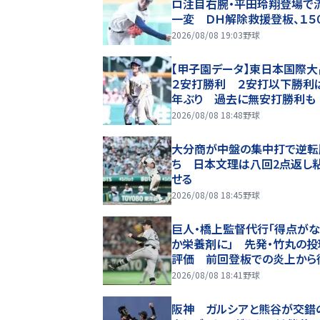
ロ注目右腕・平田玲翔登場で
一変 ＤＨ解除救援登板、１５
ロ超連発で圧巻火消しで逆転
2026/08/08 19:03
野球
く 監督も感嘆「１球で流れを
選手だなと」
【甲子園データ】東日本国際大
２安打勝利 ２安打以下勝利は
年ぶり 過去に無安打勝利も
2026/08/08 18:48
野球
大分商が中盤の集中打で逆転
ち 日本文理は八回2点返し
せる
2026/08/08 18:45
野球
巨人・橋上監督代行「得点がな
か栄養剤に」 先発・竹丸の投
評価 前回登板での炎上から
６回１失点で８勝目
2026/08/08 18:41
野球
阪神 ガルシアと熊谷が交錯