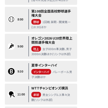
第108回全国高校野球選手
権大会
8:00
野球
1回戦 英明 - 関東第一
(18:30)ほか
オレゴン2026 U20世界陸上
競技選手権大会
9:00
陸上
女子800m準決勝、男子
3000m決勝ほか(リンクは外部)
夏季インターハイ
9:30
インターハイ
バレーボール男
子決勝ほか
WTTチャンピオンズ横浜
11:00
卓球
男女シングルス準々決
勝(リンクは外部)