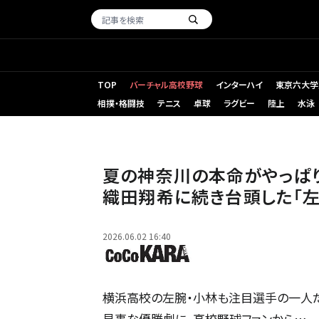
TOP
バーチャル高校野球
インターハイ
東京六大学
相撲・格闘技
テニス
卓球
ラグビー
陸上
水泳
夏の神奈川の本命がやっぱ
織田翔希に続き台頭した「左
2026.06.02 16:40
横浜高校の左腕・小林も注目選手の一人だ
見事な優勝劇に、高校野球ファンから…