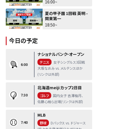
16:00~
夏の甲子園 1回戦 英明 -
関東第一
18:50~
今日の予定
ナショナルバンク・オープン
テニス
女子シングルス3回戦
6:00
大坂なおみ vs. メルテンスほか
(リンクは外部)
北海道meiji カップ2日目
7:30
ゴルフ
国内女子 吉澤柚月、
佐藤心結ら出場(リンクは外部)
MLB
7:40
野球
Dバックス vs. ドジャース
(佐々木先発予定)(10:40)ほか