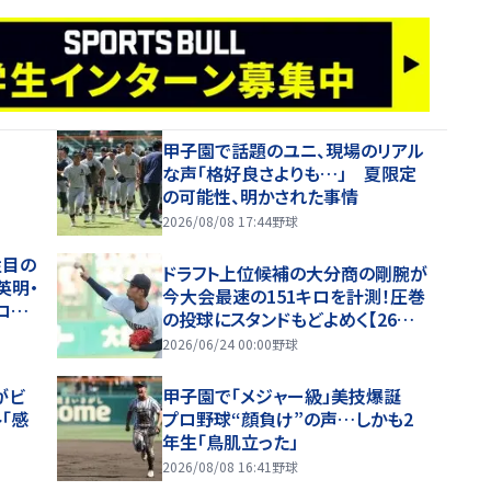
甲子園で話題のユニ、現場のリアル
な声「格好良さよりも…」 夏限定
の可能性、明かされた事情
2026/08/08 17:44
野球
注目の
ドラフト上位候補の大分商の剛腕が
英明・
今大会最速の151キロを計測！圧巻
ロ右
の投球にスタンドもどよめく【26年
夏甲子園】
2026/06/24 00:00
野球
がビ
甲子園で「メジャー級」美技爆誕
「感
プロ野球“顔負け”の声…しかも2
年生「鳥肌立った」
2026/08/08 16:41
野球