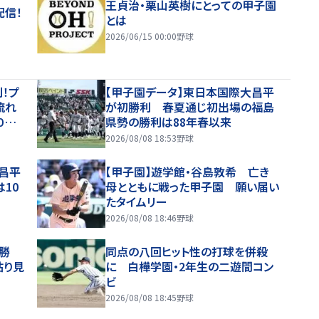
王貞治・栗山英樹にとっての甲子園
配信！
とは
2026/06/15 00:00
野球
！プ
【甲子園データ】東日本国際大昌平
流れ
が初勝利 春夏通じ初出場の福島
０キ
県勢の勝利は88年春以来
導
2026/08/08 18:53
野球
。凄い
昌平
【甲子園】遊学館・谷島敦希 亡き
10
母とともに戦った甲子園 願い届い
たタイムリー
2026/08/08 18:46
野球
勝
同点の八回ヒット性の打球を併殺
粘り見
に 白樺学園・2年生の二遊間コン
ビ
2026/08/08 18:45
野球