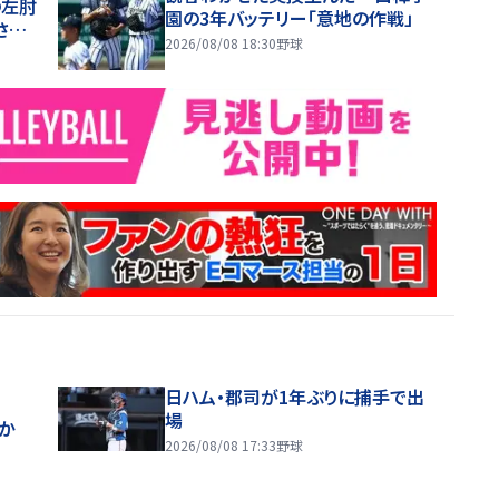
の左肘
園の3年バッテリー「意地の作戦」
さ
2026/08/08 18:30
野球
ともに
らう
日ハム・郡司が1年ぶりに捕手で出
場
ほか
2026/08/08 17:33
野球