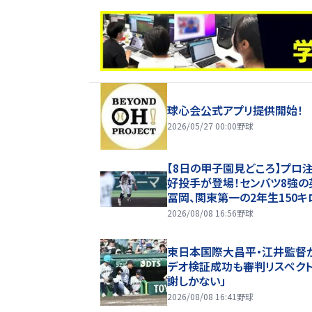
球心会公式アプリ提供開始！
2026/05/27 00:00
野球
【8日の甲子園見どころ】プロ
好投手が登場！センバツ8強の
冨岡、関東第一の2年生150キ
腕・高橋の投げ合いに期待
2026/08/08 16:56
野球
東日本国際大昌平・江井監督
デオ検証成功も審判リスペクト
謝しかない」
2026/08/08 16:41
野球