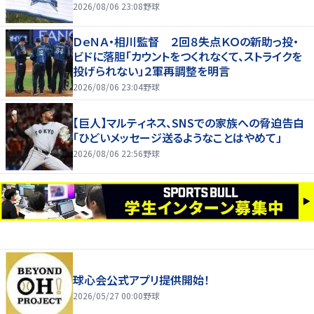
2026/08/06 23:08
野球
ＤｅＮＡ・相川監督 ２回８失点ＫＯの新助っ投・
ビドに落胆「カウントをつくれなくて、ストライクを
投げられない」２軍再調整を明言
2026/08/06 23:04
野球
【巨人】マルティネス、SNSでの家族への脅迫告白
「ひどいメッセージ送るようなことはやめて」
2026/08/06 22:56
野球
球心会公式アプリ提供開始！
2026/05/27 00:00
野球