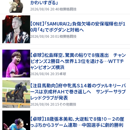
かわいすぎる」
2026/08/06 20:40
相撲格闘技
【ONE】「SAMURAI2」負傷欠場の安保瑠輝也が1
0月「4」でボグダンと対戦へ
2026/08/06 20:01
相撲格闘技
【卓球】松島輝空、驚異の粘りで８強進出 チャン
ピオンズ２勝目へ世界１３位を退ける…ＷＴＴチ
ャンピオンズ横浜
2026/08/06 20:35
卓球
【注目馬動向】府中牝馬Ｓ１４着のヴァルキリーバ
ースは京成杯ＡＨで巻き返しへ サンデーサラブ
レッドクラブが発表
2026/08/06 20:15
その他競技
【卓球】18歳張本美和、大逆転で８強！０－２の崖
っぷちから３ゲーム連取…中国選手に劇的勝利