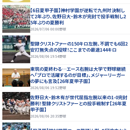
【6日夏甲子園】神村学園が逆転で九州対決制し
て2年ぶり、佐野日大・鈴木が完封で投手戦制し2
5年ぶりの夏勝利
2026/07/06 00:00
野球
聖隷クリストファーの150キロ左腕、不調でも6回2
安打無失点の投球！ここまでの最速144キロ
2026/08/06 19:54
野球
東筑の夏終わる…エース右腕は大学で野球継続
へ「プロで活躍するのが目標」、メジャーリーガー
の夢にも言及【26年夏甲子園】
2026/08/06 19:52
野球
佐野日大・鈴木有が世代屈指左腕以来の1-0完封
勝利！聖隷クリストファーとの投手戦制す【26年夏
甲子園】
2026/08/06 20:35
野球