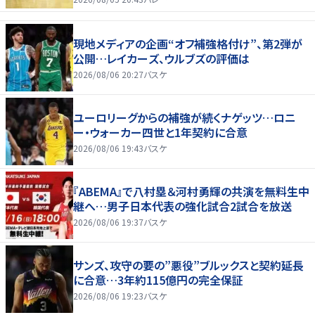
現地メディアの企画“オフ補強格付け”、第2弾が
公開…レイカーズ、ウルブズの評価は
2026/08/06 20:27
バスケ
ユーロリーグからの補強が続くナゲッツ…ロニ
ー・ウォーカー四世と1年契約に合意
2026/08/06 19:43
バスケ
『ABEMA』で八村塁＆河村勇輝の共演を無料生中
継へ…男子日本代表の強化試合2試合を放送
2026/08/06 19:37
バスケ
サンズ、攻守の要の”悪役”ブルックスと契約延長
に合意…3年約115億円の完全保証
2026/08/06 19:23
バスケ