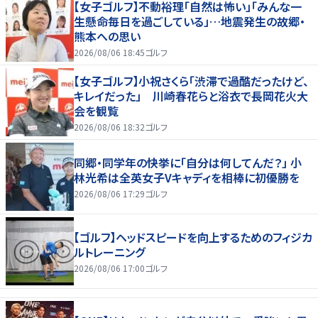
【女子ゴルフ】不動裕理「自然は怖い」「みんな一
生懸命毎日を過ごしている」…地震発生の故郷・
熊本への思い
2026/08/06 18:45
ゴルフ
【女子ゴルフ】小祝さくら「渋滞で過酷だったけど、
キレイだった」 川崎春花らと浴衣で長岡花火大
会を観覧
2026/08/06 18:32
ゴルフ
同郷・同学年の快挙に「自分は何してんだ？」 小
林光希は全英女子Vキャディを相棒に初優勝を
2026/08/06 17:29
ゴルフ
【ゴルフ】ヘッドスピードを向上するためのフィジカ
ルトレーニング
2026/08/06 17:00
ゴルフ