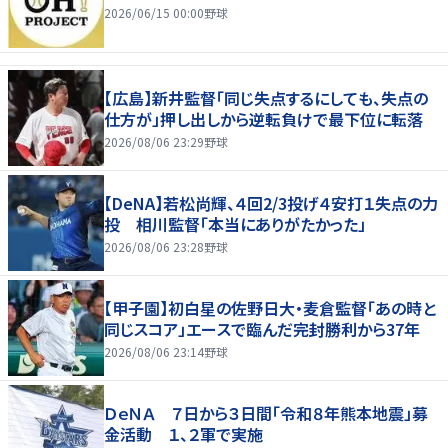
2026/06/15 00:00
野球
【広島】新井監督「同じ失点するにしても、失点の
仕方が」押し出しから逆転負けで最下位に転落
2026/08/06 23:29
野球
【DeNA】若松尚輝、４回2/3投げ４安打１失点の力
投 相川監督「本当にありがたかった」
2026/08/06 23:28
野球
【甲子園】初白星の佐野日大・麦倉監督「あの時と
同じスコア」エースで臨んだ完封勝利から37年
2026/08/06 23:14
野球
ＤｅＮＡ ７日から３日間「令和８年熊本地震」募
金活動 １、２軍で実施