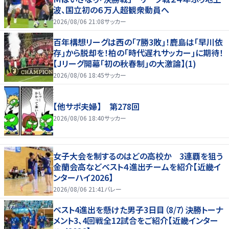
波、国立初の６万人超観衆動員へ
2026/08/06 21:08
サッカー
百年構想リーグは西の｢7勝3敗｣！鹿島は｢早川依
存｣から脱却を！柏の｢時代遅れサッカー｣に期待！
【Jリーグ開幕｢初の秋春制｣の大激論】(1)
2026/08/06 18:45
サッカー
【他サポ夫婦】 第278回
2026/08/06 18:40
サッカー
女子大会を制するのはどの高校か 3連覇を狙う
金蘭会高などベスト４進出チームを紹介【近畿イ
ンターハイ2026】
2026/08/06 21:41
バレー
ベスト4進出を懸けた男子3日目（8/7）決勝トーナ
メント3、4回戦全12試合をご紹介【近畿インター