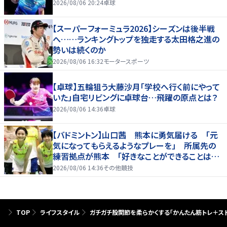
2026/08/06 20:24
卓球
【スーパーフォーミュラ2026】シーズンは後半戦
へ……ランキングトップを独走する太田格之進の
勢いは続くのか
2026/08/06 16:32
モータースポーツ
【卓球】五輪狙う大藤沙月「学校へ行く前にやって
いた」自宅リビングに卓球台…飛躍の原点とは？
2026/08/06 14:36
卓球
【バドミントン】山口茜 熊本に勇気届ける 「元
気になってもらえるようなプレーを」 所属先の
練習拠点が熊本 「好きなことができることは当
たり前じゃない」
2026/08/06 14:36
その他競技
TOP
ライフスタイル
ガチガチ股関節を柔らかくする「かんたん筋トレ＋スト