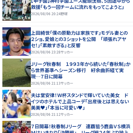
【甲子園】神村学園エース龍頭汰樹、５回途中から
救援「もう一回チームに流れをもってこようと」
2026/08/06 20:24
野球
上田綺世「僕の原動力は家族です」モデル妻との
２ショ、愛娘との３ショットを公開 「頑張れアヤ
セ！」「素敵すぎる」と反響
2026/08/06 23:28
サッカー
Ｊリーグ秋春制 １９９３年から続いた「春秋制」か
ら世界基準へシーズン移行 紆余曲折経て実
現…７日に開幕
2026/08/06 21:13
サッカー
夫は堂安律！Ｗ杯スタンドで輝いていた美女 ド
イツのホテルで上品コーデ「出産後とは思えない
美美♥」「本当に可愛い♥」
2026/08/06 21:12
サッカー
７日開幕！秋春制Ｊリーグ 連覇狙う鹿島ＶＳ横浜
Ｍはいきなり「決勝戦」 リーグ戦２４年ぶり地上