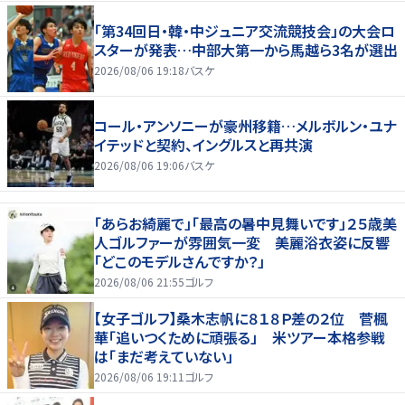
「第34回日・韓・中ジュニア交流競技会」の大会ロ
スターが発表…中部大第一から馬越ら3名が選出
2026/08/06 19:18
バスケ
コール・アンソニーが豪州移籍…メルボルン・ユナ
イテッドと契約、イングルスと再共演
2026/08/06 19:06
バスケ
「あらお綺麗で」「最高の暑中見舞いです」２５歳美
人ゴルファーが雰囲気一変 美麗浴衣姿に反響
「どこのモデルさんですか？」
2026/08/06 21:55
ゴルフ
【女子ゴルフ】桑木志帆に８１８Ｐ差の２位 菅楓
華「追いつくために頑張る」 米ツアー本格参戦
は「まだ考えていない」
2026/08/06 19:11
ゴルフ