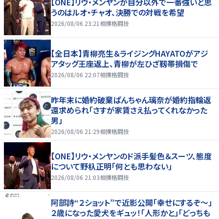
【ONE】リウ・メンヤンが自分以外で一番強いと思
うのはルオ・チャオ、決勝での対戦を希望
2026/08/06 23:21
相撲格闘技
【全日本】青柳亮生＆ライジングHAYATOがアジ
アタッグ王座返上、青柳が左ひざ靱帯損傷で
2026/08/06 22:07
相撲格闘技
昨年末に婚約破棄ぱんちゃん璃奈が婚約指輪返
還求められ「さすが家賃さえ払ってくれなかった
男」
2026/08/06 21:29
相撲格闘技
【ONE】リウ・メンヤンのド派手髪色＆スーツ、態度
について野杁正明「何とも思わない」
2026/08/06 21:03
相撲格闘技
阿部詩“２ショット”で近影公開「幸せにするぞ〜」
２歳になった愛犬をギュッ！「人形かと」「どっちも