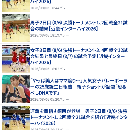
ハイ2026】
2026/08/06 18:44
バレー
男子2日目（8/6）決勝トーナメント1、2回戦全21試
合の結果【近畿インターハイ2026】
2026/08/06 18:19
バレー
女子3日目（8/6）決勝トーナメント3、4回戦全12試
合結果と最終日（8/7）の試合予定【近畿インター
ハイ2026】
2026/08/06 18:02
バレー
「やっぱ美人はママ譲り～」人気女子バレーボーラ
ーの25歳誕生日報告 親子ショットが話題「恐る
べしDNAです」
2026/08/06 05:20
バレー
連覇を目指す鎮西が登場 男子2日目（8/6）決勝
トーナメント1、2回戦全21試合を紹介【近畿インタ
ーハイ2026】
2026/08/05 20:43
バレー