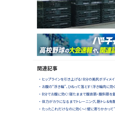
関連記事
ヒップラインを引き上げる！8分の美尻ボディメイ
お腹の“浮き輪”、ひねって落とす！浮き輪肉に効
8分でお腹に効く！寝たままで腹直筋・腹斜筋を
体力がカラになるまでトレーニング。筋トレ＆有
たったこれだけなのに効く～！壁に寄りかかって