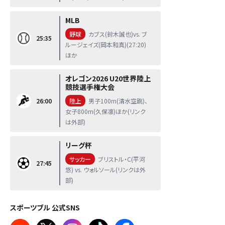
MLB
野球
カブス(鈴木誠也)vs. ブ
25:35
ルージェイズ(岡本和真)(27:20)
ほか
オレゴン2026 U20世界陸上
競技選手権大会
26:00
陸上
男子100m(清水空跳)、
女子800m(久保凛)ほか(リンク
は外部)
リーグ杯
サッカー
ブリストル・C(平河
27:45
悠) vs. ウォルソール(リンクは外
部)
スポーツブル 公式SNS