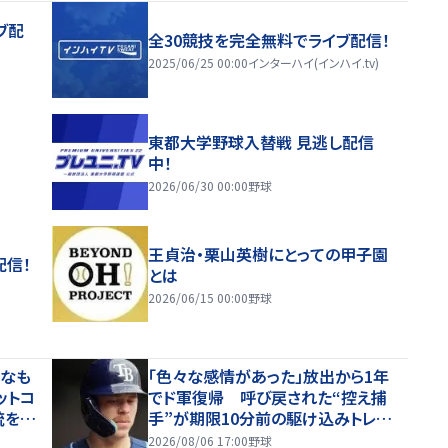
ブ配
全30競技を完全無料でライブ配信！
2025/06/25 00:00
インターハイ(インハイ.tv)
東都大学野球入替戦 見逃し配信
中！
2026/06/30 00:00
野球
王貞治・栗山英樹にとっての甲子園
配信！
とは
2026/06/15 00:00
野球
凡なも
「色々な感情があった」放出から1年
ットコ
でド軍復帰 呼び戻された“控え捕
統を受
手”が期限10分前の駆け込みトレー
い」
ドに複雑胸中を吐露「ハッキリ言っ
2026/08/06 17:00
野球