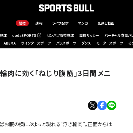
競技
速報
ライブ配信
マンガ
見逃し動画
野球
dodaSPORTS
センバツ高校野球
高校サッカー
バーチャル春高バ
（新しいタブで開く）
ABEMA
ウインタースポーツ
パラスポーツ
ダンス
モータースポーツ
そ
メニュー
輪肉に効く「ねじり腹筋」3日間メニ
ばお腹の横にぷよっと現れる“浮き輪肉”。正面からは