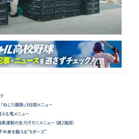
ク
く「ねじり腹筋」3日間メニュー
鍛える鬼メニュー
酸素運動の全力汗だくメニュー（週2推奨）
下半身を鍛える“6ポーズ”