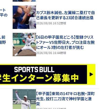
てきつかった」
ート
カブス鈴木誠也、左翼線二塁打で自
翔平の
己最長を更新する23試合連続出塁
2026/08/06 16:52
野球
、前
【6日の甲子園見どころ】聖隷クリス
細野
トファーVS佐野日大、プロ注目左腕
にオール3割の左打者が挑む
2026/08/06 16:44
野球
【甲子園】東筑の147キロ右腕・深町
光生、投打二刀流で神村学園と激
突