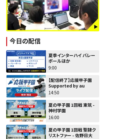
今日の配信
夏季インターハイ バレー
ボールほか
9:00
【配信終了】応援甲子園
Supported by au
14:50
夏の甲子園 1回戦 東筑 -
神村学園
16:00
夏の甲子園 1回戦 聖隷ク
リストファー - 佐野日大