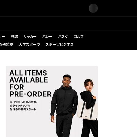
レー
野球
サッカー
バレー
バスケ
ゴルフ
の他競技
大学スポーツ
スポーツビジネス