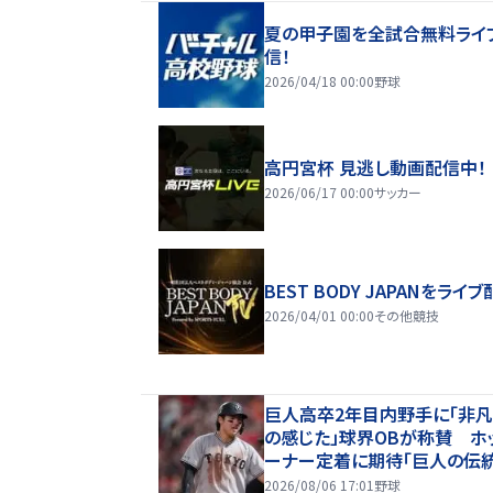
夏の甲子園を全試合無料ライ
信！
2026/04/18 00:00
野球
高円宮杯 見逃し動画配信中！
2026/06/17 00:00
サッカー
BEST BODY JAPANをライブ
2026/04/01 00:00
その他競技
巨人高卒2年目内野手に「非
の感じた」球界OBが称賛 ホ
ーナー定着に期待「巨人の伝
け継ぐような選手に育ててほし
2026/08/06 17:01
野球