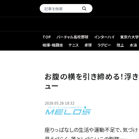
TOP
バーチャル高校野球
インターハイ
東京六大学
相撲・格闘技
テニス
卓球
ラグビー
陸上
水泳
お腹の横を引き締める！浮き輪肉に効く「ねじり腹筋」3日間
お腹の横を引き締める！浮き
ュー
2026.05.26 18:32
座りっぱなしの生活や運動不足で、気づけ
見えづらく、落としづらいこの脂肪…