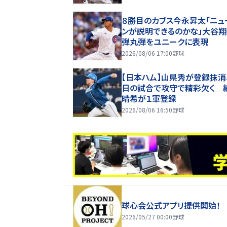
８勝目のカブス今永昇太「ニュ
ンが説明できるのかな」大谷
弾丸弾をユニークに表現
2026/08/06 17:00
野球
【日本ハム】山県秀が登録抹消
日の試合で攻守で精彩欠く 
晴希が１軍登録
2026/08/06 16:50
野球
球心会公式アプリ提供開始！
2026/05/27 00:00
野球