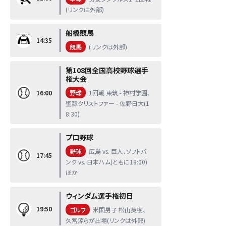
(リンクは外部)
船橋競馬
14:35
競馬
(リンクは外部)
第108回全国高校野球選手
権大会
16:00
野球
1回戦 東筑 - 神村学園、
聖隷クリストファー - 佐野日大(1
8:30)
プロ野球
野球
広島 vs. 巨人、ソフトバ
17:45
ンク vs. 日本ハム(ともに18:00)
ほか
ウィンダム選手権初日
19:50
ゴルフ
米国男子 松山英樹、
久常涼らが出場(リンクは外部)