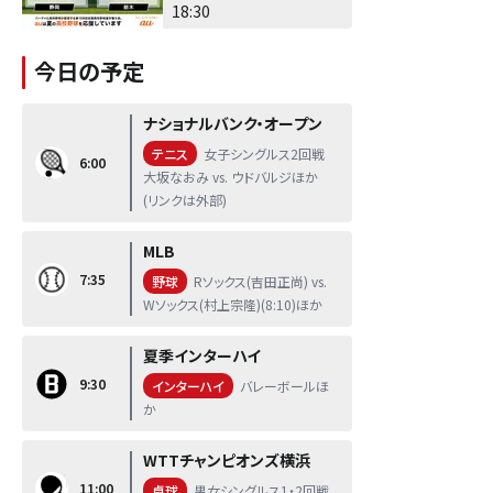
18:30
今日の予定
ナショナルバンク・オープン
テニス
女子シングルス2回戦
6:00
大坂なおみ vs. ウドバルジほか
(リンクは外部)
MLB
7:35
野球
Rソックス(吉田正尚) vs.
Wソックス(村上宗隆)(8:10)ほか
夏季インターハイ
9:30
インターハイ
バレーボールほ
か
WTTチャンピオンズ横浜
11:00
卓球
男女シングルス1・2回戦