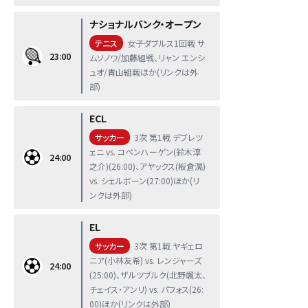
ナショナルバンク・オープン
テニス
女子ダブルス1回戦 サ
23:00
ムソノワ/加藤組戦、リャン エンシ
ュオ/青山組戦ほか(リンクは外
部)
ECL
サッカー
3次 第1戦 デブレツ
ェニ vs. コペンハーゲン(鈴木淳
24:00
之介)(26:00)、アヤックス(板倉滉)
vs. シェルボーン(27:00)ほか(リ
ンクは外部)
EL
サッカー
3次 第1戦 ヤギェロ
ニア(小林友希) vs. レンジャーズ
24:00
(25:00)、ザルツブルク(北野颯太、
チェイス・アンリ) vs. パフォス(26:
00)ほか(リンクは外部)