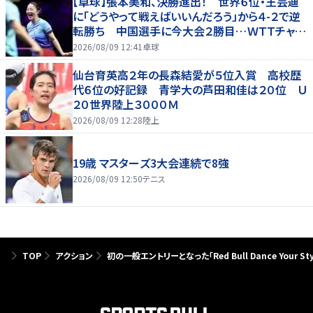
【卓球】張本美和、決勝進出！ 世界６位・王芸迪
に「どうやって戦えばいいんだろう」から４-２で逆
転勝ち 中国選手に今大会２勝目…ＷＴＴチャン
ピオンズ横浜
2026/08/09 12:41
卓球
仙台育英高２年の長森結愛が５位入賞 高校歴
代６位の好記録 青学大の芦田和佳は２０位 Ｕ
２０世界陸上３０００Ｍ
2026/08/09 12:28
陸上
19歳 マスターズ3大会連続で8強
2026/08/09 12:50
テニス
TOP
アクション
初の一般エントリーとなった「Red Bull Dance Your Styl