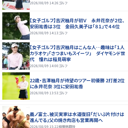
2026/08/09 14:26
ゴルフ
【女子ゴルフ】吉沢柚月が初Ｖ 永井花奈が２位、
安田祐香は３位 金田久美子は「８１」で４４位
2026/08/09 14:13
ゴルフ
【女子ゴルフ】吉沢柚月はこんな人…趣味は「１人
カラオケ」「さつまいもスイーツ」 ダイヤモンド世
代 憧れは稲見萌寧
2026/08/09 14:00
ゴルフ
22歳・吉澤柚月が待望のツアー初優勝 2打差2位
に永井花奈 3位に安田祐香
2026/08/09 13:53
ゴルフ
義ノ富士、被災実家は水道復旧「だいぶ片付けは
進んでる」父の焼き肉店も営業再開へ
2026/08/09 15:22
相撲格闘技