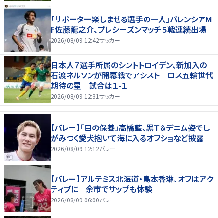
「サポーター楽しませる選手の一人」バレンシアM
F佐藤龍之介、プレシーズンマッチ５戦連続出場
2026/08/09 12:42
サッカー
日本人７選手所属のシントトロイデン、新加入の
石渡ネルソンが開幕戦でアシスト ロス五輪世代
期待の星 試合は１-１
2026/08/09 12:31
サッカー
【バレー】「目の保養」高橋藍、黒Ｔ＆デニム姿でし
がみつく愛犬抱いて海に入るオフショなど披露
2026/08/09 12:12
バレー
【バレー】アルテミス北海道・鳥本香琳、オフはアク
ティブに 余市でサップも体験
2026/08/09 06:00
バレー