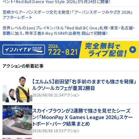
ベント「Red Bull Dance Your Style 2026」が5月24日に開催！
宮崎からアーバンスポーツ文化を発信！「アーバンスポーツみやざき 2026」
アフターレポート
世界レベルの1on1ブレイキンバトル「Red Bull BC One」札幌・東京・名古屋・
那覇に加え、昨年王者B-Boy ISSINの出身地 岡山で初開催！
アクション
の新着記事
【エルムS】岩田望「右手前のままでも強さを発揮」
ルクソールカフェが重賞2勝目
2026/08/08 21:34
アクション
スカイ・ブラウンが2連勝で強さを見せたシーズ
ン！「MoonPay X Games League 2026」スケー
トボード・パーク結果まとめ
2026/08/08 16:53
アクション