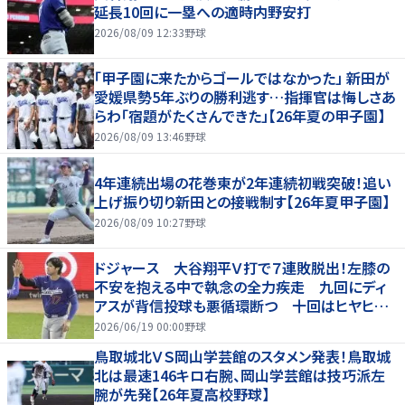
延長10回に一塁への適時内野安打
2026/08/09 12:33
野球
「甲子園に来たからゴールではなかった」 新田が
愛媛県勢5年ぶりの勝利逃す…指揮官は悔しさあ
らわ「宿題がたくさんできた」【26年夏の甲子園】
2026/08/09 13:46
野球
4年連続出場の花巻東が2年連続初戦突破！追い
上げ振り切り新田との接戦制す【26年夏甲子園】
2026/08/09 10:27
野球
ドジャース 大谷翔平Ｖ打で７連敗脱出！左膝の
不安を抱える中で執念の全力疾走 九回にディ
アスが背信投球も悪循環断つ 十回はヒヤヒヤ
もリード守る
2026/06/19 00:00
野球
鳥取城北ＶＳ岡山学芸館のスタメン発表！鳥取城
北は最速146キロ右腕、岡山学芸館は技巧派左
腕が先発【26年夏高校野球】