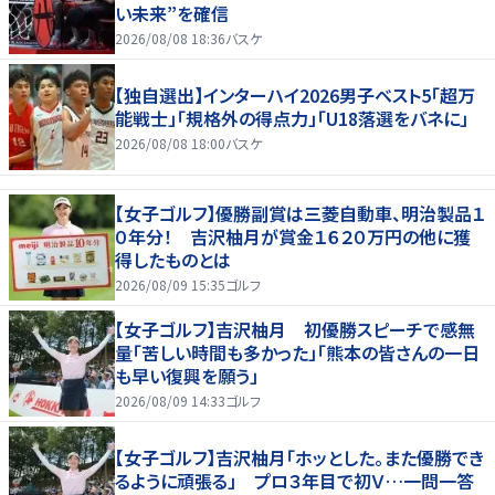
い未来”を確信
2026/08/08 18:36
バスケ
【独自選出】インターハイ2026男子ベスト5「超万
能戦士」「規格外の得点力」「U18落選をバネに」
2026/08/08 18:00
バスケ
【女子ゴルフ】優勝副賞は三菱自動車、明治製品１
０年分！ 吉沢柚月が賞金１６２０万円の他に獲
得したものとは
2026/08/09 15:35
ゴルフ
【女子ゴルフ】吉沢柚月 初優勝スピーチで感無
量「苦しい時間も多かった」「熊本の皆さんの一日
も早い復興を願う」
2026/08/09 14:33
ゴルフ
【女子ゴルフ】吉沢柚月「ホッとした。また優勝でき
るように頑張る」 プロ３年目で初Ｖ…一問一答