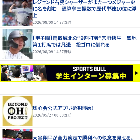
レジェンド右腕シャーザーがまた一つメジャー史
に名を刻む 通算奪三振数で歴代単独10位に浮
上
2026/08/09 14:37
野球
【甲子園】鳥取城北の“９割打者”宮野快生 聖地
第１打席では凡退 投ゴロに倒れる
2026/08/09 14:37
野球
球心会公式アプリ提供開始！
2026/05/27 00:00
野球
大谷翔平が全力疾走で勝利への執念を見せる、