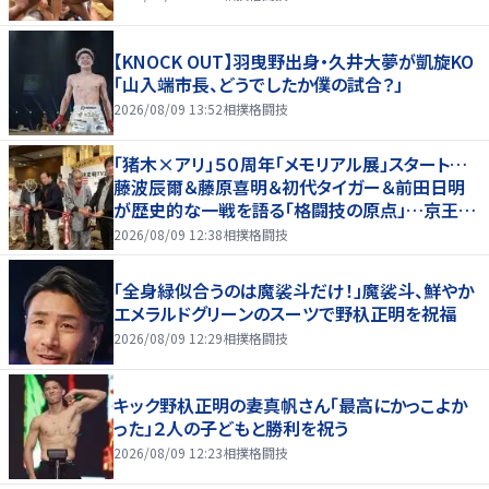
【KNOCK OUT】羽曳野出身・久井大夢が凱旋KO
「山入端市長、どうでしたか僕の試合？」
2026/08/09 13:52
相撲格闘技
「猪木×アリ」５０周年「メモリアル展」スタート…
藤波辰爾＆藤原喜明＆初代タイガー＆前田日明
が歴史的な一戦を語る「格闘技の原点」…京王プ
ラザホテルで３１日まで
2026/08/09 12:38
相撲格闘技
「全身緑似合うのは魔裟斗だけ！」魔裟斗、鮮やか
エメラルドグリーンのスーツで野杁正明を祝福
2026/08/09 12:29
相撲格闘技
キック野杁正明の妻真帆さん「最高にかっこよか
った」２人の子どもと勝利を祝う
2026/08/09 12:23
相撲格闘技