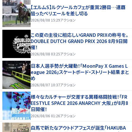
【エルムS】ルクソールカフェが重賞2勝目…連覇
狙ったペリエールを差し切る
2026/08/08 15:29
アクション
この夏の主役に相応しいGRAND PRIXの称号を。
DOUBLE DUTCH GRAND PRIX 2026 8月9日開
催！
2026/08/08 03:25
アクション
日本人選手勢が大躍動！「MoonPay X Games L
eague 2026」スケートボード・ストリート結果まと
め
2026/08/07 10:37
アクション
様々なカルチャーが交差する異種格闘技戦！「FR
EESTYLE SPACE 2026 ANARCHY 大阪」が8月8
日開催！
2026/08/06 01:26
アクション
白馬で新たなアウトドアフェスが誕生「HAKUBA