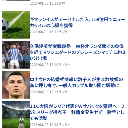
2026/08/09 13:13
野球
ギマランイスがアーセナル加入、159億円でニュー
カッスルの心臓を獲得
2026/08/09 15:32
サッカー
久保建英が実戦復帰 Ｗ杯オランダ戦での負傷
を経てＲソシエダードのプレシーズンマッチに約３
０分出場
2026/08/09 13:40
サッカー
ロナウドの結婚式情報に数千人が生まれ故郷の
島に押し寄せ、一般人カップル取り囲む騒動に
2026/08/09 13:25
サッカー
Ｊ１Ｃ大阪がシリア代表ＦＷサバックを獲得へ 2
5年Ｋリーグ得点王 移籍金発生せず 歌手とし
ても活動
2026/08/09 13:00
サッカー