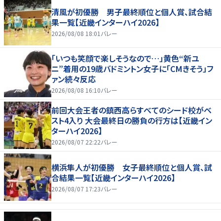
清風が初優勝 男子最終順位と個人賞、試合結
果一覧【近畿インターハイ2026】
2026/08/08 18:01
バレー
「いつも笑顔で楽しそうなので…」黄色“新ユ
ニ”着用の19歳バドミントン女子に「CMきそう」フ
ァン続々反応
2026/08/08 16:10
バレー
前回大会王者の鎮西高らすべてのシード校がベ
スト4入り 大会最終日の勝負の行方は【近畿イン
ターハイ2026】
2026/08/07 22:22
バレー
横浜隼人が初優勝 女子最終順位と個人賞、試
合結果一覧【近畿インターハイ2026】
2026/08/07 17:23
バレー