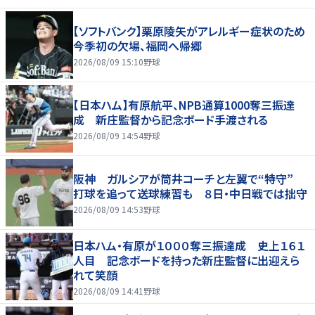
【ソフトバンク】栗原陵矢がアレルギー症状のため
今季初の欠場、福岡へ帰郷
2026/08/09 15:10
野球
【日本ハム】有原航平、NPB通算1000奪三振達
成 新庄監督から記念ボード手渡される
2026/08/09 14:54
野球
阪神 ガルシアが筒井コーチと左翼で“特守”
打球を追って送球練習も ８日・中日戦では拙守
2026/08/09 14:53
野球
日本ハム・有原が１０００奪三振達成 史上１６１
人目 記念ボードを持った新庄監督に出迎えら
れて笑顔
2026/08/09 14:41
野球