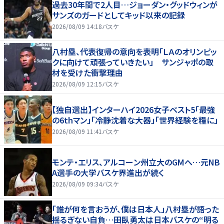
過去30年間で2人目…ジョーダン・グッドウィンが
サンズのガードとしてキッド以来の記録
2026/08/09 14:18
バスケ
八村塁、代表復帰の意向を表明「ＬＡのオリンピッ
クに向けて頑張っていきたい」 サンジャポの取
材を受けた衝撃理由
2026/08/09 12:15
バスケ
【独自選出】インターハイ2026女子ベスト5「最強
の6thマン」「冷静沈着な大器」「世界経験を糧に」
2026/08/09 11:41
バスケ
モンテ・エリス、アルコーン州立大のGMへ…元NB
A選手の大学バスケ界進出が続く
2026/08/09 09:34
バスケ
「誰が何を言おうが、僕は日本人」八村塁が語った
揺るぎない自負…田臥勇太は日本バスケの“明る