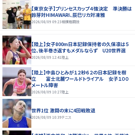
【東京女子】プリンセスカップ４強決定 準決勝は
鈴芽対HIMAWARI、辰巳リカ対凍雅
2026/08/09 09:23
相撲格闘技
【陸上】女子800m日本記録保持者の久保凛は５
位、後半巻き返すもメダルならず U20世界選
2026/08/09 12:41
陸上
【陸上】中島ひとみが１２秒６２の日本記録を樹
立 富士北麓ワールドトライアル 女子１００
メートル障害
2026/08/09 10:27
陸上
世界1位 激闘の末に4回戦敗退
2026/08/09 10:39
テニス