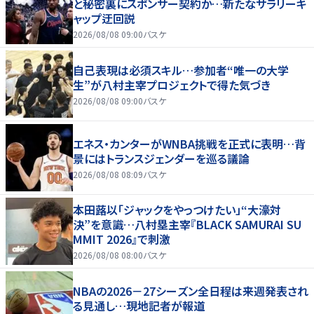
と秘密裏にスポンサー契約か‬…新たなサラリーキ
ャップ迂回説
2026/08/08 09:00
バスケ
自己表現は必須スキル…参加者“唯一の大学
生”が八村主宰プロジェクトで得た気づき
2026/08/08 09:00
バスケ
エネス・カンターがWNBA挑戦を正式に表明…背
景にはトランスジェンダーを巡る議論
2026/08/08 08:09
バスケ
本田蕗以「ジャックをやっつけたい」“大濠対
決”を意識…八村塁主宰『BLACK SAMURAI SU
MMIT 2026』で刺激
2026/08/08 08:00
バスケ
NBAの2026－27シーズン全日程は来週発表され
る見通し…現地記者が報道