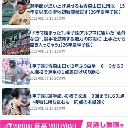
遊学館が追い上げ見せるも青森山田に惜敗…15
年夏以来の聖地初戦突破逃す【26年夏甲子園】
2026/08/08 10:21
野球
「ドラマ始まった？」甲子園アルプスに響いた”意外
な曲”、選手を鼓舞する迫力の応援に「上手だから
聞き入っちゃう」【26年夏甲子園】
2026/08/08 10:21
野球
【甲子園】青森山田が２年ぶり白星 ６－０から３
人継投で薄氷の１点差逃げ切り勝ち
2026/08/08 10:20
野球
【甲子園】遊学館、初戦で敗退 ３回までに６失点
→接戦に持ち込むも…同点の本塁遠く
2026/08/08 10:20
野球