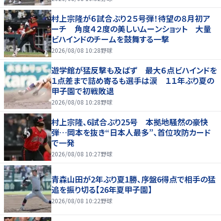
村上宗隆が６試合ぶり２５号弾！待望の８月初ア
ーチ 角度４２度の美しいムーンショット 大量
ビハインドのチームを鼓舞する一撃
2026/08/08 10:28
野球
遊学館が猛反撃も及ばず 最大６点ビハインドを
１点差まで詰め寄るも選手は涙 １１年ぶり夏の
甲子園で初戦敗退
2026/08/08 10:28
野球
村上宗隆、6試合ぶり25号 本拠地騒然の豪快
弾…岡本を抜き“日本人最多”、首位攻防カード
で一発
2026/08/08 10:27
野球
青森山田が2年ぶり夏1勝、序盤6得点で相手の猛
追を振り切る【26年夏甲子園】
2026/08/08 10:22
野球