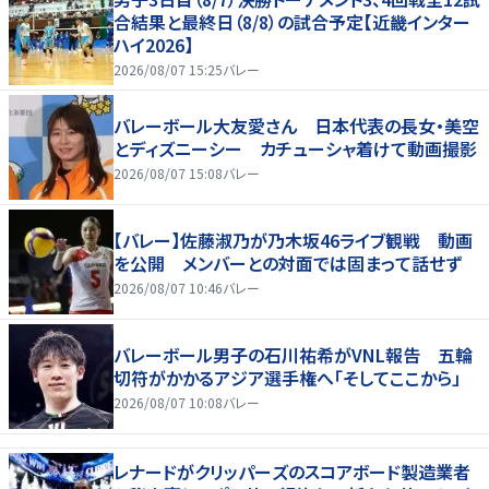
合結果と最終日（8/8）の試合予定【近畿インター
ハイ2026】
2026/08/07 15:25
バレー
バレーボール大友愛さん 日本代表の長女・美空
とディズニーシー カチューシャ着けて動画撮影
2026/08/07 15:08
バレー
【バレー】佐藤淑乃が乃木坂46ライブ観戦 動画
を公開 メンバーとの対面では固まって話せず
2026/08/07 10:46
バレー
バレーボール男子の石川祐希がVNL報告 五輪
切符がかかるアジア選手権へ「そしてここから」
2026/08/07 10:08
バレー
レナードがクリッパーズのスコアボード製造業者