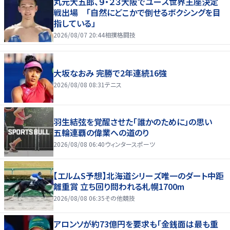
丸元大五郎、９・２３大阪でユース世界王座決定
戦出場 「自然にどこかで倒せるボクシングを目
指している」
2026/08/07 20:44
相撲格闘技
大坂なおみ 完勝で2年連続16強
2026/08/08 08:31
テニス
羽生結弦を覚醒させた「誰かのために」の思い
五輪連覇の偉業への道のり
2026/08/08 06:40
ウィンタースポーツ
【エルムS予想】北海道シリーズ唯一のダート中距
離重賞 立ち回り問われる札幌1700m
2026/08/08 06:35
その他競技
アロンソが約73億円を要求も「金銭面は最も重