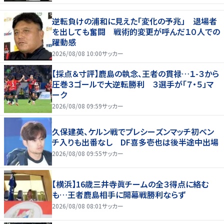
逆転負けの浦和に見えた「変化の予兆」 退場者
を出しても奮闘 戦術的変更が呼んだ１０人での
躍動感
2026/08/08 10:00
サッカー
【採点＆寸評】鹿島の執念、王者の貫禄…１-３から
圧巻３ゴールで大逆転勝利 ３選手が「７・５」マ
ーク
2026/08/08 09:59
サッカー
久保建英、ケルン戦でプレシーズンマッチ初ベン
チ入りも出番なし DF喜多壱也は後半途中出場
2026/08/08 09:55
サッカー
【横浜】16歳三井寺眞チームの全３得点に絡む
も…王者鹿島相手に開幕戦勝利ならず
2026/08/08 08:01
サッカー