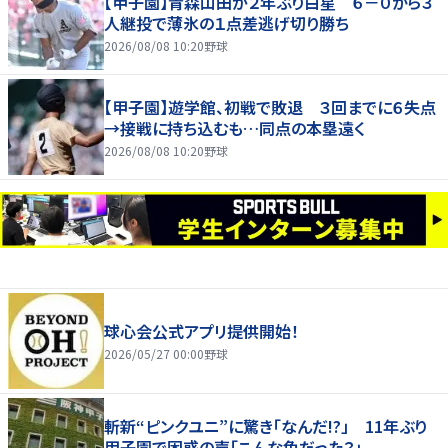
【甲子園】青森山田が２年ぶり白星 ６－０から３
人継投で薄氷の１点差逃げ切り勝ち
2026/08/08 10:20
野球
【甲子園】遊学館、初戦で敗退 ３回までに６失点
→接戦に持ち込むも…同点の本塁遠く
2026/08/08 10:20
野球
球心会公式アプリ提供開始！
2026/05/27 00:00
野球
斬新“ピンクユニ”に驚き「なんだ!?」 11年ぶり
甲子園で困惑の声「こんな色だった？」