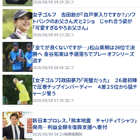
2026/08/08 09:29
ゴルフ
女子ゴルフ 吉田鈴が「白戸家入りですか？」ソフ
トバンクのお父さん犬と２ショ じゃれ合う姿が
「可愛すぎるやろお父さん」
2026/08/08 09:15
ゴルフ
「全てが良くないですが…」松山英樹は26位で決
勝へ 金谷拓実は予選落ちでプレーオフシリーズ
逃す
2026/08/08 08:56
ゴルフ
【女子ゴルフ】政田夢乃「完璧だった」 ２６歳初陣
で圧巻チップインバーディー ４差２５位から猛チ
ャージ誓う
2026/08/08 07:30
ゴルフ
新日本プロレス、「熊本地震 チャリティＴシャツ」
発売…利益全額を復興支援へ寄付
2026/08/08 08:23
相撲格闘技