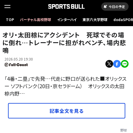
今日の予定
TOP
バーチャル高校野球
インターハイ
東京六大学野球
dodaSPO
死球を受けたオリックス・太田椋【写真：栗木一考】
（新しいタブ
オリ・太田椋にアクシデント 死球でその場
に倒れ…トレーナーに担がれベンチ、場内悲
鳴
2026.05.20 19:30
「4番・二塁」で先発…代走に野口が送られた■オリックス
ー ソフトバンク（20日・京セラドーム） オリックスの太田
椋内野…
記事全文を見る
野球