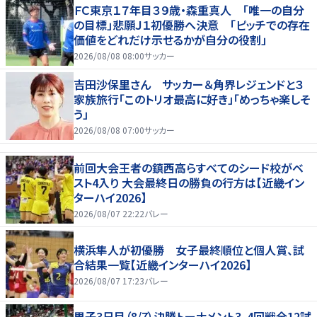
ＦＣ東京１７年目３９歳・森重真人 「唯一の自分
の目標」悲願Ｊ１初優勝へ決意 「ピッチでの存在
価値をどれだけ示せるかが自分の役割」
2026/08/08 08:00
サッカー
吉田沙保里さん サッカー＆角界レジェンドと３
家族旅行「このトリオ最高に好き」「めっちゃ楽しそ
う」
2026/08/08 07:00
サッカー
前回大会王者の鎮西高らすべてのシード校がベ
スト4入り 大会最終日の勝負の行方は【近畿イン
ターハイ2026】
2026/08/07 22:22
バレー
横浜隼人が初優勝 女子最終順位と個人賞、試
合結果一覧【近畿インターハイ2026】
2026/08/07 17:23
バレー
男子3日目（8/7）決勝トーナメント3、4回戦全12試