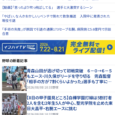
【動画】「思ったより吹っ飛ばしてる」 選手と大激突するシーン
「やばい、なんかおかしい」ベンチで倒れて救急搬送 入院中に発表された
現役引退
「手術の失敗」が原因で引退の通算173セーブ右腕、病院側と5.6億円で示談
合意
野球
の新着記事
青森山田が逃げ切って初戦突破 ６－０→６－５
もエース・川久保がリードを守り切る 兜森監督
「相手の方が７割くらいよかった」選手も丁寧に遊
学館ベンチへ一礼
2026/08/08 10:33
野球
【8日の甲子園見どころ】白樺学園打線は5割打者
2人を含む2年生5人が中心、聖光学院を止めた東
日大昌平・右腕エースに挑む
2026/08/08 10:32
野球