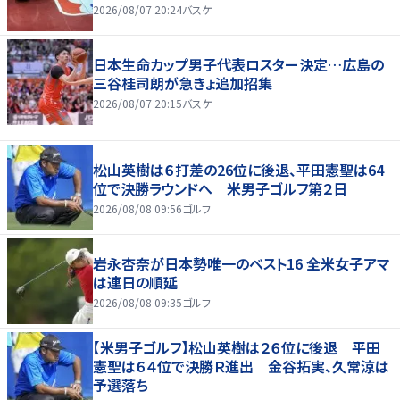
2026/08/07 20:24
バスケ
日本生命カップ男子代表ロスター決定…広島の
三谷桂司朗が急きょ追加招集
2026/08/07 20:15
バスケ
松山英樹は６打差の26位に後退、平田憲聖は64
位で決勝ラウンドへ 米男子ゴルフ第２日
2026/08/08 09:56
ゴルフ
岩永杏奈が日本勢唯一のベスト16 全米女子アマ
は連日の順延
2026/08/08 09:35
ゴルフ
【米男子ゴルフ】松山英樹は２６位に後退 平田
憲聖は６４位で決勝Ｒ進出 金谷拓実、久常涼は
予選落ち