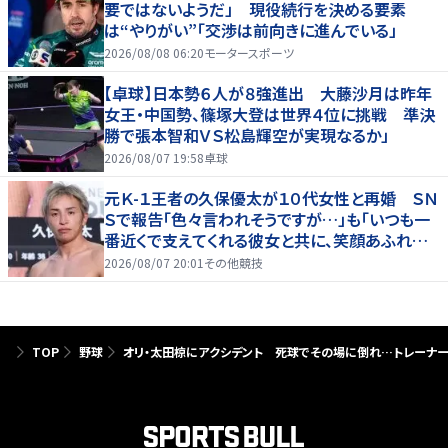
要ではないようだ」 現役続行を決める要素
は“やりがい”「交渉は前向きに進んでいる」
2026/08/08 06:20
モータースポーツ
【卓球】日本勢６人が８強進出 大藤沙月は昨年
女王・中国勢、篠塚大登は世界４位に挑戦 準決
勝で張本智和ＶＳ松島輝空が実現なるか」
2026/08/07 19:58
卓球
元Ｋ-１王者の久保優太が１０代女性と再婚 ＳＮ
Ｓで報告「色々言われそうですが…」も「いつも一
番近くで支えてくれる彼女と共に、笑顔あふれる
家庭を築いていきたい」
2026/08/07 20:01
その他競技
TOP
野球
オリ・太田椋にアクシデント 死球でその場に倒れ…トレーナ