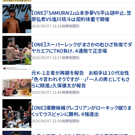
【ONE】「SAMURAI2」山本歩夢VS平山諒中止、笠
原弘希VS塩川琉斗は契約体重で開催
2026/08/07 23:18
相撲格闘技
【ONE】スーパーレックがまさかの右ひざ負傷でダ
ヤカエフにTKO負け、４連敗で正念場
2026/08/07 22:57
相撲格闘技
元Ｋ-１王者が再婚を報告 お相手は１０代女性
「色々言われそうですが…」「一人の男としてもさ
らに精進」久保優太が報告
2026/08/07 22:45
相撲格闘技
【ONE】優勝候補グレゴリアンがローキック蹴りま
くってウスビャンに勝利、４強進出
2026/08/07 22:30
相撲格闘技