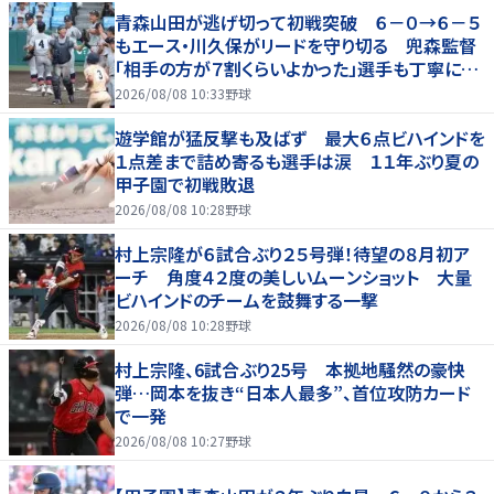
青森山田が逃げ切って初戦突破 ６－０→６－５
もエース・川久保がリードを守り切る 兜森監督
「相手の方が７割くらいよかった」選手も丁寧に遊
学館ベンチへ一礼
2026/08/08 10:33
野球
遊学館が猛反撃も及ばず 最大６点ビハインドを
１点差まで詰め寄るも選手は涙 １１年ぶり夏の
甲子園で初戦敗退
2026/08/08 10:28
野球
村上宗隆が６試合ぶり２５号弾！待望の８月初ア
ーチ 角度４２度の美しいムーンショット 大量
ビハインドのチームを鼓舞する一撃
2026/08/08 10:28
野球
村上宗隆、6試合ぶり25号 本拠地騒然の豪快
弾…岡本を抜き“日本人最多”、首位攻防カード
で一発
2026/08/08 10:27
野球