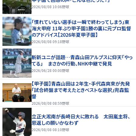
2026/08/08 10:06
野球
「慣れていない選手は一瞬で終わってしまう」東
海大甲府 11年ぶり甲子園1勝の裏に元プロ監督
のアドバイス【2026年夏甲子園】
2026/08/08 09:18
野球
斬新ユニが話題…青森山田アルプスに仰天「やっ
てる」 まさかの行動、NHK中継で発見
2026/06/28 00:00
野球
【甲子園】青森山田は２年生・手代森爽來が先発
「試合終盤まで考えたときベストな選択」兜森監
督
2026/08/08 08:59
野球
立正大淞南が長崎日大に敗れる 太田嵐主将、
恩返しの願いかなわず
2026/08/08 08:10
野球