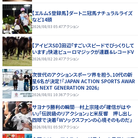
【エルムS登録馬】ダート二冠馬ナチュラルライズ
など14頭
2026/08/03 05:47
アクション
【アイビスSD】田辺「すごいスピードでびっくりして
います」快速ピューロマジックが連覇＆レコードV
2026/08/02 20:47
アクション
次世代のアクションスポーツ界を担う、10代の新
星6名が決定！『JAPAN ACTION SPORTS AWAR
DS NEXT GENERATION 2026』
2026/08/01 10:36
アクション
サヨナラ勝利の瞬間…村上宗隆の「確信がはや
い」「伝説級のリアクション」と米反響 押し出し
四球で決着「Wソックスファンの心境そのものだ」
2026/08/01 05:50
アクション