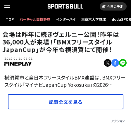
今日の予定
TOP
バーチャル高校野球
インターハイ
東京六大学野球
dodaSPO
（新しいタブ
会場は昨年に続きヴェルニー公園！昨年は
36,000人が来場！「BMXフリースタイル
JapanCup」が今年も横須賀にて開催！
2026.05.20 09:02
横須賀市と全日本フリースタイルBMX連盟は、BMXフリー
スタイル「マイナビJapanCup Yokosuka」の2026…
記事全文を見る
アクション