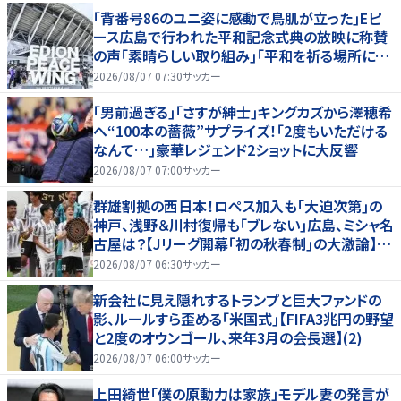
｢背番号86のユニ姿に感動で鳥肌が立った｣Eピ
ース広島で行われた平和記念式典の放映に称賛
の声｢素晴らしい取り組み｣｢平和を祈る場所に相
応しい｣
2026/08/07 07:30
サッカー
｢男前過ぎる｣｢さすが紳士｣キングカズから澤穂希
へ“100本の薔薇”サプライズ！｢2度もいただける
なんて…｣豪華レジェンド2ショットに大反響
2026/08/07 07:00
サッカー
群雄割拠の西日本！ロペス加入も｢大迫次第｣の
神戸、浅野＆川村復帰も｢ブレない｣広島、ミシャ名
古屋は？【Jリーグ開幕｢初の秋春制｣の大激論】
(2)
2026/08/07 06:30
サッカー
新会社に見え隠れするトランプと巨大ファンドの
影、ルールすら歪める｢米国式｣【FIFA3兆円の野望
と2度のオウンゴール、来年3月の会長選】(2)
2026/08/07 06:00
サッカー
上田綺世「僕の原動力は家族」モデル妻の発言が