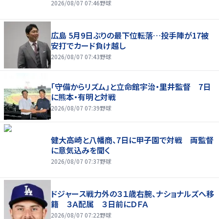
2026/08/07 07:46
野球
広島 5月9日ぶりの最下位転落…投手陣が17被
安打でカード負け越し
2026/08/07 07:43
野球
「守備からリズム」と立命館宇治・里井監督 7日
に熊本・有明と対戦
2026/08/07 07:39
野球
健大高崎と八幡商、7日に甲子園で対戦 両監督
に意気込みを聞く
2026/08/07 07:37
野球
ドジャース戦力外の３１歳右腕、ナショナルズへ移
籍 ３Ａ配属 ３日前にＤＦＡ
2026/08/07 07:22
野球