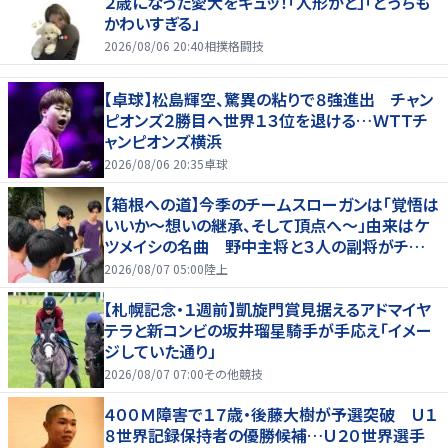
２歳になった愛犬をギュッ！「人形かと」「どっちも
かわいすぎる」
2026/08/06 20:40
相撲格闘技
【卓球】松島輝空、驚異の粘りで８強進出 チャン
ピオンズ２勝目へ世界１３位を退ける…ＷＴＴチ
ャンピオンズ横浜
2026/08/06 20:35
卓球
【箱根への道】今季のチームスローガンは「覚悟は
いいか～想いの継承、そして頂点へ～」由来はケ
ツメイシの名曲 野中主将と３人の副将がチーム
を引っ張る…夏合宿特集第１弾、国学院大
2026/08/07 05:00
陸上
【札幌記念・１週前】凱旋門賞見据えるアドマイヤ
テラと新コンビの坂井瑠星騎手が手応え「イメー
ジしていた通り」
2026/08/07 07:00
その他競技
４００Ｍ障害で１７歳・後藤大樹が予選突破 Ｕ１
８世界記録保持者の優勝候補…Ｕ２０世界選手