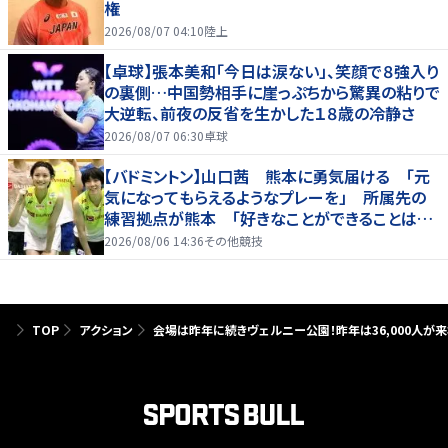
権
2026/08/07 04:10
陸上
【卓球】張本美和「今日は涙ない」、笑顔で８強入り
の裏側…中国勢相手に崖っぷちから驚異の粘りで
大逆転、前夜の反省を生かした１８歳の冷静さ
2026/08/07 06:30
卓球
【バドミントン】山口茜 熊本に勇気届ける 「元
気になってもらえるようなプレーを」 所属先の
練習拠点が熊本 「好きなことができることは当
たり前じゃない」
2026/08/06 14:36
その他競技
TOP
アクション
会場は昨年に続きヴェルニー公園！昨年は36,000人が来場