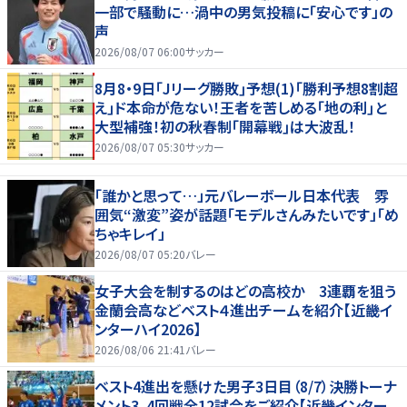
一部で騒動に…渦中の男気投稿に「安心です」の
声
2026/08/07 06:00
サッカー
8月8・9日｢Jリーグ勝敗｣予想(1)｢勝利予想8割超
え｣ド本命が危ない！王者を苦しめる｢地の利｣と
大型補強！初の秋春制｢開幕戦｣は大波乱！
2026/08/07 05:30
サッカー
「誰かと思って…」元バレーボール日本代表 雰
囲気“激変”姿が話題「モデルさんみたいです」「め
ちゃキレイ」
2026/08/07 05:20
バレー
女子大会を制するのはどの高校か 3連覇を狙う
金蘭会高などベスト４進出チームを紹介【近畿イ
ンターハイ2026】
2026/08/06 21:41
バレー
ベスト4進出を懸けた男子3日目（8/7）決勝トーナ
メント3、4回戦全12試合をご紹介【近畿インター