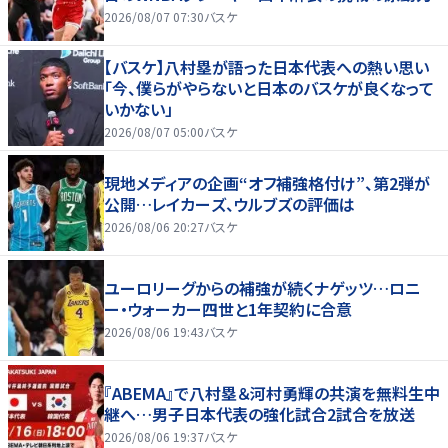
2026/08/07 07:30
バスケ
【バスケ】八村塁が語った日本代表への熱い思い
「今、僕らがやらないと日本のバスケが良くなって
いかない」
2026/08/07 05:00
バスケ
現地メディアの企画“オフ補強格付け”、第2弾が
公開…レイカーズ、ウルブズの評価は
2026/08/06 20:27
バスケ
ユーロリーグからの補強が続くナゲッツ…ロニ
ー・ウォーカー四世と1年契約に合意
2026/08/06 19:43
バスケ
『ABEMA』で八村塁＆河村勇輝の共演を無料生中
継へ…男子日本代表の強化試合2試合を放送
2026/08/06 19:37
バスケ