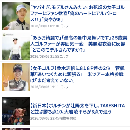
「ヤバすぎ、モデルさんみたい」お花畑の女子ゴル
ファーにファン歓喜「俺のハートにアルバトロ
ス！！」「爽やかぁ」
2026/08/07 05:30
ゴルフ
「あらお綺麗で」「最高の暑中見舞いです」２５歳美
人ゴルファーが雰囲気一変 美麗浴衣姿に反響
「どこのモデルさんですか？」
2026/08/06 21:55
ゴルフ
【女子ゴルフ】桑木志帆に８１８Ｐ差の２位 菅楓
華「追いつくために頑張る」 米ツアー本格参戦
は「まだ考えていない」
2026/08/06 19:11
ゴルフ
【新日本】ボルチンが辻陽太を下し、TAKESHITA
と並ぶ勝ち点10、大岩陵平らが8点で追う
2026/08/06 23:45
相撲格闘技