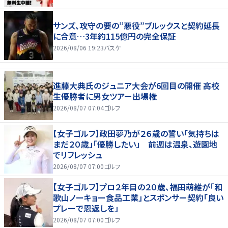
サンズ、攻守の要の”悪役”ブルックスと契約延長
に合意…3年約115億円の完全保証
2026/08/06 19:23
バスケ
進藤大典氏のジュニア大会が6回目の開催 高校
生優勝者に男女ツアー出場権
2026/08/07 07:04
ゴルフ
【女子ゴルフ】政田夢乃が２６歳の誓い「気持ちは
まだ２０歳」「優勝したい」 前週は温泉、遊園地
でリフレッシュ
2026/08/07 07:00
ゴルフ
【女子ゴルフ】プロ２年目の２０歳、福田萌維が「和
歌山ノーキョー食品工業」とスポンサー契約「良い
プレーで恩返しを」
2026/08/07 07:00
ゴルフ