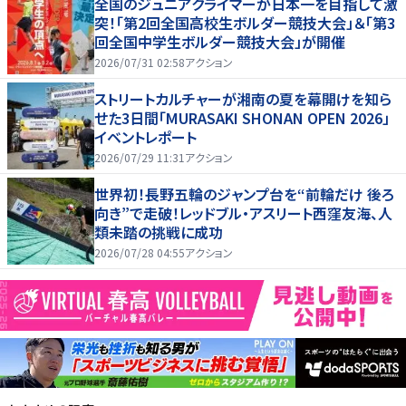
全国のジュニアクライマーが日本一を目指して激
突！「第2回全国高校生ボルダー競技大会」＆「第3
回全国中学生ボルダー競技大会」が開催
2026/07/31 02:58
アクション
ストリートカルチャーが湘南の夏を幕開けを知ら
せた3日間「MURASAKI SHONAN OPEN 2026」
イベントレポート
2026/07/29 11:31
アクション
世界初！長野五輪のジャンプ台を“前輪だけ 後ろ
向き”で走破！レッドブル・アスリート西窪友海、人
類未踏の挑戦に成功
2026/07/28 04:55
アクション