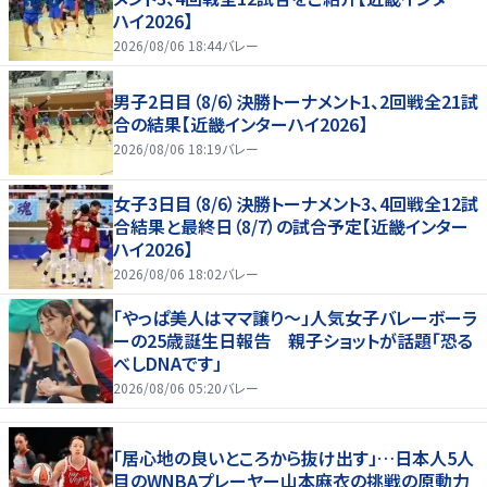
ハイ2026】
2026/08/06 18:44
バレー
男子2日目（8/6）決勝トーナメント1、2回戦全21試
合の結果【近畿インターハイ2026】
2026/08/06 18:19
バレー
女子3日目（8/6）決勝トーナメント3、4回戦全12試
合結果と最終日（8/7）の試合予定【近畿インター
ハイ2026】
2026/08/06 18:02
バレー
「やっぱ美人はママ譲り～」人気女子バレーボーラ
ーの25歳誕生日報告 親子ショットが話題「恐る
べしDNAです」
2026/08/06 05:20
バレー
「居心地の良いところから抜け出す」…日本人5人
目のWNBAプレーヤー山本麻衣の挑戦の原動力