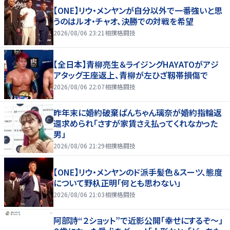
【ONE】リウ・メンヤンが自分以外で一番強いと思
うのはルオ・チャオ、決勝での対戦を希望
2026/08/06 23:21
相撲格闘技
【全日本】青柳亮生＆ライジングHAYATOがアジ
アタッグ王座返上、青柳が左ひざ靱帯損傷で
2026/08/06 22:07
相撲格闘技
昨年末に婚約破棄ぱんちゃん璃奈が婚約指輪返
還求められ「さすが家賃さえ払ってくれなかった
男」
2026/08/06 21:29
相撲格闘技
【ONE】リウ・メンヤンのド派手髪色＆スーツ、態度
について野杁正明「何とも思わない」
2026/08/06 21:03
相撲格闘技
阿部詩“２ショット”で近影公開「幸せにするぞ〜」