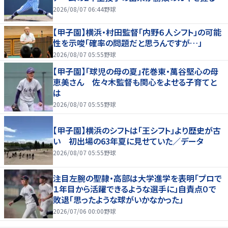
2026/08/07 06:44
野球
【甲子園】横浜・村田監督「内野６人シフト」の可能
性を示唆「確率の問題だと思うんですが…」
2026/08/07 05:55
野球
【甲子園】「球児の母の夏」花巻東・萬谷堅心の母
恵美さん 佐々木監督も関心をよせる子育てと
は
2026/08/07 05:55
野球
【甲子園】横浜のシフトは「王シフト」より歴史が古
い 初出場の63年夏に見せていた／データ
2026/08/07 05:55
野球
注目左腕の聖隷・高部は大学進学を表明「プロで
１年目から活躍できるような選手に」自責点０で
敗退「思ったような球がいかなかった」
2026/07/06 00:00
野球