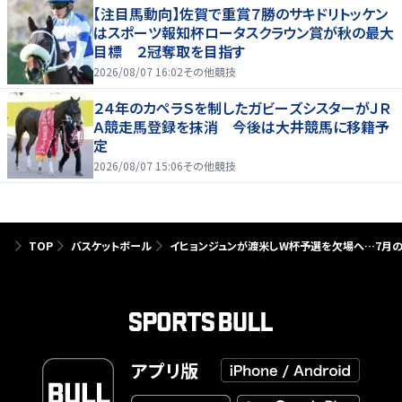
【注目馬動向】佐賀で重賞７勝のサキドリトッケン
はスポーツ報知杯ロータスクラウン賞が秋の最大
目標 ２冠奪取を目指す
2026/08/07 16:02
その他競技
２４年のカペラＳを制したガビーズシスターがＪＲ
Ａ競走馬登録を抹消 今後は大井競馬に移籍予
定
2026/08/07 15:06
その他競技
TOP
バスケットボール
イヒョンジュンが渡米しW杯予選を欠場へ…7月の
アプリ版