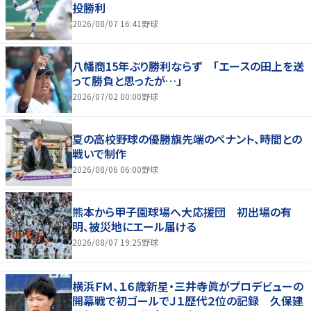
投勝利
2026/08/07 16:41
野球
八幡商15年ぶり勝利ならず 「エースの田上を送
って勝負と思ったが…」
2026/07/02 00:00
野球
夏の高校野球の優勝旗先端のペナント、時間との
戦いで制作
2026/08/06 06:00
野球
熊本から甲子園球場へ大応援団 初出場の有
明、被災地にエール届ける
2026/08/07 19:25
野球
横浜ＦＭ、１６歳新星・三井寺眞がプロデビューの
開幕戦で初ゴールでＪ１歴代２位の記録 久保建