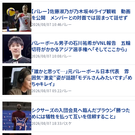
【バレー】佐藤淑乃が乃木坂46ライブ観戦 動画
を公開 メンバーとの対面では固まって話せず
2026/08/07 10:46
バレー
バレーボール男子の石川祐希がVNL報告 五輪
切符がかかるアジア選手権へ「そしてここから」
2026/08/07 10:08
バレー
「誰かと思って…」元バレーボール日本代表 雰
囲気“激変”姿が話題「モデルさんみたいです」「め
ちゃキレイ」
2026/08/07 05:22
バレー
シクサーズの入団会見へ臨んだブラウン「勝つた
めには犠牲を払って互いを信頼すること」
2026/08/07 18:33
バスケ