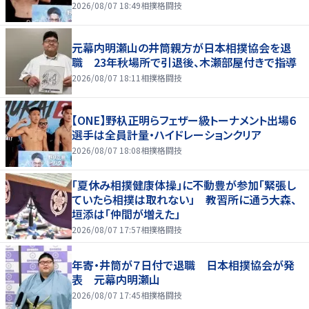
2026/08/07 18:49
相撲格闘技
元幕内明瀬山の井筒親方が日本相撲協会を退
職 23年秋場所で引退後、木瀬部屋付きで指導
2026/08/07 18:11
相撲格闘技
【ONE】野杁正明らフェザー級トーナメント出場６
選手は全員計量・ハイドレーションクリア
2026/08/07 18:08
相撲格闘技
「夏休み相撲健康体操」に不動豊が参加「緊張し
ていたら相撲は取れない」 教習所に通う大森、
垣添は「仲間が増えた」
2026/08/07 17:57
相撲格闘技
年寄・井筒が７日付で退職 日本相撲協会が発
表 元幕内明瀬山
2026/08/07 17:45
相撲格闘技