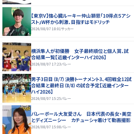
【東京V】強心臓ルーキー仲山獅恩「10得点５アシ
スト」W杯から刺激、目指すはモドリッチ
2026/08/07 18:01
サッカー
横浜隼人が初優勝 女子最終順位と個人賞、試
合結果一覧【近畿インターハイ2026】
2026/08/07 17:23
バレー
男子3日目（8/7）決勝トーナメント3、4回戦全12試
合結果と最終日（8/8）の試合予定【近畿インター
ハイ2026】
2026/08/07 15:25
バレー
バレーボール大友愛さん 日本代表の長女・美空
とディズニーシー カチューシャ着けて動画撮影
2026/08/07 15:08
バレー