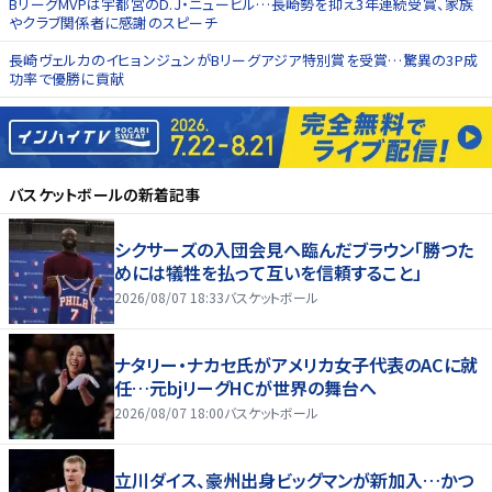
BリーグMVPは宇都宮のD.J・ニュービル…長崎勢を抑え3年連続受賞、家族
やクラブ関係者に感謝のスピーチ
長崎ヴェルカのイヒョンジュンがBリーグアジア特別賞を受賞…驚異の3P成
功率で優勝に貢献
バスケットボール
の新着記事
シクサーズの入団会見へ臨んだブラウン「勝つた
めには犠牲を払って互いを信頼すること」
2026/08/07 18:33
バスケットボール
ナタリー・ナカセ氏がアメリカ女子代表のACに就
任…元bjリーグHCが世界の舞台へ
2026/08/07 18:00
バスケットボール
立川ダイス、豪州出身ビッグマンが新加入…かつ