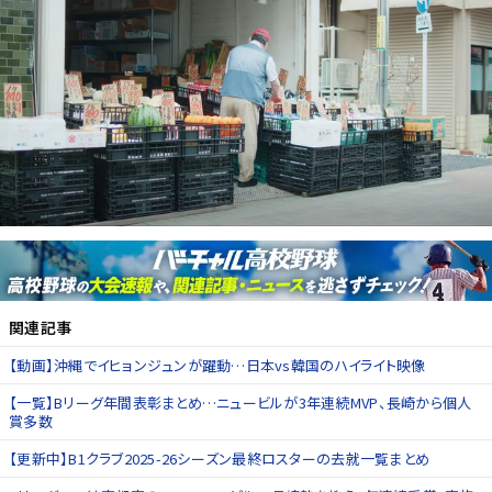
関連記事
【動画】沖縄でイヒョンジュンが躍動…日本vs韓国のハイライト映像
【一覧】Bリーグ年間表彰まとめ…ニュービルが3年連続MVP、長崎から個人
賞多数
【更新中】B1クラブ2025-26シーズン最終ロスターの去就一覧まとめ