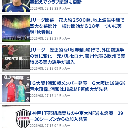
英超えでクラブ記録も更新
2026/08/07 19:33
サッカー
Ｊリーグ開幕…花火約２５００発、地上波生中継で
盛大な幕開け 検討開始から１８年…ついに実
現「秋春制」
2026/08/07 19:27
サッカー
Ｊリーグ 歴史的な「秋春制」移行で、外国籍選手
の質に変化…元バルセロナ、豪州代表ら欧州で実
績ある実力選手が加入
2026/08/07 19:09
サッカー
【Ｇ大阪】浦和戦メンバー発表 Ｇ大阪は18歳GK
荒木琉偉、浦和は19歳MF笹修大が先発
2026/08/07 18:14
サッカー
【神戸】下部組織育ちの中京大MF岩本悠庵 29
－30シーズンからの加入発表
2026/08/07 18:04
サッカー