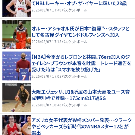
てNBLルーキー・オブ・ザ・イヤーに輝いた28歳
2026/08/07 17:49
バスケットボール
オルー・アシャオル氏が日本“復帰”…スタッフと
して名古屋ダイヤモンドドルフィンズへ加入
2026/08/07 17:13
バスケットボール
【NBA】今季からレブロンと共闘、76ers加入のジ
ェイレン・ブラウンが本音を吐露 トレード通告を
受けた時は「スマホを放り投げた」
2026/08/07 17:03
バスケットボール
大阪エヴェッサ、U18所属の山本大扇をユース育
成特別枠で登録…175cmの17歳SG
2026/08/07 16:46
バスケットボール
アメリカ女子代表がW杯メンバー発表…クラーク
やビベッカーズら新時代のWNBAスター12名が
選出