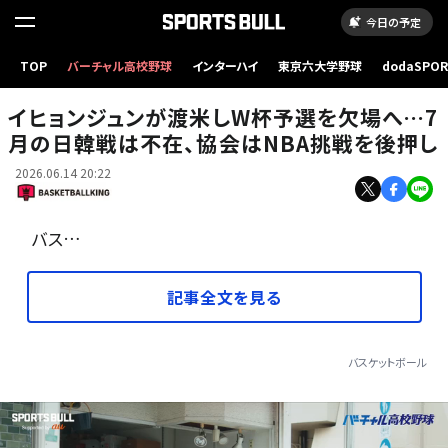
今日の予定
TOP
バーチャル高校野球
インターハイ
東京六大学野球
dodaSPO
今年3月に行われた日本戦では28得点を挙げたイヒョンジュン［写真］＝fiba.basketball
（新しいタブ
イヒョンジュンが渡米しW杯予選を欠場へ…7
月の日韓戦は不在、協会はNBA挑戦を後押し
2026.06.14 20:22
バス…
記事全文を見る
バスケットボール