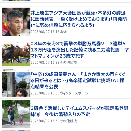
井上康生アジア大会団長が競泳・本多灯の辞退
に談話発表 「重く受け止めております」「再発防
止に努め信頼に応えられるよう」
2026/08/07 16:16
水泳
０８年の東海Ｓで衝撃の単勝万馬券Ｖ ３連単５
１３万円超を演出した記憶に残る二刀流牝馬 ヤ
マトマリオンが２３歳で死す
2026/08/07 16:39
その他競技
「中卒」の成田童夢さん 「まさか東大の門をくぐ
る日が来るとは…」高卒認定試験に挑戦！ＡＩ採
点結果を公表
2026/08/07 15:55
ウィンタースポーツ
３厩舎で活躍したテイエムスパーダが競走馬登録
抹消 今後は繁殖入りの予定
2026/08/07 15:59
その他競技