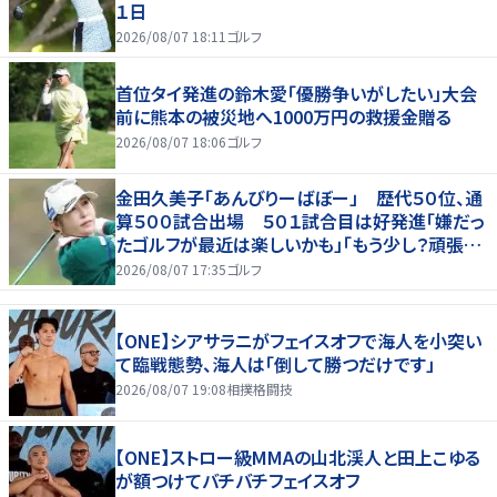
１日
2026/08/07 18:11
ゴルフ
首位タイ発進の鈴木愛「優勝争いがしたい」大会
前に熊本の被災地へ1000万円の救援金贈る
2026/08/07 18:06
ゴルフ
金田久美子「あんびりーばぼー」 歴代５０位、通
算５００試合出場 ５０１試合目は好発進「嫌だっ
たゴルフが最近は楽しいかも」「もう少し？頑張り
たいな」
2026/08/07 17:35
ゴルフ
【ONE】シアサラニがフェイスオフで海人を小突い
て臨戦態勢、海人は「倒して勝つだけです」
2026/08/07 19:08
相撲格闘技
【ONE】ストロー級MMAの山北渓人と田上こゆる
が額つけてバチバチフェイスオフ