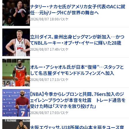
ナタリー・ナカセ氏がアメリカ女子代表のACに就
任…元bjリーグHCが世界の舞台へ
2026/08/07 18:00
バスケ
立川ダイス、豪州出身ビッグマンが新加入…かつ
てNBLルーキー・オブ・ザ・イヤーに輝いた28歳
2026/08/07 17:49
バスケ
オルー・アシャオル氏が日本“復帰”…スタッフと
して名古屋ダイヤモンドドルフィンズへ加入
2026/08/07 17:13
バスケ
【NBA】今季からレブロンと共闘、76ers加入のジ
ェイレン・ブラウンが本音を吐露 トレード通告を
受けた時は「スマホを放り投げた」
2026/08/07 17:03
バスケ
大阪エヴェッサ、U18所属の山本大扇をユース育