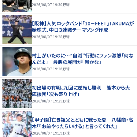
2026/08/07 19:30
野球
【阪神】人気ロックバンド「10－FEET」TAKUMAが
始球式、中日３連戦テーマソング作成
2026/08/07 19:28
野球
村上がいたのに…“自滅”行動にファン激怒「何な
んだよ」 最悪の展開が「愚かな」
2026/08/07 19:26
野球
初出場の有明、九回に逆転し勝利 熊本から大
応援団「次も盛り上げ」
2026/08/07 19:25
野球
【甲子園】亡き祖父とともに戦った夏 八幡商・高
木「『お前やったらいける』と言ってくれた」
2026/08/07 19:19
野球