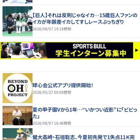
【巨人】それは反則じゃなイカ…15歳巨人ファンの
イカが年齢差イカしてすしレースぶっちぎり
2026/08/07 19:18
野球
球心会公式アプリ提供開始！
2026/05/27 00:00
野球
夏の甲子園Vから1年…“いかつい近影”に「ビビっ
た」
2026/08/07 16:46
野球
健大高崎・石垣聡志、今夏初先発で1失点11Ｋ完