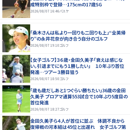
成特別枠で登録…175cmの17歳SG
2026/08/07 16:46
バスケ
「桑木さんは私より一回りも二回りも上」“全英帰
り”の永井花奈が向き合う自分のゴルフ
2026/08/07 19:10
ゴルフ
【女子ゴルフ】３６歳・金田久美子「衰えは感じな
い。引退までにもう１勝したい」 １０年ぶり首位
発進…ツアー３勝目狙う
2026/08/07 18:50
ゴルフ
「歳も歳だしあと1つぐらい勝ちたい」36歳の金田
久美子 プロアマ通算553試合で10年ぶり5度目の
首位発進
2026/08/07 18:27
ゴルフ
金田久美子ら４人が首位に並ぶ 体調不良から
復帰戦の河本結は45位と出遅れ 女子ゴルフ第