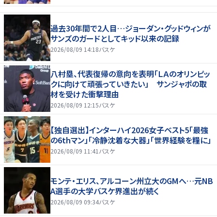
過去30年間で2人目…ジョーダン・グッドウィンが
サンズのガードとしてキッド以来の記録
2026/08/09 14:18
バスケ
八村塁、代表復帰の意向を表明「ＬＡのオリンピッ
クに向けて頑張っていきたい」 サンジャポの取
材を受けた衝撃理由
2026/08/09 12:15
バスケ
【独自選出】インターハイ2026女子ベスト5「最強
の6thマン」「冷静沈着な大器」「世界経験を糧に」
2026/08/09 11:41
バスケ
モンテ・エリス、アルコーン州立大のGMへ…元NB
A選手の大学バスケ界進出が続く
2026/08/09 09:34
バスケ