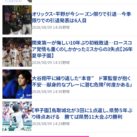
オリックス・平野が今シーズン限りで引退…今季
限りでの引退発表は6人目
2026/08/09 14:36
野球
関東第一が悔しい10年ぶり初戦敗退…ロースコ
ア覚悟も重くのしかかったミスからの3失点【26年
夏甲子園】
2026/08/09 14:33
野球
大谷翔平に繰り返した“本音” ド軍監督が抱く
不安…献身的なプレーに潜む危険「何度かある」
2026/08/09 14:30
野球
【甲子園】鳥取城北が３回に１点返し、県勢５年ぶ
り得点あげる 勝てば県勢11大会ぶり勝利
2026/08/09 14:24
野球