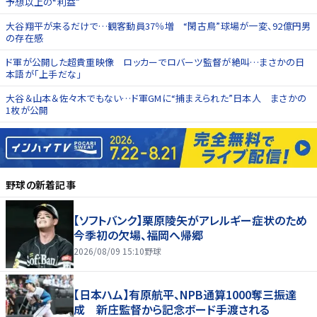
予想以上の“利益”
大谷翔平が来るだけで…観客動員37％増 “閑古鳥”球場が一変、92億円男
の存在感
ド軍が公開した超貴重映像 ロッカーでロバーツ監督が絶叫…まさかの日
本語が「上手だな」
大谷＆山本＆佐々木でもない…ド軍GMに“捕まえられた”日本人 まさかの
1枚が公開
野球
の新着記事
【ソフトバンク】栗原陵矢がアレルギー症状のため
今季初の欠場、福岡へ帰郷
2026/08/09 15:10
野球
【日本ハム】有原航平、NPB通算1000奪三振達
成 新庄監督から記念ボード手渡される