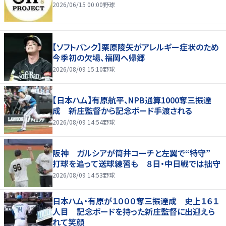
2026/06/15 00:00
野球
【ソフトバンク】栗原陵矢がアレルギー症状のため
今季初の欠場、福岡へ帰郷
2026/08/09 15:10
野球
【日本ハム】有原航平、NPB通算1000奪三振達
成 新庄監督から記念ボード手渡される
2026/08/09 14:54
野球
阪神 ガルシアが筒井コーチと左翼で“特守”
打球を追って送球練習も ８日・中日戦では拙守
2026/08/09 14:53
野球
日本ハム・有原が１０００奪三振達成 史上１６１
人目 記念ボードを持った新庄監督に出迎えら
れて笑顔