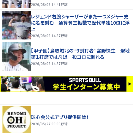
2026/08/09 14:41
野球
レジェンド右腕シャーザーがまた一つメジャー史
に名を刻む 通算奪三振数で歴代単独10位に浮
上
2026/08/09 14:37
野球
【甲子園】鳥取城北の“９割打者”宮野快生 聖地
第１打席では凡退 投ゴロに倒れる
2026/08/09 14:37
野球
球心会公式アプリ提供開始！
2026/05/27 00:00
野球