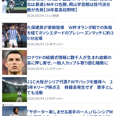
北は最速146キロ右腕、岡山学芸館は技巧派左
腕が先発【26年夏高校野球】
2026/08/09 13:13
野球
久保建英が実戦復帰 Ｗ杯オランダ戦での負傷
を経てＲソシエダードのプレシーズンマッチに約３
０分出場
2026/08/09 13:40
サッカー
ロナウドの結婚式情報に数千人が生まれ故郷の
島に押し寄せ、一般人カップル取り囲む騒動に
2026/08/09 13:25
サッカー
Ｊ１Ｃ大阪がシリア代表ＦＷサバックを獲得へ 2
5年Ｋリーグ得点王 移籍金発生せず 歌手とし
ても活動
2026/08/09 13:00
サッカー
「サポーター楽しませる選手の一人」バレンシアM