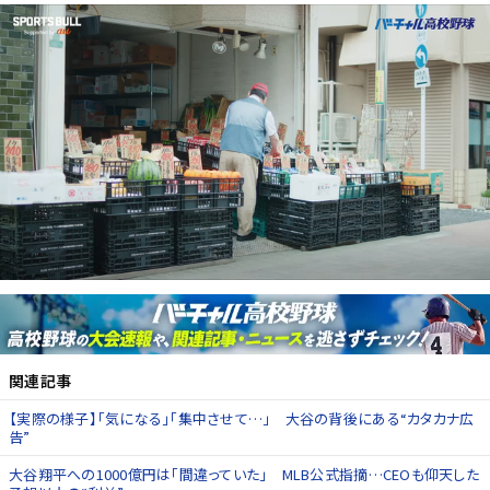
関連記事
【実際の様子】「気になる」「集中させて…」 大谷の背後にある“カタカナ広
告”
大谷翔平への1000億円は「間違っていた」 MLB公式指摘…CEOも仰天した