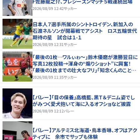
F佐藤龍之介、プレシーズンマッチ５戦連続出場
2026/08/09 12:42
サッカー
日本人７選手所属のシントトロイデン、新加入の
石渡ネルソンが開幕戦でアシスト ロス五輪世代
期待の星 試合は１-１
2026/08/09 12:31
サッカー
｢最後の1枚…ワルぃゎ〜｣鈴木優磨が激勝翌日に
写真12枚投稿→渾身の“煽りショット”に興奮！
｢最後の1枚までの壮大なフリ｣｢知念くんのことど
んだけ好きなんよｗ｣
2026/08/09 11:35
サッカー
【バレー】「目の保養」高橋藍、黒Ｔ＆デニム姿でし
がみつく愛犬抱いて海に入るオフショなど披露
2026/08/09 12:12
バレー
【バレー】アルテミス北海道・鳥本香琳、オフはアク
ティブに 余市でサップも体験