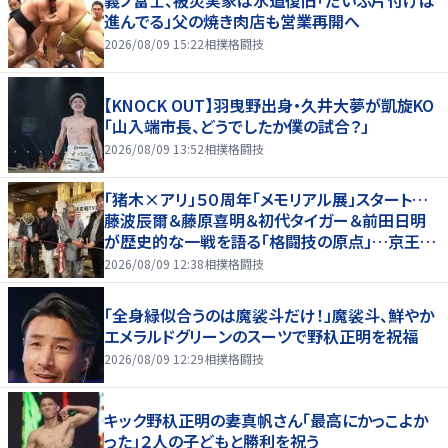
進んでる」父の焼き肉店も営業再開へ
2026/08/09 15:22
相撲格闘技
【KNOCK OUT】羽曳野出身・久井大夢が凱旋KO
「山入端市長、どうでしたか僕の試合？」
2026/08/09 13:52
相撲格闘技
「猪木×アリ」５０周年「メモリアル展」スタート…
藤波辰爾＆藤原喜明＆初代タイガー＆前田日明
が歴史的な一戦を語る「格闘技の原点」…京王プ
ラザホテルで３１日まで
2026/08/09 12:38
相撲格闘技
「全身緑似合うのは魔裟斗だけ！」魔裟斗、鮮やか
エメラルドグリーンのスーツで野杁正明を祝福
2026/08/09 12:29
相撲格闘技
キック野杁正明の妻真帆さん「最高にかっこよか
った」２人の子どもと勝利を祝う