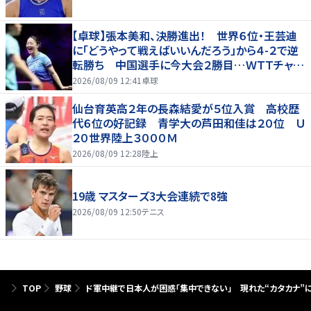
【卓球】張本美和、決勝進出！ 世界６位・王芸迪
に「どうやって戦えばいいんだろう」から４-２で逆
転勝ち 中国選手に今大会２勝目…ＷＴＴチャン
ピオンズ横浜
2026/08/09 12:41
卓球
仙台育英高２年の長森結愛が５位入賞 高校歴
代６位の好記録 青学大の芦田和佳は２０位 Ｕ
２０世界陸上３０００Ｍ
2026/08/09 12:28
陸上
19歳 マスターズ3大会連続で8強
2026/08/09 12:50
テニス
TOP
野球
ド軍中継で日本人が困惑「集中できない」 現れた“カタカナ”