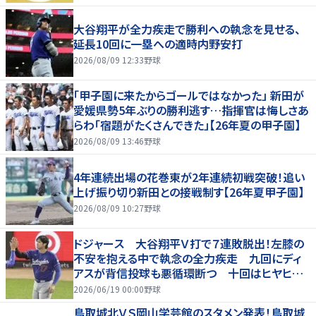
大谷翔平が全力疾走で勝利への執念を見せる、
延長10回に一塁への適時内野安打
2026/08/09 12:33
野球
「甲子園に来たからゴールではなかった」 新田が
愛媛県勢5年ぶりの勝利逃す…指揮官は悔しさあ
らわ「宿題がたくさんできた」【26年夏の甲子園】
2026/08/09 13:46
野球
4年連続出場の花巻東が2年連続初戦突破！追い
上げ振り切り新田との接戦制す【26年夏甲子園】
2026/08/09 10:27
野球
ドジャース 大谷翔平Ｖ打で７連敗脱出！左膝の
不安を抱える中で執念の全力疾走 九回にディ
アスが背信投球も悪循環断つ 十回はヒヤヒヤ
もリード守る
2026/06/19 00:00
野球
鳥取城北ＶＳ岡山学芸館のスタメン発表！鳥取城