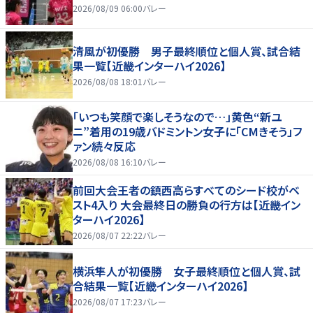
2026/08/09 06:00
バレー
清風が初優勝 男子最終順位と個人賞、試合結
果一覧【近畿インターハイ2026】
2026/08/08 18:01
バレー
「いつも笑顔で楽しそうなので…」黄色“新ユ
ニ”着用の19歳バドミントン女子に「CMきそう」フ
ァン続々反応
2026/08/08 16:10
バレー
前回大会王者の鎮西高らすべてのシード校がベ
スト4入り 大会最終日の勝負の行方は【近畿イン
ターハイ2026】
2026/08/07 22:22
バレー
横浜隼人が初優勝 女子最終順位と個人賞、試
合結果一覧【近畿インターハイ2026】
2026/08/07 17:23
バレー