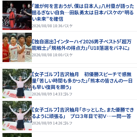
「誰が何を言おうが、僕は日本人」八村塁が語った
揺るぎない自負…田臥勇太は日本バスケの“明る
い未来”を確信
2026/08/08 18:36
バスケ
【独自選出】インターハイ2026男子ベスト5「超万
能戦士」「規格外の得点力」「U18落選をバネに」
2026/08/08 18:00
バスケ
【女子ゴルフ】吉沢柚月 初優勝スピーチで感無
量「苦しい時間も多かった」「熊本の皆さんの一日
も早い復興を願う」
2026/08/09 14:33
ゴルフ
【女子ゴルフ】吉沢柚月「ホッとした。また優勝でき
るように頑張る」 プロ３年目で初Ｖ…一問一答
2026/08/09 14:26
ゴルフ