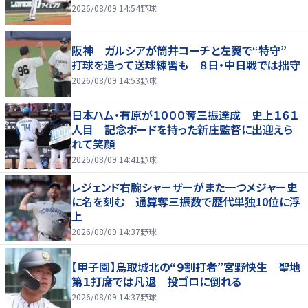
2026/08/09 14:54
野球
阪神 ガルシアが筒井コーチと左翼で“特守”
打球を追って送球練習も ８日・中日戦では拙守
2026/08/09 14:53
野球
日本ハム・有原が１０００奪三振達成 史上１６１
人目 記念ボードを持った新庄監督に出迎えら
れて笑顔
2026/08/09 14:41
野球
レジェンド右腕シャーザーがまた一つメジャー史
に名を刻む 通算奪三振数で歴代単独10位に浮
上
2026/08/09 14:37
野球
【甲子園】鳥取城北の“９割打者”宮野快生 聖地
第１打席では凡退 投ゴロに倒れる
2026/08/09 14:37
野球