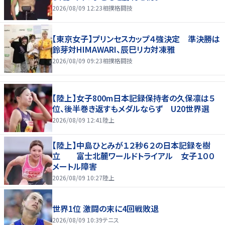
2026/08/09 12:23
相撲格闘技
【東京女子】プリンセスカップ４強決定 準決勝は
鈴芽対HIMAWARI、辰巳リカ対凍雅
2026/08/09 09:23
相撲格闘技
【陸上】女子800m日本記録保持者の久保凛は５
位、後半巻き返すもメダルならず U20世界選
2026/08/09 12:41
陸上
【陸上】中島ひとみが１２秒６２の日本記録を樹
立 富士北麓ワールドトライアル 女子１００
メートル障害
2026/08/09 10:27
陸上
世界1位 激闘の末に4回戦敗退
2026/08/09 10:39
テニス