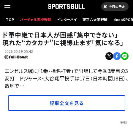
今日の予定
TOP
バーチャル高校野球
インターハイ
東京六大学野球
dodaSPO
エンゼルス戦に出場したドジャース・大谷翔平【写真：黒澤崇】
（新しいタブ
ド軍中継で日本人が困惑「集中できない」
現れた“カタカナ”に視線止まず「気になる」
2026.05.19 05:42
エンゼルス戦に「1番・指名打者」で出場して今季3度目の3
安打 ドジャース・大谷翔平投手は17日（日本時間18日）、
敵地で…
記事全文を見る
野球