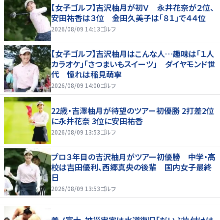
【女子ゴルフ】吉沢柚月が初Ｖ 永井花奈が２位、
安田祐香は３位 金田久美子は「８１」で４４位
2026/08/09 14:13
ゴルフ
【女子ゴルフ】吉沢柚月はこんな人…趣味は「１人
カラオケ」「さつまいもスイーツ」 ダイヤモンド世
代 憧れは稲見萌寧
2026/08/09 14:00
ゴルフ
22歳・吉澤柚月が待望のツアー初優勝 2打差2位
に永井花奈 3位に安田祐香
2026/08/09 13:53
ゴルフ
プロ３年目の吉沢柚月がツアー初優勝 中学・高
校は吉田優利、西郷真央の後輩 国内女子最終
日
2026/08/09 13:53
ゴルフ
義ノ富士、被災実家は水道復旧「だいぶ片付けは