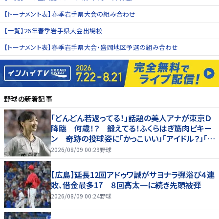
【トーナメント表】春季岩手県大会の組み合わせ
【一覧】26年春季岩手県大会出場校
【トーナメント表】春季岩手県大会・盛岡地区予選の組み合わせ
野球
の新着記事
「どんどん若返ってる！」話題の美人アナが東京Ｄ
降臨 何歳！？ 鍛えてる！ふくらはぎ筋肉ピキー
ン 奇跡の投球姿に「かっこいい」「アイドル？」「女
神」
2026/08/09 00:29
野球
【広島】延長12回アドゥワ誠がサヨナラ弾浴び４連
敗、借金最多17 ８回高太一に続き先頭被弾
2026/08/09 00:24
野球