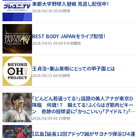
東都大学野球入替戦 見逃し配信中！
2026/06/30 00:00
野球
BEST BODY JAPANをライブ配信！
2026/04/01 00:00
その他競技
王貞治・栗山英樹にとっての甲子園とは
2026/06/15 00:00
野球
「どんどん若返ってる！」話題の美人アナが東京Ｄ
降臨 何歳！？ 鍛えてる！ふくらはぎ筋肉ピキー
ン 奇跡の投球姿に「かっこいい」「アイドル？」「女
神」
2026/08/09 00:29
野球
【広島】延長12回アドゥワ誠がサヨナラ弾浴び４連