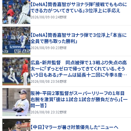
【DeNA】筒香嘉智がサヨナラ弾「接戦でもものに
できる力がついてきている」３位浮上に手応え
2026/08/09 00:24
野球
【DeNA】筒香嘉智サヨナラ弾で３位浮上「本当に
全員で勝ち取った勝利」
2026/08/09 00:23
野球
広島・新井監督 同点被弾で１３戦ぶり失点の高
太一に「ずっとゼロで帰ってきてくれている。そう
いう日もある」チームは延長十二回に今季８度目
サヨナラ負け
2026/08/08 23:56
野球
阪神・平田２軍監督がスーパーリリーフの１年目
右腕を激賞「彼は１試合１試合が勝負だから」【一
問一答】
2026/08/08 23:32
野球
【中日】マラーが暑さ対策優先した“ニューヘ