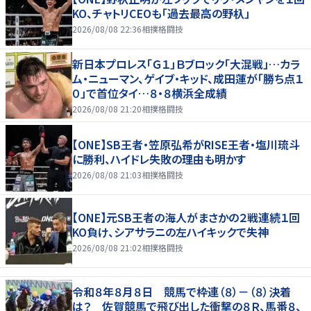
KO、チャトリCEOも「過去最高の野杁」
2026/08/08 22:36
相撲格闘技
新日本プロレス「Ｇ１」Ｂブロック「大混戦」…カラ
ム・ニューマン、ゲイブ・キッド、成田蓮が「勝ち点１
０」で首位タイ…８・８横浜全成績
2026/08/08 21:20
相撲格闘技
【ONE】SB王者・笠原弘希がRISE王者・塩川琉斗
に勝利、ハイドレ失敗の理由も明かす
2026/08/08 21:03
相撲格闘技
【ONE】元SB王者の海人がまさかの２戦連続１回
KO負け、シアサラニの左ハイキックで失神
2026/08/08 21:02
相撲格闘技
令和８年８月８日 競馬で枠連（８）－（８）決着
は？ 佐賀競馬で飛び出した衝撃の８Ｒ、馬番８、