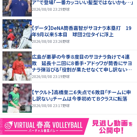
ア”で登場「一番カッコいい髪型ではないかも…」
2026/08/08 23:29
野球
【データ】DeNA筒香嘉智がサヨナラ本塁打 19
年9月以来５本目 球団２位タイに浮上
2026/08/08 23:26
野球
広島が悪夢の今季８度目のサヨナラ負けで４連
敗 延長十二回に８番手・アドゥワが筒香にサヨ
ナラ弾浴びる「役割が果たせなくて申し訳ないで
す」
2026/08/08 23:19
野球
【ヤクルト】高橋奎二６失点で６敗目「チームに申
し訳ない」チームは今季初めてＢクラスに転落
2026/08/08 23:17
野球