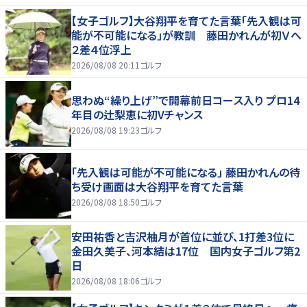
【女子ゴルフ】大谷翔平を育てた言葉「先入観は可
能が不可能になる」が教訓 藤田かれんが初Ｖへ
２差４位浮上
2026/08/08 20:11
ゴルフ
思わぬ“繰り上げ”で開幕前日コース入り プロ14
年目の辻梨恵に初Vチャンス
2026/08/08 19:23
ゴルフ
「先入観は可能が不可能になる」 藤田かれんの待
ち受け画面は大谷翔平を育てた言葉
2026/08/08 18:50
ゴルフ
安田祐香と吉沢柚月が首位に並び、1打差3位に
金田久美子、河本結は17位 国内女子ゴルフ第2
日
2026/08/08 18:06
ゴルフ