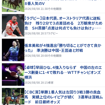
８番人気のＶ
2026/08/08 21:38
その他競技
【ラグビー】日本代表、オーストラリア代表に逆転
負け 残り２分で３点差詰める ２万観衆がため
息 ＳＨ斎藤「点差は何点でも負けは負け」…前
半にＳＯ伊藤龍が先制トライ、３２ー３５で惜敗
2026/08/08 20:57
ラグビー
張本美和が４強進出「勝ち切ることができて良か
った」 準決勝は中国・王芸迪と対戦
2026/08/08 20:08
その他競技
【卓球】早田ひな、４強入りならず 中国の左のエ
ース蒯曼に１-４で敗れる…ＷＴＴチャンピオンズ
横浜
2026/08/08 20:15
卓球
【ＣＢＣ賞】単勝１番人気は左回り３戦３勝の良血
馬 実績上位のレイピアが続く ３連単は混戦ム
ード 前日最終オッズ