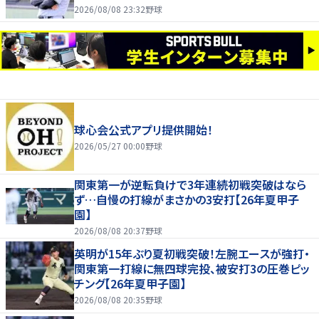
2026/08/08 23:32
野球
球心会公式アプリ提供開始！
2026/05/27 00:00
野球
関東第一が逆転負けで3年連続初戦突破はなら
ず…自慢の打線がまさかの3安打【26年夏甲子
園】
2026/08/08 20:37
野球
英明が15年ぶり夏初戦突破！左腕エースが強打・
関東第一打線に無四球完投、被安打3の圧巻ピッ
チング【26年夏甲子園】
2026/08/08 20:35
野球