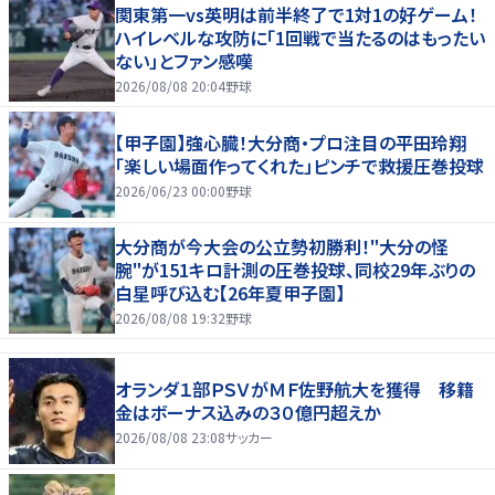
関東第一vs英明は前半終了で1対1の好ゲーム！
ハイレベルな攻防に「1回戦で当たるのはもったい
ない」とファン感嘆
2026/08/08 20:04
野球
【甲子園】強心臓！大分商・プロ注目の平田玲翔
「楽しい場面作ってくれた」ピンチで救援圧巻投球
2026/06/23 00:00
野球
大分商が今大会の公立勢初勝利！"大分の怪
腕"が151キロ計測の圧巻投球、同校29年ぶりの
白星呼び込む【26年夏甲子園】
2026/08/08 19:32
野球
オランダ１部ＰＳＶがＭＦ佐野航大を獲得 移籍
金はボーナス込みの３０億円超えか
2026/08/08 23:08
サッカー