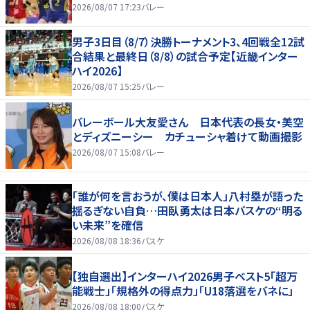
2026/08/07 17:23
バレー
男子3日目（8/7）決勝トーナメント3、4回戦全12試
合結果と最終日（8/8）の試合予定【近畿インター
ハイ2026】
2026/08/07 15:25
バレー
バレーボール大友愛さん 日本代表の長女・美空
とディズニーシー カチューシャ着けて動画撮影
2026/08/07 15:08
バレー
「誰が何を言おうが、僕は日本人」八村塁が語った
揺るぎない自負…田臥勇太は日本バスケの“明る
い未来”を確信
2026/08/08 18:36
バスケ
【独自選出】インターハイ2026男子ベスト5「超万
能戦士」「規格外の得点力」「U18落選をバネに」
2026/08/08 18:00
バスケ