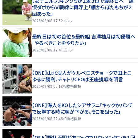
【女子ゴルフ】キンクミが１差３位で最終日へ 痛
恨ダボからＶ戦線に再浮上「棚からぼたもちが２
回あった」
2026/08/08 17:52
ゴルフ
最終日は初の首位＆最終組 吉澤柚月は初優勝へ
「やるべきことをやりたい」
2026/08/08 17:47
ゴルフ
【ONE】山北渓人がケルベロスチョークで田上こ
ゆるに勝利、チャトリCEOは王座挑戦を明言
2026/08/09 00:18
相撲格闘技
【ONE】海人をKOしたシアサラニ「キックかパンチ
で反撃する時に腕が下がる。そこを狙った」
2026/08/08 22:48
相撲格闘技
【ONE】野杁正明が左フックでリウ・メンヤンを１回