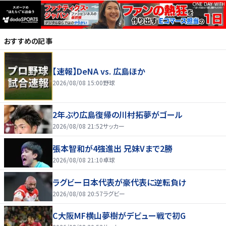
おすすめの記事
【速報】DeNA vs. 広島ほか
2026/08/08 15:00
野球
2年ぶり広島復帰の川村拓夢がゴール
2026/08/08 21:52
サッカー
張本智和が4強進出 兄妹Vまで2勝
2026/08/08 21:10
卓球
ラグビー日本代表が豪代表に逆転負け
2026/08/08 20:57
ラグビー
C大阪MF横山夢樹がデビュー戦で初G