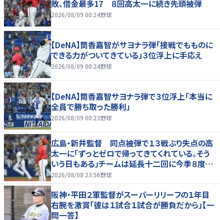
敗、借金最多17 ８回高太一に続き先頭被弾
2026/08/09 00:24
野球
【DeNA】筒香嘉智がサヨナラ弾「接戦でもものに
できる力がついてきている」３位浮上に手応え
2026/08/09 00:24
野球
【DeNA】筒香嘉智サヨナラ弾で３位浮上「本当に
全員で勝ち取った勝利」
2026/08/09 00:23
野球
広島・新井監督 同点被弾で１３戦ぶり失点の高
太一に「ずっとゼロで帰ってきてくれている。そう
いう日もある」チームは延長十二回に今季８度目
サヨナラ負け
2026/08/08 23:56
野球
阪神・平田２軍監督がスーパーリリーフの１年目
右腕を激賞「彼は１試合１試合が勝負だから」【一
問一答】