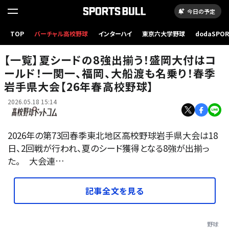
今日の予定
TOP
バーチャル高校野球
インターハイ
東京六大学野球
dodaSPO
写真はイメージ
（新しいタブ
【一覧】夏シードの8強出揃う！盛岡大付はコ
ールド！一関一、福岡、大船渡も名乗り！春季
岩手県大会【26年春高校野球】
2026.05.18 15:14
2026年の第73回春季東北地区高校野球岩手県大会は18
日、2回戦が行われ、夏のシード獲得となる8強が出揃っ
た。 大会連…
記事全文を見る
野球