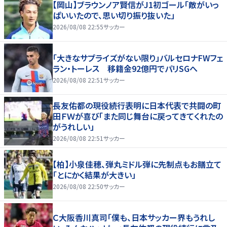
【岡山】ブラウンノア賢信がJ1初ゴール「敵がいっ
ぱいいたので、思い切り振り抜いた」
2026/08/08 22:55
サッカー
「大きなサプライズがない限り」バルセロナFWフェ
ラン・トーレス 移籍金92億円でパリSGへ
2026/08/08 22:51
サッカー
長友佑都の現役続行表明に日本代表で共闘の町
田ＦＷが喜び「また同じ舞台に戻ってきてくれたの
がうれしい」
2026/08/08 22:51
サッカー
【柏】小泉佳穂、弾丸ミドル弾に先制点もお膳立て
「とにかく結果が大きい」
2026/08/08 22:50
サッカー
Ｃ大阪香川真司「僕も、日本サッカー界もうれし