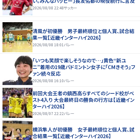
い。みんなハッピー」長友佑都の現役続行に言及
2026/08/08 22:48
サッカー
清風が初優勝 男子最終順位と個人賞、試合結
果一覧【近畿インターハイ2026】
2026/08/08 18:01
バレー
「いつも笑顔で楽しそうなので…」黄色“新ユ
ニ”着用の19歳バドミントン女子に「CMきそう」フ
ァン続々反応
2026/08/08 16:10
バレー
前回大会王者の鎮西高らすべてのシード校がベ
スト4入り 大会最終日の勝負の行方は【近畿イン
ターハイ2026】
2026/08/07 22:22
バレー
横浜隼人が初優勝 女子最終順位と個人賞、試
合結果一覧【近畿インターハイ2026】