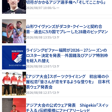
切符がかかるアジア選手権へ「そしてここから」
2026/08/07 10:08
バレー
山形ワイヴァンズがダコタ・クイーンと契約合
意…過去に5カ国でプレーした28歳のビッグマン
2026/08/08 13:55
バスケ
ライジングゼファー福岡が2026－27シーズンの
ロスター決定を発表…外国籍及びアジア特別枠
を総入れ替え
2026/08/08 13:07
バスケ
【アジア大会】スポーツクライミング 初出場の小
屋松恋「皆さんが恋をするような登りを」 日本代
表ウェア発表会
2026/08/08 12:37
バスケ
アジア大会の公式ウェア発表 Shigekix「スイッ
チ入る」伝統模様にファイアリーレッド