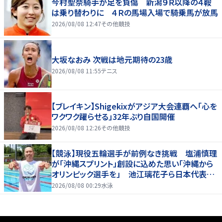
今村聖奈騎手が足を負傷 新潟９Ｒ以降の４鞍
は乗り替わりに ４Ｒの馬場入場で騎乗馬が放馬
2026/08/08 12:47
その他競技
大坂なおみ 次戦は地元期待の23歳
2026/08/08 11:55
テニス
【ブレイキン】Shigekixがアジア大会連覇へ「心を
ワクワク躍らせる」32年ぶり自国開催
2026/08/08 12:26
その他競技
【競泳】現役五輪選手が前例なき挑戦 塩浦慎理
が「沖縄スプリント」創設に込めた思い「沖縄から
オリンピック選手を」 池江璃花子ら日本代表も
参戦
2026/08/08 00:29
水泳