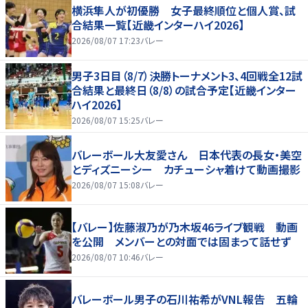
横浜隼人が初優勝 女子最終順位と個人賞、試
合結果一覧【近畿インターハイ2026】
2026/08/07 17:23
バレー
男子3日目（8/7）決勝トーナメント3、4回戦全12試
合結果と最終日（8/8）の試合予定【近畿インター
ハイ2026】
2026/08/07 15:25
バレー
バレーボール大友愛さん 日本代表の長女・美空
とディズニーシー カチューシャ着けて動画撮影
2026/08/07 15:08
バレー
【バレー】佐藤淑乃が乃木坂46ライブ観戦 動画
を公開 メンバーとの対面では固まって話せず
2026/08/07 10:46
バレー
バレーボール男子の石川祐希がVNL報告 五輪