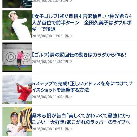
2026/08/08 13:43
ゴルフ
【女子ゴルフ】初Ｖ目指す吉沢柚月、小林光希ら４
人が首位で前半ターン 金田久美子はダブルボ
ギーで後退
2026/08/08 13:03
ゴルフ
【ゴルフ】肩の縦回転の動きはカラダから作る！
2026/08/08 11:30
ゴルフ
５ステップで完成！正しいアドレスを身につけてナ
イスショットを連発する方法
2026/08/08 11:00
ゴルフ
桑木志帆が告白「美しくてかわいくて最強にかっ
こいい…大好き」あこがれのラッパーのライブへ
2026/08/08 10:57
ゴルフ