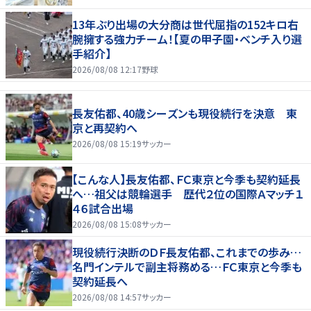
13年ぶり出場の大分商は世代屈指の152キロ右
腕擁する強力チーム！【夏の甲子園・ベンチ入り選
手紹介】
2026/08/08 12:17
野球
長友佑都、40歳シーズンも現役続行を決意 東
京と再契約へ
2026/08/08 15:19
サッカー
【こんな人】長友佑都、ＦＣ東京と今季も契約延長
へ…祖父は競輪選手 歴代２位の国際Ａマッチ１
４６試合出場
2026/08/08 15:08
サッカー
現役続行決断のＤＦ長友佑都、これまでの歩み…
名門インテルで副主将務める…ＦＣ東京と今季も
契約延長へ
2026/08/08 14:57
サッカー