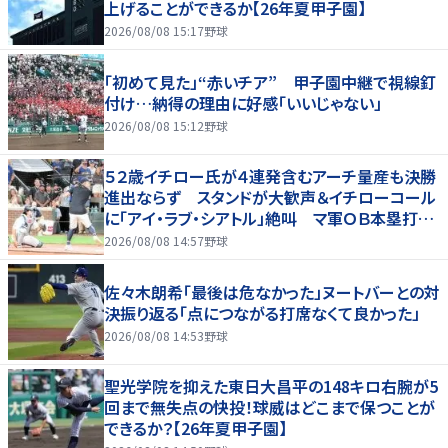
上げることができるか【26年夏甲子園】
2026/08/08 15:17
野球
「初めて見た」“赤いチア” 甲子園中継で視線釘
付け…納得の理由に好感「いいじゃない」
2026/08/08 15:12
野球
５２歳イチロー氏が４連発含むアーチ量産も決勝
進出ならず スタンドが大歓声＆イチローコール
に「アイ・ラブ・シアトル」絶叫 マ軍ＯＢ本塁打競
争に登場
2026/08/08 14:57
野球
佐々木朗希「最後は危なかった」ヌートバーとの対
決振り返る「点につながる打席なくて良かった」
2026/08/08 14:53
野球
聖光学院を抑えた東日大昌平の148キロ右腕が5
回まで無失点の快投！球威はどこまで保つことが
できるか？【26年夏甲子園】