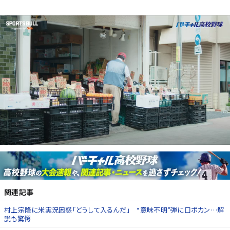
関連記事
村上宗隆に米実況困惑「どうして入るんだ」 “意味不明”弾に口ポカン…解
説も驚愕