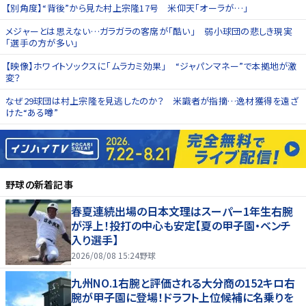
【別角度】“背後”から見た村上宗隆17号 米仰天「オーラが…」
メジャーとは思えない…ガラガラの客席が「酷い」 弱小球団の悲しき現実
「選手の方が多い」
【映像】ホワイトソックスに「ムラカミ効果」 “ジャパンマネー”で本拠地が激
変？
なぜ29球団は村上宗隆を見逃したのか？ 米識者が指摘…逸材獲得を遠ざ
けた“ある噂”
野球
の新着記事
春夏連続出場の日本文理はスーパー1年生右腕
が浮上！投打の中心も安定【夏の甲子園・ベンチ
入り選手】
2026/08/08 15:24
野球
九州NO.1右腕と評価される大分商の152キロ右
腕が甲子園に登場！ドラフト上位候補に名乗りを