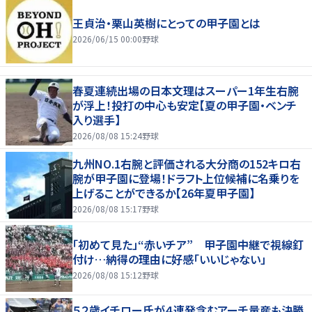
王貞治・栗山英樹にとっての甲子園とは
2026/06/15 00:00
野球
春夏連続出場の日本文理はスーパー1年生右腕
が浮上！投打の中心も安定【夏の甲子園・ベンチ
入り選手】
2026/08/08 15:24
野球
九州NO.1右腕と評価される大分商の152キロ右
腕が甲子園に登場！ドラフト上位候補に名乗りを
上げることができるか【26年夏甲子園】
2026/08/08 15:17
野球
「初めて見た」“赤いチア” 甲子園中継で視線釘
付け…納得の理由に好感「いいじゃない」
2026/08/08 15:12
野球
５２歳イチロー氏が４連発含むアーチ量産も決勝