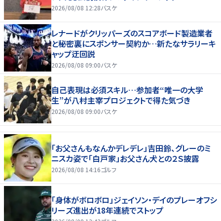
2026/08/08 12:28
バスケ
レナードがクリッパーズのスコアボード製造業者
と秘密裏にスポンサー契約か‬…新たなサラリーキ
ャップ迂回説
2026/08/08 09:00
バスケ
自己表現は必須スキル…参加者“唯一の大学
生”が八村主宰プロジェクトで得た気づき
2026/08/08 09:00
バスケ
「お父さんもなんかデレデレ」吉田鈴、グレーのミ
ニスカ姿で「白戸家」お父さん犬との２Ｓ披露
2026/08/08 14:16
ゴルフ
「身体がボロボロ」ジェイソン・デイのプレーオフシ
リーズ進出が18年連続でストップ