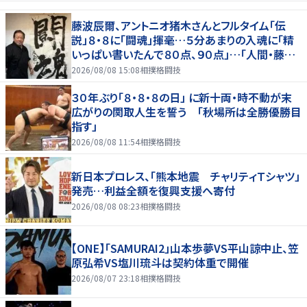
藤波辰爾、アントニオ猪木さんとフルタイム「伝
説」８・８に「闘魂」揮毫…５分あまりの入魂に「精
いっぱい書いたんで８０点、９０点」…「人間・藤波
辰爾展」開催
2026/08/08 15:08
相撲格闘技
３０年ぶり「８・８・８の日」 に新十両・時不動が末
広がりの関取人生を誓う 「秋場所は全勝優勝目
指す」
2026/08/08 11:54
相撲格闘技
新日本プロレス、「熊本地震 チャリティＴシャツ」
発売…利益全額を復興支援へ寄付
2026/08/08 08:23
相撲格闘技
【ONE】「SAMURAI2」山本歩夢VS平山諒中止、笠
原弘希VS塩川琉斗は契約体重で開催
2026/08/07 23:18
相撲格闘技