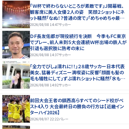
「Ｗ杯で終わらないところが素敵です」Ｊ開幕戦、
観客席に美人女優２人の姿 笑顔２ショットにネ
ット騒然「なぬ！？普通の席で」「めちゃめちゃ最上
級に可愛すぎ」
2026/08/08 14:47
サッカー
ＤＦ長友佑都が現役続行を決断 今季もＦＣ東京
でプレー、前人未到５大会連続Ｗ杯出場の鉄人が
引退も選択肢に熟考の末に
2026/08/08 14:37
サッカー
「全力でびしょ濡れに！！」２８歳サッカー日本代表
美女、猛暑ディズニー満喫姿に反響「顔面も髪の
毛も犠牲にして」ずぶ濡れショットに騒然「水も滴
る」「女優さんかと」
2026/08/08 14:02
サッカー
前回大会王者の鎮西高らすべてのシード校がベ
スト4入り 大会最終日の勝負の行方は【近畿イン
ターハイ2026】
2026/08/07 22:22
バレー