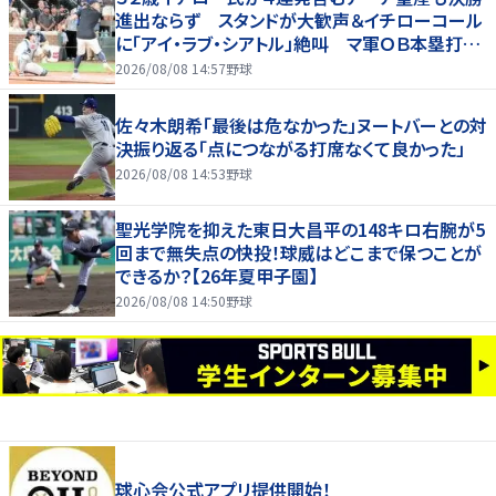
進出ならず スタンドが大歓声＆イチローコール
に「アイ・ラブ・シアトル」絶叫 マ軍ＯＢ本塁打競
争に登場
2026/08/08 14:57
野球
佐々木朗希「最後は危なかった」ヌートバーとの対
決振り返る「点につながる打席なくて良かった」
2026/08/08 14:53
野球
聖光学院を抑えた東日大昌平の148キロ右腕が5
回まで無失点の快投！球威はどこまで保つことが
できるか？【26年夏甲子園】
2026/08/08 14:50
野球
球心会公式アプリ提供開始！