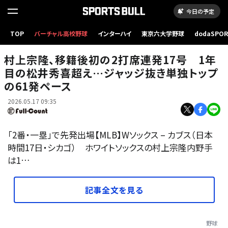
今日の予定
TOP
バーチャル高校野球
インターハイ
東京六大学野球
dodaSPO
Wソックス・村上宗隆【写真：アフロ】
（新しいタブ
村上宗隆、移籍後初の2打席連発17号 1年
目の松井秀喜超え…ジャッジ抜き単独トップ
の61発ペース
2026.05.17 09:35
「2番・一塁」で先発出場【MLB】Wソックス – カブス（日本
時間17日・シカゴ） ホワイトソックスの村上宗隆内野手
は1…
記事全文を見る
野球