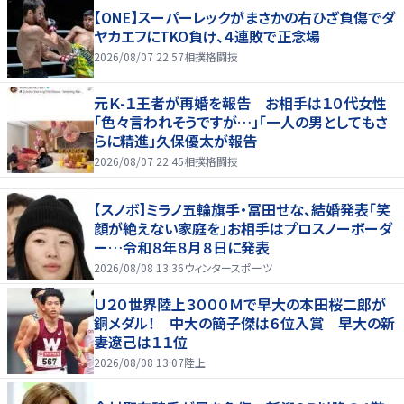
【ONE】スーパーレックがまさかの右ひざ負傷でダ
ヤカエフにTKO負け、４連敗で正念場
2026/08/07 22:57
相撲格闘技
元Ｋ-１王者が再婚を報告 お相手は１０代女性
「色々言われそうですが…」「一人の男としてもさ
らに精進」久保優太が報告
2026/08/07 22:45
相撲格闘技
【スノボ】ミラノ五輪旗手・冨田せな、結婚発表「笑
顔が絶えない家庭を」お相手はプロスノーボーダ
ー…令和８年８月８日に発表
2026/08/08 13:36
ウィンタースポーツ
Ｕ２０世界陸上３０００Ｍで早大の本田桜二郎が
銅メダル！ 中大の簡子傑は６位入賞 早大の新
妻遼己は１１位
2026/08/08 13:07
陸上