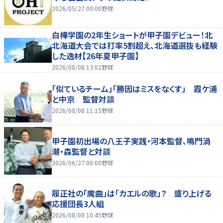
2026/05/27 00:00
野球
白樺学園の2年生ショートが甲子園デビュー！北
北海道大会では打率5割超え、北海道選抜も経験
した逸材【26年夏甲子園】
2026/08/08 13:02
野球
「似ているチーム」「勝因はミスをなくす」 霞ケ浦
と中京 監督対談
2026/08/08 11:15
野球
甲子園初出場の八王子実践・河本監督、鳴門渦
潮・森監督と対談
2026/06/27 00:00
野球
履正社の「魔曲」は「カエルの歌」？ 盛り上げる
応援団長3人組
2026/08/08 10:45
野球