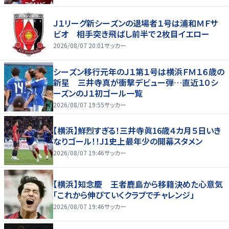
Ｊ１リーグ新シーズンの退場者１号は浦和ＭＦサ
ビオ 相手突き飛ばし前半で２枚目イエロー
2026/08/07 20:01
サッカー
シーズン移行元年のＪ１第１号は横浜ＦＭ１６歳の
新星 三井寺真が衝撃デビュー弾…直近１０シ
ーズンのＪ１初ゴール一覧
2026/08/07 19:55
サッカー
【横浜】鮮烈すぎる！三井寺眞16歳４カ月５日いき
なりゴール！！J1史上最年少の開幕スタメン
2026/08/07 19:46
サッカー
【横浜】知念慶 王者鹿島から移籍決めた心意気
「これから伸びていくクラブでチャレンジ」
2026/08/07 19:46
サッカー