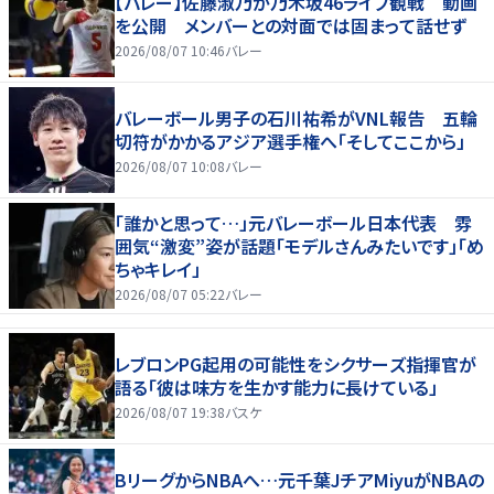
【バレー】佐藤淑乃が乃木坂46ライブ観戦 動画
を公開 メンバーとの対面では固まって話せず
2026/08/07 10:46
バレー
バレーボール男子の石川祐希がVNL報告 五輪
切符がかかるアジア選手権へ「そしてここから」
2026/08/07 10:08
バレー
「誰かと思って…」元バレーボール日本代表 雰
囲気“激変”姿が話題「モデルさんみたいです」「め
ちゃキレイ」
2026/08/07 05:22
バレー
レブロンPG起用の可能性をシクサーズ指揮官が
語る「彼は味方を生かす能力に長けている」
2026/08/07 19:38
バスケ
BリーグからNBAへ…元千葉JチアMiyuがNBAの