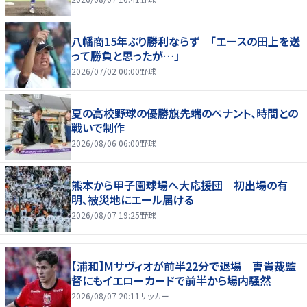
八幡商15年ぶり勝利ならず 「エースの田上を送
って勝負と思ったが…」
2026/07/02 00:00
野球
夏の高校野球の優勝旗先端のペナント、時間との
戦いで制作
2026/08/06 06:00
野球
熊本から甲子園球場へ大応援団 初出場の有
明、被災地にエール届ける
2026/08/07 19:25
野球
【浦和】Mサヴィオが前半22分で退場 曺貴裁監
督にもイエローカードで前半から場内騒然
2026/08/07 20:11
サッカー