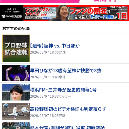
おすすめの記事
【速報】阪神 vs. 中日ほか
2026/08/07 18:00
野球
早田ひなが18歳有望株に快勝で8強
2026/08/07 19:48
卓球
横浜FM・三井寺が歴史的開幕1号
2026/08/07 19:33
サッカー
高校野球初のビデオ検証も判定覆らず
2026/08/07 18:05
野球
熊本代表・有明が9回に逆転 初戦突破