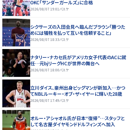
OKC「サンダーガールズ」に合格
2026/08/07 19:01
バスケ
シクサーズの入団会見へ臨んだブラウン「勝つた
めには犠牲を払って互いを信頼すること」
2026/08/07 18:33
バスケ
ナタリー・ナカセ氏がアメリカ女子代表のACに就
任…元bjリーグHCが世界の舞台へ
2026/08/07 18:00
バスケ
立川ダイス、豪州出身ビッグマンが新加入…かつ
てNBLルーキー・オブ・ザ・イヤーに輝いた28歳
2026/08/07 17:49
バスケ
オルー・アシャオル氏が日本“復帰”…スタッフと
して名古屋ダイヤモンドドルフィンズへ加入