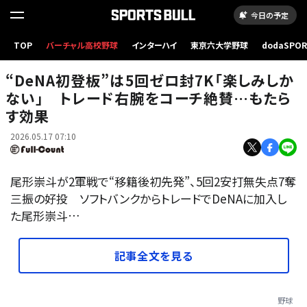
今日の予定
TOP
バーチャル高校野球
インターハイ
東京六大学野球
dodaSPO
DeNA・尾形崇斗【写真：町田利衣】
（新しいタブ
“DeNA初登板”は5回ゼロ封7K「楽しみしか
ない」 トレード右腕をコーチ絶賛…もたら
す効果
2026.05.17 07:10
尾形崇斗が2軍戦で“移籍後初先発”、5回2安打無失点7奪
三振の好投 ソフトバンクからトレードでDeNAに加入し
た尾形崇斗…
記事全文を見る
野球