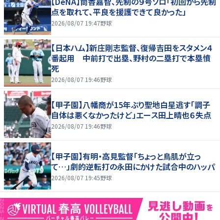
【DeNA】筒香嘉智、先制の９号ソロ「初回から先制
点を取れて、平良を援護できて良かった」
2026/08/07 19:47
野球
【日本ハム】新庄剛志監督、復帰吉田をスタメン４
番起用 中前打で出塁、野村の二塁打で本塁憤
死
2026/08/07 19:46
野球
【甲子園】八幡商が15年ぶり聖地白星逃す「調子
自体は悪くなかったけど」エース田上晴也６失点
2026/08/07 19:46
野球
【甲子園】有明・高見監督「ちょっと鳥肌が立っ
て…」劇的逆転打の永田にかけた試合中のハッパ
2026/08/07 19:45
野球