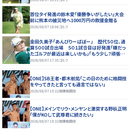
首位タイ発進の鈴木愛「優勝争いがしたい」大会
前に熊本の被災地へ1000万円の救援金贈る
2026/08/07 18:06
ゴルフ
金田久美子「あんびりーばぼー」 歴代５０位、通
算５００試合出場 ５０１試合目は好発進「嫌だっ
たゴルフが最近は楽しいかも」「もう少し？頑張り
たいな」
2026/08/07 17:35
ゴルフ
【ONE】SB王者・都木航佑「この日のために格闘技
をやってきたと言っても過言ではない」
2026/08/07 19:32
相撲格闘技
【ONE】メインでリウ・メンヤンと激突する野杁正明
「僕がKOして武尊君に続きたい」
2026/08/07 19:32
相撲格闘技