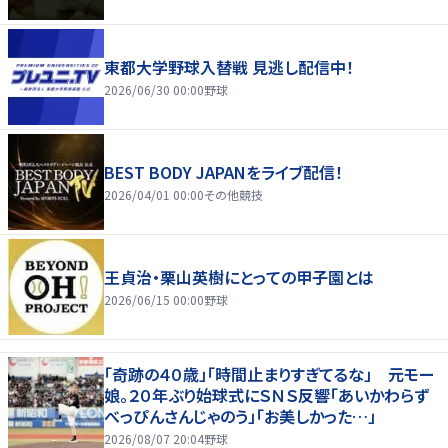
東都大学野球入替戦 見逃し配信中！
2026/06/30 00:00
野球
BEST BODY JAPANをライブ配信！
2026/04/01 00:00
その他競技
王貞治・栗山英樹にとっての甲子園とは
2026/06/15 00:00
野球
「奇跡の４０歳」「時間止まりすぎてるな」 元モー
娘。２０年ぶり始球式にＳＮＳ反響「あいかわらず
べっぴんさんじゃのう」「お美しかった…」
2026/08/07 20:04
野球