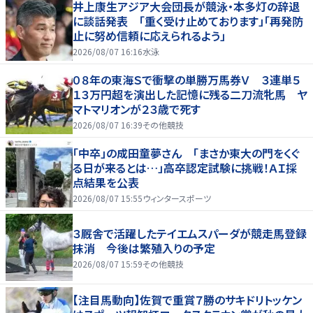
井上康生アジア大会団長が競泳・本多灯の辞退
に談話発表 「重く受け止めております」「再発防
止に努め信頼に応えられるよう」
2026/08/07 16:16
水泳
０８年の東海Ｓで衝撃の単勝万馬券Ｖ ３連単５
１３万円超を演出した記憶に残る二刀流牝馬 ヤ
マトマリオンが２３歳で死す
2026/08/07 16:39
その他競技
「中卒」の成田童夢さん 「まさか東大の門をくぐ
る日が来るとは…」高卒認定試験に挑戦！ＡＩ採
点結果を公表
2026/08/07 15:55
ウィンタースポーツ
３厩舎で活躍したテイエムスパーダが競走馬登録
抹消 今後は繁殖入りの予定
2026/08/07 15:59
その他競技
【注目馬動向】佐賀で重賞７勝のサキドリトッケン