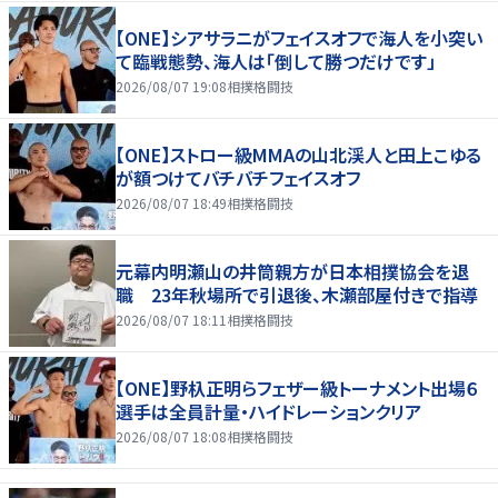
【ONE】シアサラニがフェイスオフで海人を小突い
て臨戦態勢、海人は「倒して勝つだけです」
2026/08/07 19:08
相撲格闘技
【ONE】ストロー級MMAの山北渓人と田上こゆる
が額つけてバチバチフェイスオフ
2026/08/07 18:49
相撲格闘技
元幕内明瀬山の井筒親方が日本相撲協会を退
職 23年秋場所で引退後、木瀬部屋付きで指導
2026/08/07 18:11
相撲格闘技
【ONE】野杁正明らフェザー級トーナメント出場６
選手は全員計量・ハイドレーションクリア
2026/08/07 18:08
相撲格闘技