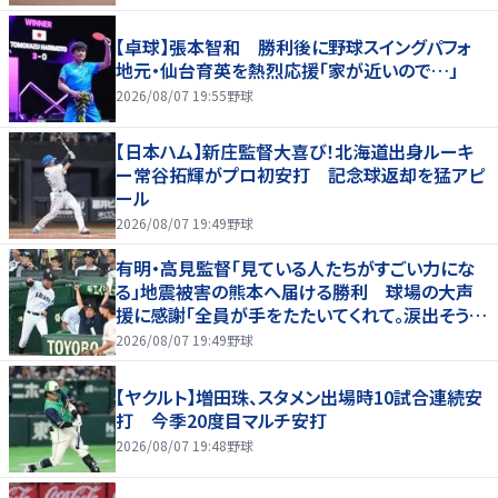
【卓球】張本智和 勝利後に野球スイングパフォ
地元・仙台育英を熱烈応援「家が近いので…」
2026/08/07 19:55
野球
【日本ハム】新庄監督大喜び！北海道出身ルーキ
ー常谷拓輝がプロ初安打 記念球返却を猛アピ
ール
2026/08/07 19:49
野球
有明・高見監督「見ている人たちがすごい力にな
る」地震被害の熊本へ届ける勝利 球場の大声
援に感謝「全員が手をたたいてくれて。涙出そう
に」
2026/08/07 19:49
野球
【ヤクルト】増田珠、スタメン出場時10試合連続安
打 今季20度目マルチ安打
2026/08/07 19:48
野球