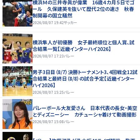
横浜Ｍの三井寺眞が偉業 16歳４カ月５日でゴ
ール 久保建英を抜いて歴代２位の速さ 秋春
制開幕の国立騒然
2026/08/07 19:42
サッカー
横浜隼人が初優勝 女子最終順位と個人賞、試
合結果一覧【近畿インターハイ2026】
2026/08/07 17:23
バレー
男子3日目（8/7）決勝トーナメント3、4回戦全12試
合結果と最終日（8/8）の試合予定【近畿インター
ハイ2026】
2026/08/07 15:25
バレー
バレーボール大友愛さん 日本代表の長女・美空
とディズニーシー カチューシャ着けて動画撮影
2026/08/07 15:08
バレー