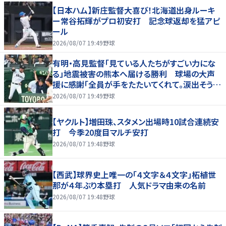
【日本ハム】新庄監督大喜び！北海道出身ルーキ
ー常谷拓輝がプロ初安打 記念球返却を猛アピ
ール
2026/08/07 19:49
野球
有明・高見監督「見ている人たちがすごい力にな
る」地震被害の熊本へ届ける勝利 球場の大声
援に感謝「全員が手をたたいてくれて。涙出そう
に」
2026/08/07 19:49
野球
【ヤクルト】増田珠、スタメン出場時10試合連続安
打 今季20度目マルチ安打
2026/08/07 19:48
野球
【西武】球界史上唯一の「４文字＆４文字」柘植世
那が４年ぶり本塁打 人気ドラマ由来の名前
2026/08/07 19:48
野球