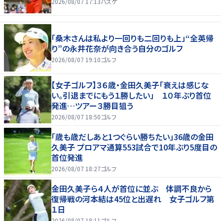
2026/08/07 17:13
バスケ
「桑木さんは私より一回りも二回りも上」“全英帰
り”の永井花奈が向き合う自分のゴルフ
2026/08/07 19:10
ゴルフ
【女子ゴルフ】３６歳・金田久美子「衰えは感じな
い。引退までにもう１勝したい」 １０年ぶり首位
発進…ツアー３勝目狙う
2026/08/07 18:50
ゴルフ
「歳も歳だしあと1つぐらい勝ちたい」36歳の金田
久美子 プロアマ通算553試合で10年ぶり5度目の
首位発進
2026/08/07 18:27
ゴルフ
金田久美子ら４人が首位に並ぶ 体調不良から
復帰戦の河本結は45位と出遅れ 女子ゴルフ第
１日
2026/08/07 18:11
ゴルフ