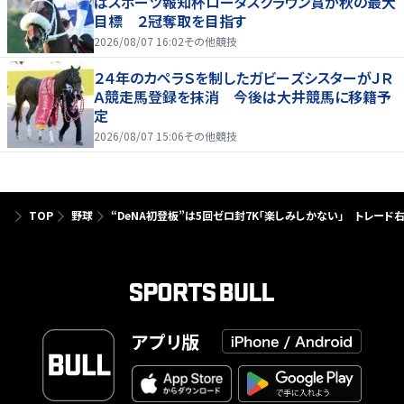
はスポーツ報知杯ロータスクラウン賞が秋の最大
目標 ２冠奪取を目指す
2026/08/07 16:02
その他競技
２４年のカペラＳを制したガビーズシスターがＪＲ
Ａ競走馬登録を抹消 今後は大井競馬に移籍予
定
2026/08/07 15:06
その他競技
TOP
野球
“DeNA初登板”は5回ゼロ封7K「楽しみしかない」 トレー
アプリ版