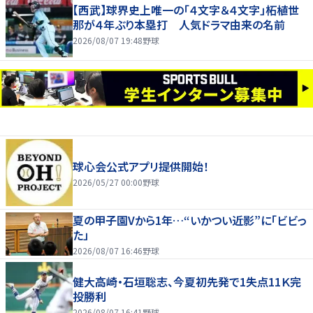
【西武】球界史上唯一の「４文字＆４文字」柘植世
那が４年ぶり本塁打 人気ドラマ由来の名前
2026/08/07 19:48
野球
球心会公式アプリ提供開始！
2026/05/27 00:00
野球
夏の甲子園Vから1年…“いかつい近影”に「ビビっ
た」
2026/08/07 16:46
野球
健大高崎・石垣聡志、今夏初先発で1失点11Ｋ完
投勝利
2026/08/07 16:41
野球