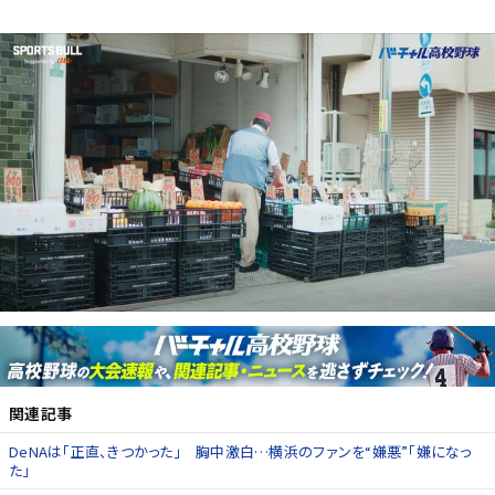
関連記事
DeNAは「正直、きつかった」 胸中激白…横浜のファンを“嫌悪”「嫌になっ
た」