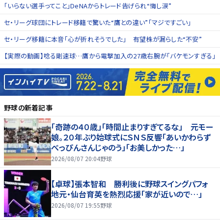
「いらない選手ってこと」DeNAからトレード告げられ“悔し涙”
セ・リーグ球団にトレード移籍で驚いた“鷹との違い”「マジですごい」
セ・リーグ移籍に本音「心が折れそうでした」 有望株が漏らした“不安”
【実際の動画】唸る剛速球…鷹から電撃加入の27歳右腕が「バケモンすぎる」
野球
の新着記事
「奇跡の４０歳」「時間止まりすぎてるな」 元モー
娘。２０年ぶり始球式にＳＮＳ反響「あいかわらず
べっぴんさんじゃのう」「お美しかった…」
2026/08/07 20:04
野球
【卓球】張本智和 勝利後に野球スイングパフォ
地元・仙台育英を熱烈応援「家が近いので…」
2026/08/07 19:55
野球