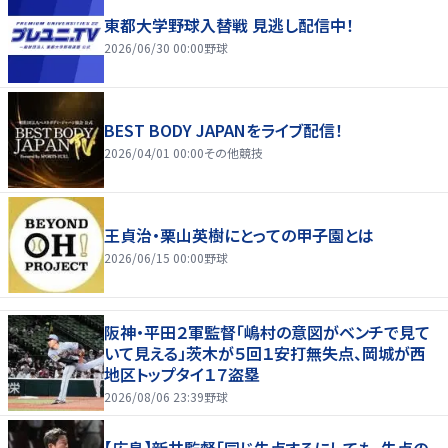
東都大学野球入替戦 見逃し配信中！
2026/06/30 00:00
野球
BEST BODY JAPANをライブ配信！
2026/04/01 00:00
その他競技
王貞治・栗山英樹にとっての甲子園とは
2026/06/15 00:00
野球
阪神・平田２軍監督「嶋村の意図がベンチで見て
いて見える」茨木が５回１安打無失点、岡城が西
地区トップタイ１７盗塁
2026/08/06 23:39
野球
【広島】新井監督「同じ失点するにしても、失点の