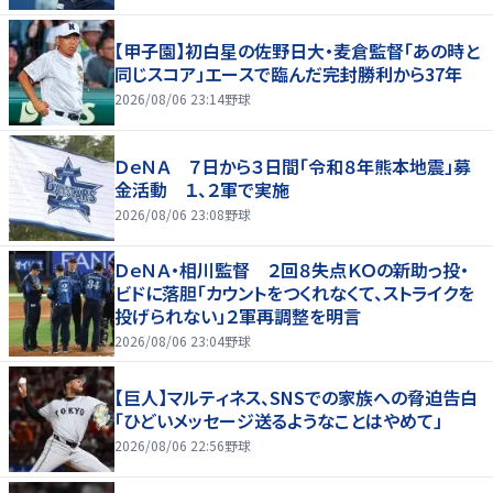
【甲子園】初白星の佐野日大・麦倉監督「あの時と
同じスコア」エースで臨んだ完封勝利から37年
2026/08/06 23:14
野球
ＤｅＮＡ ７日から３日間「令和８年熊本地震」募
金活動 １、２軍で実施
2026/08/06 23:08
野球
ＤｅＮＡ・相川監督 ２回８失点ＫＯの新助っ投・
ビドに落胆「カウントをつくれなくて、ストライクを
投げられない」２軍再調整を明言
2026/08/06 23:04
野球
【巨人】マルティネス、SNSでの家族への脅迫告白
「ひどいメッセージ送るようなことはやめて」
2026/08/06 22:56
野球