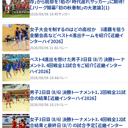
存｣から脱却を！柏の｢時代遅れサッカー｣に期待！
【Jリーグ開幕｢初の秋春制｣の大激論】(1)
2026/08/06 18:45
サッカー
女子大会を制するのはどの高校か 3連覇を狙う
金蘭会高などベスト４進出チームを紹介【近畿イ
ンターハイ2026】
2026/08/06 21:41
バレー
ベスト4進出を懸けた男子3日目（8/7）決勝トーナ
メント3、4回戦全12試合をご紹介【近畿インター
ハイ2026】
2026/08/06 18:44
バレー
男子2日目（8/6）決勝トーナメント1、2回戦全21試
合の結果【近畿インターハイ2026】
2026/08/06 18:19
バレー
女子3日目（8/6）決勝トーナメント3、4回戦全12試
合結果と最終日（8/7）の試合予定【近畿インター