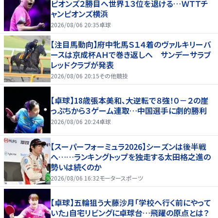
ピオンズ２勝目へ世界１３位を退ける…ＷＴＴチ
ャンピオンズ横浜
2026/08/06 20:35
卓球
【注目馬動向】府中牝馬Ｓ１４着のヴァルキリーバ
ースは京成杯ＡＨで巻き返しへ サンデーサラブ
レッドクラブが発表
2026/08/06 20:15
その他競技
【卓球】18歳張本美和、大逆転で８強！０－２の崖
っぷちから３ゲーム連取…中国選手に劇的勝利
2026/08/06 20:24
卓球
【スーパーフォーミュラ2026】シーズンは後半戦
へ……ランキングトップを独走する太田格之進の
勢いは続くのか
2026/08/06 16:32
モータースポーツ
【卓球】五輪狙う大藤沙月「学校へ行く前にやって
いた」自宅リビングに卓球台…飛躍の原点とは？