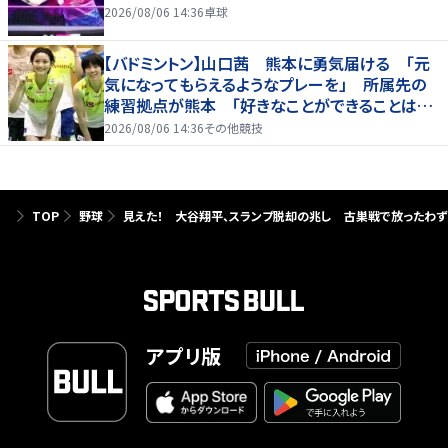
2026/08/06 14:36
卓球
【バドミントン】山口茜 熊本に勇気届ける 「元
気になってもらえるようなプレーを」 所属先の
練習拠点が熊本 「好きなことができることは当
たり前じゃない」
2026/08/06 14:36
その他競技
TOP
野球
見えた！ 大谷翔平、スランプ脱却の兆し 古巣戦で放ったわず
アプリ版