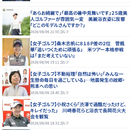
「あらお綺麗で」「最高の暑中見舞いです」２５歳美
人ゴルファーが雰囲気一変 美麗浴衣姿に反響
「どこのモデルさんですか？」
2026/08/06 21:55
ゴルフ
【女子ゴルフ】桑木志帆に８１８Ｐ差の２位 菅楓
華「追いつくために頑張る」 米ツアー本格参戦
は「まだ考えていない」
2026/08/06 19:11
ゴルフ
【女子ゴルフ】不動裕理「自然は怖い」「みんな一
生懸命毎日を過ごしている」…地震発生の故郷・
熊本への思い
2026/08/06 18:45
ゴルフ
【女子ゴルフ】小祝さくら「渋滞で過酷だったけど、
キレイだった」 川崎春花らと浴衣で長岡花火大
会を観覧
2026/08/06 18:32
ゴルフ