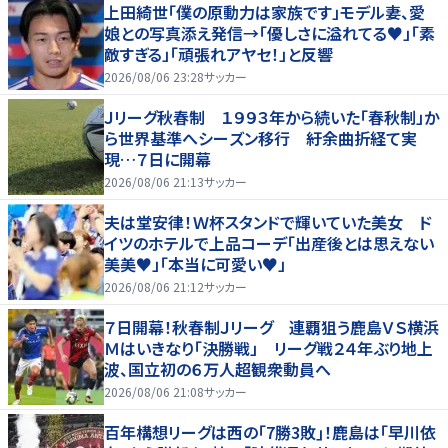
上田綺世「僕の原動力は家族です」モデル妻、愛
娘との写真添え発信→「優しさに溢れてる♥」「素
敵すぎる」「頑張れアヤセ！」と反響
2026/08/06 23:28
サッカー
Ｊリーグ秋春制 １９９３年から続いた「春秋制」か
ら世界基準へシーズン移行 紆余曲折経て実
現…７日に開幕
2026/08/06 21:13
サッカー
夫は堂安律！Ｗ杯スタンドで輝いていた美女 ド
イツのホテルで上品コーデ「出産後とは思えない
美美♥」「本当に可愛い♥」
2026/08/06 21:12
サッカー
７日開幕！秋春制Ｊリーグ 連覇狙う鹿島ＶＳ横浜
Ｍはいきなり「決勝戦」 リーグ戦２４年ぶり地上
波、国立初の６万人超観衆動員へ
2026/08/06 21:08
サッカー
百年構想リーグは西の｢7勝3敗｣！鹿島は｢早川依