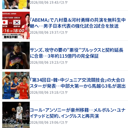
2026/08/06 19:43
バスケ
『ABEMA』で八村塁＆河村勇輝の共演を無料生中
継へ…男子日本代表の強化試合2試合を放送
2026/08/06 19:37
バスケ
サンズ、攻守の要の”悪役”ブルックスと契約延長
に合意…3年約115億円の完全保証
2026/08/06 19:23
バスケ
「第34回日・韓・中ジュニア交流競技会」の大会ロ
スターが発表…中部大第一から馬越ら3名が選出
2026/08/06 19:18
バスケ
コール・アンソニーが豪州移籍…メルボルン・ユナ
イテッドと契約、イングルスと再共演
2026/08/06 19:06
バスケ