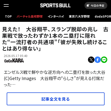
今日の予定
TOP
バーチャル高校野球
インターハイ
東京六大学野球
dodaSPO
（新しいタブ
見えた！ 大谷翔平、スランプ脱却の兆し 古
巣戦で放ったわずか1本の二塁打に隠れ
た“一流打者の共通項”「彼が失敗し続けるこ
とはあり得ない」
2026.05.17 05:40
エンゼルス戦で鮮やかな逆方向への二塁打を放った大谷
(C)Getty Images 大谷翔平の“らしさ”が見える打席だ
った…
記事全文を見る