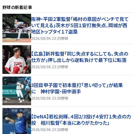
野球
の新着記事
阪神・平田２軍監督「嶋村の意図がベンチで見て
いて見える」茨木が５回１安打無失点、岡城が西
地区トップタイ１７盗塁
2026/08/06 23:39
野球
【広島】新井監督「同じ失点するにしても、失点の
仕方が」押し出しから逆転負けで最下位に転落
2026/08/06 23:29
野球
3回目甲子園で初本塁打「思い切って」が結果
に 神村学園・田中選手
2026/08/06 23:28
野球
【DeNA】若松尚輝、４回2/3投げ４安打１失点の力
投 相川監督「本当にありがたかった」
2026/08/06 23:28
野球