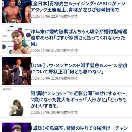
【全日本】青柳亮生＆ライジングHAYATOがアジ
アタッグ王座返上、青柳が左ひざ靱帯損傷で
2026/08/06 22:07
相撲格闘技
昨年末に婚約破棄ぱんちゃん璃奈が婚約指輪返
還求められ「さすが家賃さえ払ってくれなかった
男」
2026/08/06 21:29
相撲格闘技
【ONE】リウ・メンヤンのド派手髪色＆スーツ、態度
について野杁正明「何とも思わない」
2026/08/06 21:03
相撲格闘技
阿部詩“２ショット”で近影公開「幸せにするぞ〜」
２歳になった愛犬をギュッ！「人形かと」「どっちも
かわいすぎる」
2026/08/06 20:40
相撲格闘技
【卓球】松島輝空、驚異の粘りで８強進出 チャン