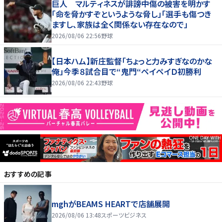
巨人 マルティネスが誹謗中傷の被害を明かす
「命を脅かすぞというような脅し」「選手も傷つき
ますし、家族は全く関係ない存在なので」
2026/08/06 22:56
野球
【日本ハム】新庄監督「ちょっと力みすぎなのかな
俺」今季８試合目で“鬼門“ペイペイＤ初勝利
2026/08/06 22:43
野球
おすすめの記事
mghがBEAMS HEARTで店舗展開
2026/08/06 13:48
スポーツビジネス