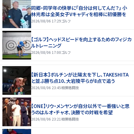
同郷・同学年の快挙に「自分は何してんだ？」 小
林光希は全英女子Vキャディを相棒に初優勝を
2026/08/06 17:29
ゴルフ
【ゴルフ】ヘッドスピードを向上するためのフィジカ
ルトレーニング
2026/08/06 17:00
ゴルフ
【新日本】ボルチンが辻陽太を下し、TAKESHITA
と並ぶ勝ち点10、大岩陵平らが8点で追う
2026/08/06 23:45
相撲格闘技
【ONE】リウ・メンヤンが自分以外で一番強いと思
うのはルオ・チャオ、決勝での対戦を希望
2026/08/06 23:21
相撲格闘技