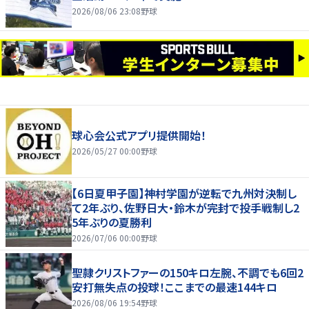
2026/08/06 23:08
野球
球心会公式アプリ提供開始！
2026/05/27 00:00
野球
【6日夏甲子園】神村学園が逆転で九州対決制し
て2年ぶり、佐野日大・鈴木が完封で投手戦制し2
5年ぶりの夏勝利
2026/07/06 00:00
野球
聖隷クリストファーの150キロ左腕、不調でも6回2
安打無失点の投球！ここまでの最速144キロ
2026/08/06 19:54
野球