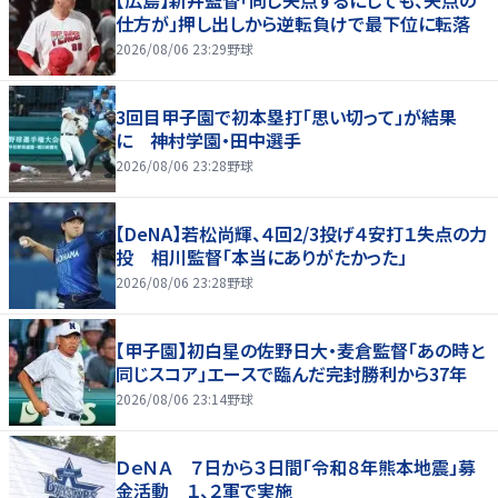
仕方が」押し出しから逆転負けで最下位に転落
2026/08/06 23:29
野球
3回目甲子園で初本塁打「思い切って」が結果
に 神村学園・田中選手
2026/08/06 23:28
野球
【DeNA】若松尚輝、４回2/3投げ４安打１失点の力
投 相川監督「本当にありがたかった」
2026/08/06 23:28
野球
【甲子園】初白星の佐野日大・麦倉監督「あの時と
同じスコア」エースで臨んだ完封勝利から37年
2026/08/06 23:14
野球
ＤｅＮＡ ７日から３日間「令和８年熊本地震」募
金活動 １、２軍で実施