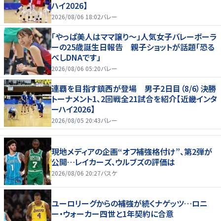
ハイ2026】
2026/08/06 18:02
バレー
「やっぱ美人はママ譲り～」人気女子バレーボーラ
ーの25歳誕生日報告 親子ショットが話題「恐る
べしDNAです」
2026/08/06 05:20
バレー
連覇を目指す鎮西が登場 男子2日目（8/6）決勝
トーナメント1、2回戦全21試合を紹介【近畿インタ
ーハイ2026】
2026/08/05 20:43
バレー
現地メディアの企画“オフ補強格付け”、第2弾が
公開…レイカーズ、ウルブズの評価は
2026/08/06 20:27
バスケ
ユーロリーグからの補強が続くナゲッツ…ロニ
ー・ウォーカー四世と1年契約に合意