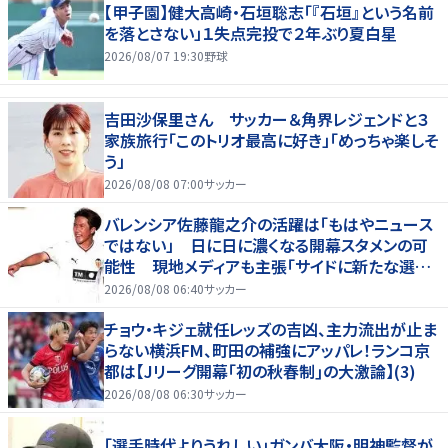
【甲子園】健大高崎・石垣聡志「『石垣』という名前
を落とさない」１失点完投で２年ぶり夏白星
2026/08/07 19:30
野球
吉田沙保里さん サッカー＆角界レジェンドと３
家族旅行「このトリオ最高に好き」「めっちゃ楽しそ
う」
2026/08/08 07:00
サッカー
バレンシア佐藤龍之介の活躍は「もはやニュース
ではない」 日に日に濃くなる開幕スタメンの可
能性 現地メディアも主張「サイドに新たな選択
肢を提供する」
2026/08/08 06:40
サッカー
チョウ・キジェ就任レッズの吉凶、主力流出が止ま
らない横浜FM、町田の補強にアッパレ！ランコ京
都は【Jリーグ開幕｢初の秋春制｣の大激論】(3)
2026/08/08 06:30
サッカー
「選手時代よりうれしい」ガンバ大阪・明神監督が