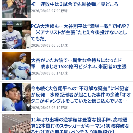
初 連敗中は３試合で先制被弾／見どころ
2026/08/08 07:00
野球
PCA大活躍も…大谷翔平は“満場一致”でMVP？
米アナリストが主張「たとえ今後投げないとし
てもだ」
2026/08/08 06:50
野球
大谷がいたお陰で…異常な金持ちになったド
軍 凄まじき1584億円ビジネス、米記者の主張
2026/08/08 06:14
野球
今も続く大谷翔平への“不可解な疑義”に米記者
が反発 水原受刑者が起こした事件の余波「オオ
タニがギャンブルをしていたと信じ込んでいる人
が一定数いる」
2026/08/08 06:10
野球
11年ぶり出場の遊学館は豊富な投手陣、高校通
算12本塁打のスラッガーがキーマン！初戦突破な
るか？【夏の甲子園・ベンチ入り選手紹介】