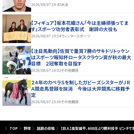
2026/08/07 19:43
水泳
【フィギュア】坂本花織さん「今は主婦頑張ってま
す」スポーツ功労者表彰式 謝辞の大役も
2026/08/07 19:54
ウィンタースポーツ
【注目馬動向】佐賀で重賞７勝のサキドリトッケン
はスポーツ報知杯ロータスクラウン賞が秋の最大
目標 ２冠奪取を目指す
2026/08/07 16:02
その他競技
２４年のカペラＳを制したガビーズシスターがＪＲ
Ａ競走馬登録を抹消 今後は大井競馬に移籍予
定
2026/08/07 15:06
その他競技
TOP
野球
話題の投稿
【巨人】高梨雄平、608日ぶり勝利投手 ピンチ