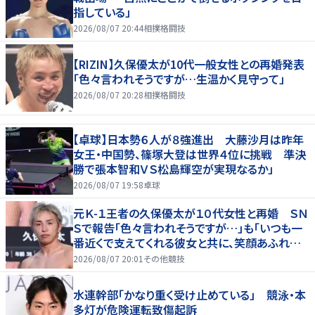
指している」
2026/08/07 20:44
相撲格闘技
【RIZIN】久保優太が10代一般女性との再婚発表
「色々言われそうですが…生温かく見守って」
2026/08/07 20:28
相撲格闘技
【卓球】日本勢６人が８強進出 大藤沙月は昨年
女王・中国勢、篠塚大登は世界４位に挑戦 準決
勝で張本智和ＶＳ松島輝空が実現なるか」
2026/08/07 19:58
卓球
元Ｋ-１王者の久保優太が１０代女性と再婚 ＳＮ
Ｓで報告「色々言われそうですが…」も「いつも一
番近くで支えてくれる彼女と共に、笑顔あふれる
家庭を築いていきたい」
2026/08/07 20:01
その他競技
水連幹部「かなり重く受け止めている」 競泳・本
多灯が危険運転致傷起訴