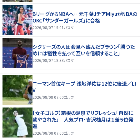
BリーグからNBAへ…元千葉JチアMiyuがNBAの
OKC「サンダーガールズ」に合格
2026/08/07 19:01
バスケ
シクサーズの入団会見へ臨んだブラウン「勝つた
めには犠牲を払って互いを信頼すること」
2026/08/07 18:33
バスケ
ニーマン首位キープ 浅地洋佑は12位に後退／LI
V
2026/08/08 07:00
ゴルフ
【女子ゴルフ】箱根の温泉でリフレッシュ「自然に
癒やされた」 人気プロ・吉沢柚月は１差５位発
進
2026/08/08 07:00
ゴルフ