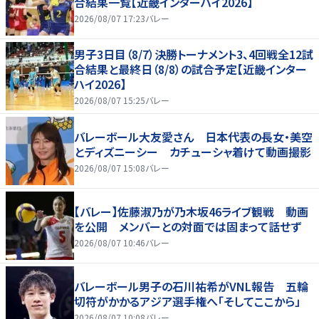
合結果一覧【近畿インターハイ2026】
2026/08/07 17:23
バレー
男子3日目（8/7）決勝トーナメント3、4回戦全12試
合結果と最終日（8/8）の試合予定【近畿インター
ハイ2026】
2026/08/07 15:25
バレー
バレーボール大友愛さん 日本代表の長女・美空
とディズニーシー カチューシャ着けて動画撮影
2026/08/07 15:08
バレー
【バレー】佐藤淑乃が乃木坂46ライブ観戦 動画
を公開 メンバーとの対面では固まって話せず
2026/08/07 10:46
バレー
バレーボール男子の石川祐希がVNL報告 五輪
切符がかかるアジア選手権へ「そしてここから」
2026/08/07 10:08
バレー