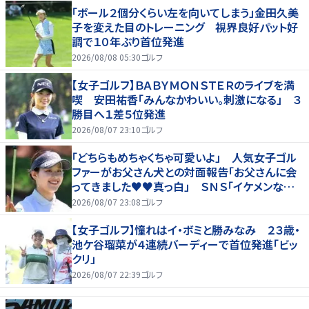
「ボール２個分くらい左を向いてしまう」金田久美
子を変えた目のトレーニング 視界良好パット好
調で１０年ぶり首位発進
2026/08/08 05:30
ゴルフ
【女子ゴルフ】ＢＡＢＹＭＯＮＳＴＥＲのライブを満
喫 安田祐香「みんなかわいい。刺激になる」 ３
勝目へ１差５位発進
2026/08/07 23:10
ゴルフ
「どちらもめちゃくちゃ可愛いよ」 人気女子ゴル
ファーがお父さん犬との対面報告「お父さんに会
ってきました♥♥真っ白」 ＳＮＳ「イケメンなお
父さん」「白戸家入りするんですか？」
2026/08/07 23:08
ゴルフ
【女子ゴルフ】憧れはイ・ボミと勝みなみ ２３歳・
池ケ谷瑠菜が４連続バーディーで首位発進「ビッ
クリ」
2026/08/07 22:39
ゴルフ