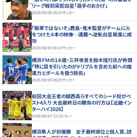
リーグ戦初采配白星「選手のおかげ」
2026/08/08 06:15
サッカー
「簡単ではないぞ」鹿島・鬼木監督がチームに火
をつけた４本の映像…連覇へ逆転白星発進に成
功
2026/08/08 06:10
サッカー
横浜ＦＭの１６歳・三井寺真を鈴木隆行氏が称賛
「特に目を引いたのがドリブルを含めた前への推
進力とボールを扱う技術」
2026/08/08 06:05
サッカー
前回大会王者の鎮西高らすべてのシード校がベ
スト4入り 大会最終日の勝負の行方は【近畿イン
ターハイ2026】
2026/08/07 22:22
バレー
横浜隼人が初優勝 女子最終順位と個人賞、試