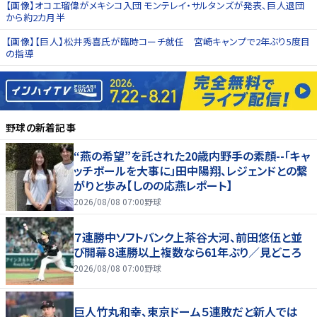
【画像】オコエ瑠偉がメキシコ入団 モンテレイ・サルタンズが発表、巨人退団
から約2カ月半
【画像】【巨人】松井秀喜氏が臨時コーチ就任 宮崎キャンプで2年ぶり5度目
の指導
野球
の新着記事
“燕の希望”を託された20歳内野手の素顔--「キャ
ッチボールを大事に」田中陽翔、レジェンドとの繋
がりと歩み【しのの応燕レポート】
2026/08/08 07:00
野球
７連勝中ソフトバンク上茶谷大河、前田悠伍と並
び開幕８連勝以上複数なら61年ぶり／見どころ
2026/08/08 07:00
野球
巨人竹丸和幸、東京ドーム５連敗だと新人では