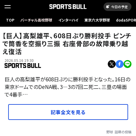
今日の予定
TOP
バーチャル高校野球
インターハイ
東京六大学野球
dodaSPO
高梨雄平投手インスタグラム(@yuheitakanashi)より
（新しいタブ
【巨人】高梨雄平、608日ぶり勝利投手 ピンチ
で筒香を空振り三振 右座骨部の故障乗り越
え復活
2026.05.16 19:30
巨人の高梨雄平が608日ぶりに勝利投手となった。16日の
東京ドームでのDeNA戦、3―3の7回二死二、三塁の場面
で4番手…
記事全文を見る
野球
話題の投稿