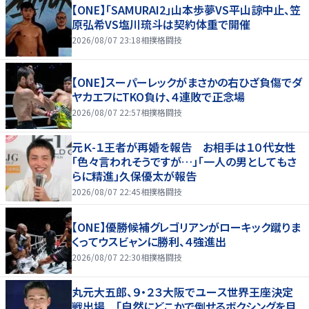
【ONE】「SAMURAI2」山本歩夢VS平山諒中止、笠
原弘希VS塩川琉斗は契約体重で開催
2026/08/07 23:18
相撲格闘技
【ONE】スーパーレックがまさかの右ひざ負傷でダ
ヤカエフにTKO負け、４連敗で正念場
2026/08/07 22:57
相撲格闘技
元Ｋ-１王者が再婚を報告 お相手は１０代女性
「色々言われそうですが…」「一人の男としてもさ
らに精進」久保優太が報告
2026/08/07 22:45
相撲格闘技
【ONE】優勝候補グレゴリアンがローキック蹴りま
くってウスビャンに勝利、４強進出
2026/08/07 22:30
相撲格闘技
丸元大五郎、９・２３大阪でユース世界王座決定
戦出場 「自然にどこかで倒せるボクシングを目