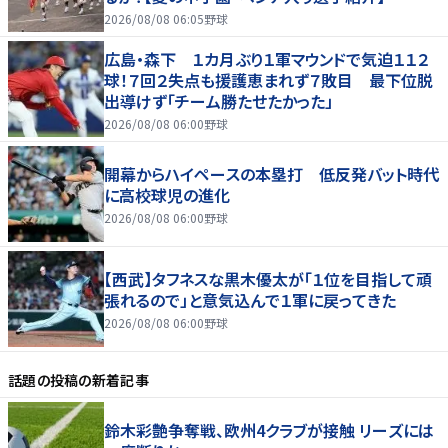
2026/08/08 06:05
野球
広島・森下 １カ月ぶり１軍マウンドで気迫１１２
球！７回２失点も援護恵まれず７敗目 最下位脱
出導けず「チーム勝たせたかった」
2026/08/08 06:00
野球
開幕からハイペースの本塁打 低反発バット時代
に高校球児の進化
2026/08/08 06:00
野球
【西武】タフネスな黒木優太が「１位を目指して頑
張れるので」と意気込んで１軍に戻ってきた
2026/08/08 06:00
野球
話題の投稿
の新着記事
鈴木彩艶争奪戦、欧州4クラブが接触 リーズには