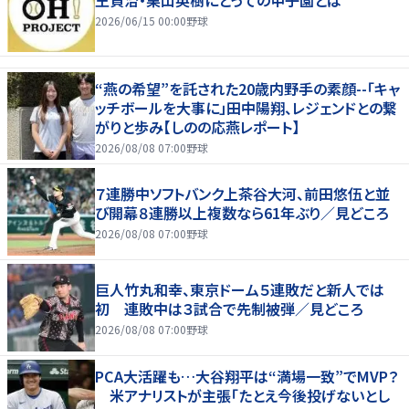
2026/06/15 00:00
野球
“燕の希望”を託された20歳内野手の素顔--「キャ
ッチボールを大事に」田中陽翔、レジェンドとの繋
がりと歩み【しのの応燕レポート】
2026/08/08 07:00
野球
７連勝中ソフトバンク上茶谷大河、前田悠伍と並
び開幕８連勝以上複数なら61年ぶり／見どころ
2026/08/08 07:00
野球
巨人竹丸和幸、東京ドーム５連敗だと新人では
初 連敗中は３試合で先制被弾／見どころ
2026/08/08 07:00
野球
PCA大活躍も…大谷翔平は“満場一致”でMVP？
米アナリストが主張「たとえ今後投げないとし