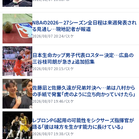
NBAの2026－27シーズン全日程は来週発表され
る見通し…現地記者が報道
2026/08/07 20:24
バスケ
日本生命カップ男子代表ロスター決定…広島の
三谷桂司朗が急きょ追加招集
2026/08/07 20:15
バスケ
佐藤凪と佐藤久遠が兄弟対決へ…弟は八村から
の手紙で発奮「虎のように立ち向かっていけたら」
2026/08/07 19:46
バスケ
レブロンPG起用の可能性をシクサーズ指揮官が
語る「彼は味方を生かす能力に長けている」
2026/08/07 19:38
バスケ