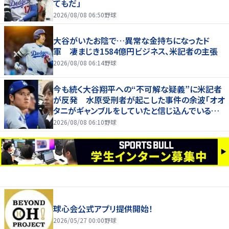
てもだ」
2026/08/08 06:50
野球
大谷がいたお陰で…異常な金持ちになったド
軍 凄まじき1584億円ビジネス、米記者の主張
2026/08/08 06:14
野球
今も続く大谷翔平への“不可解な疑義”に米記者
が反発 水原受刑者が起こした事件の余波「オオ
タニがギャンブルをしていたと信じ込んでいる人
が一定数いる」
2026/08/08 06:10
野球
球心会公式アプリ提供開始！
2026/05/27 00:00
野球