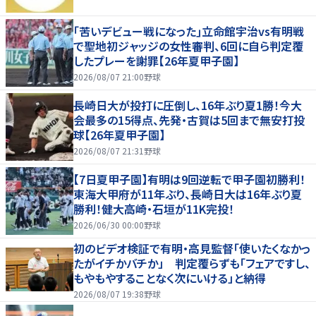
｢苦いデビュー戦になった｣立命館宇治vs有明戦
で聖地初ジャッジの女性審判、6回に自ら判定覆
したプレーを謝罪【26年夏甲子園】
2026/08/07 21:00
野球
長崎日大が投打に圧倒し、16年ぶり夏1勝！今大
会最多の15得点、先発・古賀は5回まで無安打投
球【26年夏甲子園】
2026/08/07 21:31
野球
【7日夏甲子園】有明は9回逆転で甲子園初勝利！
東海大甲府が11年ぶり、長崎日大は16年ぶり夏
勝利！健大高崎・石垣が11K完投！
2026/06/30 00:00
野球
初のビデオ検証で有明・高見監督「使いたくなかっ
たがイチかバチか」 判定覆らずも「フェアですし、
もやもやすることなく次にいける」と納得
2026/08/07 19:38
野球