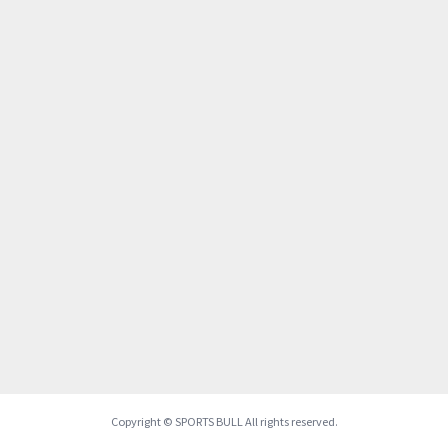
Copyright © SPORTS BULL All rights reserved.