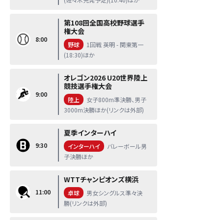
第108回全国高校野球選手
権大会
8:00
野球
1回戦 英明 - 関東第一
(18:30)ほか
オレゴン2026 U20世界陸上
競技選手権大会
9:00
陸上
女子800m準決勝、男子
3000m決勝ほか(リンクは外部)
夏季インターハイ
9:30
インターハイ
バレーボール男
子決勝ほか
WTTチャンピオンズ横浜
11:00
卓球
男女シングルス準々決
勝(リンクは外部)