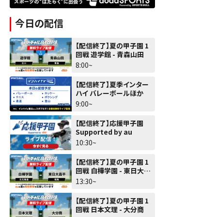
今日の配信
【配信終了】夏の甲子園 1
回戦 遊学館 - 青森山田
8:00~
【配信終了】夏季インター
ハイ バレーボールほか
9:00~
【配信終了】応援甲子園
Supported by au
10:30~
【配信終了】夏の甲子園 1
回戦 白樺学園 - 東日大昌
平
13:30~
【配信終了】夏の甲子園 1
回戦 日本文理 - 大分商