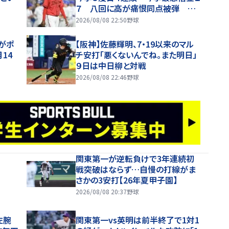
７ 八回に高が痛恨同点被弾 延
長十二回にアドゥワがサヨナラ被弾
2026/08/08 22:50
野球
智がポ
【阪神】佐藤輝明、7・19以来のマル
14
チ安打「悪くないんでね。また明日」
９日は中日柳と対戦
2026/08/08 22:46
野球
関東第一が逆転負けで3年連続初
戦突破はならず…自慢の打線がま
さかの3安打【26年夏甲子園】
2026/08/08 20:37
野球
左腕
関東第一vs英明は前半終了で1対1