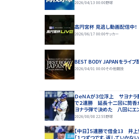
2026/04/13 00:00
野球
高円宮杯 見逃し動画配信中！
2026/06/17 00:00
サッカー
BEST BODY JAPANをライブ
2026/04/01 00:00
その他競技
ＤｅＮＡが３位浮上 サヨナラ
で２連勝 延長十二回に筒香
ヨナラ弾で決めた 八回にエ
ーナシオンが同点ソロ 馬場
2026/08/08 22:55
野球
籍後初勝利
【中日】５連勝で借金13 井
「１つずつです、返していかな