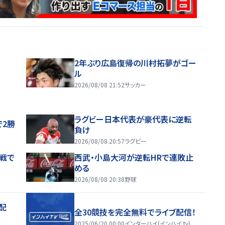
2年ぶり広島復帰の川村拓夢がゴー
ル
2026/08/08 21:52
サッカー
ラグビー日本代表が豪代表に逆転
で2勝
負け
2026/08/08 20:57
ラグビー
戦で
西武・小島大河が逆転HRで連敗止
める
2026/08/08 20:38
野球
配
全30競技を完全無料でライブ配信！
2025/06/20 00:00
インターハイ(インハイ.tv)