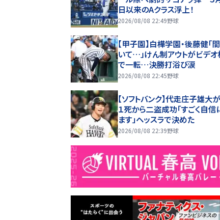
日以来のAクラス浮上！
2026/08/08 22:49
野球
【甲子園】白樺学園・後藤健「
いて…」けん制アウトがビデオ
で一転…決勝打浴び涙
2026/08/08 22:45
野球
【ソフトバンク】代走庄子雄大
１死から二盗成功「すごく自信
ます」ヘッスラで決めた
2026/08/08 22:39
野球