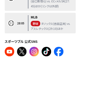
(谷口彰悟ら) vs. ロンメルSK(27:
45)ほか(リンクは外部)
MLB
28:05
野球
Rソックス(吉田正尚) vs.
アスレチックス(29:10)ほか
スポーツブル 公式SNS