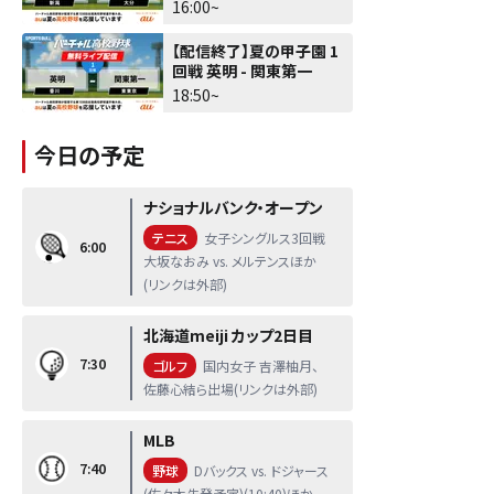
16:00~
【配信終了】夏の甲子園 1
回戦 英明 - 関東第一
18:50~
今日の予定
ナショナルバンク・オープン
テニス
女子シングルス3回戦
6:00
大坂なおみ vs. メルテンスほか
(リンクは外部)
北海道meiji カップ2日目
7:30
ゴルフ
国内女子 吉澤柚月、
佐藤心結ら出場(リンクは外部)
MLB
7:40
野球
Dバックス vs. ドジャース
(佐々木先発予定)(10:40)ほか