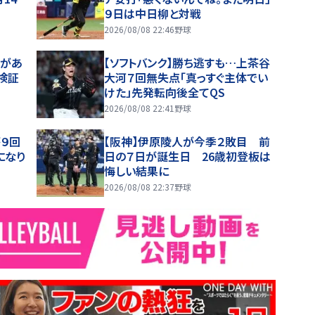
９日は中日柳と対戦
2026/08/08 22:46
野球
間があ
【ソフトバンク】勝ち逃すも…上茶谷
検証
大河７回無失点「真っすぐ主体でい
けた」先発転向後全てQS
2026/08/08 22:41
野球
が９回
【阪神】伊原陵人が今季２敗目 前
になり
日の７日が誕生日 26歳初登板は
悔しい結果に
2026/08/08 22:37
野球