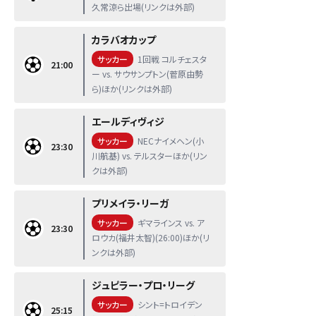
久常涼ら出場(リンクは外部)
カラバオカップ
サッカー
1回戦 コルチェスタ
21:00
ー vs. サウサンプトン(菅原由勢
ら)ほか(リンクは外部)
エールディヴィジ
サッカー
NECナイメヘン(小
23:30
川航基) vs. テルスターほか(リン
クは外部)
プリメイラ・リーガ
サッカー
ギマラインス vs. ア
23:30
ロウカ(福井太智)(26:00)ほか(リ
ンクは外部)
ジュピラー・プロ・リーグ
サッカー
シント=トロイデン
25:15