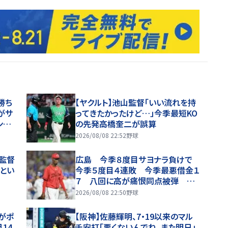
勝ち
【ヤクルト】池山監督「いい流れを持
がサ
ってきたかったけど…」今季最短KO
ンカ
の先発高橋奎二が誤算
が移
2026/08/08 22:52
野球
上監督
広島 今季８度目サヨナラ負けで
いとい
今季５度目４連敗 今季最悪借金１
７ 八回に高が痛恨同点被弾 延
長十二回にアドゥワがサヨナラ被弾
2026/08/08 22:50
野球
智がポ
【阪神】佐藤輝明、7・19以来のマル
14
チ安打「悪くないんでね。また明日」