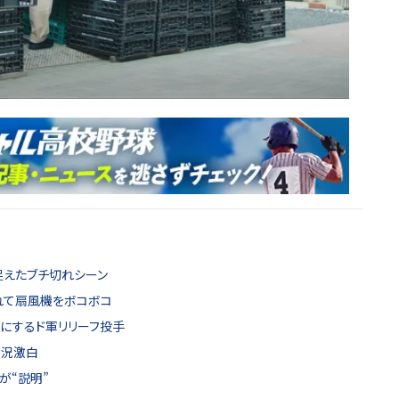
捉えたブチ切れシーン
れて扇風機をボコボコ
にするド軍リリーフ投手
状況激白
が“説明”