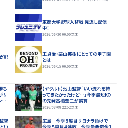
東都大学野球入替戦 見逃し配信
中！
2026/06/30 00:00
野球
王貞治・栗山英樹にとっての甲子園
配信！
とは
2026/06/15 00:00
野球
勝ち
【ヤクルト】池山監督「いい流れを持
がサ
ってきたかったけど…」今季最短KO
ンカ
の先発高橋奎二が誤算
が移
2026/08/08 22:52
野球
上監督
広島 今季８度目サヨナラ負けで
いとい
今季５度目４連敗 今季最悪借金１