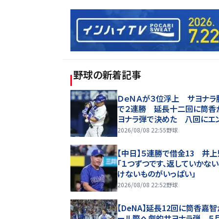
野球
の新着記事
ＤｅＮＡが３位浮上 サヨナラ
で２連勝 延長十二回に筒香
ヨナラ弾で決めた 八回にエ
ーナシオンが同点ソロ 馬場
2026/08/08 22:55
野球
籍後初勝利
【中日】５連勝で借金13 井
「１つずつです、返していかな
けないものがいっぱい」
2026/08/08 22:52
野球
【DeNA】延長12回に筒香嘉
ール際へ劇的サヨナラ弾 ５月