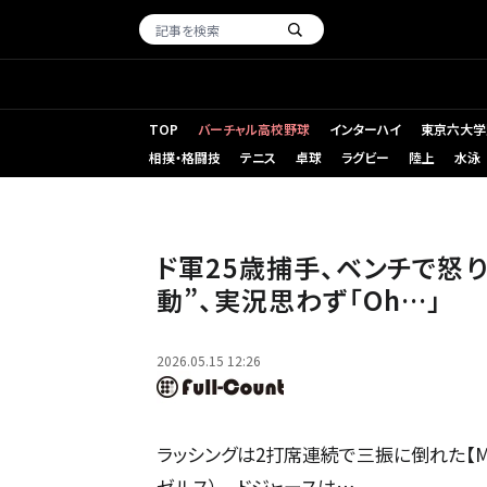
TOP
バーチャル高校野球
インターハイ
東京六大学
相撲・格闘技
テニス
卓球
ラグビー
陸上
水泳
ドジャースのダルトン・ラッシング【写真：黒澤崇】
ド軍25歳捕手、ベンチで怒
動”、実況思わず「Oh…」
2026.05.15 12:26
ラッシングは2打席連続で三振に倒れた【ML
ゼルス） ドジャースは…