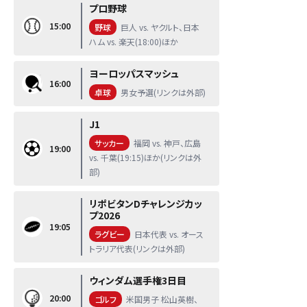
プロ野球
15:00
野球
巨人 vs. ヤクルト、日本
ハム vs. 楽天(18:00)ほか
ヨーロッパスマッシュ
16:00
卓球
男女予選(リンクは外部)
J1
サッカー
福岡 vs. 神戸、広島
19:00
vs. 千葉(19:15)ほか(リンクは外
部)
リポビタンDチャレンジカッ
プ2026
19:05
ラグビー
日本代表 vs. オース
トラリア代表(リンクは外部)
ウィンダム選手権3日目
20:00
ゴルフ
米国男子 松山英樹、