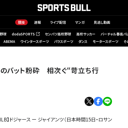
競技
速報
ライブ配信
マンガ
見逃し動画
野球
dodaSPORTS
センバツ高校野球
高校サッカー
バーチャル春高バ
（新しいタブで開く）
ABEMA
ウインタースポーツ
パラスポーツ
ダンス
モータースポーツ
そ
りのバット粉砕 相次ぐ“苛立ち行
B】ドジャース ー ジャイアンツ（日本時間15日・ロサン