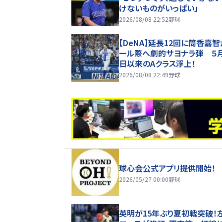
けないものがいっぱい」
2026/08/08 22:52
野球
【DeNA】延長12回に筒香嘉
ール際へ劇的サヨナラ弾 ５月
日以来のAクラス浮上！
2026/08/08 22:49
野球
球心会公式アプリ提供開始！
2026/05/27 00:00
野球
英明が15年ぶり夏初戦突破！