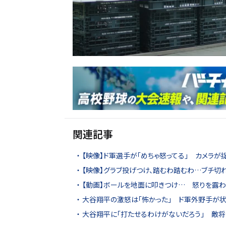
関連記事
【映像】ド軍選手が「めちゃ怒ってる」 カメラが
【映像】グラブ投げつけ、踏むわ踏むわ…ブチ切
【動画】ボールを地面に叩きつけ… 怒りを露わ
大谷翔平の激怒は「怖かった」 ド軍外野手が
大谷翔平に「打たせるわけがないだろう」 敵将