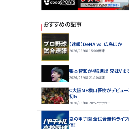
おすすめの記事
【速報】DeNA vs. 広島ほか
2026/08/08 15:00
野球
張本智和が4強進出 兄妹Vま
2026/08/08 21:10
卓球
C大阪MF横山夢樹がデビュー
初G
2026/08/08 20:52
サッカー
夏の甲子園 全試合無料ライブ
信！