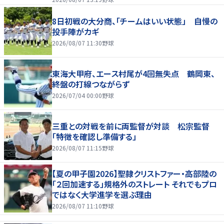
8日初戦の大分商、「チームはいい状態」 自慢の
投手陣がカギ
2026/08/07 11:30
野球
東海大甲府、エース村尾が4回無失点 鶴岡東、
終盤の打線つながらず
2026/07/04 00:00
野球
三重との対戦を前に両監督が対談 松宗監督
「特徴を確認し準備する」
2026/08/07 11:15
野球
【夏の甲子園2026】聖隷クリストファー・高部陸の
「２回加速する」規格外のストレート それでもプロ
ではなく大学進学を選ぶ理由
2026/08/07 11:10
野球