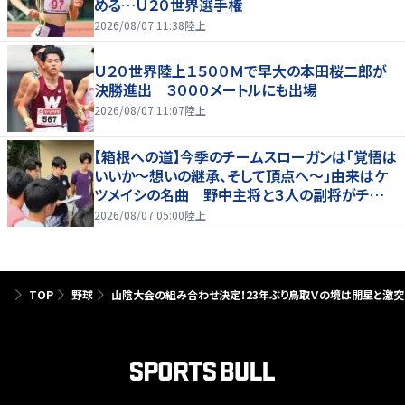
める…Ｕ２０世界選手権
2026/08/07 11:38
陸上
Ｕ２０世界陸上１５００Ｍで早大の本田桜二郎が
決勝進出 ３０００メートルにも出場
2026/08/07 11:07
陸上
【箱根への道】今季のチームスローガンは「覚悟は
いいか～想いの継承、そして頂点へ～」由来はケ
ツメイシの名曲 野中主将と３人の副将がチーム
を引っ張る…夏合宿特集第１弾、国学院大
2026/08/07 05:00
陸上
TOP
野球
山陰大会の組み合わせ決定！23年ぶり鳥取Ｖの境は開星と激突！