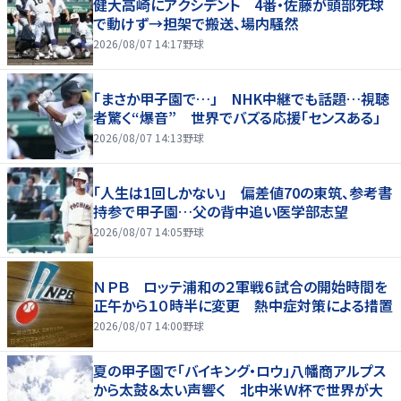
健大高崎にアクシデント 4番・佐藤が頭部死球
で動けず→担架で搬送、場内騒然
2026/08/07 14:17
野球
「まさか甲子園で…」 NHK中継でも話題…視聴
者驚く“爆音” 世界でバズる応援「センスある」
2026/08/07 14:13
野球
「人生は1回しかない」 偏差値70の東筑、参考書
持参で甲子園…父の背中追い医学部志望
2026/08/07 14:05
野球
ＮＰＢ ロッテ浦和の２軍戦６試合の開始時間を
正午から１０時半に変更 熱中症対策による措置
2026/08/07 14:00
野球
夏の甲子園で「バイキング・ロウ」八幡商アルプス
から太鼓＆太い声響く 北中米Ｗ杯で世界が大