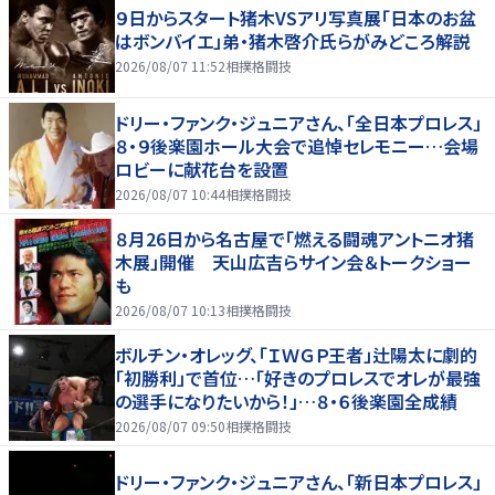
９日からスタート猪木VSアリ写真展「日本のお盆
はボンバイエ」弟・猪木啓介氏らがみどころ解説
2026/08/07 11:52
相撲格闘技
ドリー・ファンク・ジュニアさん、「全日本プロレス」
８・９後楽園ホール大会で追悼セレモニー…会場
ロビーに献花台を設置
2026/08/07 10:44
相撲格闘技
８月26日から名古屋で「燃える闘魂アントニオ猪
木展」開催 天山広吉らサイン会＆トークショー
も
2026/08/07 10:13
相撲格闘技
ボルチン・オレッグ、「ＩＷＧＰ王者」辻陽太に劇的
「初勝利」で首位…「好きのプロレスでオレが最強
の選手になりたいから！」…８・６後楽園全成績
2026/08/07 09:50
相撲格闘技
ドリー・ファンク・ジュニアさん、「新日本プロレス」