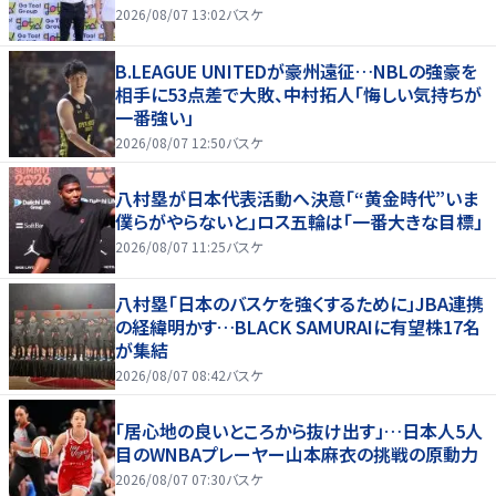
2026/08/07 13:02
バスケ
B.LEAGUE UNITEDが豪州遠征…NBLの強豪を
相手に53点差で大敗、中村拓人「悔しい気持ちが
一番強い」
2026/08/07 12:50
バスケ
八村塁が日本代表活動へ決意「“黄金時代”いま
僕らがやらないと」ロス五輪は「一番大きな目標」
2026/08/07 11:25
バスケ
八村塁「日本のバスケを強くするために」JBA連携
の経緯明かす…BLACK SAMURAIに有望株17名
が集結
2026/08/07 08:42
バスケ
「居心地の良いところから抜け出す」…日本人5人
目のWNBAプレーヤー山本麻衣の挑戦の原動力
2026/08/07 07:30
バスケ