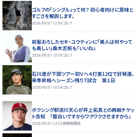
ゴルフの「シングル」って何？ 初心者向けに意味と
すごさを解説します。
2026/08/07 11:00
ゴルフ
前髪おろしたセキ・ユウティンに「美人は何やって
も美しい」桑木志帆も「いいね」
2026/08/07 10:59
ゴルフ
石川遼が下部ツアー初Ｖへ４打差12位で好発進、
来季昇格へシーズン残り７試合 第１日
2026/08/07 10:54
ゴルフ
ボクシング那須川天心が井上拓真との再戦チケッ
ト告知 「面白いですからワクワクさせますから」
2026/08/07 12:52
相撲格闘技