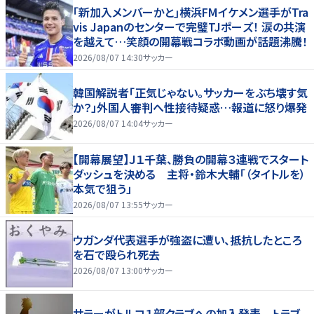
｢新加入メンバーかと｣横浜FMイケメン選手がTra
vis Japanのセンターで完璧TJポーズ！ 涙の共演
を越えて…笑顔の開幕戦コラボ動画が話題沸騰！
2026/08/07 14:30
サッカー
韓国解説者「正気じゃない。サッカーをぶち壊す気
か？」外国人審判へ性接待疑惑…報道に怒り爆発
2026/08/07 14:04
サッカー
【開幕展望】Ｊ１千葉、勝負の開幕３連戦でスタート
ダッシュを決める 主将・鈴木大輔「（タイトルを）
本気で狙う」
2026/08/07 13:55
サッカー
ウガンダ代表選手が強盗に遭い、抵抗したところ
を石で殴られ死去
2026/08/07 13:00
サッカー
サラーがトルコ１部クラブへの加入発表 トラブ