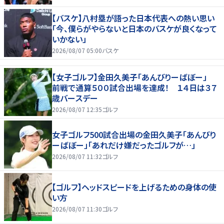
【バスケ】八村塁が語った日本代表への熱い思い
「今、僕らがやらないと日本のバスケが良くなって
いかない」
2026/08/07 05:00
バスケ
【女子ゴルフ】金田久美子「あんびりーばぼー」
前戦で通算５００試合出場を達成！ １４日は３７
歳バースデー
2026/08/07 12:35
ゴルフ
女子ゴルフ500試合出場の金田久美子「あんびり
ーばぼー」「あれだけ嫌だったゴルフが…」
2026/08/07 11:32
ゴルフ
【ゴルフ】ヘッドスピードを上げるための身体の使
い方
2026/08/07 11:30
ゴルフ