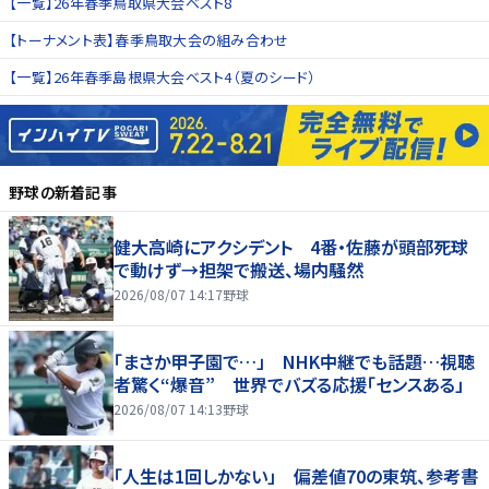
【一覧】26年春季鳥取県大会ベスト8
【トーナメント表】春季鳥取大会の組み合わせ
【一覧】26年春季島根県大会ベスト4（夏のシード）
野球
の新着記事
健大高崎にアクシデント 4番・佐藤が頭部死球
で動けず→担架で搬送、場内騒然
2026/08/07 14:17
野球
「まさか甲子園で…」 NHK中継でも話題…視聴
者驚く“爆音” 世界でバズる応援「センスある」
2026/08/07 14:13
野球
「人生は1回しかない」 偏差値70の東筑、参考書