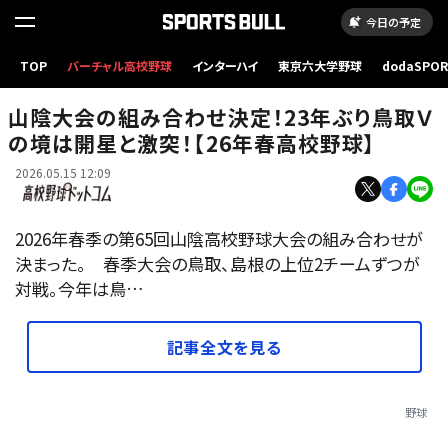
今日の予定
TOP
バーチャル高校野球
インターハイ
東京六大学野球
dodaSPO
写真はイメージ
（新しいタブ
山陰大会の組み合わせ決定！23年ぶり鳥取Ｖ
の境は開星と激突！【26年春高校野球】
2026.05.15 12:09
2026年春季の第65回山陰高校野球大会の組み合わせが
決まった。 春季大会の鳥取、島根の上位2チームずつが
対戦。今年は鳥…
記事全文を見る
野球