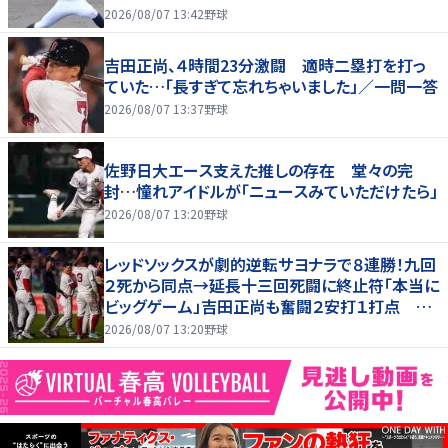
2026/08/07 13:42
野球
吉田正尚、４時間23分激闘 適時二塁打を打っ
ていた…「長すぎて忘れちゃいました」／一問一答
2026/08/07 13:37
野球
佐野日大エース支えた推しの存在 堂々の完
封…憧れアイドルが「ニュースみていただけたら」
2026/08/07 13:20
野球
レッドソックスが劇的逆転サヨナラで８連勝！九回
２死から同点→延長十三回死闘に終止符「本当に
ビッグゲーム」吉田正尚も奮闘２安打１打点 本
拠地熱狂
2026/08/07 13:20
野球