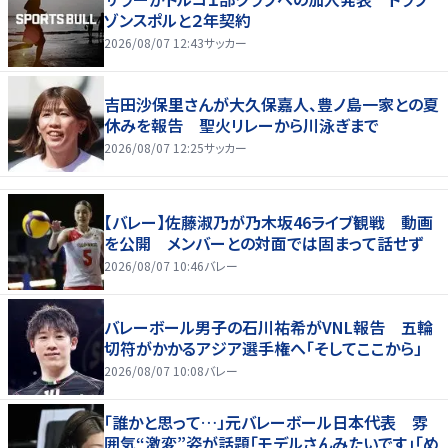
ゾンスポルと２年契約
2026/08/07 12:43
サッカー
吉田沙保里さんが大久保嘉人、豊ノ島一家との夏
休みを報告 聖火リレーから川泳ぎまで
2026/08/07 12:25
サッカー
【バレー】佐藤淑乃が乃木坂46ライブ観戦 動画
を公開 メンバーとの対面では固まって話せず
2026/08/07 10:46
バレー
バレーボール男子の石川祐希がVNL報告 五輪
切符がかかるアジア選手権へ「そしてここから」
2026/08/07 10:08
バレー
「誰かと思って…」元バレーボール日本代表 雰
囲気“激変”姿が話題「モデルさんみたいです」「め