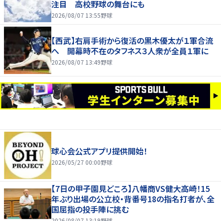
注目 高校野球の舞台にも
2026/08/07 13:55
野球
【西武】右肩手術から復活の黒木優太が１軍合流
へ 開幕時不在のタフネス３人衆が全員１軍に
2026/08/07 13:49
野球
球心会公式アプリ提供開始！
2026/05/27 00:00
野球
【7日の甲子園見どころ】八幡商VS健大高崎！15
年ぶり出場の公立校・背番号18の指名打者が、全
国屈指の投手陣に挑む
2026/08/07 13:19
野球