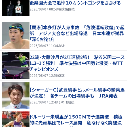
後楽園大会で追悼１０カウントゴングをささげる
2026/08/07 08:58
相撲格闘技
【競泳】本多灯が人身事故 「危険運転致傷」で起
訴 アジア大会など出場辞退 日本水連が謝罪
「深くお詫び」
2026/08/07 11:34
水泳
22歳・大藤沙月が2年連続8強！ 粘る米国エース
に3−1で勝利 準々決勝は中国勢と激突…WTT
チャンピオンズ
2026/08/07 12:56
卓球
【シャーガーＣ】武豊騎手とルメール騎手の騎乗馬
が決定！ 各チームの出場騎手も ＪＲＡ発表
2026/08/07 12:48
その他競技
ドルーリー朱瑛里が１５００Ｍで予選突破 積極
的に先頭集団でレース展開 危なげなく突破決