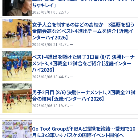
ちゃキレイ」
2026/08/07 05:22
バレー
女子大会を制するのはどの高校か 3連覇を狙う
金蘭会高などベスト４進出チームを紹介【近畿イ
ンターハイ2026】
2026/08/06 21:41
バレー
ベスト4進出を懸けた男子3日目（8/7）決勝トーナ
メント3、4回戦全12試合をご紹介【近畿インター
ハイ2026】
2026/08/06 18:44
バレー
男子2日目（8/6）決勝トーナメント1、2回戦全21試
合の結果【近畿インターハイ2026】
2026/08/06 18:19
バレー
Go Too! GroupがFIBAと提携を締結…愛知で10
月に3x3車いすバスケの国際イベント開催へ