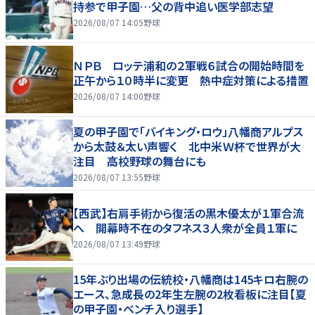
持参で甲子園…父の背中追い医学部志望
2026/08/07 14:05
野球
ＮＰＢ ロッテ浦和の２軍戦６試合の開始時間を
正午から１０時半に変更 熱中症対策による措置
2026/08/07 14:00
野球
夏の甲子園で「バイキング・ロウ」八幡商アルプス
から太鼓＆太い声響く 北中米Ｗ杯で世界が大
注目 高校野球の舞台にも
2026/08/07 13:55
野球
【西武】右肩手術から復活の黒木優太が１軍合流
へ 開幕時不在のタフネス３人衆が全員１軍に
2026/08/07 13:49
野球
15年ぶり出場の伝統校・八幡商は145キロ右腕の
エース、急成長の2年生左腕の2枚看板に注目【夏
の甲子園・ベンチ入り選手】