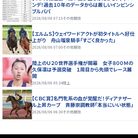
ンデ！過去１０年のデータからは厳しいインビンシ
ブルパパ
2026/08/06 07:15
その他競技
【エルムＳ】ウェイワードアクトが初タイトルへ好仕
上がり 舟山瑠泉騎手「すごく良かった」
2026/08/06 07:00
その他競技
陸上のＵ２０世界選手権が開幕 女子８００Ｍの
久保凛は予選突破 １周目から先頭でレース展
開
2026/08/06 05:34
陸上
【ＣＢＣ賞】名門牝系の血が覚醒だ！ディアナザー
ル上昇カーブ 斉藤崇調教師「本当にいい状態」
2026/08/06 06:30
その他競技