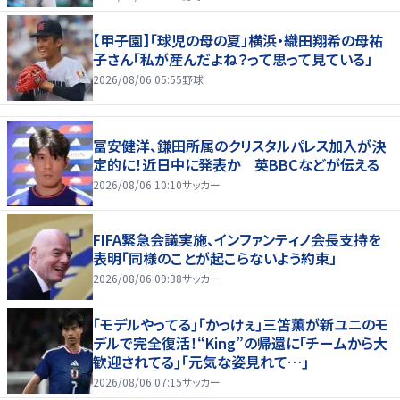
【甲子園】「球児の母の夏」横浜・織田翔希の母祐
子さん「私が産んだよね？って思って見ている」
2026/08/06 05:55
野球
冨安健洋、鎌田所属のクリスタルパレス加入が決
定的に！近日中に発表か 英BBCなどが伝える
2026/08/06 10:10
サッカー
FIFA緊急会議実施、インファンティノ会長支持を
表明「同様のことが起こらないよう約束」
2026/08/06 09:38
サッカー
｢モデルやってる｣｢かっけぇ｣三笘薫が新ユニのモ
デルで完全復活！“King”の帰還に｢チームから大
歓迎されてる｣｢元気な姿見れて…｣
2026/08/06 07:15
サッカー