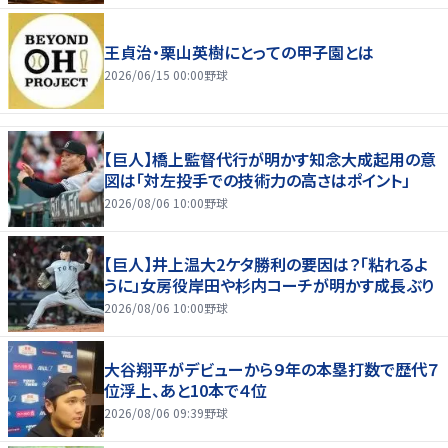
王貞治・栗山英樹にとっての甲子園とは
2026/06/15 00:00
野球
【巨人】橋上監督代行が明かす知念大成起用の意
図は「対左投手での技術力の高さはポイント」
2026/08/06 10:00
野球
【巨人】井上温大2ケタ勝利の要因は？「粘れるよ
うに」女房役岸田や杉内コーチが明かす成長ぶり
2026/08/06 10:00
野球
大谷翔平がデビューから９年の本塁打数で歴代７
位浮上、あと10本で４位
2026/08/06 09:39
野球