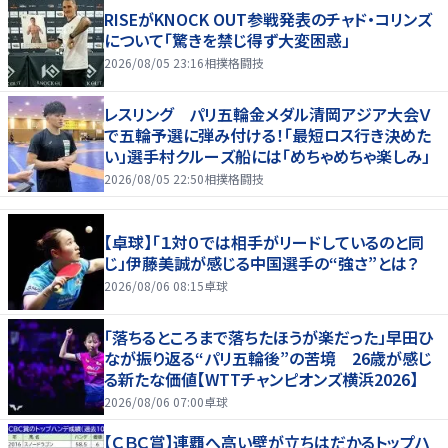
RISEがKNOCK OUT参戦発表のチャド・コリンズ
について「驚きを禁じ得ず大変困惑」
2026/08/05 23:16
相撲格闘技
レスリング パリ五輪金メダル清岡アジア大会Ｖ
で五輪予選に弾み付ける！「最短ロス行き決めた
い」選手村クルーズ船には「めちゃめちゃ楽しみ」
2026/08/05 22:50
相撲格闘技
【卓球】「１対０では相手がリードしているのと同
じ」伊藤美誠が感じる中国選手の“強さ”とは？
2026/08/06 08:15
卓球
「落ちるところまで落ちたほうが楽だった」早田ひ
なが振り返る“パリ五輪後”の苦境 26歳が感じ
る新たな価値【WTTチャンピオンズ横浜2026】
2026/08/06 07:00
卓球
【ＣＢＣ賞】連覇へ高い壁が立ちはだかるトップハ