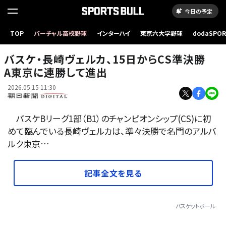
今日の予定
厳しいマークを受けながらゴールを決める長崎ヴェルカのスタンリー・ジョンソン=2026年5月
TOP
バーチャル高校野球
インターハイ
東京六大学野球
dodaSPO
8日午後7時16分、ハピネスアリーナ、寿柳聡撮影
（新しいタブ
バスケ・長崎ヴェルカ、15日からCS準決勝
A東京に連勝して進出
2026.05.15 11:30
バスケBリーグ1部（B1）のチャンピオンシップ(CS)に初
めて臨んでいる長崎ヴェルカは、準々決勝で名門のアルバ
ルク東京…
記事全文を見る
バスケットボール