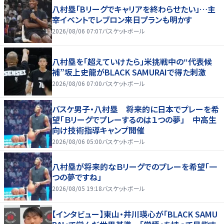
八村塁「Bリーグでキャリアを終わらせたい」…主
宰イベントでレブロン来日プランも明かす
2026/08/06 07:07
バスケットボール
八村塁を「超えていけたら」米挑戦中の“代表候
補”坂上史龍がBLACK SAMURAIで得た刺激
2026/08/06 07:00
バスケットボール
バスケ男子・八村塁 将来的に日本でプレーを希
望「Ｂリーグでプレーするのは１つの夢」 中高生
向け技術指導キャンプ開催
2026/08/06 05:00
バスケットボール
八村塁が将来的なＢリーグでのプレーを希望「一
つの夢ですね」
2026/08/05 19:18
バスケットボール
【インタビュー】東山・井川瑛心が「BLACK SAMU