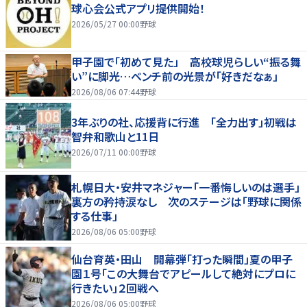
球心会公式アプリ提供開始！
2026/05/27 00:00
野球
甲子園で「初めて見た」 高校球児らしい“振る舞
い”に脚光…ベンチ前の光景が「好きだなぁ」
2026/08/06 07:44
野球
3年ぶりの社、応援背に行進 「全力出す」初戦は
智弁和歌山と11日
2026/07/11 00:00
野球
札幌日大・安井マネジャー「一番悔しいのは選手」
裏方の矜持涙なし 次のステージは「野球に関係
する仕事」
2026/08/06 05:00
野球
仙台育英・田山 開幕弾「打った瞬間」夏の甲子
園１号「この大舞台でアピールして絶対にプロに
行きたい」２回戦へ
2026/08/06 05:00
野球