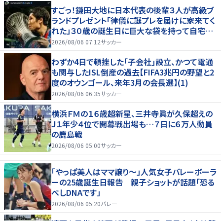
すごっ！鎌田大地に日本代表の後輩３人が高級ブ
ランドプレゼント「律儀に誕プレを届けに家来てく
れた」３０歳の誕生日に巨大な袋を持って自宅訪
問
2026/08/06 07:12
サッカー
わずか4日で頓挫した｢子会社｣設立、かつて電通
も関与したISL倒産の過去【FIFA3兆円の野望と2
度のオウンゴール、来年3月の会長選】(1)
2026/08/06 06:35
サッカー
横浜ＦＭの１６歳超新星、三井寺眞が久保超えの
Ｊ１年少４位で開幕戦出場も…７日に６万人動員
の鹿島戦
2026/08/06 05:00
サッカー
「やっぱ美人はママ譲り～」人気女子バレーボーラ
ーの25歳誕生日報告 親子ショットが話題「恐る
べしDNAです」
2026/08/06 05:20
バレー