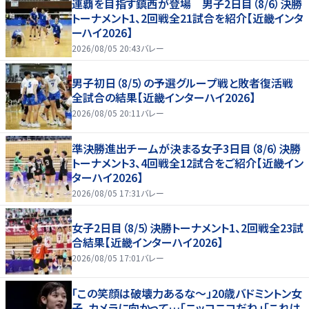
連覇を目指す鎮西が登場 男子2日目（8/6）決勝
トーナメント1、2回戦全21試合を紹介【近畿インタ
ーハイ2026】
2026/08/05 20:43
バレー
男子初日（8/5）の予選グループ戦と敗者復活戦
全試合の結果【近畿インターハイ2026】
2026/08/05 20:11
バレー
準決勝進出チームが決まる女子3日目（8/6）決勝
トーナメント3、4回戦全12試合をご紹介【近畿イン
ターハイ2026】
2026/08/05 17:31
バレー
女子2日目（8/5）決勝トーナメント1、2回戦全23試
合結果【近畿インターハイ2026】
2026/08/05 17:01
バレー
「この笑顔は破壊力あるな〜」20歳バドミントン女
子、カメラに向かって…「ニッコニコだね」「これは