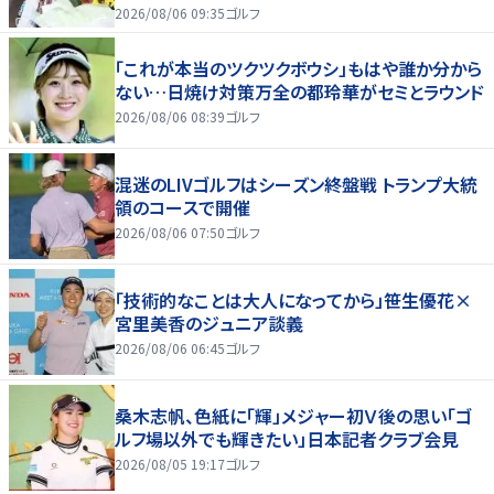
す」
2026/08/06 09:35
ゴルフ
「これが本当のツクツクボウシ」もはや誰か分から
ない…日焼け対策万全の都玲華がセミとラウンド
2026/08/06 08:39
ゴルフ
混迷のLIVゴルフはシーズン終盤戦 トランプ大統
領のコースで開催
2026/08/06 07:50
ゴルフ
「技術的なことは大人になってから」笹生優花×
宮里美香のジュニア談義
2026/08/06 06:45
ゴルフ
桑木志帆、色紙に「輝」メジャー初Ｖ後の思い「ゴ
ルフ場以外でも輝きたい」日本記者クラブ会見
2026/08/05 19:17
ゴルフ