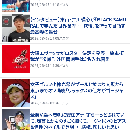
2026/08/05 19:18
バスケ
【インタビュー】東山・井川瑛心が「BLACK SAMU
RAI」で学んだ世界基準…「覚悟」を持って目指す
最高峰の舞台
2026/08/05 19:08
バスケ
大阪エヴェッサがロスター決定を発表…橋本拓
哉が“復帰”、外国籍選手は3名入れ替え
2026/08/05 18:39
バスケ
女子ゴルフ小林光希がプールに始まり大阪から
東京までオフ満喫「リラックスの仕方がゴージャ
ス」
2026/08/06 09:36
ゴルフ
全英Ｖ桑木志帆に安住アナ「すらーっとされてい
て。足首とかものすごく細くて」 ヴィトンのピアス
＆個性的ネイルで登場→「結構、珍しいと思いま