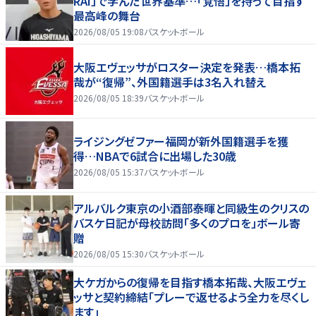
RAI」で学んだ世界基準…「覚悟」を持って目指す
最高峰の舞台
2026/08/05 19:08
バスケットボール
大阪エヴェッサがロスター決定を発表…橋本拓
哉が“復帰”、外国籍選手は3名入れ替え
2026/08/05 18:39
バスケットボール
ライジングゼファー福岡が新外国籍選手を獲
得…NBAで6試合に出場した30歳
2026/08/05 15:37
バスケットボール
アルバルク東京の小酒部泰暉と同級生のクリスの
バスケ日記が母校訪問「多くのプロを」ボール寄
贈
2026/08/05 15:30
バスケットボール
大ケガからの復帰を目指す橋本拓哉、大阪エヴェ
ッサと契約締結「プレーで返せるよう全力を尽くし
ます」