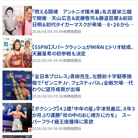
「燃える闘魂 アントニオ猪木展」名古屋栄三越
で開催…天山広吉＆武藤敬司＆藤波辰爾＆前田
日明＆初代タイガーマスクが来場…８・２６から９・
７まで
2026/08/06 09:49
相撲格闘技
【SSPW】スパークラッシュがMIRAIとトリオ結成、
天麗皇希の初参戦も決定
2026/08/06 09:36
相撲格闘技
「全日本プロレス」青柳亮生、左膝前十字靭帯損
傷で「ゼンニチＪｒ．フェスティバル」全戦欠場…代
わりに望月成晃が出場
2026/08/06 09:26
相撲格闘技
【ボクシング】４２歳「中年の星」宇津見義広、８年３
か月ぶり連勝「世の中のおじ様方に力を」 スー
パーフライ級王座獲得に意欲
2026/08/06 06:00
相撲格闘技