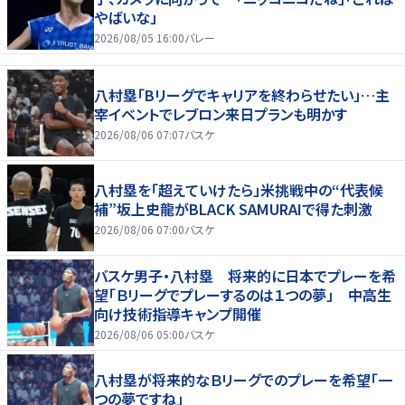
やばいな」
2026/08/05 16:00
バレー
八村塁「Bリーグでキャリアを終わらせたい」…主
宰イベントでレブロン来日プランも明かす
2026/08/06 07:07
バスケ
八村塁を「超えていけたら」米挑戦中の“代表候
補”坂上史龍がBLACK SAMURAIで得た刺激
2026/08/06 07:00
バスケ
バスケ男子・八村塁 将来的に日本でプレーを希
望「Ｂリーグでプレーするのは１つの夢」 中高生
向け技術指導キャンプ開催
2026/08/06 05:00
バスケ
八村塁が将来的なＢリーグでのプレーを希望「一
つの夢ですね」