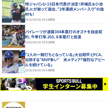
侍ジャパンU-15日本代表が決定！井端氏＆小池
氏Jr.が揃って選出、"2年連続メンバー入り"の逸
材も！
2026/08/06 09:18
野球
パイレーツが通算304本塁打のオズナを自由契
約、今季打率.203、８本塁打と低迷
2026/08/06 09:05
野球
「2人の一騎打ちとなっている」大谷翔平とPCA、
白熱する“MVP争い” 米メディア「強烈なアピー
ルを続けている」
2026/08/06 09:04
野球