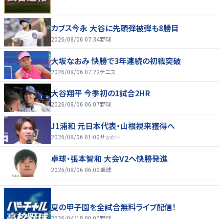
カブス今永 大谷に先頭弾被弾も8勝目
2026/08/06 07:34
野球
大坂なおみ 快勝で3年連続の初戦突破
2026/08/06 07:22
テニス
大谷翔平 今季初の1試合2HR
2026/08/06 06:07
野球
J1浦和 元日本代表・山根視来獲得へ
2026/08/06 01:00
サッカー
卓球・張本智和 大会V2へ快勝発進
2026/08/06 06:00
卓球
夏の甲子園を全試合無料ライブ配信！
2026/04/18 00:00
野球