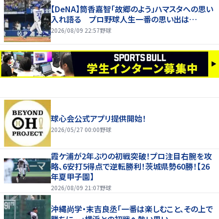
【DeNA】筒香嘉智「故郷のよう」ハマスタへの思い
入れ語る プロ野球人生一番の思い出は…
2026/08/09 22:57
野球
球心会公式アプリ提供開始！
2026/05/27 00:00
野球
霞ケ浦が2年ぶりの初戦突破！プロ注目右腕を攻
略、6安打5得点で逆転勝利！茨城県勢60勝！【26
年夏甲子園】
2026/08/09 21:07
野球
沖縄尚学・末吉良丞「一番は楽しむこと、その上で
勝ちに…」横浜との初戦へ熱い思い