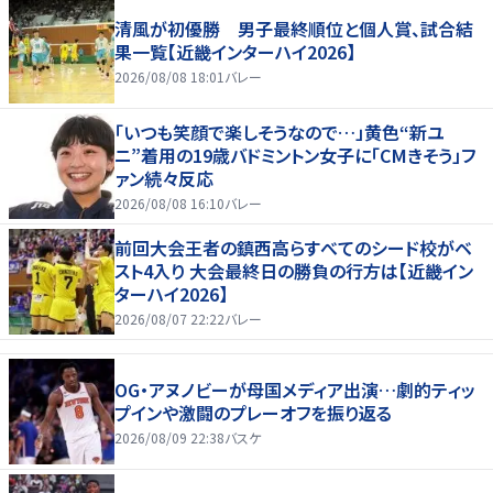
清風が初優勝 男子最終順位と個人賞、試合結
果一覧【近畿インターハイ2026】
2026/08/08 18:01
バレー
「いつも笑顔で楽しそうなので…」黄色“新ユ
ニ”着用の19歳バドミントン女子に「CMきそう」フ
ァン続々反応
2026/08/08 16:10
バレー
前回大会王者の鎮西高らすべてのシード校がベ
スト4入り 大会最終日の勝負の行方は【近畿イン
ターハイ2026】
2026/08/07 22:22
バレー
OG・アヌノビーが母国メディア出演…劇的ティッ
プインや激闘のプレーオフを振り返る
2026/08/09 22:38
バスケ