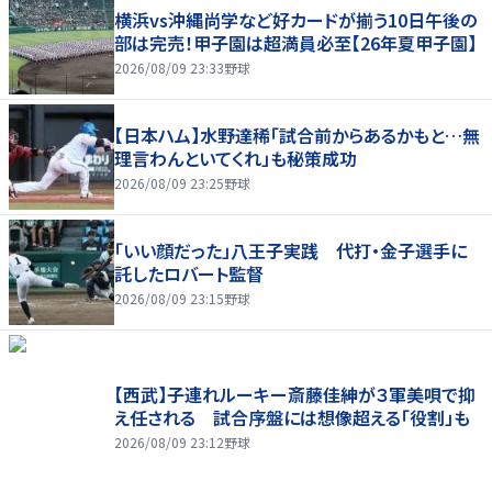
横浜vs沖縄尚学など好カードが揃う10日午後の
部は完売！甲子園は超満員必至【26年夏甲子園】
2026/08/09 23:33
野球
【日本ハム】水野達稀「試合前からあるかもと…無
理言わんといてくれ」も秘策成功
2026/08/09 23:25
野球
「いい顔だった」八王子実践 代打・金子選手に
託したロバート監督
2026/08/09 23:15
野球
【西武】子連れルーキー斎藤佳紳が３軍美唄で抑
え任される 試合序盤には想像超える「役割」も
2026/08/09 23:12
野球