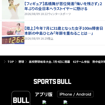
【フィギュア】高橋舞が首位発進「悔いを残さず」２
年ぶりの全日本へラストイヤーに懸ける
2026/08/09 18:22
ウィンタースポーツ
【陸上】今年７月に31歳となった女子100m障害日
本新の中島ひとみ「年齢を重ねることは…」
2026/08/09 16:29
陸上
TOP
野球
高校野球岐阜大会、7月4日に開幕 62チーム参加 熱中症対
アプリ版