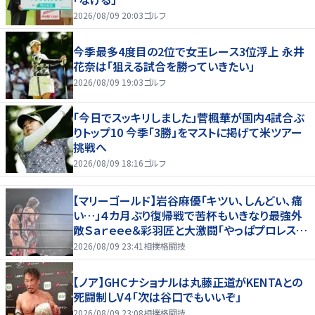
2026/08/09 20:03
ゴルフ
今季最多4度目の2位で女王レース3位浮上 永井
花奈は「狙える試合を勝っていきたい」
2026/08/09 19:03
ゴルフ
「今日でスッキリしました」菅楓華が国内4試合ぶ
りトップ10 今季「3勝」をマストに掲げて米ツアー
挑戦へ
2026/08/09 18:16
ゴルフ
【マリーゴールド】岩谷麻優「キツい、しんどい、痛
い…」４カ月ぶり復帰戦で苦杯もいきなり最強外
敵Ｓａｒｅｅｅ＆彩羽匠と大激闘「やっぱプロレス大
好き」
2026/08/09 23:41
相撲格闘技
【ノア】GHCナショナルは丸藤正道がKENTAとの
死闘制しV４「次は谷口でもいいぞ」
2026/08/09 23:08
相撲格闘技