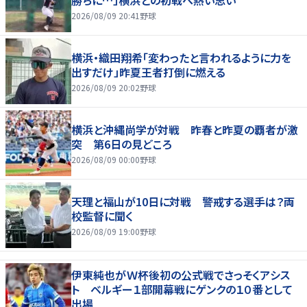
2026/08/09 20:41
野球
横浜・織田翔希「変わったと言われるように力を
出すだけ」昨夏王者打倒に燃える
2026/08/09 20:02
野球
横浜と沖縄尚学が対戦 昨春と昨夏の覇者が激
突 第6日の見どころ
2026/08/09 00:00
野球
天理と福山が10日に対戦 警戒する選手は？両
校監督に聞く
2026/08/09 19:00
野球
伊東純也がＷ杯後初の公式戦でさっそくアシス
ト ベルギー１部開幕戦にゲンクの１０番として
出場