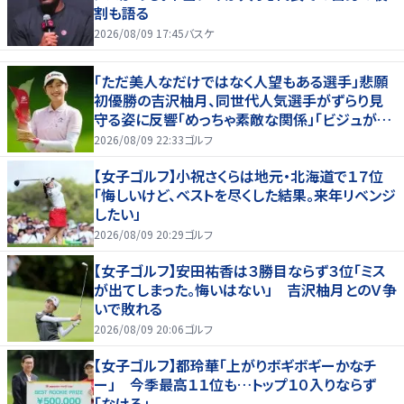
割も語る
2026/08/09 17:45
バスケ
「ただ美人なだけではなく人望もある選手」悲願
初優勝の吉沢柚月、同世代人気選手がずらり見
守る姿に反響「めっちゃ素敵な関係」「ビジュが良
すぎてびっくり」
2026/08/09 22:33
ゴルフ
【女子ゴルフ】小祝さくらは地元・北海道で１７位
「悔しいけど、ベストを尽くした結果。来年リベンジ
したい」
2026/08/09 20:29
ゴルフ
【女子ゴルフ】安田祐香は３勝目ならず３位「ミス
が出てしまった。悔いはない」 吉沢柚月とのＶ争
いで敗れる
2026/08/09 20:06
ゴルフ
【女子ゴルフ】都玲華「上がりボギボギーかなチ
ー」 今季最高１１位も…トップ１０入りならず
「なける」