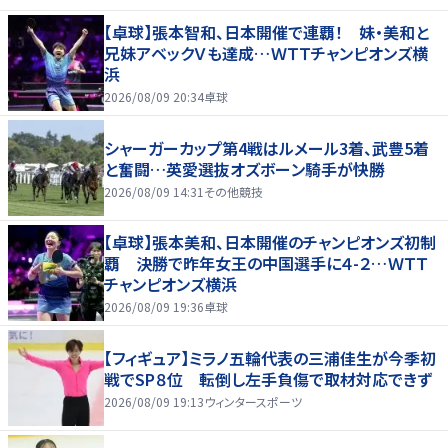
【卓球】張本智和、日本開催で連覇！ 妹・美和と
兄妹アベックＶも達成…ＷＴＴチャンピオンズ横
浜
2026/08/09 20:34
卓球
シャーガーカップ第4戦はルメール3着、武豊5着
と奮闘…英愛選抜オズボーン騎手が快勝
2026/08/09 14:31
その他競技
【卓球】張本美和、日本開催のチャンピオンズ初制
覇 決勝で昨年女王の中国選手に４-２…ＷＴＴ
チャンピオンズ横浜
2026/08/09 19:36
卓球
【フィギュア】ミラノ五輪代表の三浦佳生が今季初
戦でSP８位 転倒し左手負傷で取材対応できず
2026/08/09 19:13
ウィンタースポーツ