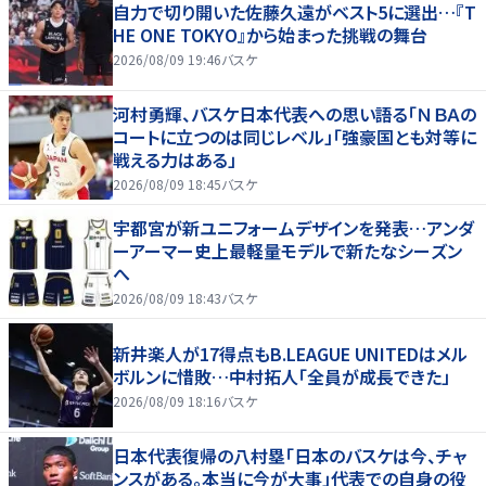
自力で切り開いた佐藤久遠がベスト5に選出…『T
HE ONE TOKYO』から始まった挑戦の舞台
2026/08/09 19:46
バスケ
河村勇輝、バスケ日本代表への思い語る「ＮＢＡの
コートに立つのは同じレベル」「強豪国とも対等に
戦える力はある」
2026/08/09 18:45
バスケ
宇都宮が新ユニフォームデザインを発表…アンダ
ーアーマー史上最軽量モデルで新たなシーズン
へ
2026/08/09 18:43
バスケ
新井楽人が17得点もB.LEAGUE UNITEDはメル
ボルンに惜敗…中村拓人「全員が成長できた」
2026/08/09 18:16
バスケ
日本代表復帰の八村塁「日本のバスケは今、チャ
ンスがある。本当に今が大事」代表での自身の役