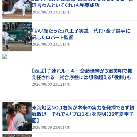
理言わんといてくれ」も秘策成功
2026/08/09 23:25
野球
「いい顔だった」八王子実践 代打・金子選手に
託したロバート監督
2026/08/09 23:15
野球
【西武】子連れルーキー斎藤佳紳が３軍美唄で抑
え任される 試合序盤には想像超える「役割」も
2026/08/09 23:12
野球
東海地区NO.1右腕が本来の実力を発揮できず初
戦敗退…それでも「プロ1本」を表明【26年夏甲子
園】
2026/08/09 23:00
野球