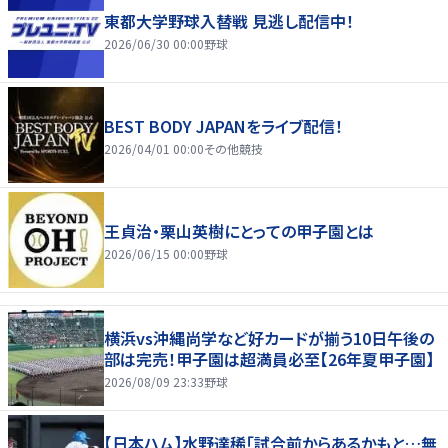
東都大学野球入替戦 見逃し配信中！
2026/06/30 00:00
野球
BEST BODY JAPANをライブ配信！
2026/04/01 00:00
その他競技
王貞治・栗山英樹にとっての甲子園とは
2026/06/15 00:00
野球
横浜vs沖縄尚学など好カードが揃う10日午後の
部は完売！甲子園は超満員必至【26年夏甲子園】
2026/08/09 23:33
野球
【日本ハム】水野達稀「試合前からあるかもと…無