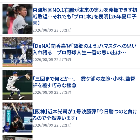
東海地区NO.1右腕が本来の実力を発揮できず初
戦敗退…それでも「プロ1本」を表明【26年夏甲子
園】
2026/08/09 23:00
野球
【DeNA】筒香嘉智「故郷のよう」ハマスタへの思い
入れ語る プロ野球人生一番の思い出は…
2026/08/09 22:57
野球
「三回まで何とか…」 霞ケ浦の左腕・小林、監督
評を覆す巧みな緩急
2026/08/09 22:57
野球
【阪神】近本光司が１号決勝弾「今日勝つのと負け
るので全然違います」
2026/08/09 22:52
野球