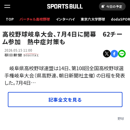
今日の予定
TOP
バーチャル高校野球
インターハイ
東京六大学野球
dodaSPO
岐阜県
（新しいタブ
高校野球岐阜大会、7月4日に開幕 62チー
ム参加 熱中症対策も
2026.05.15 11:00
岐阜県高校野球連盟は14日、第108回全国高校野球選
手権岐阜大会（県高野連、朝日新聞社主催）の日程を発表
した。7月4日…
記事全文を見る
野球