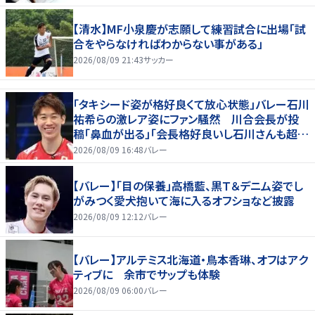
【清水】MF小泉慶が志願して練習試合に出場「試
合をやらなければわからない事がある」
2026/08/09 21:43
サッカー
「タキシード姿が格好良くて放心状態」バレー石川
祐希らの激レア姿にファン騒然 川合会長が投
稿「鼻血が出る」「会長格好良いし石川さんも超格
好いい」
2026/08/09 16:48
バレー
【バレー】「目の保養」高橋藍、黒Ｔ＆デニム姿でし
がみつく愛犬抱いて海に入るオフショなど披露
2026/08/09 12:12
バレー
【バレー】アルテミス北海道・鳥本香琳、オフはアク
ティブに 余市でサップも体験
2026/08/09 06:00
バレー