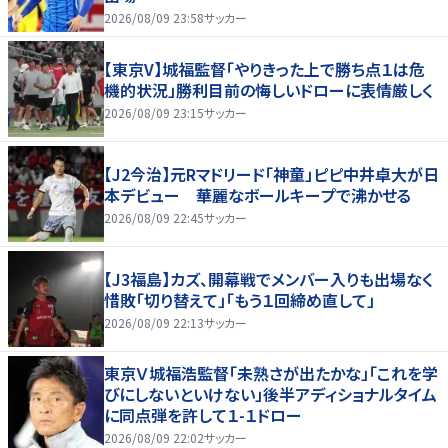
2026/08/09 23:58
サッカー
【東京V】城福監督「やりきった上で勝ち点１は危
機的状況」勝利目前の悔しいドローに表情厳しく
2026/08/09 23:15
サッカー
【J2今治】元Rマドリード「神童」ピピ中井卓大が日
本デビュー 華麗なボールキープで沸かせる
2026/08/09 22:45
サッカー
【J3福島】カズ、開幕戦でメンバー入りも出場なく
惜敗「切り替えて」「もう１回締め直して」
2026/08/09 22:13
サッカー
東京Ｖ城福浩監督「未熟さが出たかな」「これを学
びにしないといけない」後半アディショナルタイム
に同点弾を許して１-１ドロー
2026/08/09 22:02
サッカー