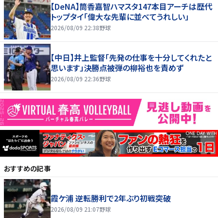
【DeNA】筒香嘉智ハマスタ147本目アーチは歴代
トップタイ「偉大な先輩に並べてうれしい」
2026/08/09 22:38
野球
【中日】井上監督「先発の仕事を十分してくれたと
思います」決勝点被弾の柳裕也を責めず
2026/08/09 22:36
野球
おすすめの記事
霞ケ浦 逆転勝利で2年ぶり初戦突破
2026/08/09 21:07
野球