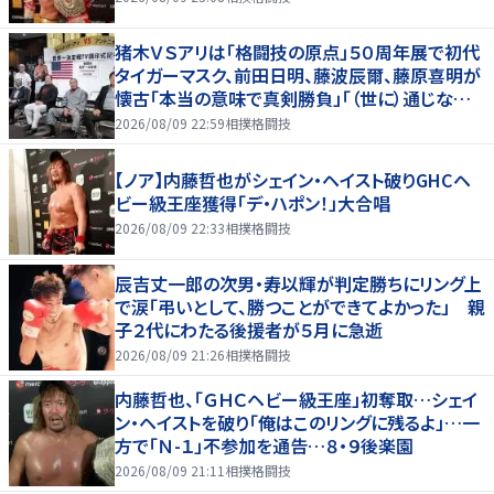
猪木ＶＳアリは「格闘技の原点」５０周年展で初代
タイガーマスク、前田日明、藤波辰爾、藤原喜明が
懐古「本当の意味で真剣勝負」「（世に）通じない
歯がゆさも」
2026/08/09 22:59
相撲格闘技
【ノア】内藤哲也がシェイン・ヘイスト破りGHCヘ
ビー級王座獲得「デ・ハポン！」大合唱
2026/08/09 22:33
相撲格闘技
辰吉丈一郎の次男・寿以輝が判定勝ちにリング上
で涙「弔いとして、勝つことができてよかった」 親
子２代にわたる後援者が５月に急逝
2026/08/09 21:26
相撲格闘技
内藤哲也、「ＧＨＣヘビー級王座」初奪取…シェイ
ン・ヘイストを破り「俺はこのリングに残るよ」…一
方で「Ｎ-１」不参加を通告…８・９後楽園
2026/08/09 21:11
相撲格闘技