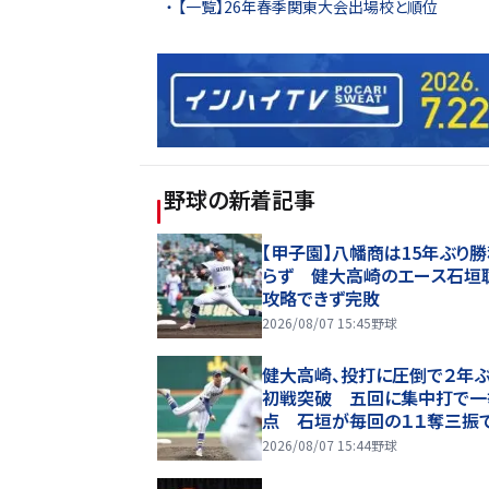
【一覧】26年春季関東大会出場校と順位
野球
の新着記事
【甲子園】八幡商は15年ぶり
らず 健大高崎のエース石垣
攻略できず完敗
2026/08/07 15:45
野球
健大高崎、投打に圧倒で２年ぶ
初戦突破 五回に集中打で一
点 石垣が毎回の１１奪三振
打完投勝利
2026/08/07 15:44
野球