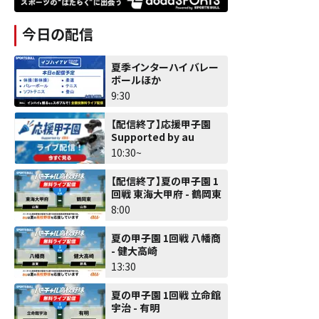
今日の配信
夏季インターハイ バレー
ボールほか
9:30
【配信終了】応援甲子園
Supported by au
10:30~
【配信終了】夏の甲子園 1
回戦 東海大甲府 - 鶴岡東
8:00
夏の甲子園 1回戦 八幡商
- 健大高崎
13:30
夏の甲子園 1回戦 立命館
宇治 - 有明