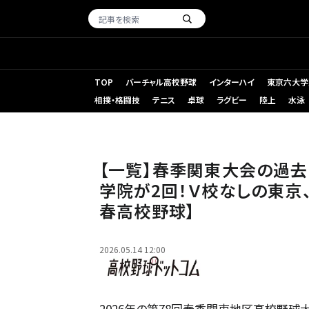
TOP
バーチャル高校野球
インターハイ
東京六大学
相撲・格闘技
テニス
卓球
ラグビー
陸上
水泳
（左から）健大高崎の石垣、専大松戸の吉岡誠、浦和学院の
【一覧】春季関東大会の過去
学院が2回！Ｖ校なしの東京
春高校野球】
2026.05.14 12:00
2026年の第78回春季関東地区高校野球