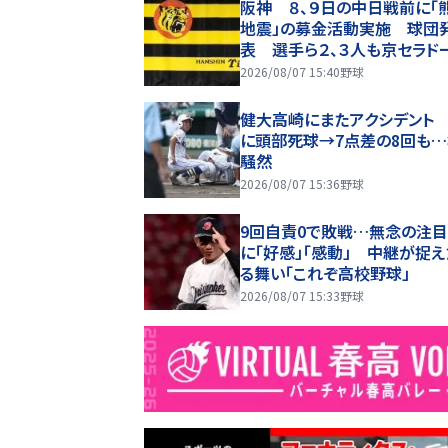
阪神 ８、９日の中日戦前に「
地震」の募金活動実施 球団
表 選手ら２、３人も京セラド
で活動に参加し全額寄付 球
2026/08/07 15:40
野球
には募金箱も設置
健大高崎にまたアクシデント 
に頭部死球→7点差の8回も
騒然
2026/08/07 15:36
野球
9回自責0で敗戦…無念の注
に「好感」「感動」 中継が捉
る舞い「これぞ高校野球」
2026/08/07 15:33
野球