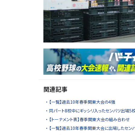
関連記事
【一覧】過去10年春季関東大会の4強
同パート8校中にギッシリ入ったセンバツ出場5校
【トーナメント表】春季関東大会の組み合わせ
【一覧】過去10年春季関東大会に出場したセン