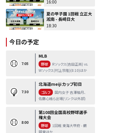
16:00
夏の甲子園 1回戦 立正大
淞南 - 長崎日大
18:30
今日の予定
MLB
7:05
野球
Rソックス(吉田正尚) vs.
Wソックス(村上宗隆)(8:10)ほか
北海道meiji カップ初日
7:30
ゴルフ
国内女子 吉澤柚月、
佐藤心結ら出場(リンクは外部)
第108回全国高校野球選手
権大会
8:00
野球
1回戦 東海大甲府 - 鶴
岡東ほか