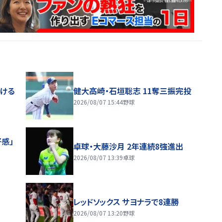
届ける
健大高崎・石垣聡志 11奪三振完投
2026/08/07 15:44
野球
感」
卓球・大藤沙月 2年連続8強進出
2026/08/07 13:39
卓球
レッドソックス サヨナラで8連勝
2026/08/07 13:20
野球