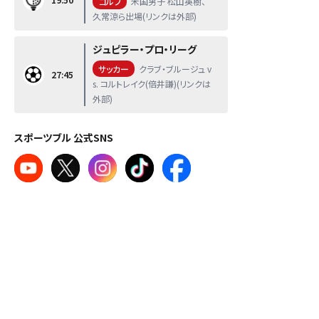
ゴルフ
米国男子 松山英樹、
久常涼ら出場(リンクは外部)
ジュピラー・プロ・リーグ
サッカー
クラブ・ブルージュ v
27:45
s. コルトレイク(倍井謙)(リンクは
外部)
スポーツブル 公式SNS