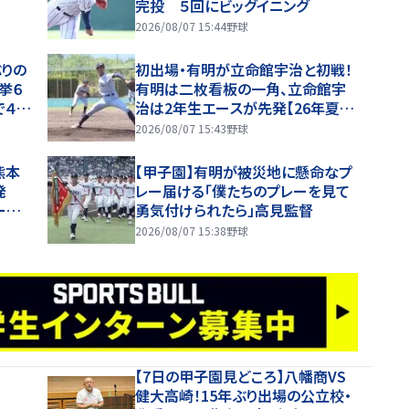
完投 ５回にビッグイニング
2026/08/07 15:44
野球
りの
初出場・有明が立命館宇治と初戦！
挙６
有明は二枚看板の一角、立命館宇
で４安
治は2年生エースが先発【26年夏甲
子園】
2026/08/07 15:43
野球
熊本
【甲子園】有明が被災地に懸命なプ
発
レー届ける「僕たちのプレーを見て
ーム
勇気付けられたら」高見監督
場内
2026/08/07 15:38
野球
【7日の甲子園見どころ】八幡商VS
健大高崎！15年ぶり出場の公立校・