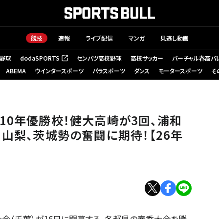
競技
速報
ライブ配信
マンガ
見逃し動画
野球
dodaSPORTS
センバツ高校野球
高校サッカー
バーチャル春高バ
（新しいタブで開く）
ABEMA
ウインタースポーツ
パラスポーツ
ダンス
モータースポーツ
そ
内藤
10年優勝校！健大高崎が3回、浦和
、山梨、茨城勢の奮闘に期待！【26年
大会（千葉）が16日に開幕する。各都県の春季大会を勝