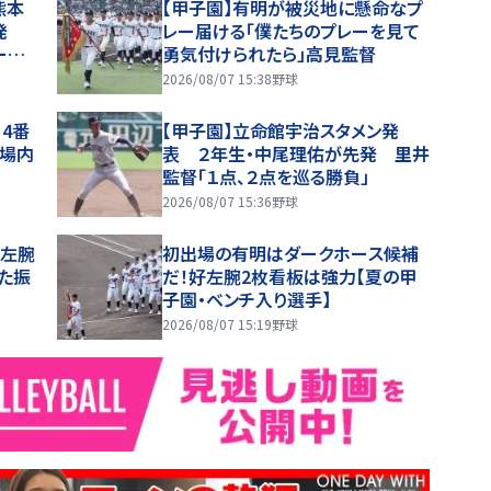
熊本
【甲子園】有明が被災地に懸命なプ
発
レー届ける「僕たちのプレーを見て
ーム
勇気付けられたら」高見監督
場内
2026/08/07 15:38
野球
4番
【甲子園】立命館宇治スタメン発
…場内
表 ２年生・中尾理佑が先発 里井
監督「１点、２点を巡る勝負」
2026/08/07 15:36
野球
目左腕
初出場の有明はダークホース候補
えた振
だ！好左腕2枚看板は強力【夏の甲
子園・ベンチ入り選手】
2026/08/07 15:19
野球