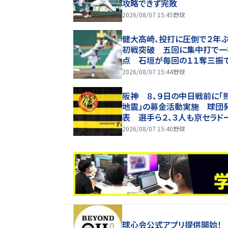
攻略できず完敗
2026/08/07 15:45
野球
健大高崎、投打に圧倒で２年ぶ
初戦突破 五回に集中打で一
点 石垣が毎回の１１奪三振
打完投勝利
2026/08/07 15:44
野球
阪神 ８、９日の中日戦前に「
地震」の募金活動実施 球団
表 選手ら２、３人も京セラド
で活動に参加し全額寄付 球
2026/08/07 15:40
野球
には募金箱も設置
球心会公式アプリ提供開始！