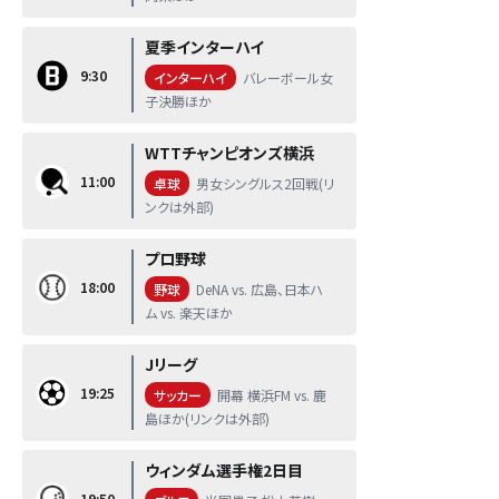
夏季インターハイ
9:30
インターハイ
バレーボール女
子決勝ほか
WTTチャンピオンズ横浜
11:00
卓球
男女シングルス2回戦(リ
ンクは外部)
プロ野球
18:00
野球
DeNA vs. 広島、日本ハ
ム vs. 楽天ほか
Jリーグ
19:25
サッカー
開幕 横浜FM vs. 鹿
島ほか(リンクは外部)
ウィンダム選手権2日目
19:50