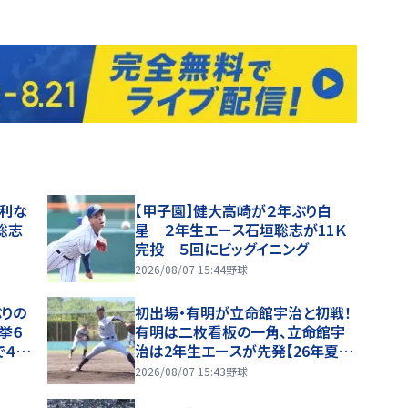
勝利な
【甲子園】健大高崎が２年ぶり白
聡志
星 ２年生エース石垣聡志が11Ｋ
完投 ５回にビッグイニング
2026/08/07 15:44
野球
りの
初出場・有明が立命館宇治と初戦！
挙６
有明は二枚看板の一角、立命館宇
で４安
治は2年生エースが先発【26年夏甲
子園】
2026/08/07 15:43
野球