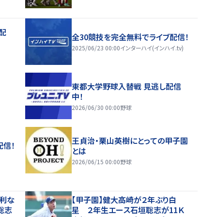
配
全30競技を完全無料でライブ配信！
2025/06/23 00:00
インターハイ(インハイ.tv)
東都大学野球入替戦 見逃し配信
中！
2026/06/30 00:00
野球
王貞治・栗山英樹にとっての甲子園
配信！
とは
2026/06/15 00:00
野球
勝利な
【甲子園】健大高崎が２年ぶり白
聡志
星 ２年生エース石垣聡志が11Ｋ