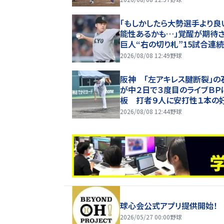
「もしかしたら大勢選手より良
能性あるかも…」覚醒が期待
巨人“右の切り札”15試合連
点中 圧巻の0.37「抜群の安
2026/08/08 12:49
野球
持っている」
阪神 「左アキレス腱断裂」の
が中２日で３度目のライブＢＰ
板 打者９人に安打性１本の
容 直球主体で空振りを量産
2026/08/08 12:44
野球
球心会公式アプリ提供開始！
2026/05/27 00:00
野球