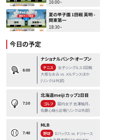
16:00~
夏の甲子園 1回戦 英明 -
関東第一
18:30~
今日の予定
ナショナルバンク・オープン
テニス
女子シングルス3回戦
6:00
大坂なおみ vs. メルテンスほか
(リンクは外部)
北海道meiji カップ2日目
7:30
ゴルフ
国内女子 吉澤柚月、
佐藤心結ら出場(リンクは外部)
MLB
7:40
野球
Dバックス vs. ドジャース
(佐々木先発予定)(10:40)ほか