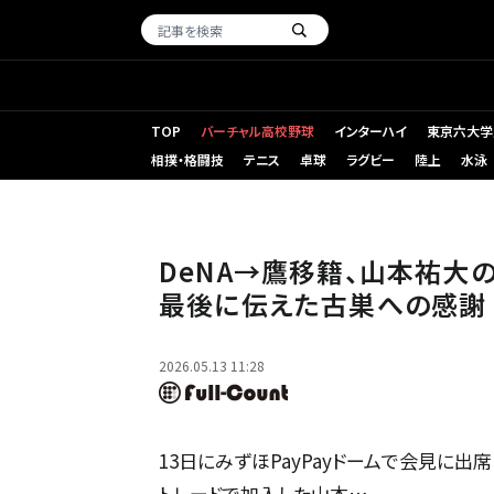
TOP
バーチャル高校野球
インターハイ
東京六大学
相撲・格闘技
テニス
卓球
ラグビー
陸上
水泳
入団会見に臨んだソフトバンク・山本祐大【写真：栗木一考】
DeNA→鷹移籍、山本祐大
最後に伝えた古巣への感謝
2026.05.13 11:28
13日にみずほPayPayドームで会見に出
トレードで加入した山本…