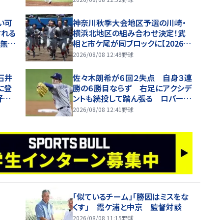
い可
神奈川秋季大会地区予選の川崎・
される
横浜北地区の組み合わせ決定！武
続無失
相と市ケ尾が同ブロックに【2026年
定感を
秋高校野球】
2026/08/08 12:49
野球
石井
佐々木朗希が６回２失点 自身３連
に登
勝の６勝目ならず 右足にアクシデ
好内
ントも続投して踏ん張る ロバーツ
監督がマウンドに駆けつけるシーン
2026/08/08 12:41
野球
も
「似ているチーム」「勝因はミスをな
くす」 霞ケ浦と中京 監督対談
2026/08/08 11:15
野球