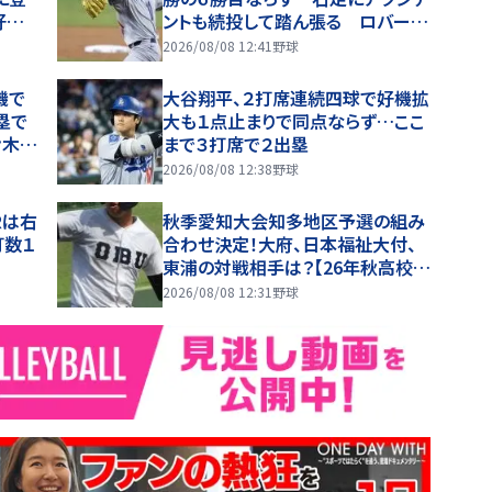
好内
ントも続投して踏ん張る ロバーツ
監督がマウンドに駆けつけるシーン
2026/08/08 12:41
野球
も
機で
大谷翔平、２打席連続四球で好機拡
塁で
大も１点止まりで同点ならず…ここ
々木朗
まで３打席で２出塁
でき
2026/08/08 12:38
野球
Ｒは右
秋季愛知大会知多地区予選の組み
打数１
合わせ決定！大府、日本福祉大付、
東浦の対戦相手は？【26年秋高校野
球】
2026/08/08 12:31
野球