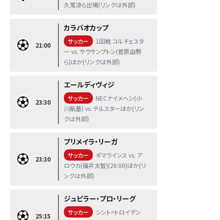
久常涼ら出場(リンクは外部)
カラバオカップ
サッカー
1回戦 コルチェスタ
21:00
ー vs. サウサンプトン(菅原由勢
ら)ほか(リンクは外部)
エールディヴィジ
サッカー
NECナイメヘン(小
23:30
川航基) vs. テルスターほか(リン
クは外部)
プリメイラ・リーガ
サッカー
ギマラインス vs. ア
23:30
ロウカ(福井太智)(26:00)ほか(リ
ンクは外部)
ジュピラー・プロ・リーグ
サッカー
シント=トロイデン
25:15