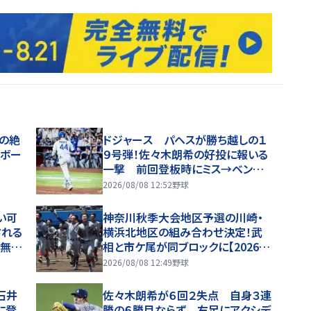
の絶
ドジャース パヘスが勝ち越しの１
いボー
９号弾！佐々木朗希の好投に報いる
一撃 前回登板時にミス→ベンチ
で謝罪 連敗ストップへ大きな１点
2026/08/08 12:52
野球
い可
神奈川秋季大会地区予選の川崎・
される
横浜北地区の組み合わせ決定！武
続無失
相と市ケ尾が同ブロックに【2026年
定感を
秋高校野球】
2026/08/08 12:49
野球
石井
佐々木朗希が６回２失点 自身３連
に登
勝の６勝目ならず 右足にアクシデ