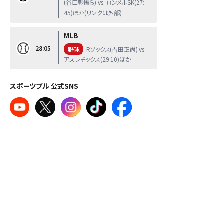
(谷口彰悟ら) vs. ロンメルSK(27:
45)ほか(リンクは外部)
MLB
28:05
野球
Rソックス(吉田正尚) vs.
アスレチックス(29:10)ほか
スポーツブル 公式SNS