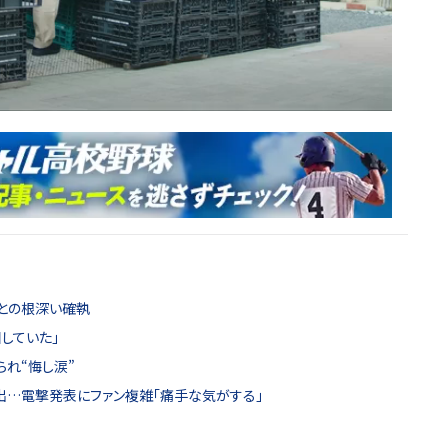
との根深い確執
していた」
られ“悔し涙”
出…電撃発表にファン複雑「痛手な気がする」