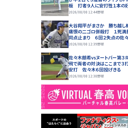
板 打者９人に安打性１本の
容 直球主体で空振りを量産
2026/08/08 12:44
野球
大谷翔平がまさか 勝ち越し
痛恨の二ゴロ併殺打 １死満
同点止まり ６回２失点の佐
希に６勝目の権利をプレゼント
2026/08/08 12:39
野球
ず
佐々木朗希vsヌートバー第３
飛で両者の対決はここまで３
安打 佐々木６回投げきる
2026/08/08 12:38
野球