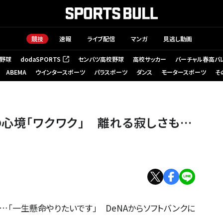
競技
速報
ライブ配信
マンガ
見逃し動画
野球
dodaSPORTS
センバツ高校野球
高校サッカー
バーチャル春高バ
（新しいタブで開く）
ABEMA
ウインタースポーツ
パラスポーツ
ダンス
モータースポーツ
そ
の心境「ワクワク」 離れる寂しさも…
席…「一生懸命やりたいです」 DeNAからソフトバンクに