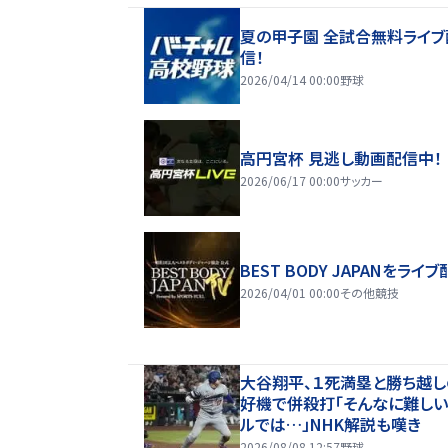
夏の甲子園 全試合無料ライブ
信！
2026/04/14 00:00
野球
高円宮杯 見逃し動画配信中！
2026/06/17 00:00
サッカー
BEST BODY JAPANをライブ
2026/04/01 00:00
その他競技
大谷翔平、１死満塁と勝ち越し
好機で併殺打「そんなに難し
ルでは…」NHK解説も嘆き
2026/08/08 12:57
野球