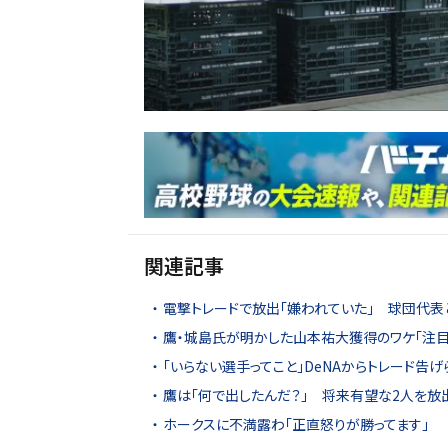
関連記事
電撃トレードで放出「嫌われていた」 球団代表
鷹・城島氏が明かした山本祐大獲得のワケ「注目
「いらない選手ってこと」DeNAからトレード告げ
鷹は「何で出したんだ？」 将来有望な2人を放
ホークスに不満露わ「正直怒りが勝ってます」