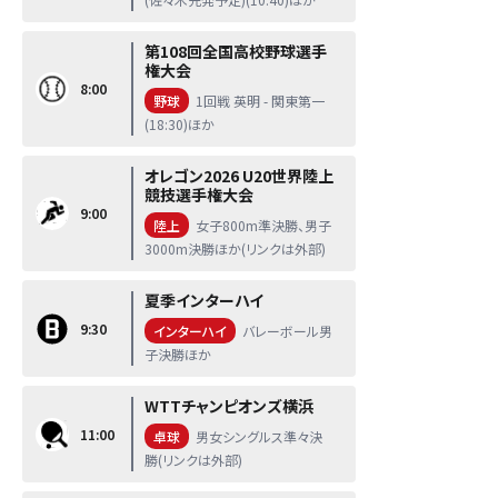
第108回全国高校野球選手
権大会
8:00
野球
1回戦 英明 - 関東第一
(18:30)ほか
オレゴン2026 U20世界陸上
競技選手権大会
9:00
陸上
女子800m準決勝、男子
3000m決勝ほか(リンクは外部)
夏季インターハイ
9:30
インターハイ
バレーボール男
子決勝ほか
WTTチャンピオンズ横浜
11:00
卓球
男女シングルス準々決
勝(リンクは外部)