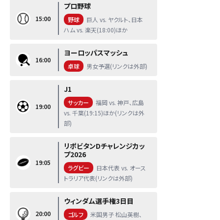
プロ野球
15:00
野球
巨人 vs. ヤクルト、日本
ハム vs. 楽天(18:00)ほか
ヨーロッパスマッシュ
16:00
卓球
男女予選(リンクは外部)
J1
サッカー
福岡 vs. 神戸、広島
19:00
vs. 千葉(19:15)ほか(リンクは外
部)
リポビタンDチャレンジカッ
プ2026
19:05
ラグビー
日本代表 vs. オース
トラリア代表(リンクは外部)
ウィンダム選手権3日目
20:00
ゴルフ
米国男子 松山英樹、