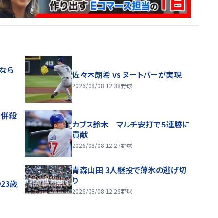
目なら
佐々木朗希 vs ヌートバーが実現
2026/08/08 12:38
野球
で併殺
カブス鈴木 マルチ安打で５連勝に
貢献
2026/08/08 12:27
野球
青森山田 3人継投で薄氷の逃げ切
り
23歳
2026/08/08 12:26
野球