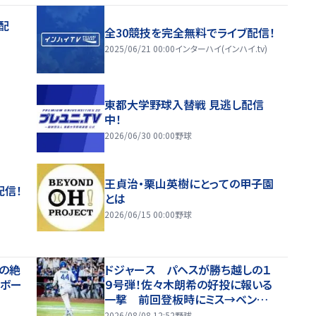
配
全30競技を完全無料でライブ配信！
2025/06/21 00:00
インターハイ(インハイ.tv)
東都大学野球入替戦 見逃し配信
中！
2026/06/30 00:00
野球
王貞治・栗山英樹にとっての甲子園
配信！
とは
2026/06/15 00:00
野球
の絶
ドジャース パヘスが勝ち越しの１
いボー
９号弾！佐々木朗希の好投に報いる
一撃 前回登板時にミス→ベンチ
で謝罪 連敗ストップへ大きな１点
2026/08/08 12:52
野球