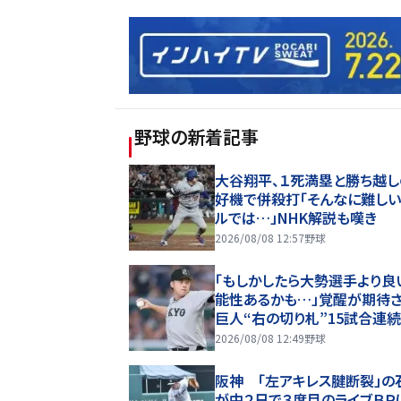
野球
の新着記事
大谷翔平、１死満塁と勝ち越し
好機で併殺打「そんなに難し
ルでは…」NHK解説も嘆き
2026/08/08 12:57
野球
「もしかしたら大勢選手より良
能性あるかも…」覚醒が期待
巨人“右の切り札”15試合連
点中 圧巻の0.37「抜群の安
2026/08/08 12:49
野球
持っている」
阪神 「左アキレス腱断裂」の
が中２日で３度目のライブＢＰ