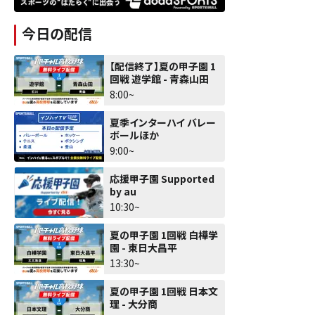
今日の配信
【配信終了】夏の甲子園 1
回戦 遊学館 - 青森山田
8:00~
夏季インターハイ バレー
ボールほか
9:00~
応援甲子園 Supported
by au
10:30~
夏の甲子園 1回戦 白樺学
園 - 東日大昌平
13:30~
夏の甲子園 1回戦 日本文
理 - 大分商