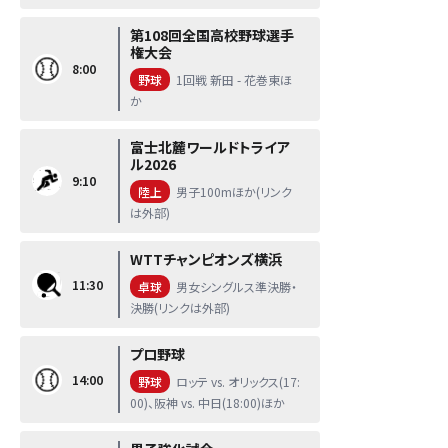
第108回全国高校野球選手
権大会
8:00
野球
1回戦 新田 - 花巻東ほ
か
富士北麓ワールドトライア
ル2026
9:10
陸上
男子100mほか(リンク
は外部)
WTTチャンピオンズ横浜
11:30
卓球
男女シングルス準決勝・
決勝(リンクは外部)
プロ野球
14:00
野球
ロッテ vs. オリックス(17:
00)、阪神 vs. 中日(18:00)ほか