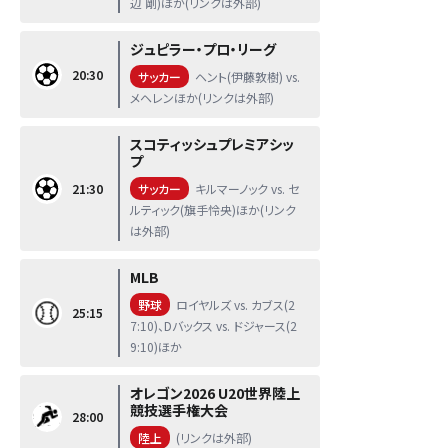
辺 剛)ほか(リンクは外部)
ジュピラー・プロ・リーグ
20:30
サッカー
ヘント(伊藤敦樹) vs.
メヘレンほか(リンクは外部)
スコティッシュプレミアシッ
プ
21:30
サッカー
キルマーノック vs. セ
ルティック(旗手怜央)ほか(リンク
は外部)
MLB
野球
ロイヤルズ vs. カブス(2
25:15
7:10)、Dバックス vs. ドジャース(2
9:10)ほか
オレゴン2026 U20世界陸上
競技選手権大会
28:00
陸上
(リンクは外部)