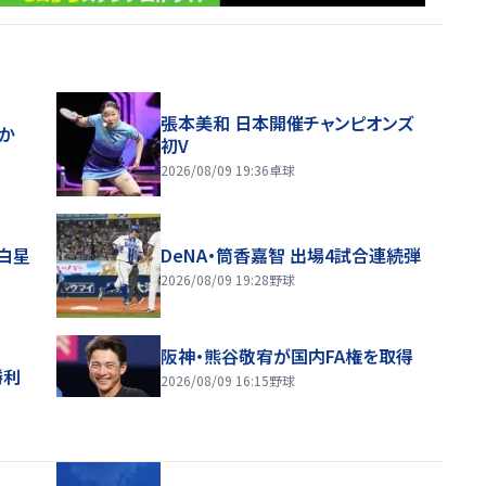
張本美和 日本開催チャンピオンズ
ほか
初V
2026/08/09 19:36
卓球
り白星
DeNA・筒香嘉智 出場4試合連続弾
2026/08/09 19:28
野球
阪神・熊谷敬宥が国内FA権を取得
勝利
2026/08/09 16:15
野球