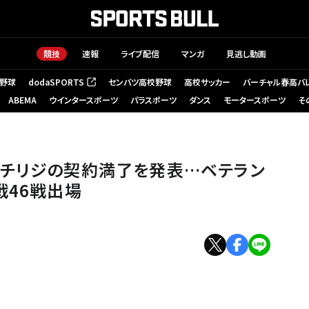
競技
速報
ライブ配信
マンガ
見逃し動画
野球
dodaSPORTS
センバツ高校野球
高校サッカー
バーチャル春高バ
（新しいタブで開く）
ABEMA
ウインタースポーツ
パラスポーツ
ダンス
モータースポーツ
そ
］＝B.LEAGUE
田チリジの契約満了を発表…ベテラン
戦46戦出場