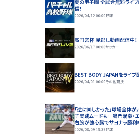
夏の甲子園 全試合無料ライブ
信！
2026/04/12 00:00
野球
高円宮杯 見逃し動画配信中！
2026/06/17 00:00
サッカー
BEST BODY JAPANをライブ
2026/04/01 00:00
その他競技
「逆に楽しかった」球場全体が
子実践ムードも…鳴門渦潮・
右腕が強心臓でサヨナラ勝利
込む【26年夏甲子園】
2026/08/09 19:39
野球