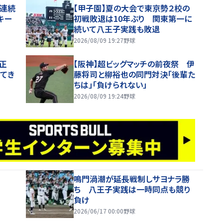
合連続
【甲子園】夏の大会で東京勢２校の
キー
初戦敗退は10年ぶり 関東第一に
続いて八王子実践も敗退
2026/08/09 19:27
野球
正
【阪神】超ビッグマッチの前夜祭 伊
してき
藤将司と柳裕也の同門対決「後輩た
ちは」「負けられない」
2026/08/09 19:24
野球
鳴門渦潮が延長戦制しサヨナラ勝
ち 八王子実践は一時同点も競り
負け
2026/06/17 00:00
野球