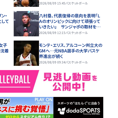
2026/08/09 15:45
バスケットボール
ン・
八村塁、代表復帰の意向を表明「Ｌ
として
Ａのオリンピックに向けて頑張って
いきたい」 サンジャポの取材を受
けた衝撃理由
2026/08/09 12:15
バスケットボール
6女子
モンテ・エリス、アルコーン州立大の
静沈着
GMへ…元NBA選手の大学バスケ
界進出が続く
2026/08/09 09:34
バスケットボール