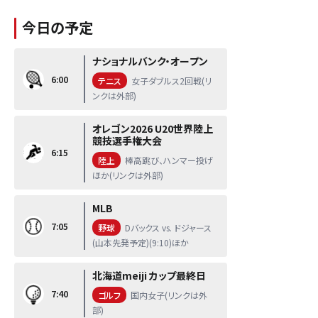
今日の予定
ナショナルバンク・オープン
6:00
テニス
女子ダブルス2回戦(リ
ンクは外部)
オレゴン2026 U20世界陸上
競技選手権大会
6:15
陸上
棒高跳び、ハンマー投げ
ほか(リンクは外部)
MLB
7:05
野球
Dバックス vs. ドジャース
(山本先発予定)(9:10)ほか
北海道meiji カップ最終日
7:40
ゴルフ
国内女子(リンクは外
部)