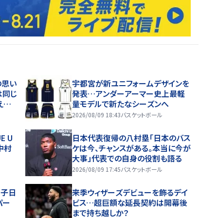
の思い
宇都宮が新ユニフォームデザインを
は同じ
発表…アンダーアーマー史上最軽
える
量モデルで新たなシーズンへ
2026/08/09 18:43
バスケットボール
E U
日本代表復帰の八村塁「日本のバス
中村
ケは今、チャンスがある。本当に今が
大事」代表での自身の役割も語る
2026/08/09 17:45
バスケットボール
男子日
来季ウィザーズデビューを飾るデイ
パー
ビス…超巨額な延長契約は開幕後
まで持ち越しか？