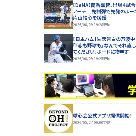
【DeNA】筒香嘉智、出場４試
アーチ 先制弾で先発のルー
片山皓心を援護
2026/08/09 19:28
野球
【日本ハム】失恋告白の万波中
「『恋も野球も』なんでそれ直
てください」ボードに物申す
2026/08/09 19:25
野球
球心会公式アプリ提供開始！
2026/05/27 00:00
野球