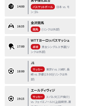
男子強化試合
14:00
バスケットボール
日本 vs. モ
ンゴル
金沢競馬
16:35
競馬
(リンクは外部)
WTTヨーロッパスマッシュ
17:00
卓球
男女シングルス予選(リ
ンクは外部)
J1
サッカー
東京V vs. 川崎F、長
18:00
崎 vs. 京都(19:00)(リンクは外
部)
エールディヴィジ
サッカー
スパルタ(三戸舜介)
19:15
vs. フェイエノールト(上田綺世、渡