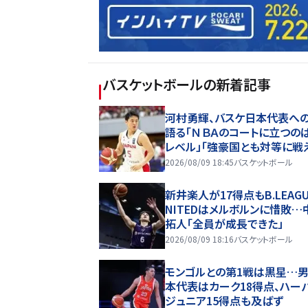
バスケットボール
の新着記事
河村勇輝、バスケ日本代表へ
語る「ＮＢＡのコートに立つの
レベル」「強豪国とも対等に戦
力はある」
2026/08/09 18:45
バスケットボール
新井楽人が17得点もB.LEAGU
NITEDはメルボルンに惜敗…
拓人「全員が成長できた」
2026/08/09 18:16
バスケットボール
モンゴルとの第1戦は黒星…
本代表はカーク18得点、ハー
ジュニア15得点も及ばず