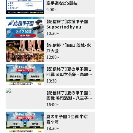
空手道など5競技
9:00~
【配信終了】応援甲子園
Supported by au
10:30~
【配信終了】BBJ 茨城・水
戸大会
12:00~
【配信終了】夏の甲子園 1
回戦 岡山学芸館 - 鳥取城
北
13:30~
【配信終了】夏の甲子園 1
回戦 鳴門渦潮 - 八王子実
践
16:00~
夏の甲子園 1回戦 中京 -
霞ケ浦
18:30~