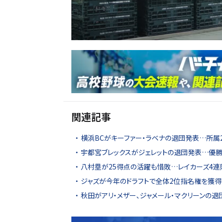
関連記事
横浜BCがキーファー・ラベナの退団発表…所属2年
宇都宮ブレックスがジェレットの退団発表…優勝
八村塁が25得点の活躍も惜敗…レイカーズ4連
ジャズが今年のドラフトで全体2位指名権を獲得
秋田がアリ・メザー、ジャメール・マクリーンの