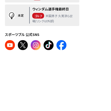
ウィンダム選手権最終日
未定
ゴルフ
米国男子 久常涼ら出
場(リンクは外部)
スポーツブル 公式SNS