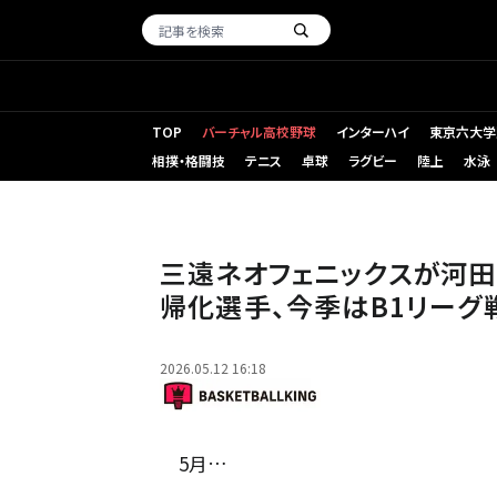
TOP
バーチャル高校野球
インターハイ
東京六大学
相撲・格闘技
テニス
卓球
ラグビー
陸上
水泳
三遠から契約満了が発表された河田［写真］＝B.LEAGUE［写真
三遠ネオフェニックスが河
帰化選手、今季はB1リーグ
2026.05.12 16:18
5月…