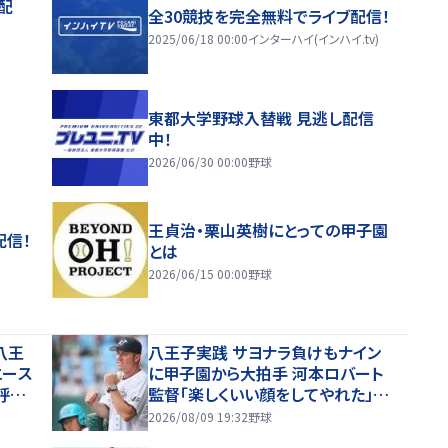
配
全30競技を完全無料でライブ配信！
2025/06/18 00:00
インターハイ(インハイ.tv)
東都大学野球入替戦 見逃し配信
中！
2026/06/30 00:00
野球
王貞治・栗山英樹にとっての甲子園
配信！
とは
2026/06/15 00:00
野球
八王
八王子実践 サヨナラ負けもナイン
エース
に甲子園から大拍手 河本ロバート
呼び
監督「楽しくいい顔をしてやれた」【2
6年夏甲子園】
2026/08/09 19:32
野球