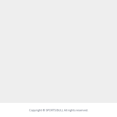
Copyright © SPORTS BULL All rights reserved.