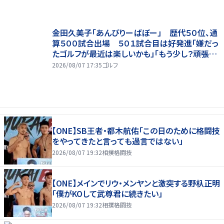
金田久美子「あんびりーばぼー」 歴代５０位、通
算５００試合出場 ５０１試合目は好発進「嫌だっ
たゴルフが最近は楽しいかも」「もう少し？頑張り
たいな」
2026/08/07 17:35
ゴルフ
【ONE】SB王者・都木航佑「この日のために格闘技
をやってきたと言っても過言ではない」
2026/08/07 19:32
相撲格闘技
【ONE】メインでリウ・メンヤンと激突する野杁正明
「僕がKOして武尊君に続きたい」
2026/08/07 19:32
相撲格闘技