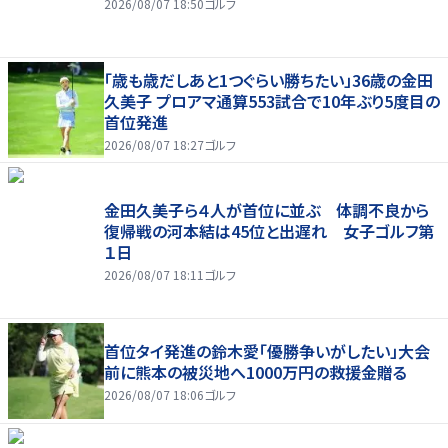
2026/08/07 18:50
ゴルフ
「歳も歳だしあと1つぐらい勝ちたい」36歳の金田
久美子 プロアマ通算553試合で10年ぶり5度目の
首位発進
2026/08/07 18:27
ゴルフ
金田久美子ら４人が首位に並ぶ 体調不良から
復帰戦の河本結は45位と出遅れ 女子ゴルフ第
１日
2026/08/07 18:11
ゴルフ
首位タイ発進の鈴木愛「優勝争いがしたい」大会
前に熊本の被災地へ1000万円の救援金贈る
2026/08/07 18:06
ゴルフ