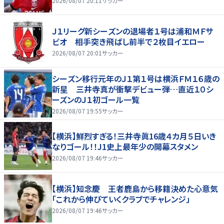
2026/08/07 20:11
サッカー
Ｊ１リーグ新シーズンの退場者１号は浦和ＭＦサ
ビオ 相手突き飛ばし前半で２枚目イエロー
2026/08/07 20:01
サッカー
シーズン移行元年のＪ１第１号は横浜ＦＭ１６歳の
新星 三井寺真が衝撃デビュー弾…直近１０シ
ーズンのＪ１初ゴール一覧
2026/08/07 19:55
サッカー
【横浜】鮮烈すぎる！三井寺眞16歳４カ月５日いき
なりゴール！！J1史上最年少の開幕スタメン
2026/08/07 19:46
サッカー
【横浜】知念慶 王者鹿島から移籍決めた心意気
「これから伸びていくクラブでチャレンジ」
2026/08/07 19:46
サッカー