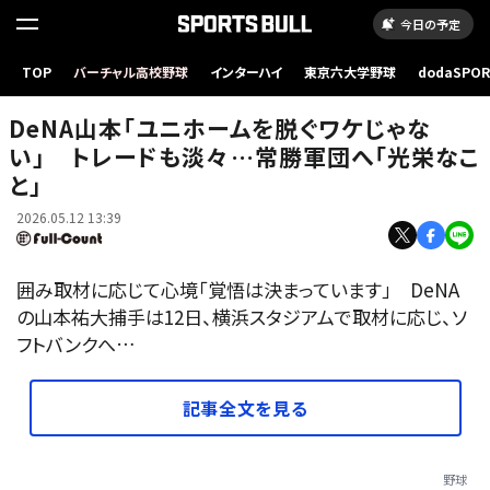
今日の予定
TOP
バーチャル高校野球
インターハイ
東京六大学野球
dodaSPO
取材に応じるソフトバンクへ移籍が決まったDeNA・山本祐大【写真：町田利衣】
（新しいタブ
DeNA山本「ユニホームを脱ぐワケじゃな
い」 トレードも淡々…常勝軍団へ「光栄なこ
と」
2026.05.12 13:39
囲み取材に応じて心境「覚悟は決まっています」 DeNA
の山本祐大捕手は12日、横浜スタジアムで取材に応じ、ソ
フトバンクへ…
記事全文を見る
野球