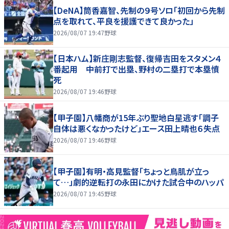
【DeNA】筒香嘉智、先制の９号ソロ「初回から先制
点を取れて、平良を援護できて良かった」
2026/08/07 19:47
野球
【日本ハム】新庄剛志監督、復帰吉田をスタメン４
番起用 中前打で出塁、野村の二塁打で本塁憤
死
2026/08/07 19:46
野球
【甲子園】八幡商が15年ぶり聖地白星逃す「調子
自体は悪くなかったけど」エース田上晴也６失点
2026/08/07 19:46
野球
【甲子園】有明・高見監督「ちょっと鳥肌が立っ
て…」劇的逆転打の永田にかけた試合中のハッパ
2026/08/07 19:45
野球