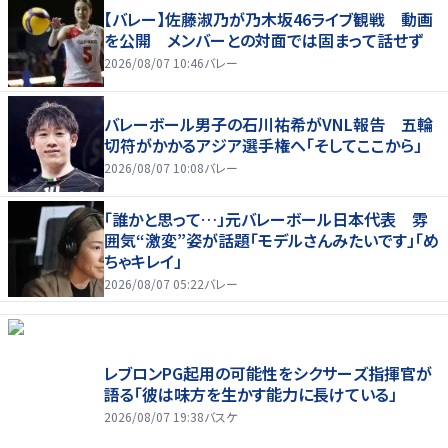
【バレー】佐藤淑乃が乃木坂46ライブ観戦 動画
を公開 メンバーとの対面では固まって話せず
2026/08/07 10:46
バレー
バレーボール男子の石川祐希がVNL報告 五輪
切符がかかるアジア選手権へ「そしてここから」
2026/08/07 10:08
バレー
「誰かと思って…」元バレーボール日本代表 雰
囲気“激変”姿が話題「モデルさんみたいです」「め
ちゃキレイ」
2026/08/07 05:22
バレー
レブロンPG起用の可能性をシクサーズ指揮官が
語る「彼は味方を生かす能力に長けている」
2026/08/07 19:38
バスケ