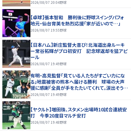
2026/08/07 20:04
野球
【卓球】張本智和 勝利後に野球スイングパフォ
地元・仙台育英を熱烈応援「家が近いので…」
2026/08/07 19:55
野球
【日本ハム】新庄監督大喜び！北海道出身ルーキ
ー常谷拓輝がプロ初安打 記念球返却を猛アピ
ール
2026/08/07 19:49
野球
有明・高見監督「見ている人たちがすごい力にな
る」地震被害の熊本へ届ける勝利 球場の大声
援に感謝「全員が手をたたいてくれて。涙出そう
に」
2026/08/07 19:49
野球
【ヤクルト】増田珠、スタメン出場時10試合連続安
打 今季20度目マルチ安打
2026/08/07 19:48
野球