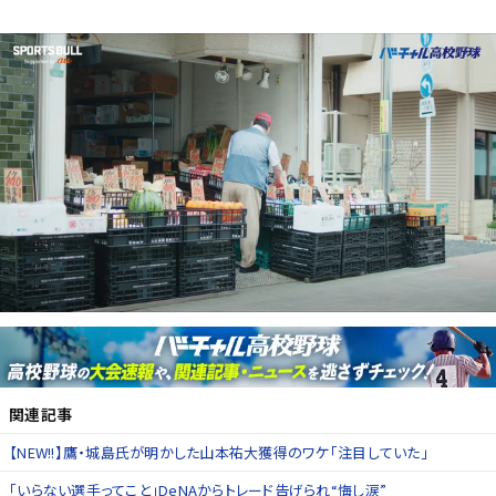
関連記事
【NEW!!】鷹・城島氏が明かした山本祐大獲得のワケ「注目していた」
「いらない選手ってこと」DeNAからトレード告げられ“悔し涙”