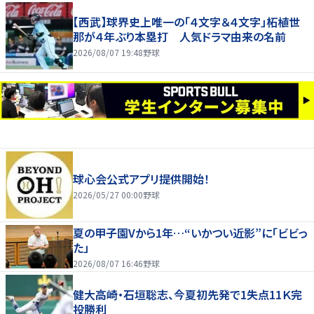
【西武】球界史上唯一の「４文字＆４文字」柘植世
那が４年ぶり本塁打 人気ドラマ由来の名前
2026/08/07 19:48
野球
球心会公式アプリ提供開始！
2026/05/27 00:00
野球
夏の甲子園Vから1年…“いかつい近影”に「ビビっ
た」
2026/08/07 16:46
野球
健大高崎・石垣聡志、今夏初先発で1失点11Ｋ完
投勝利