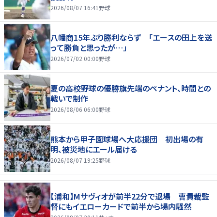
2026/08/07 16:41
野球
八幡商15年ぶり勝利ならず 「エースの田上を送
って勝負と思ったが…」
2026/07/02 00:00
野球
夏の高校野球の優勝旗先端のペナント、時間との
戦いで制作
2026/08/06 06:00
野球
熊本から甲子園球場へ大応援団 初出場の有
明、被災地にエール届ける
2026/08/07 19:25
野球
【浦和】Mサヴィオが前半22分で退場 曺貴裁監
督にもイエローカードで前半から場内騒然