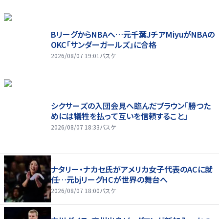
BリーグからNBAへ…元千葉JチアMiyuがNBAの
OKC「サンダーガールズ」に合格
2026/08/07 19:01
バスケ
シクサーズの入団会見へ臨んだブラウン「勝つた
めには犠牲を払って互いを信頼すること」
2026/08/07 18:33
バスケ
ナタリー・ナカセ氏がアメリカ女子代表のACに就
任…元bjリーグHCが世界の舞台へ
2026/08/07 18:00
バスケ