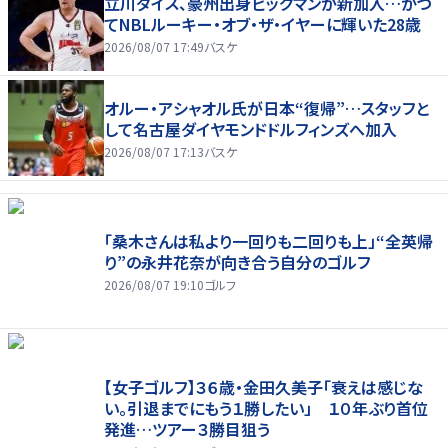
立川ダイス、豪州出身ビッグマンが新加入…かつ
てNBLルーキー・オブ・ザ・イヤーに輝いた28歳
2026/08/07 17:49
バスケ
オルー・アシャオル氏が日本“復帰”…スタッフと
して名古屋ダイヤモンドドルフィンズへ加入
2026/08/07 17:13
バスケ
「桑木さんは私より一回りも二回りも上」“全英帰
り”の永井花奈が向き合う自分のゴルフ
2026/08/07 19:10
ゴルフ
【女子ゴルフ】３６歳・金田久美子「衰えは感じな
い。引退までにもう１勝したい」 １０年ぶり首位
発進…ツアー３勝目狙う