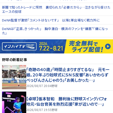
新聞で知ったトレードに愕然 裏切られた「必要だから」…泣きながら受けた
エースの投球
DeNA監督が激怒「コメントはないです」 以降1軍出場なく戦力外に
DeNAは「正直、きつかった」 胸中激白…横浜のファンを“嫌悪”「嫌になっ
た」
野球
の新着記事
「奇跡の４０歳」「時間止まりすぎてるな」 元モー
娘。２０年ぶり始球式にＳＮＳ反響「あいかわらず
べっぴんさんじゃのう」「お美しかった…」
2026/08/07 20:04
野球
【卓球】張本智和 勝利後に野球スイングパフォ
地元・仙台育英を熱烈応援「家が近いので…」
2026/08/07 19:55
野球