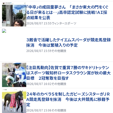
「中卒」の成田童夢さん 「まさか東大の門をくぐ
る日が来るとは…」高卒認定試験に挑戦！ＡＩ採
点結果を公表
2026/08/07 15:55
ウィンタースポーツ
３厩舎で活躍したテイエムスパーダが競走馬登録
抹消 今後は繁殖入りの予定
2026/08/07 15:59
その他競技
【注目馬動向】佐賀で重賞７勝のサキドリトッケン
はスポーツ報知杯ロータスクラウン賞が秋の最大
目標 ２冠奪取を目指す
2026/08/07 16:02
その他競技
２４年のカペラＳを制したガビーズシスターがＪＲ
Ａ競走馬登録を抹消 今後は大井競馬に移籍予
定
2026/08/07 15:06
その他競技