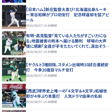
【日本ハム】新庄監督大喜び！北海道出身ルーキ
ー常谷拓輝がプロ初安打 記念球返却を猛アピ
ール
2026/08/07 19:49
野球
有明・高見監督「見ている人たちがすごい力にな
る」地震被害の熊本へ届ける勝利 球場の大声
援に感謝「全員が手をたたいてくれて。涙出そう
に」
2026/08/07 19:49
野球
【ヤクルト】増田珠、スタメン出場時10試合連続安
打 今季20度目マルチ安打
2026/08/07 19:48
野球
【西武】球界史上唯一の「４文字＆４文字」柘植世
那が４年ぶり本塁打 人気ドラマ由来の名前
2026/08/07 19:48
野球