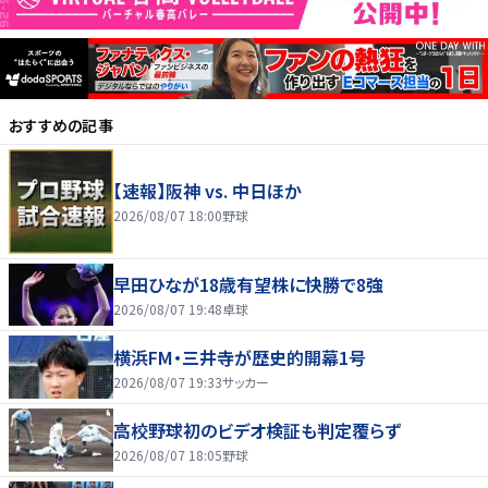
おすすめの記事
【速報】阪神 vs. 中日ほか
2026/08/07 18:00
野球
早田ひなが18歳有望株に快勝で8強
2026/08/07 19:48
卓球
横浜FM・三井寺が歴史的開幕1号
2026/08/07 19:33
サッカー
高校野球初のビデオ検証も判定覆らず
2026/08/07 18:05
野球