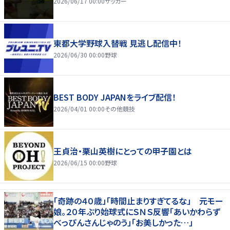
2026/06/17 00:00
サッカー
東都大学野球入替戦 見逃し配信中！
2026/06/30 00:00
野球
BEST BODY JAPANをライブ配信！
2026/04/01 00:00
その他競技
王貞治・栗山英樹にとっての甲子園とは
2026/06/15 00:00
野球
「奇跡の４０歳」「時間止まりすぎてるな」 元モー
娘。２０年ぶり始球式にＳＮＳ反響「あいかわらず
べっぴんさんじゃのう」「お美しかった…」