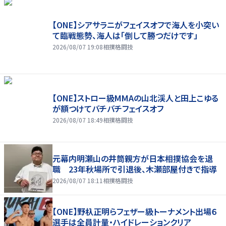
【ONE】シアサラニがフェイスオフで海人を小突い
て臨戦態勢、海人は「倒して勝つだけです」
2026/08/07 19:08
相撲格闘技
【ONE】ストロー級MMAの山北渓人と田上こゆる
が額つけてバチバチフェイスオフ
2026/08/07 18:49
相撲格闘技
元幕内明瀬山の井筒親方が日本相撲協会を退
職 23年秋場所で引退後、木瀬部屋付きで指導
2026/08/07 18:11
相撲格闘技
【ONE】野杁正明らフェザー級トーナメント出場６
選手は全員計量・ハイドレーションクリア