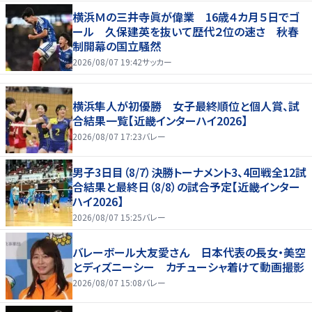
横浜Ｍの三井寺眞が偉業 16歳４カ月５日でゴ
ール 久保建英を抜いて歴代２位の速さ 秋春
制開幕の国立騒然
2026/08/07 19:42
サッカー
横浜隼人が初優勝 女子最終順位と個人賞、試
合結果一覧【近畿インターハイ2026】
2026/08/07 17:23
バレー
男子3日目（8/7）決勝トーナメント3、4回戦全12試
合結果と最終日（8/8）の試合予定【近畿インター
ハイ2026】
2026/08/07 15:25
バレー
バレーボール大友愛さん 日本代表の長女・美空
とディズニーシー カチューシャ着けて動画撮影
2026/08/07 15:08
バレー