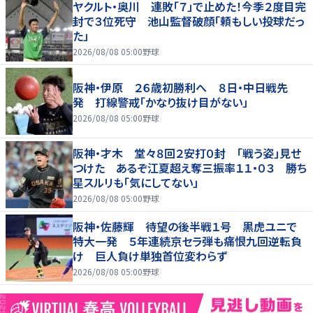
ヤクルト・奥川 連敗「７」で止めた！今季２度目完
封で３位死守 池山監督破顔「頼もしい投球だっ
た」
2026/08/08 05:00
野球
阪神・伊原 ２６歳初勝利へ ８日・中日戦先
発 打線警戒「かなり抜け目がない」
2026/08/08 05:00
野球
阪神・才木 堂々８回２安打０封 「戦う姿」見せ
つけた あるぞ江夏超え奪三振率１１・０３ 勝ち
星スルリも「気にしてない」
2026/08/08 05:00
野球
阪神・佐藤輝 待望の後半戦１号 黒虎ユニで
特大一発 ５年連続京セラ弾も痛恨九回逆転負
け 巨人負け単独首位変わらず
2026/08/08 05:00
野球