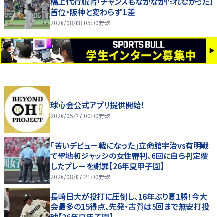
橋上代行脱帽「チャンスもなかなか作れなかった」
首位・阪神と変わらず１差
2026/08/08 05:00
野球
球心会公式アプリ提供開始！
2026/05/27 00:00
野球
｢苦いデビュー戦になった｣立命館宇治vs有明戦
で聖地初ジャッジの女性審判、6回に自ら判定覆
したプレーを謝罪【26年夏甲子園】
2026/08/07 21:00
野球
長崎日大が投打に圧倒し、16年ぶり夏1勝！今大
会最多の15得点、先発・古賀は5回まで無安打投
球【26年夏甲子園】