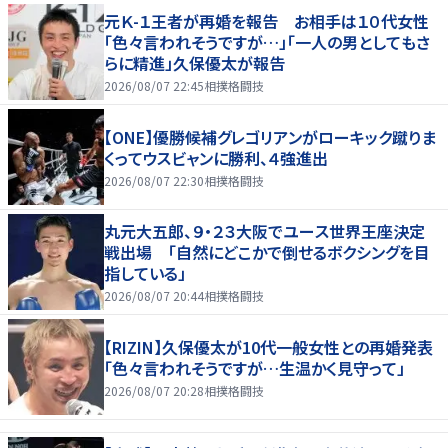
元Ｋ-１王者が再婚を報告 お相手は１０代女性
「色々言われそうですが…」「一人の男としてもさ
らに精進」久保優太が報告
2026/08/07 22:45
相撲格闘技
【ONE】優勝候補グレゴリアンがローキック蹴りま
くってウスビャンに勝利、４強進出
2026/08/07 22:30
相撲格闘技
丸元大五郎、９・２３大阪でユース世界王座決定
戦出場 「自然にどこかで倒せるボクシングを目
指している」
2026/08/07 20:44
相撲格闘技
【RIZIN】久保優太が10代一般女性との再婚発表
「色々言われそうですが…生温かく見守って」
2026/08/07 20:28
相撲格闘技