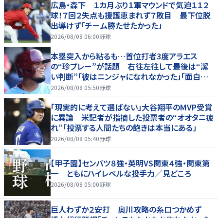
広島・森下 １カ月ぶり１軍マウンドで気迫１１２
球！７回２失点も援護恵まれず７敗目 最下位脱
出導けず「チーム勝たせたかった」
2026/08/08 06:00
野球
本塁突入から粘るも…首位打者3度アラエス
の“珍プレー”が話題 右往左往して最後は“潔
い判断”「彼はニンジャになれなかった」「面白すぎ
る」
2026/08/08 05:50
野球
「現実的に考えて選ばない」大谷翔平のMVP受賞
に異論 米記者が指摘した投票者の“オオタニ疲
れ”「投票する人間たちの飽きは本当にある」
2026/08/08 05:40
野球
【甲子園】センバツ８強・英明VS関東４強・関東第
一 ともにハイレベルな投手力／見どころ
2026/08/08 05:00
野球
巨人わずか２安打 奥川攻略の糸口つかめず