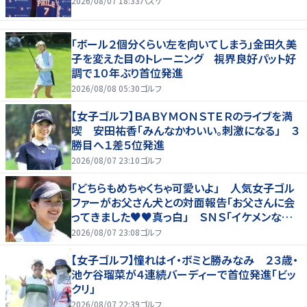
2026/08/07 18:33
バスケ
「ボール２個分くらい左を向いてしまう」金田久美
子を変えた目のトレーニング 視界良好パット好
調で１０年ぶり首位発進
2026/08/08 05:30
ゴルフ
【女子ゴルフ】ＢＡＢＹＭＯＮＳＴＥＲのライブを満
喫 安田祐香「みんなかわいい。刺激になる」 ３
勝目へ１差５位発進
2026/08/07 23:10
ゴルフ
「どちらもめちゃくちゃ可愛いよ」 人気女子ゴル
ファーがお父さん犬との対面報告「お父さんに会
ってきました♥♥真っ白」 ＳＮＳ「イケメンなお
父さん」「白戸家入りするんですか？」
2026/08/07 23:08
ゴルフ
【女子ゴルフ】憧れはイ・ボミと勝みなみ ２３歳・
池ケ谷瑠菜が４連続バーディーで首位発進「ビッ
クリ」
2026/08/07 22:39
ゴルフ