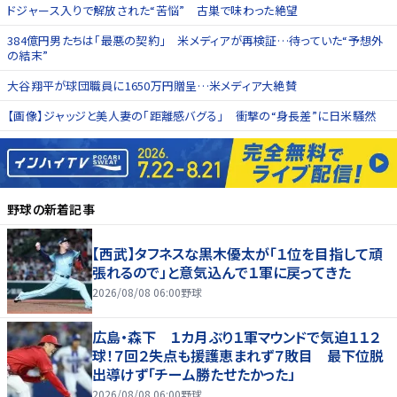
ドジャース入りで解放された“苦悩” 古巣で味わった絶望
384億円男たちは「最悪の契約」 米メディアが再検証…待っていた“予想外
の結末”
大谷翔平が球団職員に1650万円贈呈…米メディア大絶賛
【画像】ジャッジと美人妻の「距離感バグる」 衝撃の“身長差”に日米騒然
野球
の新着記事
【西武】タフネスな黒木優太が「１位を目指して頑
張れるので」と意気込んで１軍に戻ってきた
2026/08/08 06:00
野球
広島・森下 １カ月ぶり１軍マウンドで気迫１１２
球！７回２失点も援護恵まれず７敗目 最下位脱
出導けず「チーム勝たせたかった」
2026/08/08 06:00
野球