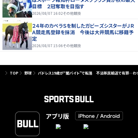
目標 ２冠奪取を目指す
2026/08/07 16:02
その他競技
２４年のカペラＳを制したガビーズシスターがＪＲ
Ａ競走馬登録を抹消 今後は大井競馬に移籍予
定
2026/08/07 15:06
その他競技
TOP
野球
パドレス19歳が“闇バイト”で転落 不法移民輸送で有罪…わず
アプリ版