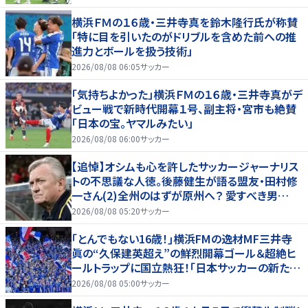
横浜ＦＭの１６歳・三井寺真を鈴木隆行氏が称賛
「特に目を引いたのがドリブルを含めた前への推
進力とボールを扱う技術」
2026/08/08 06:05
サッカー
「気持ちよかった」横浜ＦＭの１６歳・三井寺真がデ
ビュー戦で新時代開幕１号、副主将・宮市も絶賛
「日本の宝。ヤマルみたい」
2026/08/08 06:00
サッカー
【追悼】オシムも心を許したサッカージャーナリス
トの不思議な人徳。後藤健生が語る盟友・田村修
一さん(2)全州のはずが原州へ？ 愛すべき男
の“大迷子”伝説
2026/08/08 05:20
サッカー
｢とんでもない16歳！｣横浜FMの逸材MF三井寺
眞の“久保建英超え”の鮮烈開幕ゴール＆超絶ヒ
ールトラップに国立熱狂！｢日本サッカーの新たな
スターが誕生した｣
2026/08/08 05:00
サッカー