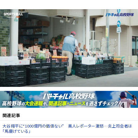
関連記事
大谷翔平に“1000億円の価値ない” 美人レポーター激怒…炎上司会者は
「馬鹿げている」