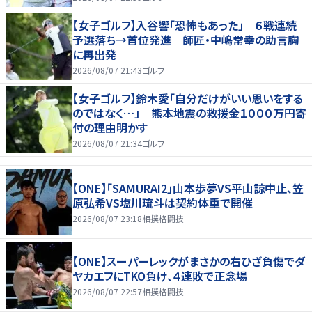
【女子ゴルフ】入谷響「恐怖もあった」 ６戦連続
予選落ち→首位発進 師匠・中嶋常幸の助言胸
に再出発
2026/08/07 21:43
ゴルフ
【女子ゴルフ】鈴木愛「自分だけがいい思いをする
のではなく…」 熊本地震の救援金１０００万円寄
付の理由明かす
2026/08/07 21:34
ゴルフ
【ONE】「SAMURAI2」山本歩夢VS平山諒中止、笠
原弘希VS塩川琉斗は契約体重で開催
2026/08/07 23:18
相撲格闘技
【ONE】スーパーレックがまさかの右ひざ負傷でダ
ヤカエフにTKO負け、４連敗で正念場
2026/08/07 22:57
相撲格闘技