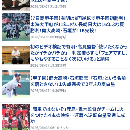
2026/08/07 21:31
野球
【7日夏甲子園】有明は9回逆転で甲子園初勝利！
東海大甲府が11年ぶり、長崎日大は16年ぶり夏
勝利！健大高崎・石垣が11K完投！
2026/06/30 00:00
野球
初のビデオ検証で有明・高見監督「使いたくなかっ
たがイチかバチか」 判定覆らずも「フェアですし、
もやもやすることなく次にいける」と納得
2026/08/07 19:38
野球
【甲子園】健大高崎・石垣聡志「『石垣』という名前
を落とさない」１失点完投で２年ぶり夏白星
2026/08/07 19:30
野球
「簡単ではないぞ」鹿島・鬼木監督がチームに火
をつけた４本の映像…連覇へ逆転白星発進に成
功
2026/08/08 06:10
サッカー