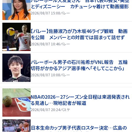
とディズニーシー カチューシャ着けて動画撮影
2026/08/07 15:08
バレー
【バレー】佐藤淑乃が乃木坂46ライブ観戦 動画
を公開 メンバーとの対面では固まって話せず
2026/08/07 10:46
バレー
バレーボール男子の石川祐希がVNL報告 五輪
切符がかかるアジア選手権へ「そしてここから」
2026/08/07 10:08
バレー
NBAの2026－27シーズン全日程は来週発表され
る見通し…現地記者が報道
2026/08/07 20:24
バスケ
日本生命カップ男子代表ロスター決定…広島の