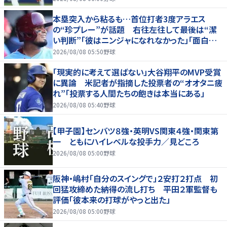
本塁突入から粘るも…首位打者3度アラエス
の“珍プレー”が話題 右往左往して最後は“潔
い判断”「彼はニンジャになれなかった」「面白すぎ
る」
2026/08/08 05:50
野球
「現実的に考えて選ばない」大谷翔平のMVP受賞
に異論 米記者が指摘した投票者の“オオタニ疲
れ”「投票する人間たちの飽きは本当にある」
2026/08/08 05:40
野球
【甲子園】センバツ８強・英明VS関東４強・関東第
一 ともにハイレベルな投手力／見どころ
2026/08/08 05:00
野球
阪神・嶋村「自分のスイングで」２安打２打点 初
回猛攻締めた納得の流し打ち 平田２軍監督も
評価「彼本来の打球がやっと出た」
2026/08/08 05:00
野球