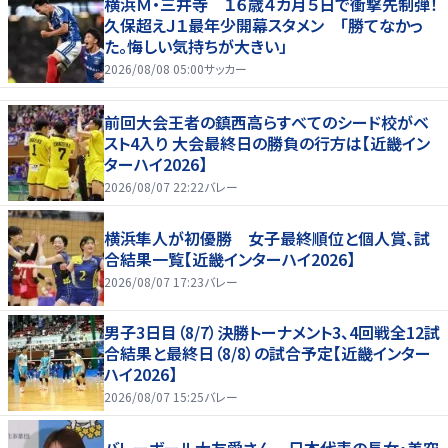
横浜Ｍ・三井寺 １６歳４カ月５日で衝撃先制弾！
久保超えＪ１最年少開幕スタメン 「勝てなかっ
た。悔しい気持ちが大きい」
2026/08/08 05:00
サッカー
前回大会王者の鎮西高らすべてのシード校がベ
スト4入り 大会最終日の勝負の行方は【近畿イン
ターハイ2026】
2026/08/07 22:22
バレー
横浜隼人が初優勝 女子最終順位と個人賞、試
合結果一覧【近畿インターハイ2026】
2026/08/07 17:23
バレー
男子3日目（8/7）決勝トーナメント3、4回戦全12試
合結果と最終日（8/8）の試合予定【近畿インター
ハイ2026】
2026/08/07 15:25
バレー
バレーボール大友愛さん 日本代表の長女・美空