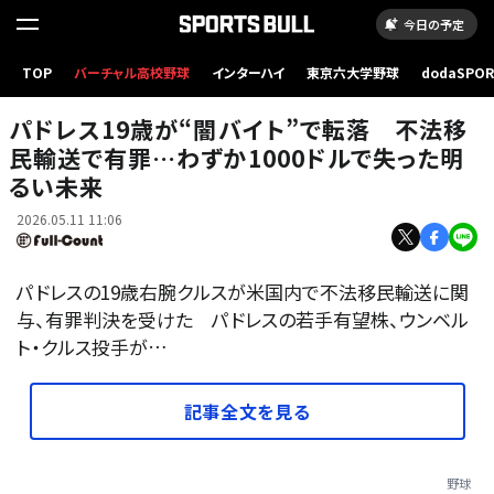
今日の予定
TOP
バーチャル高校野球
インターハイ
東京六大学野球
dodaSPO
パドレスの有望株が不法移民輸送に関与して有罪判決を受けた【写真：ロイター】
（新しいタブ
パドレス19歳が“闇バイト”で転落 不法移
民輸送で有罪…わずか1000ドルで失った明
るい未来
2026.05.11 11:06
パドレスの19歳右腕クルスが米国内で不法移民輸送に関
与、有罪判決を受けた パドレスの若手有望株、ウンベル
ト・クルス投手が…
記事全文を見る
野球