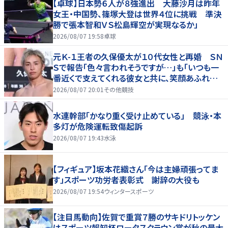
【卓球】日本勢６人が８強進出 大藤沙月は昨年
女王・中国勢、篠塚大登は世界４位に挑戦 準決
勝で張本智和ＶＳ松島輝空が実現なるか」
2026/08/07 19:58
卓球
元Ｋ-１王者の久保優太が１０代女性と再婚 ＳＮ
Ｓで報告「色々言われそうですが…」も「いつも一
番近くで支えてくれる彼女と共に、笑顔あふれる
家庭を築いていきたい」
2026/08/07 20:01
その他競技
水連幹部「かなり重く受け止めている」 競泳・本
多灯が危険運転致傷起訴
2026/08/07 19:43
水泳
【フィギュア】坂本花織さん「今は主婦頑張ってま
す」スポーツ功労者表彰式 謝辞の大役も
2026/08/07 19:54
ウィンタースポーツ
【注目馬動向】佐賀で重賞７勝のサキドリトッケン
はスポーツ報知杯ロータスクラウン賞が秋の最大