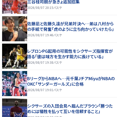
三谷桂司朗が急きょ追加招集
2026/08/07 20:15
バスケ
佐藤凪と佐藤久遠が兄弟対決へ…弟は八村から
の手紙で発奮「虎のように立ち向かっていけたら」
2026/08/07 19:46
バスケ
レブロンPG起用の可能性をシクサーズ指揮官が
語る「彼は味方を生かす能力に長けている」
2026/08/07 19:38
バスケ
BリーグからNBAへ…元千葉JチアMiyuがNBAの
OKC「サンダーガールズ」に合格
2026/08/07 19:01
バスケ
シクサーズの入団会見へ臨んだブラウン「勝つた
めには犠牲を払って互いを信頼すること」