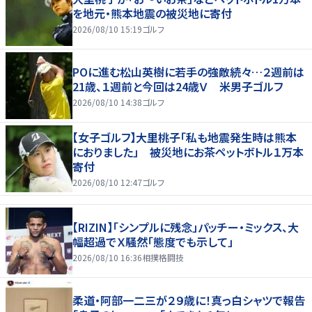
を地元・熊本地震の被災地に寄付
2026/08/10 15:19
ゴルフ
POに進む松山英樹に若手の強敵続々…２週前は
21歳、１週前と今回は24歳Ｖ 米男子ゴルフ
2026/08/10 14:38
ゴルフ
【女子ゴルフ】大里桃子「私も地震発生時は熊本
におりました」 被災地にお茶ペットボトル１万本
寄付
2026/08/10 12:47
ゴルフ
【RIZIN】「シンプルに残念」パッチー・ミックス、大
幅超過でＸ騒然「態度でも示して」
2026/08/10 16:36
相撲格闘技
柔道・阿部一二三が２９歳に！真っ白シャツで報告