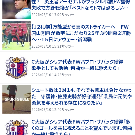
性？ 英王者アーセナルがブラジル代表FW獲得
失敗で方針転換か「ベストなミトマは恐ろしいほ
ど優れている」
2026/08/10 17:00
サッカー
【Ｊ２札幌】万能型から真のストライカーへ ＦＷ
唐山翔自が数字にこだわり２５年ぶり開幕２連勝
へ…１５日にアウェー・新潟戦
2026/08/10 15:31
サッカー
Ｃ大阪がシリア代表ＦＷパブロ・サバック獲得
歌手としても活動「何曲か一緒に歌えたら」
2026/08/10 14:23
サッカー
シュート数は３対１４、それでも熊本は負けなかっ
た 守護神・佐藤史騎が好守連発「県民に元気や
勇気を与えられる存在になりたい」
2026/08/10 12:40
サッカー
Ｃ大阪がシリア代表ＦＷパブロ・サバック獲得「多
くのゴールを共に祝えることを望んでいます。何曲
か一緒に歌えたら」