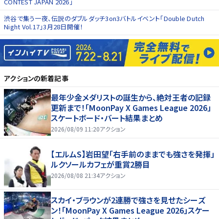
CONTEST JAPAN 2026」
渋谷で集う一夜、伝説のダブルダッチ3on3バトルイベント「Double Dutch
Night Vol.17」3月28日開催！
アクション
の新着記事
最年少金メダリストの誕生から、絶対王者の記録
更新まで！「MoonPay X Games League 2026」
スケートボード・バート結果まとめ
2026/08/09 11:20
アクション
【エルムS】岩田望「右手前のままでも強さを発揮」
ルクソールカフェが重賞2勝目
2026/08/08 21:34
アクション
スカイ・ブラウンが2連勝で強さを見せたシーズ
ン！「MoonPay X Games League 2026」スケー