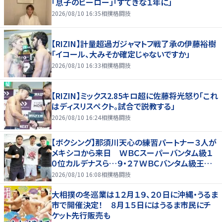
「息子のヒーロー」「すてきな１年に」
2026/08/10 16:35
相撲格闘技
【RIZIN】計量超過ガジャマトフ戦了承の伊藤裕樹
「イコール、大みそか確定じゃないですか」
2026/08/10 16:33
相撲格闘技
【RIZIN】ミックス2.85キロ超に佐藤将光怒り「これ
はディスリスペクト。試合で説教する」
2026/08/10 16:24
相撲格闘技
【ボクシング】那須川天心の練習パートナー３人が
メキシコから来日 ＷＢＣスーパーバンタム級１
０位カルデナスら…９・２７ＷＢＣバンタム級王者・
井上拓真と再戦
2026/08/10 16:08
相撲格闘技
大相撲の冬巡業は１２月１９、２０日に沖縄・うるま
市で開催決定！ ８月１５日にはうるま市民にチ
ケット先行販売も