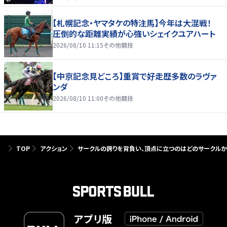
【札幌記念・ヤマタケの特注馬】今年は大混戦！
圧倒的な距離実績が心強いシェイクユアハート
2026/08/10 11:15
その他競技
【中京記念見どころ】重賞で好走歴多数のラヴァ
ンダ
2026/08/10 11:00
その他競技
TOP
アクション
サークルの誇りを背負い、頂点に立つのはどのサークルか。「Path
アプリ版