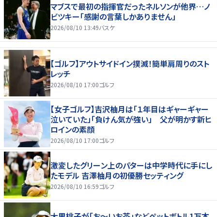
マブスで最初の指揮官だったネルソンが他界…ノ
ビツキー「感謝の言葉しかありません」
2026/08/10 13:49
バスケ
【ゴルフ】アウトサイドイン撲滅！簡単肩周りのスト
レッチ
2026/08/10 17:00
ゴルフ
【女子ゴルフ】吉沢柚月は「１年目はギャーギャー
泣いていた」「負けん気が強い」 父が明かす新ヒ
ロインの素顔
2026/08/10 17:00
ゴルフ
激変したグリーン上のパターは中学時代に手にし
たモデル 吉澤柚月の初優勝セッティング
2026/08/10 16:59
ゴルフ
大里桃子が「お～いお茶」などペットボトル1万本