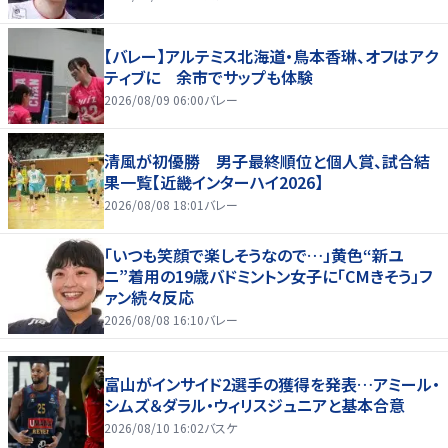
【バレー】アルテミス北海道・鳥本香琳、オフはアク
ティブに 余市でサップも体験
2026/08/09 06:00
バレー
清風が初優勝 男子最終順位と個人賞、試合結
果一覧【近畿インターハイ2026】
2026/08/08 18:01
バレー
「いつも笑顔で楽しそうなので…」黄色“新ユ
ニ”着用の19歳バドミントン女子に「CMきそう」フ
ァン続々反応
2026/08/08 16:10
バレー
富山がインサイド2選手の獲得を発表…アミール・
シムズ＆ダラル・ウィリスジュニアと基本合意
2026/08/10 16:02
バスケ