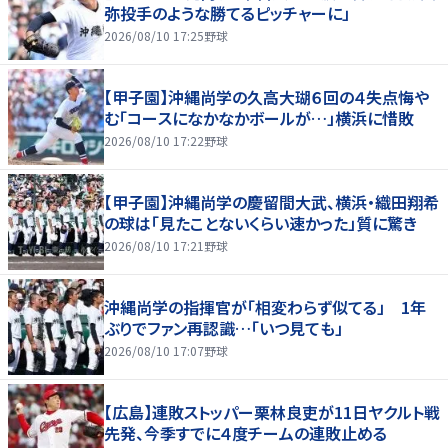
弥投手のような勝てるピッチャーに」
2026/08/10 17:25
野球
【甲子園】沖縄尚学の久高大瑚６回の４失点悔や
む「コースになかなかボールが…」横浜に惜敗
2026/08/10 17:22
野球
【甲子園】沖縄尚学の慶留間大武、横浜・織田翔希
の球は「見たことないくらい速かった」質に驚き
2026/08/10 17:21
野球
沖縄尚学の指揮官が「相変わらず似てる」 1年
ぶりでファン再認識…「いつ見ても」
2026/08/10 17:07
野球
【広島】連敗ストッパー栗林良吏が11日ヤクルト戦
先発、今季すでに４度チームの連敗止める