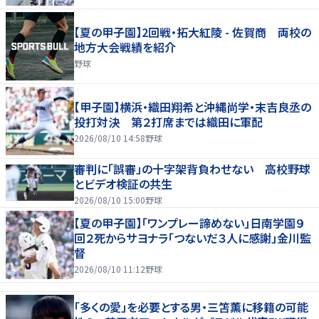
【夏の甲子園】2回戦・拓大紅陵 - 佐賀商 両校の
地方大会戦績を紹介
野球
【甲子園】横浜・織田翔希と沖縄尚学・末吉良丞の
投打対決 第２打席までは織田に軍配
2026/08/10 14:58
野球
審判に「誤審」の十字架背負わせない 高校野球
とビデオ検証の共生
2026/08/10 15:00
野球
【夏の甲子園】「ワンプレー諦めない」日南学園９
回２死からサヨナラ「つないだ３人に感謝」金川監
督
2026/08/10 11:12
野球
「多くの愛」を必要とする男・三笘薫に移籍の可能