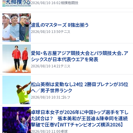
2026/08/10 16:02
相撲格闘技
波乱のマスターズ 8強出揃う
2026/08/10 13:50
テニス
愛知・名古屋アジア競技大会とパラ競技大会、ア
シックスが日本代表ウエアを発表
2026/08/10 14:21
テニス
松山英樹は変動なし24位 2勝目ブレナンが35位
へ／男子世界ランク
2026/08/10 10:31
ゴルフ
卓球日本女子が2026年に中国トップ選手を下し
た試合は？ 張本美和が王芸迪＆陳幸同を連続
撃破で圧巻V【WTTチャンピオンズ横浜2026】
2026/08/10 11:00
卓球