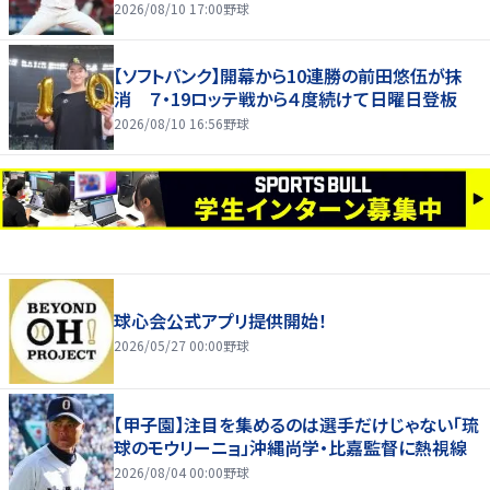
2026/08/10 17:00
野球
【ソフトバンク】開幕から10連勝の前田悠伍が抹
消 ７・19ロッテ戦から４度続けて日曜日登板
2026/08/10 16:56
野球
球心会公式アプリ提供開始！
2026/05/27 00:00
野球
【甲子園】注目を集めるのは選手だけじゃない「琉
球のモウリーニョ」沖縄尚学・比嘉監督に熱視線
2026/08/04 00:00
野球