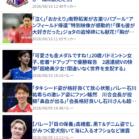
2026/08/10 12:40
サッカー
｢泣く｣｢おかえり｣南野拓実が古巣リバプール“ア
ンフィールド帰還”特別映像が感動的！｢僕も彼が
大好きだった｣ジョタの追悼碑にも献花！｢胸が熱
くなります…｣
2026/08/10 11:05
サッカー
「可愛さも金メダルですね！」20歳バドミントン女
子、密着“ドアップ”で優勝報告 2週連続Vの快
挙「超絶美少女！間違いなく世界を支配する」
2026/08/10 16:10
バレー
「タキシード姿が格好良くて放心状態」バレー石川
祐希らの激レア姿にファン騒然 川合会長が投
稿「鼻血が出る」「会長格好良いし石川さんも超格
好いい」
2026/08/09 16:48
バレー
【バレー】「目の保養」高橋藍、黒Ｔ＆デニム姿でし
がみつく愛犬抱いて海に入るオフショなど披露
2026/08/09 12:12
バレー