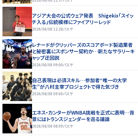
アジア大会の公式ウェア発表 Shigekix「スイッ
チ入る」伝統模様にファイアリーレッド
2026/08/08 12:28
バスケ
レナードがクリッパーズのスコアボード製造業者
と秘密裏にスポンサー契約か‬…新たなサラリーキ
ャップ迂回説
2026/08/08 09:00
バスケ
自己表現は必須スキル…参加者“唯一の大学
生”が八村主宰プロジェクトで得た気づき
2026/08/08 09:00
バスケ
エネス・カンターがWNBA挑戦を正式に表明…背
景にはトランスジェンダーを巡る議論
2026/08/08 08:09
バスケ