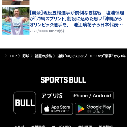
【競泳】現役五輪選手が前例なき挑戦 塩浦慎理
が「沖縄スプリント」創設に込めた思い「沖縄から
オリンピック選手を」 池江璃花子ら日本代表も
参戦
2026/08/08 00:29
水泳
TOP
野球
話題の投稿
連敗「68」でストップ 0－34の”悪夢“から
アプリ版