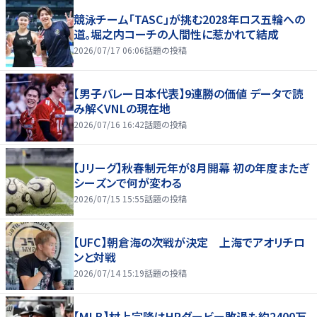
競泳チーム「TASC」が挑む2028年ロス五輪への
道。堀之内コーチの人間性に惹かれて結成
2026/07/17 06:06
話題の投稿
【男子バレー日本代表】9連勝の価値 データで読
み解くVNLの現在地
2026/07/16 16:42
話題の投稿
【Jリーグ】秋春制元年が8月開幕 初の年度またぎ
シーズンで何が変わる
2026/07/15 15:55
話題の投稿
【UFC】朝倉海の次戦が決定 上海でアオリチロ
ンと対戦
2026/07/14 15:19
話題の投稿
【MLB】村上宗隆はHRダービー敗退も約2400万