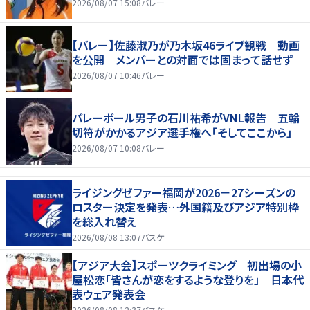
2026/08/07 15:08
バレー
【バレー】佐藤淑乃が乃木坂46ライブ観戦 動画
を公開 メンバーとの対面では固まって話せず
2026/08/07 10:46
バレー
バレーボール男子の石川祐希がVNL報告 五輪
切符がかかるアジア選手権へ「そしてここから」
2026/08/07 10:08
バレー
ライジングゼファー福岡が2026－27シーズンの
ロスター決定を発表…外国籍及びアジア特別枠
を総入れ替え
2026/08/08 13:07
バスケ
【アジア大会】スポーツクライミング 初出場の小
屋松恋「皆さんが恋をするような登りを」 日本代
表ウェア発表会
2026/08/08 12:37
バスケ