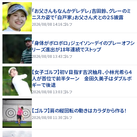
「お父さんもなんかデレデレ」吉田鈴、グレーのミ
ニスカ姿で「白戸家」お父さん犬との２Ｓ披露
2026/08/08 14:16
ゴルフ
「身体がボロボロ」ジェイソン・デイのプレーオフシ
リーズ進出が18年連続でストップ
2026/08/08 13:43
ゴルフ
【女子ゴルフ】初Ｖ目指す吉沢柚月、小林光希ら４
人が首位で前半ターン 金田久美子はダブルボ
ギーで後退
2026/08/08 13:03
ゴルフ
【ゴルフ】肩の縦回転の動きはカラダから作る！
2026/08/08 11:30
ゴルフ