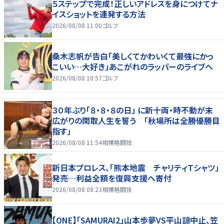
５ステップで完成！正しいアドレスを身につけてナ
イスショットを連発する方法
2026/08/08 11:00
ゴルフ
桑木志帆が告白「美しくてかわいくて最強にかっ
こいい…大好き」あこがれのラッパーのライブへ
2026/08/08 10:57
ゴルフ
３０年ぶり「８・８・８の日」 に新十両・時不動が末
広がりの関取人生を誓う 「秋場所は全勝優勝目
指す」
2026/08/08 11:54
相撲格闘技
新日本プロレス、「熊本地震 チャリティＴシャツ」
発売…利益全額を復興支援へ寄付
2026/08/08 08:23
相撲格闘技
【ONE】「SAMURAI2」山本歩夢VS平山諒中止、笠