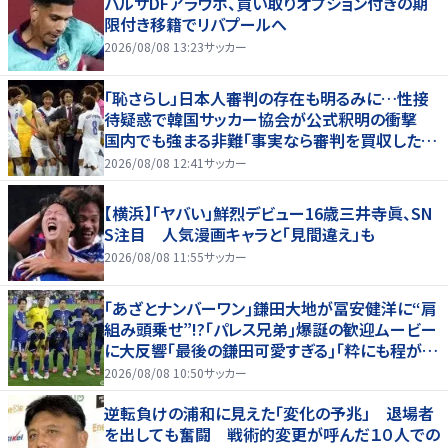
バルサDFアラウホ、買い取りオプション付きの期
限付き移籍でリバプールへ
2026/08/08 13:23
サッカー
「恥さらし」日本人審判の存在も明るみに…性接
待疑惑で韓国サッカー協会が公式釈明の衝撃
国内でも強まる非難「事実なら審判を買収したこ
とになる」
2026/08/08 12:41
サッカー
【横浜】「ヤバい」鮮烈デビュー16歳三井寺眞、SN
S注目 人気漫画キャラと「見間違え」も
2026/08/08 11:55
サッカー
｢あざとナンバーワン｣鎌田大地が冨安健洋に“肩
組み頭乗せ”!?｢パレス兄弟｣爆誕の歓迎ムービー
に大反響｢最後の鎌田可愛すぎる｣｢粋にも程があ
る！」
2026/08/08 10:50
サッカー
逆転負けの浦和に見えた「変化の予兆」 退場者
を出しても奮闘 戦術的変更が呼んだ１０人での