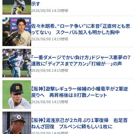
示す
2026/08/08 14:29
野球
佐々木朗希、“ローテ争い”に本音「正直何とも思
ってない」 スクーバル加入も明かした胸中
2026/08/08 14:19
野球
「一番ダメージでかい負け方」ドジャース悪夢の７
連敗に「ディアスまでアカン」「打線が…」の声
2026/08/08 14:15
野球
【阪神】遊撃レギュラー候補の小幡竜平が２軍逆
戻りへ 再昇格後は８打数ノーヒット
2026/08/08 14:15
野球
【阪神】湯浅京己が２カ月ぶり１軍復帰 右足首
ねんざ回復 ブルペンに頼もしい１枚に
2026/08/08 14:06
野球