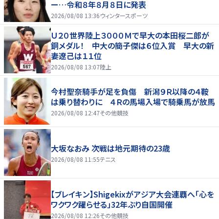
ー…令和８年８月８日に発表
2026/08/08 13:36
ウィンタースポーツ
Ｕ２０世界陸上３０００Ｍで早大の本田桜二郎が
銅メダル！ 中大の簡子傑は６位入賞 早大の新
妻遼己は１１位
2026/08/08 13:07
陸上
今村聖奈騎手が足を負傷 新潟９Ｒ以降の４鞍
は乗り替わりに ４Ｒの馬場入場で騎乗馬が放馬
2026/08/08 12:47
その他競技
大坂なおみ 次戦は地元期待の23歳
2026/08/08 11:55
テニス
【ブレイキン】Shigekixがアジア大会連覇へ「心を
ワクワク躍らせる」32年ぶり自国開催
2026/08/08 12:26
その他競技