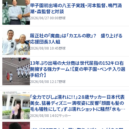
甲子園初出場の八王子実践・河本監督、鳴門渦
潮・森監督と対談
2026/06/27 00:00
野球
履正社の「魔曲」は「カエルの歌」？ 盛り上げる
応援団長3人組
2026/08/08 10:45
野球
13年ぶり出場の大分商は世代屈指の152キロ右
腕擁する強力チーム！【夏の甲子園・ベンチ入り選
手紹介】
2026/08/08 12:17
野球
「全力でびしょ濡れに！！」２８歳サッカー日本代表
美女、猛暑ディズニー満喫姿に反響「顔面も髪の
毛も犠牲にして」ずぶ濡れショットに騒然「水も滴
る」「女優さんかと」
2026/08/08 14:02
サッカー