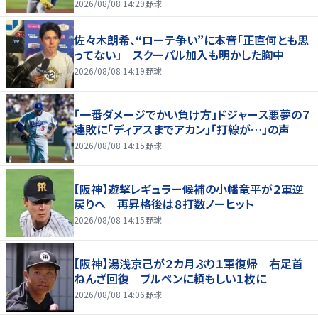
2026/08/08 14:29
野球
佐々木朗希、“ローテ争い”に本音「正直何とも思
ってない」 スクーバル加入も明かした胸中
2026/08/08 14:19
野球
「一番ダメージでかい負け方」ドジャース悪夢の７
連敗に「ディアスまでアカン」「打線が…」の声
2026/08/08 14:15
野球
【阪神】遊撃レギュラー候補の小幡竜平が２軍逆
戻りへ 再昇格後は８打数ノーヒット
2026/08/08 14:15
野球
【阪神】湯浅京己が２カ月ぶり１軍復帰 右足首
ねんざ回復 ブルペンに頼もしい１枚に
2026/08/08 14:06
野球