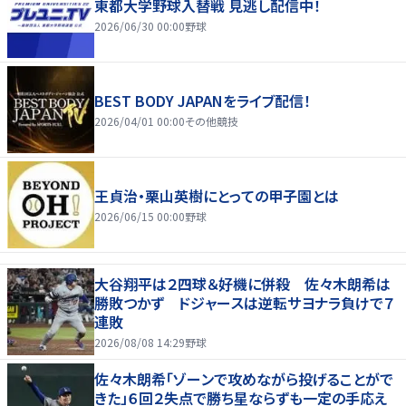
東都大学野球入替戦 見逃し配信中！
2026/06/30 00:00
野球
BEST BODY JAPANをライブ配信！
2026/04/01 00:00
その他競技
王貞治・栗山英樹にとっての甲子園とは
2026/06/15 00:00
野球
大谷翔平は２四球＆好機に併殺 佐々木朗希は
勝敗つかず ドジャースは逆転サヨナラ負けで７
連敗
2026/08/08 14:29
野球
佐々木朗希「ゾーンで攻めながら投げることがで
きた」６回２失点で勝ち星ならずも一定の手応え