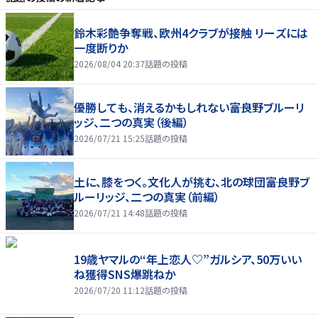
鈴木彩艶争奪戦、欧州4クラブが接触 リーズには
一度断りか
2026/08/04 20:37
話題の投稿
優勝しても、消えるかもしれない――富良野ブルーリ
ッジ、二つの真実（後編）
2026/07/21 15:25
話題の投稿
土に、膝をつく。文化人が挑む、北の球団――富良野ブ
ルーリッジ、二つの真実（前編）
2026/07/21 14:48
話題の投稿
19歳ヤマルの“年上恋人♡”ガルシア、50万いい
ね獲得SNS爆跳ねか
2026/07/20 11:12
話題の投稿