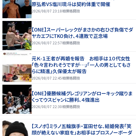
原弘希VS塩川琉斗は契約体重で開催
2026/08/07 23:18
相撲格闘技
【ONE】スーパーレックがまさかの右ひざ負傷でダ
ヤカエフにTKO負け、４連敗で正念場
2026/08/07 22:57
相撲格闘技
元Ｋ-１王者が再婚を報告 お相手は１０代女性
「色々言われそうですが…」「一人の男としてもさ
らに精進」久保優太が報告
2026/08/07 22:45
相撲格闘技
【ONE】優勝候補グレゴリアンがローキック蹴りま
くってウスビャンに勝利、４強進出
2026/08/07 22:30
相撲格闘技
【スノボ】ミラノ五輪旗手・冨田せな、結婚発表「笑
顔が絶えない家庭を」お相手はプロスノーボーダ