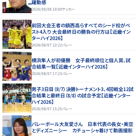
躍動感
2026/08/08 10:00
サッカー
前回大会王者の鎮西高らすべてのシード校がベ
スト4入り 大会最終日の勝負の行方は【近畿イン
ターハイ2026】
2026/08/07 22:22
バレー
横浜隼人が初優勝 女子最終順位と個人賞、試
合結果一覧【近畿インターハイ2026】
2026/08/07 17:23
バレー
男子3日目（8/7）決勝トーナメント3、4回戦全12試
合結果と最終日（8/8）の試合予定【近畿インター
ハイ2026】
2026/08/07 15:25
バレー
バレーボール大友愛さん 日本代表の長女・美空
とディズニーシー カチューシャ着けて動画撮影