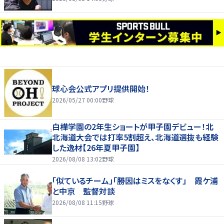
球心会公式アプリ提供開始！
2026/05/27 00:00
野球
白樺学園の2年生ショートが甲子園デビュー！北
北海道大会では打率5割超え、北海道選抜も経験
した逸材【26年夏甲子園】
2026/08/08 13:02
野球
「似ているチーム」「勝因はミスをなくす」 霞ケ浦
と中京 監督対談
2026/08/08 11:15
野球