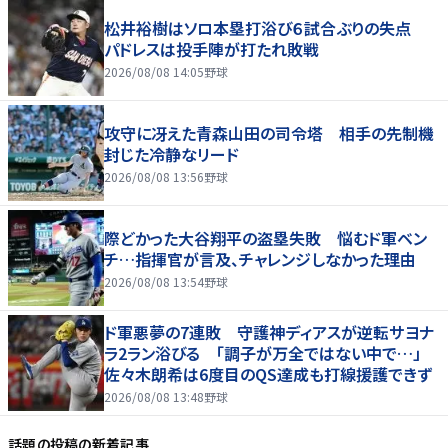
松井裕樹はソロ本塁打浴び６試合ぶりの失点
パドレスは投手陣が打たれ敗戦
2026/08/08 14:05
野球
攻守に冴えた青森山田の司令塔 相手の先制機
封じた冷静なリード
2026/08/08 13:56
野球
際どかった大谷翔平の盗塁失敗 悩むド軍ベン
チ…指揮官が言及、チャレンジしなかった理由
2026/08/08 13:54
野球
ド軍悪夢の7連敗 守護神ディアスが逆転サヨナ
ラ2ラン浴びる 「調子が万全ではない中で…」
佐々木朗希は6度目のQS達成も打線援護できず
2026/08/08 13:48
野球
話題の投稿
の新着記事