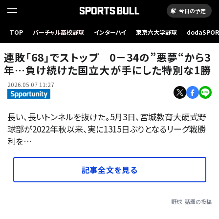
今日の予定
TOP
バーチャル高校野球
インターハイ
東京六大学野球
dodaSPO
（新しいタブ
連敗「68」でストップ 0－34の”悪夢“から3
年…負け続けた国立大が手にした特別な1勝
2026.05.07 11:27
長い、長いトンネルを抜けた――。5月3日、宮城教育大硬式野
球部が2022年秋以来、実に1315日ぶりとなるリーグ戦勝
利を…
記事全文を見る
野球
話題の投稿