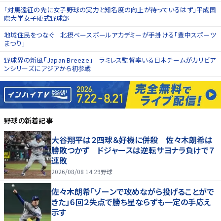
「対馬遠征の先に女子野球の実力と知名度の向上が待っているはず」平成国
際大学女子硬式野球部
地域住民をつなぐ 北摂ベースボールアカデミーが手掛ける「豊中スポーツ
まつり」
野球界の新風「Japan Breeze」 ラミレス監督率いる日本チームがカリビア
ンシリーズにアジアから初参戦
野球
の新着記事
大谷翔平は２四球＆好機に併殺 佐々木朗希は
勝敗つかず ドジャースは逆転サヨナラ負けで７
連敗
2026/08/08 14:29
野球
佐々木朗希「ゾーンで攻めながら投げることがで
きた」６回２失点で勝ち星ならずも一定の手応え
示す