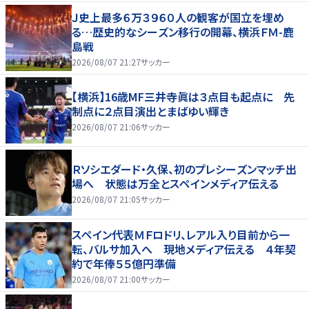
Ｊ史上最多６万３９６０人の観客が国立を埋め
る…歴史的なシーズン移行の開幕、横浜ＦＭ-鹿
島戦
2026/08/07 21:27
サッカー
【横浜】16歳MF三井寺眞は３点目も起点に 先
制点に２点目演出とまばゆい輝き
2026/08/07 21:06
サッカー
Ｒソシエダード・久保、初のプレシーズンマッチ出
場へ 状態は万全とスペインメディア伝える
2026/08/07 21:05
サッカー
スペイン代表ＭＦロドリ、レアル入り目前から一
転、バルサ加入へ 現地メディア伝える ４年契
約で年俸５５億円準備
2026/08/07 21:00
サッカー