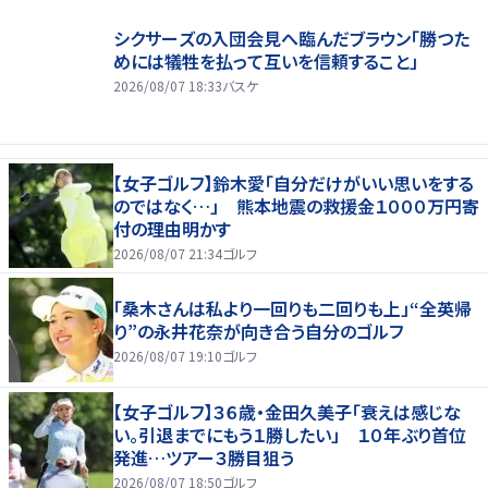
シクサーズの入団会見へ臨んだブラウン「勝つた
めには犠牲を払って互いを信頼すること」
2026/08/07 18:33
バスケ
【女子ゴルフ】鈴木愛「自分だけがいい思いをする
のではなく…」 熊本地震の救援金１０００万円寄
付の理由明かす
2026/08/07 21:34
ゴルフ
「桑木さんは私より一回りも二回りも上」“全英帰
り”の永井花奈が向き合う自分のゴルフ
2026/08/07 19:10
ゴルフ
【女子ゴルフ】３６歳・金田久美子「衰えは感じな
い。引退までにもう１勝したい」 １０年ぶり首位
発進…ツアー３勝目狙う
2026/08/07 18:50
ゴルフ