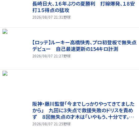
長崎日大、１６年ぶりの夏勝利 打線爆発、１８安
打１５得点の猛攻
2026/08/07 21:31
野球
【ロッテ】ルーキー高橋快秀、プロ初登板で無失点
デビュー 自己最速更新の154キロ計測
2026/08/07 21:27
野球
阪神・藤川監督「今までしっかりやってきてました
から」 九回に３失点で救援失敗のドリスを責め
ず ８回無失点の才木は「いやもう、十分です。あ
の回まででも十分な仕事でしたか」
2026/08/07 21:25
野球