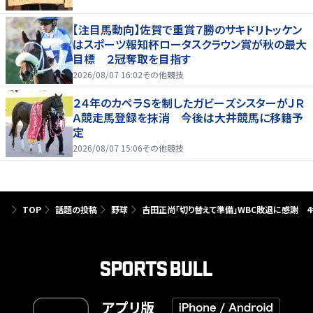
【注目馬動向】佐賀で重賞７勝のサキドリトッケン
はスポーツ報知杯ロータスクラウン賞が秋の最大
目標 ２冠奪取を目指す
2026/08/07 16:02
その他競技
２４年のカペラＳを制したガビーズシスターがＪＲ
Ａ競走馬登録を抹消 今後は大井競馬に移籍予
定
2026/08/07 15:06
その他競技
TOP
話題の投稿
野球
吉田正尚「切り替えて準備」WBC敗退に感謝 
アプリ版