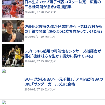
日本生命カップ男子代表ロスター決定…広島の
三谷桂司朗が急きょ追加招集
2026/08/07 20:15
バスケ
佐藤凪と佐藤久遠が兄弟対決へ…弟は八村から
の手紙で発奮「虎のように立ち向かっていけたら」
2026/08/07 19:46
バスケ
レブロンPG起用の可能性をシクサーズ指揮官が
語る「彼は味方を生かす能力に長けている」
2026/08/07 19:38
バスケ
BリーグからNBAへ…元千葉JチアMiyuがNBAの
OKC「サンダーガールズ」に合格
2026/08/07 19:01
バスケ