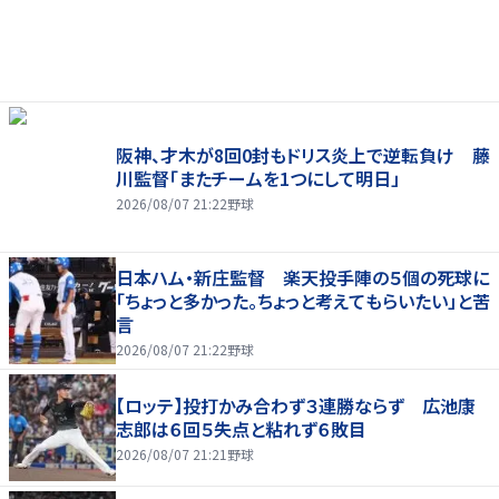
阪神、才木が8回0封もドリス炎上で逆転負け 藤
川監督「またチームを1つにして明日」
2026/08/07 21:22
野球
日本ハム・新庄監督 楽天投手陣の５個の死球に
「ちょっと多かった。ちょっと考えてもらいたい」と苦
言
2026/08/07 21:22
野球
【ロッテ】投打かみ合わず３連勝ならず 広池康
志郎は６回５失点と粘れず６敗目
2026/08/07 21:21
野球