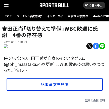
今日の予定
TOP
バーチャル高校野球
インターハイ
東京六大学野球
dodaSPO
（新しいタブ
吉田正尚「切り替えて準備」WBC敗退に感
謝 4番の存在感
2026.03.17 18:33
侍ジャパンの吉田正尚が自身のインスタグラム
(@bh_masataka34)を更新し、WBC敗退後の思いをつづ
った。「悔し…
記事全文を見る
話題の投稿
野球