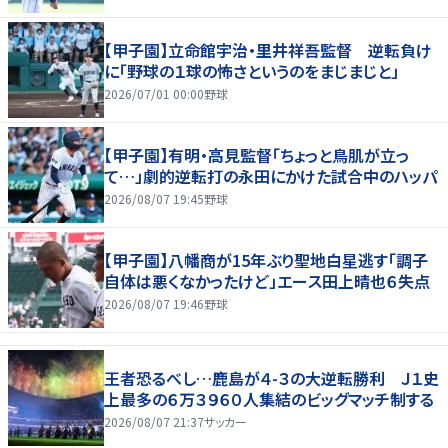
【甲子園】立命館宇治・里井祥吾監督 逆転負け
に「野球の１球の怖さというのをまじまじと」
2026/07/01 00:00
野球
【甲子園】有明・高見監督「ちょっと鳥肌が立っ
て…」劇的逆転打の永田にかけた試合中のハッパ
2026/08/07 19:45
野球
【甲子園】八幡商が15年ぶり聖地白星逃す「調子
自体は悪くなかったけど」エース田上晴也６失点
2026/08/07 19:46
野球
王者恐るべし…鹿島が４-３の大逆転勝利 Ｊ１史
上最多の６万３９６０人集結のビッグマッチ制する
2026/08/07 21:37
サッカー