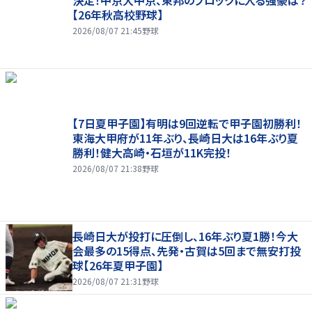
決定！中京大中京、東邦のブロックに入る強豪は？
【26年秋高校野球】
2026/08/07 21:45
野球
【7日夏甲子園】有明は9回逆転で甲子園初勝利！
東海大甲府が11年ぶり、長崎日大は16年ぶり夏
勝利！健大高崎・石垣が11K完投！
2026/08/07 21:38
野球
長崎日大が投打に圧倒し、16年ぶり夏1勝！今大
会最多の15得点、先発・古賀は5回まで無安打投
球【26年夏甲子園】
2026/08/07 21:31
野球