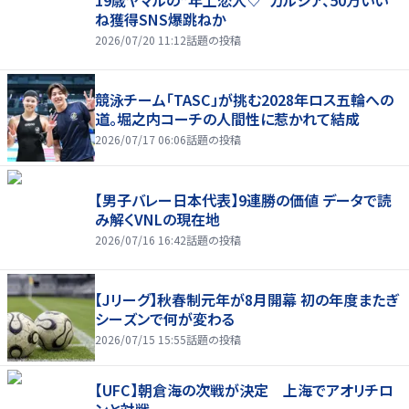
ね獲得SNS爆跳ねか
2026/07/20 11:12
話題の投稿
競泳チーム「TASC」が挑む2028年ロス五輪への
道。堀之内コーチの人間性に惹かれて結成
2026/07/17 06:06
話題の投稿
【男子バレー日本代表】9連勝の価値 データで読
み解くVNLの現在地
2026/07/16 16:42
話題の投稿
【Jリーグ】秋春制元年が8月開幕 初の年度またぎ
シーズンで何が変わる
2026/07/15 15:55
話題の投稿
【UFC】朝倉海の次戦が決定 上海でアオリチロ