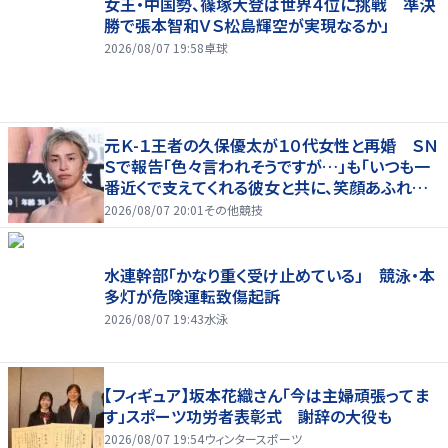
女王・中国勢、篠塚大登は世界４位に挑戦 準決
勝で張本智和ＶＳ松島輝空が実現なるか」
2026/08/07 19:58
卓球
元Ｋ-１王者の久保優太が１０代女性と再婚 ＳＮ
Ｓで報告「色々言われそうですが…」も「いつも一
番近くで支えてくれる彼女と共に、笑顔あふれる
家庭を築いていきたい」
2026/08/07 20:01
その他競技
水連幹部「かなり重く受け止めている」 競泳・本
多灯が危険運転致傷起訴
2026/08/07 19:43
水泳
【フィギュア】坂本花織さん「今は主婦頑張ってま
す」スポーツ功労者表彰式 謝辞の大役も
2026/08/07 19:54
ウィンタースポーツ