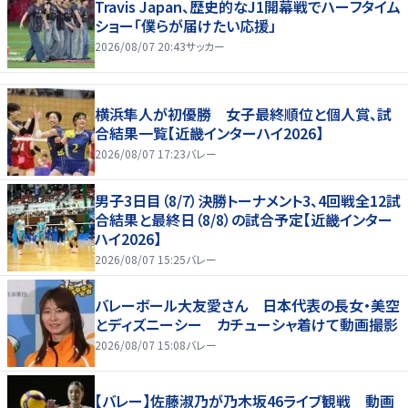
Travis Japan、歴史的なJ1開幕戦でハーフタイム
ショー「僕らが届けたい応援」
2026/08/07 20:43
サッカー
横浜隼人が初優勝 女子最終順位と個人賞、試
合結果一覧【近畿インターハイ2026】
2026/08/07 17:23
バレー
男子3日目（8/7）決勝トーナメント3、4回戦全12試
合結果と最終日（8/8）の試合予定【近畿インター
ハイ2026】
2026/08/07 15:25
バレー
バレーボール大友愛さん 日本代表の長女・美空
とディズニーシー カチューシャ着けて動画撮影
2026/08/07 15:08
バレー
【バレー】佐藤淑乃が乃木坂46ライブ観戦 動画