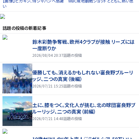
【画像】ヒカキン、侍ジャパンへ感謝 WBC現地観戦ショットとともに熱い思
い
話題の投稿
の新着記事
鈴木彩艶争奪戦、欧州4クラブが接触 リーズには
一度断りか
2026/08/04 20:37
話題の投稿
優勝しても、消えるかもしれない――富良野ブルーリ
ッジ、二つの真実（後編）
2026/07/21 15:25
話題の投稿
土に、膝をつく。文化人が挑む、北の球団――富良野ブ
ルーリッジ、二つの真実（前編）
2026/07/21 14:48
話題の投稿
19歳ヤマルの“年上恋人♡”ガルシア、50万いい