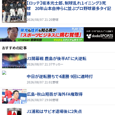
【ロッテ】坂本光士郎、制球乱れ１イニング３死
球 20年山本由伸らに並ぶプロ野球最多タイ記
録
2026/08/07 21:20
野球
おすすめの記事
J1開幕戦 鹿島が後半ATに大逆転
2026/08/07 21:37
サッカー
中日が逆転勝ちで4連勝 9回に適時打
2026/08/07 21:01
野球
広島・秋山翔吾が海外FA権取得
2026/08/07 19:00
野球
J1浦和はサビオ退場後に2失点