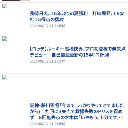
長崎日大、１６年ぶりの夏勝利 打線爆発、１８安
打１５得点の猛攻
2026/08/07 21:31
野球
【ロッテ】ルーキー高橋快秀、プロ初登板で無失点
デビュー 自己最速更新の154キロ計測
2026/08/07 21:27
野球
阪神・藤川監督「今までしっかりやってきてました
から」 九回に３失点で救援失敗のドリスを責め
ず ８回無失点の才木は「いやもう、十分です。あ
の回まででも十分な仕事でしたか」
2026/08/07 21:25
野球