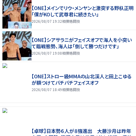
【ONE】メインでリウ・メンヤンと激突する野杁正明
「僕がKOして武尊君に続きたい」
2026/08/07 19:32
相撲格闘技
【ONE】シアサラニがフェイスオフで海人を小突い
て臨戦態勢、海人は「倒して勝つだけです」
2026/08/07 19:08
相撲格闘技
【ONE】ストロー級MMAの山北渓人と田上こゆる
が額つけてバチバチフェイスオフ
2026/08/07 18:49
相撲格闘技
【卓球】日本勢６人が８強進出 大藤沙月は昨年