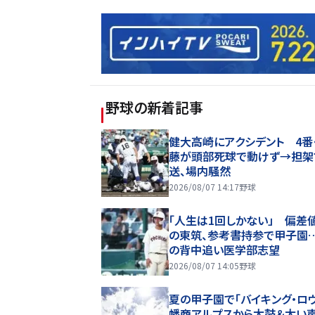
野球
の新着記事
健大高崎にアクシデント 4番
藤が頭部死球で動けず→担架
送、場内騒然
2026/08/07 14:17
野球
「人生は1回しかない」 偏差値
の東筑、参考書持参で甲子園
の背中追い医学部志望
2026/08/07 14:05
野球
夏の甲子園で「バイキング・ロ
幡商アルプスから太鼓＆太い