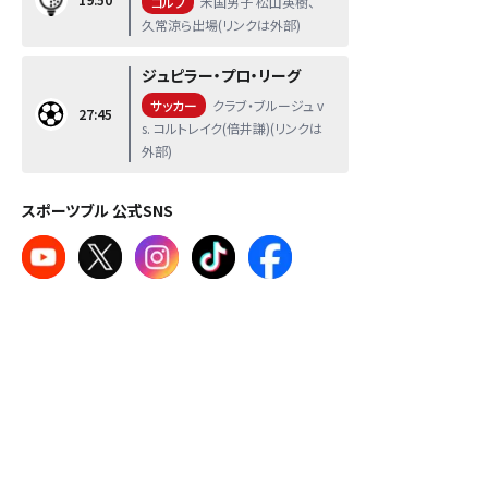
ゴルフ
米国男子 松山英樹、
久常涼ら出場(リンクは外部)
ジュピラー・プロ・リーグ
サッカー
クラブ・ブルージュ v
27:45
s. コルトレイク(倍井謙)(リンクは
外部)
スポーツブル 公式SNS