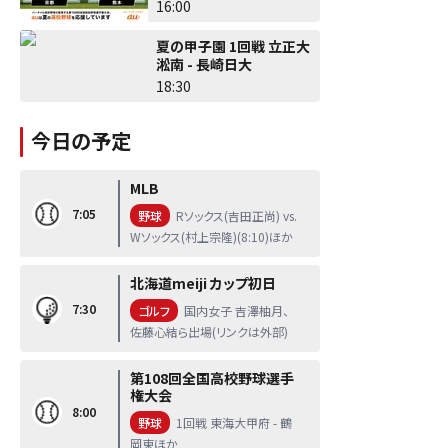
16:00
夏の甲子園 1回戦 立正大
淞南 - 長崎日大
18:30
今日の予定
MLB
7:05
野球
Rソックス(吉田正尚) vs.
Wソックス(村上宗隆)(8:10)ほか
北海道meiji カップ初日
7:30
ゴルフ
国内女子 吉澤柚月、
佐藤心結ら出場(リンクは外部)
第108回全国高校野球選手
権大会
8:00
野球
1回戦 東海大甲府 - 鶴
岡東ほか