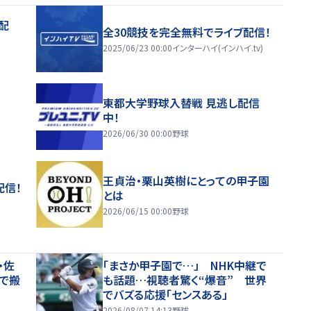
配
全30競技を完全無料でライブ配信！
2025/06/23 00:00
インターハイ(インハイ.tv)
東都大学野球入替戦 見逃し配信
中！
2026/06/30 00:00
野球
王貞治・栗山英樹にとっての甲子園
配信！
とは
2026/06/15 00:00
野球
・佐
「まさか甲子園で…」 NHK中継で
で搬
も話題…視聴者驚く“爆音” 世界
でバズる応援「センスある」
2026/08/07 14:13
野球