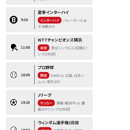
夏季インターハイ
9:30
インターハイ
バレーボール女
子決勝ほか
WTTチャンピオンズ横浜
11:00
卓球
男女シングルス2回戦(リ
ンクは外部)
プロ野球
18:00
野球
DeNA vs. 広島、日本ハ
ム vs. 楽天ほか
Jリーグ
19:25
サッカー
開幕 横浜FM vs. 鹿
島ほか(リンクは外部)
ウィンダム選手権2日目
19:50