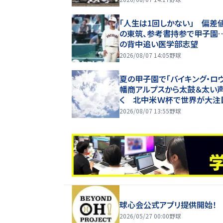
「人生は1回しかない」 偏差値
の東筑、参考書持参で甲子園
の背中追い医学部志望
2026/08/07 14:05
野球
夏の甲子園で「バイキング・ロ
幡商アルプスから太鼓＆太い
く 北中米Ｗ杯で世界が大
高校野球の舞台にも
2026/08/07 13:55
野球
球心会公式アプリ提供開始！
2026/05/27 00:00
野球