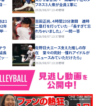
注目
フネス３人衆が全員１軍に
2026/08/07 13:49
野球
商は1
吉田正尚、４時間23分激闘 適時
の2年
二塁打を打っていた…「長すぎて忘
の甲子
れちゃいました」／一問一答
2026/08/07 13:37
野球
ナラ
佐野日大エース支えた推しの存
延長
在 堂々の完封…憧れアイドルが
ビッグ
「ニュースみていただけたら」
打１打
2026/08/07 13:20
野球