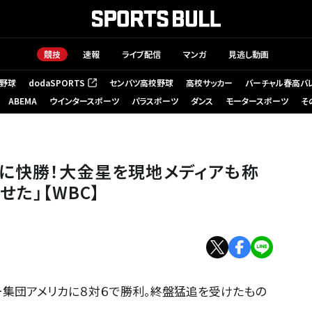
競技
速報
ライブ配信
マンガ
見逃し動画
野球
dodaSPORTS
センバツ高校野球
高校サッカー
バーチャル春高バ
（新しいタブで開く）
ABEMA
ウインタースポーツ
パラスポーツ
ダンス
モータースポーツ
そ
り】
に快勝！大金星を現地メディアも称
せた｣【WBC】
ター集団アメリカに８対６で勝利。終盤猛追を受けたもの