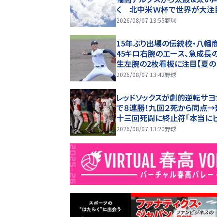
く 北中米Ｗ杯で世界が大
高校野球の舞台にも
2026/08/07 13:55
野球
15年ぶり出場の伝統校・八幡
45キロ右腕のエース、急成長
生左腕の2枚看板に注目【夏
園・ベンチ入り選手】
2026/08/07 13:42
野球
レッドソックスが劇的逆転サヨ
で８連勝！九回２死から同点→
十三回死闘に終止符「本当に
ゲーム」吉田正尚も奮闘２安
2026/08/07 13:20
野球
点 本拠地熱狂