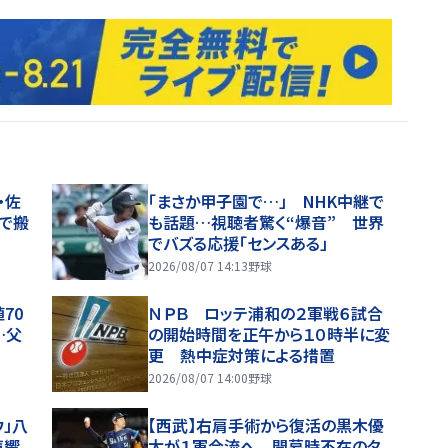
・佐
「まさか甲子園で…」 NHK中継で
で搬
も話題…視聴者驚く“爆音” 世界
でバズる応援「センスある」
2026/08/07 14:13
野球
70
ＮＰＢ ロッテ浦和の２軍戦６試合
…父
の開始時間を正午から１０時半に変
更 熱中症対策による措置
2026/08/07 14:00
野球
ウ」八
【西武】右肩手術から復活の黒木優
声響
太が１軍合流へ 開幕時不在のタ