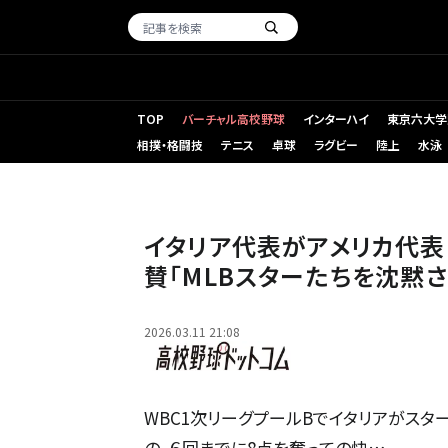
TOP
バーチャル高校野球
インターハイ
東京六大学
相撲・格闘技
テニス
卓球
ラグビー
陸上
水泳
勝利したイタリア代表【写真=WBC/MLBの公式Instagramよ
イタリア代表がアメリカ代表
賛｢MLBスターたちを沈黙さ
2026.03.11 21:08
WBC1次リーグプールBでイタリアがス
の、６回までに8点を奪っての快…