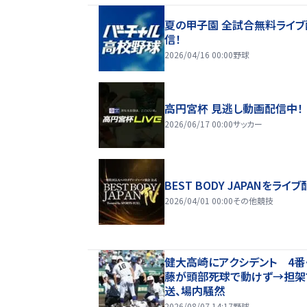
夏の甲子園 全試合無料ライブ
信！
2026/04/16 00:00
野球
高円宮杯 見逃し動画配信中！
2026/06/17 00:00
サッカー
BEST BODY JAPANをライブ
2026/04/01 00:00
その他競技
健大高崎にアクシデント 4番
藤が頭部死球で動けず→担架
送、場内騒然
2026/08/07 14:17
野球