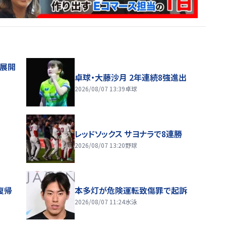
舗展開
卓球・大藤沙月 2年連続8強進出
2026/08/07 13:39
卓球
レッドソックス サヨナラで8連勝
2026/08/07 13:20
野球
復帰
本多灯が危険運転致傷罪で起訴
2026/08/07 11:24
水泳