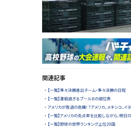
関連記事
【一覧】準々決勝進出チーム・準々決勝の日程
【一覧】激戦過ぎるプールＢの順位表
アメリカが敗退の危機！？アメリカ、メキシコ、イ
【一覧】アメリカの失点率を比較しながら、明日
【一覧】野球の世界ランキング上位20国