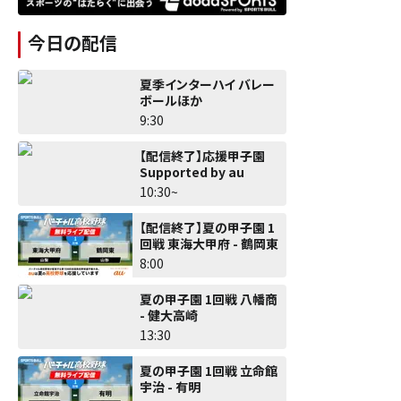
今日の配信
夏季インターハイ バレー
ボールほか
9:30
【配信終了】応援甲子園
Supported by au
10:30~
【配信終了】夏の甲子園 1
回戦 東海大甲府 - 鶴岡東
8:00
夏の甲子園 1回戦 八幡商
- 健大高崎
13:30
夏の甲子園 1回戦 立命館
宇治 - 有明