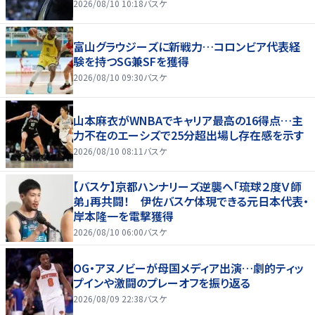
2026/08/10 10:18
バスケ
富山グラウジーズに新戦力…コロンビア代表経
験を持つSG兼SFを獲得
2026/08/10 09:30
バスケ
山本麻衣がWNBAでキャリア最高の16得点…主
力不在のエーシズで25分超出場し存在感を示す
2026/08/10 08:11
バスケ
【バスケ】京都ハンナリーズ逆襲へ「琉球２度Ｖ師
弟」再共闘！ 伊佐バスケ体現できる元日本代表・
岸本隆一を電撃獲得
2026/08/10 06:00
バスケ
OG・アヌノビーが母国メディア出演…劇的ティッ
プインや激闘のプレーオフを振り返る
2026/08/09 22:38
バスケ