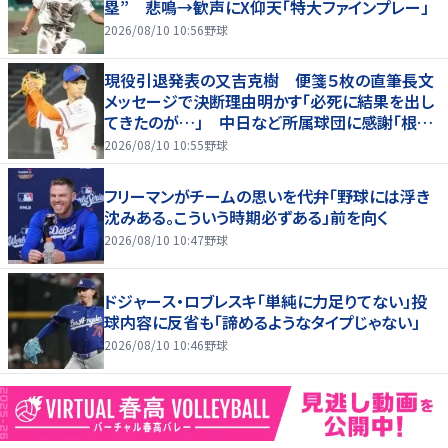
塁” 悲鳴→歓声にX仰天「特大ファインプレー」
2026/08/10 10:56
野球
現役引退発表の又吉克樹 便箋５枚の直筆長文
メッセージで決断理由明かす「必死に結果を出し
てきたのが…」 中日など所属球団に感謝「根気
強く指導してもらった」
2026/08/10 10:55
野球
フリーマンがチームの思いを代弁「野球には浮き
沈みある。こういう時期必ずある」前を向く
2026/08/10 10:47
野球
ドジャース・ロブレスキ「単純に力足りてない」投
球内容に反省も「諦めるようなタイプじゃない」
2026/08/10 10:46
野球