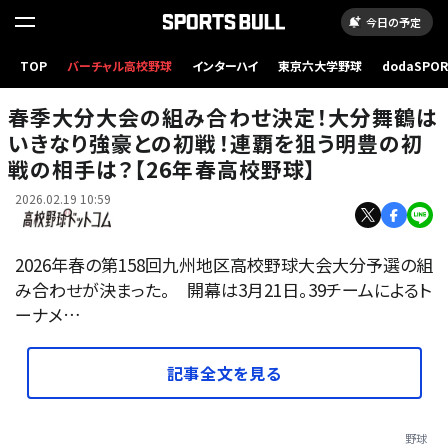
今日の予定
TOP
バーチャル高校野球
インターハイ
東京六大学野球
dodaSPO
明豊の川口（昨夏の甲子園より）
（新しいタブ
春季大分大会の組み合わせ決定！大分舞鶴は
いきなり強豪との初戦！連覇を狙う明豊の初
戦の相手は？【26年春高校野球】
2026.02.19 10:59
2026年春の第158回九州地区高校野球大会大分予選の組
み合わせが決まった。 開幕は3月21日。39チームによるト
ーナメ…
記事全文を見る
野球