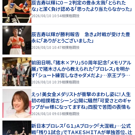
辰吉寿以輝に０－２判定の豊永太我「とられた
な」と潔く負け認める「思ったより当たらなかった」
2026/08/10 10:54
相撲格闘技
辰吉寿以輝が勝利報告 急きょ対戦が受けた豊
永に「ありがとうございました」
2026/08/10 10:47
相撲格闘技
前田日明、「猪木×アリ」５０周年記念「メモリアル
展」で猪木さんから教えられた「プロレス」を明か
す「シュート練習しなきゃダメだよ」…京王プラザ
ホテルで３１日まで
2026/08/10 10:39
相撲格闘技
えっ！美女金メダリストが衝撃のまわし姿に！人生
初の相撲稽古シーン公開に騒然「可愛さとのギャ
ップがｗ様になってますね」四股で苦悶の表情も
2026/08/10 09:03
相撲格闘技
新日本プロレス「Ｇ１」Ａブロック「大混戦」…公式
戦「残り１試合」でＴＡＫＥＳＨＩＴＡが単独首位、辻