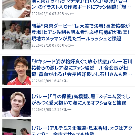
前に掲げられた｢マテ茶｣｢白い犬｣｢爆弾｣｢合コ
ン｣のイラスト入り作戦ボードにファン困惑！｢想像
よりデカくて吹いた｣
2026/08/10 07:30
サッカー
開幕“東京ダービー”は大差で決着！長友佑都が
登場！ヒアン先制も明本考浩＆相馬勇紀が歓喜！
現地カメラマンが見たゴールラッシュと課題
2026/08/10 07:00
サッカー
「タキシード姿が格好良くて放心状態」バレー石川
祐希らの激レア姿にファン騒然 川合会長が投
稿「鼻血が出る」「会長格好良いし石川さんも超格
好いい」
2026/08/09 16:48
バレー
【バレー】「目の保養」高橋藍、黒Ｔ＆デニム姿でし
がみつく愛犬抱いて海に入るオフショなど披露
2026/08/09 12:12
バレー
【バレー】アルテミス北海道・鳥本香琳、オフはアク
ティブに 余市でサップも体験