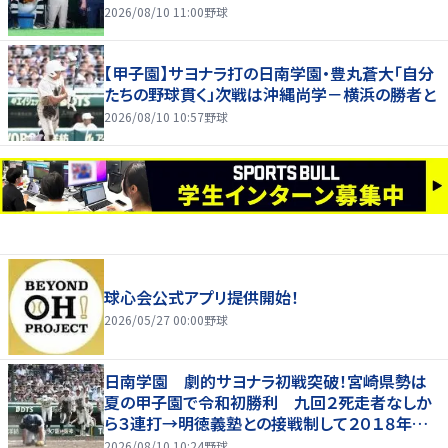
2026/08/10 11:00
野球
【甲子園】サヨナラ打の日南学園・豊丸蒼大「自分
たちの野球貫く」次戦は沖縄尚学－横浜の勝者と
2026/08/10 10:57
野球
球心会公式アプリ提供開始！
2026/05/27 00:00
野球
日南学園 劇的サヨナラ初戦突破！宮崎県勢は
夏の甲子園で令和初勝利 九回２死走者なしか
ら３連打→明徳義塾との接戦制して２０１８年以
来の勝利
2026/08/10 10:24
野球