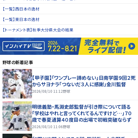
【一覧】西日本の逸材
【一覧】東日本の逸材
【トーナメント表】秋季大分県大会の結果
野球
の新着記事
【甲子園】「ワンプレー諦めない」日南学園９回２死
からサヨナラ「つないだ３人に感謝」金川監督
2026/08/10 11:12
野球
明徳義塾・馬淵史郎監督が引き際について語る
「学校はやれと言ってくれてるんですけど…」７０
歳で春夏通算４０度目の出場で初戦突破ならず
2026/08/10 11:06
野球