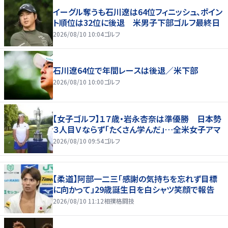
イーグル奪うも石川遼は64位フィニッシュ、ポイン
ト順位は32位に後退 米男子下部ゴルフ最終日
2026/08/10 10:04
ゴルフ
石川遼64位で年間レースは後退／米下部
2026/08/10 10:00
ゴルフ
【女子ゴルフ】１７歳・岩永杏奈は準優勝 日本勢
３人目Ｖならず「たくさん学んだ」…全米女子アマ
2026/08/10 09:54
ゴルフ
【柔道】阿部一二三「感謝の気持ちを忘れず目標
に向かって」29歳誕生日を白シャツ笑顔で報告
2026/08/10 11:12
相撲格闘技