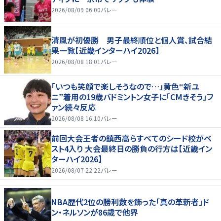
2026/08/09 06:00
バレー
清風が初優勝 男子最終順位と個人賞、試合結
果一覧【近畿インターハイ2026】
2026/08/08 18:01
バレー
「いつも笑顔で楽しそうなので…」黄色“新ユ
ニ”着用の19歳バドミントン女子に「CMきそう」フ
ァン続々反応
2026/08/08 16:10
バレー
前回大会王者の鎮西高らすべてのシード校がベ
スト4入り 大会最終日の勝負の行方は【近畿イン
ターハイ2026】
2026/08/07 22:22
バレー
NBA歴代2位の勝利数を飾った「真の革新者」ド
ン・ネルソンが86歳で他界