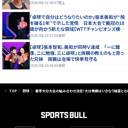
2026/08/10 08:07
陸上
「卓球で自分はどうなりたいのか」張本美和が“殻
を破る1年”で示した覚悟 日本大会で戴冠の18
歳が向かう新たな領域【WTTチャンピオンズ横浜
2026】
2026/08/10 07:00
卓球
【卓球】張本智和、美和が同時Ｖ達成 「一に健
康、二に勉強、三に卓球」と両親の教えのもと育っ
た兄妹 両親は会場で快挙見守る
2026/08/10 06:00
卓球
TOP
野球
春季大分大会の組み合わせ決定！大分舞鶴はいきなり強豪との初