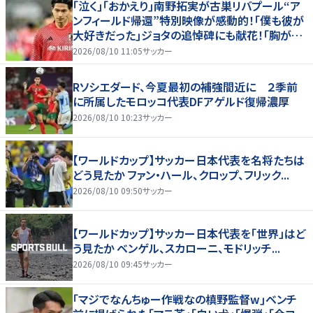
｢泣く｣｢おかえり｣南野拓実が古巣リバプール“ア
ンフィールド帰還”特別映像が感動的！｢僕も彼が
大好きだった｣ジョタの追悼碑にも献花！｢胸が熱
くなります…｣
2026/08/10 11:05
サッカー
Rソシエダード、今夏最初の補強間近に ２季前
に所属したモロッコ代表DFアゲルド復帰濃厚
2026/08/10 10:23
サッカー
【ワールドカップ】サッカー日本代表を名将たちは
どう見たか ファン・ハール、クロップ、フリック...
2026/08/10 09:50
サッカー
【ワールドカップ】サッカー日本代表を「世界」はど
う見たか ベンゲル、スカローニ、モドリッチ...
2026/08/10 09:45
サッカー
｢マジでなんちゅー作戦なの槙野監督w｣ベンチ