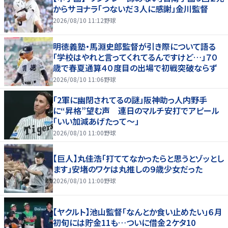
からサヨナラ「つないだ３人に感謝」金川監督
2026/08/10 11:12
野球
明徳義塾・馬淵史郎監督が引き際について語る
「学校はやれと言ってくれてるんですけど…」７０
歳で春夏通算４０度目の出場で初戦突破ならず
2026/08/10 11:06
野球
「2軍に幽閉されてるの謎」阪神助っ人内野手
に“昇格”望む声 連日のマルチ安打でアピール
「いい加減あげたって〜」
2026/08/10 11:00
野球
【巨人】丸佳浩「打ててなかったらと思うとゾッとし
ます」安堵のワケは丸推しの９歳少女だった
2026/08/10 11:00
野球
【ヤクルト】池山監督「なんとか食い止めたい」６月
初旬には貯金11も…ついに借金２ケタ10