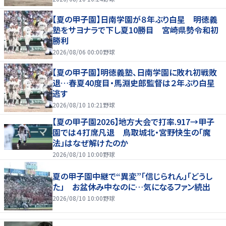
【夏の甲子園】日南学園が８年ぶり白星 明徳義
塾をサヨナラで下し夏10勝目 宮崎県勢令和初
勝利
2026/08/06 00:00
野球
【夏の甲子園】明徳義塾、日南学園に敗れ初戦敗
退…春夏40度目・馬淵史郎監督は２年ぶり白星
逃す
2026/08/10 10:21
野球
【夏の甲子園2026】地方大会で打率.917→甲子
園では４打席凡退 鳥取城北・宮野快生の「魔
法」はなぜ解けたのか
2026/08/10 10:00
野球
夏の甲子園中継で“異変”「信じられん」「どうし
た」 お盆休み中なのに…気になるファン続出
2026/08/10 10:00
野球