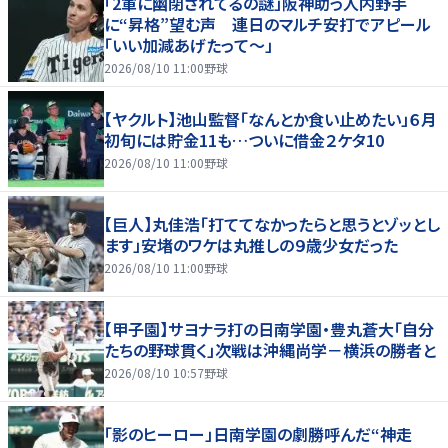
「2軍に幽閉されてるの謎」阪神助っ人内野手
に“昇格”望む声 連日のマルチ安打でアピール
「いい加減あげたって〜」
2026/08/10 11:00
野球
【ヤクルト】池山監督「なんとか食い止めたい」６月
初旬には貯金11も…ついに借金２ケタ10
2026/08/10 11:00
野球
【巨人】丸佳浩「打ててなかったらと思うとゾッとし
ます」安堵のワケは丸推しの９歳少女だった
2026/08/10 11:00
野球
【甲子園】サヨナラ打の日南学園・豊丸蒼大「自分
たちの野球貫く」次戦は沖縄尚学－横浜の勝者と
2026/08/10 10:57
野球
「影のヒーロー」日南学園の劇勝呼んだ“神走