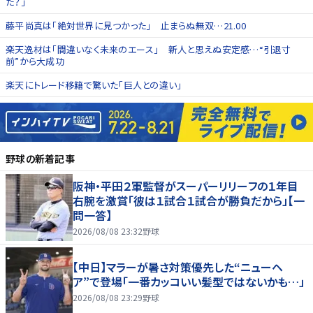
た？」
藤平尚真は「絶対世界に見つかった」 止まらぬ無双…21.00
楽天逸材は「間違いなく未来のエース」 新人と思えぬ安定感…“引退寸
前”から大成功
楽天にトレード移籍で驚いた「巨人との違い」
野球
の新着記事
阪神・平田２軍監督がスーパーリリーフの１年目
右腕を激賞「彼は１試合１試合が勝負だから」【一
問一答】
2026/08/08 23:32
野球
【中日】マラーが暑さ対策優先した“ニューヘ
ア”で登場「一番カッコいい髪型ではないかも…」
2026/08/08 23:29
野球