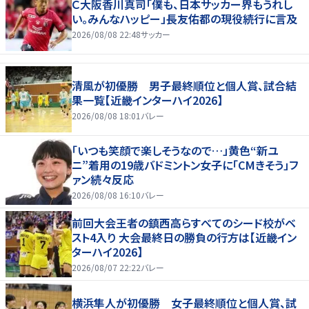
Ｃ大阪香川真司「僕も、日本サッカー界もうれし
い。みんなハッピー」長友佑都の現役続行に言及
2026/08/08 22:48
サッカー
清風が初優勝 男子最終順位と個人賞、試合結
果一覧【近畿インターハイ2026】
2026/08/08 18:01
バレー
「いつも笑顔で楽しそうなので…」黄色“新ユ
ニ”着用の19歳バドミントン女子に「CMきそう」フ
ァン続々反応
2026/08/08 16:10
バレー
前回大会王者の鎮西高らすべてのシード校がベ
スト4入り 大会最終日の勝負の行方は【近畿イン
ターハイ2026】
2026/08/07 22:22
バレー
横浜隼人が初優勝 女子最終順位と個人賞、試