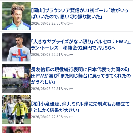
【岡山】ブラウンノア賢信がJ1初ゴール「敵がいっ
ぱいいたので、思い切り振り抜いた」
2026/08/08 22:55
サッカー
「大きなサプライズがない限り」バルセロナFWフェ
ラン・トーレス 移籍金92億円でパリSGへ
2026/08/08 22:51
サッカー
長友佑都の現役続行表明に日本代表で共闘の町
田ＦＷが喜び「また同じ舞台に戻ってきてくれたの
がうれしい」
2026/08/08 22:51
サッカー
【柏】小泉佳穂、弾丸ミドル弾に先制点もお膳立て
「とにかく結果が大きい」
2026/08/08 22:50
サッカー