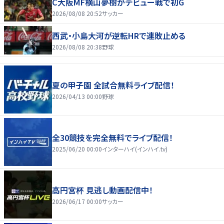
C大阪MF横山夢樹がデビュー戦で初G
2026/08/08 20:52
サッカー
西武・小島大河が逆転HRで連敗止める
2026/08/08 20:38
野球
夏の甲子園 全試合無料ライブ配信！
2026/04/13 00:00
野球
全30競技を完全無料でライブ配信！
2025/06/20 00:00
インターハイ(インハイ.tv)
高円宮杯 見逃し動画配信中！
2026/06/17 00:00
サッカー