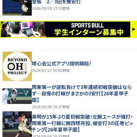
登板 2／3回を無安打
2026/08/08 23:15
野球
球心会公式アプリ提供開始！
2026/05/27 00:00
野球
関東第一が逆転負けで3年連続初戦突破はなら
ず…自慢の打線がまさかの3安打【26年夏甲子
園】
2026/08/08 20:37
野球
英明が15年ぶり夏初戦突破！左腕エースが強打・
関東第一打線に無四球完投、被安打3の圧巻ピッ
チング【26年夏甲子園】
2026/08/08 20:35
野球