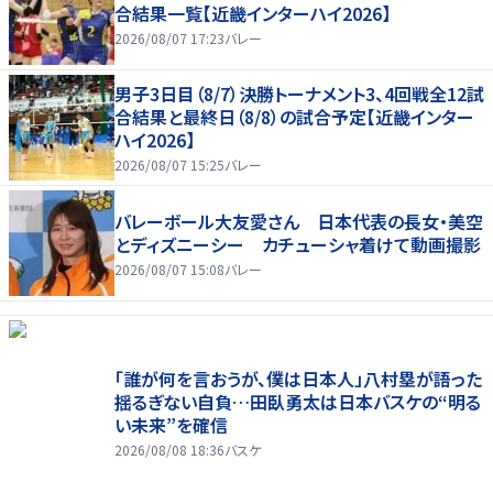
合結果一覧【近畿インターハイ2026】
2026/08/07 17:23
バレー
男子3日目（8/7）決勝トーナメント3、4回戦全12試
合結果と最終日（8/8）の試合予定【近畿インター
ハイ2026】
2026/08/07 15:25
バレー
バレーボール大友愛さん 日本代表の長女・美空
とディズニーシー カチューシャ着けて動画撮影
2026/08/07 15:08
バレー
「誰が何を言おうが、僕は日本人」八村塁が語った
揺るぎない自負…田臥勇太は日本バスケの“明る
い未来”を確信
2026/08/08 18:36
バスケ