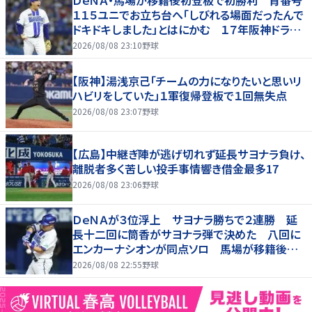
ＤｅＮＡ・馬場が移籍後初登板で初勝利 背番号
１１５ユニでお立ち台へ「しびれる場面だったんで
ドキドキしました」とはにかむ １７年阪神ドラ１
右腕
2026/08/08 23:10
野球
【阪神】湯浅京己「チームの力になりたいと思いリ
ハビリをしていた」１軍復帰登板で１回無失点
2026/08/08 23:07
野球
【広島】中継ぎ陣が逃げ切れず延長サヨナラ負け、
離脱者多く苦しい投手事情響き借金最多17
2026/08/08 23:06
野球
ＤｅＮＡが３位浮上 サヨナラ勝ちで２連勝 延
長十二回に筒香がサヨナラ弾で決めた 八回に
エンカーナシオンが同点ソロ 馬場が移籍後初
勝利
2026/08/08 22:55
野球