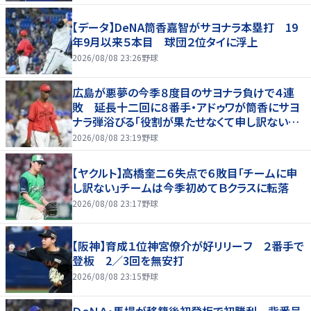
【データ】DeNA筒香嘉智がサヨナラ本塁打 19
年9月以来５本目 球団２位タイに浮上
2026/08/08 23:26
野球
広島が悪夢の今季８度目のサヨナラ負けで４連
敗 延長十二回に８番手・アドゥワが筒香にサヨ
ナラ弾浴びる「役割が果たせなくて申し訳ないで
す」
2026/08/08 23:19
野球
【ヤクルト】高橋奎二６失点で６敗目「チームに申
し訳ない」チームは今季初めてＢクラスに転落
2026/08/08 23:17
野球
【阪神】育成１位神宮僚介が好リリーフ ２番手で
登板 2／3回を無安打
2026/08/08 23:15
野球