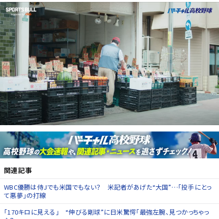
関連記事
WBC優勝は侍Jでも米国でもない？ 米記者があげた“大国”…「投手にとっ
て悪夢」の打線
「170キロに見える」 “伸びる剛球”に日米驚愕「最強左腕、見つかっちゃっ