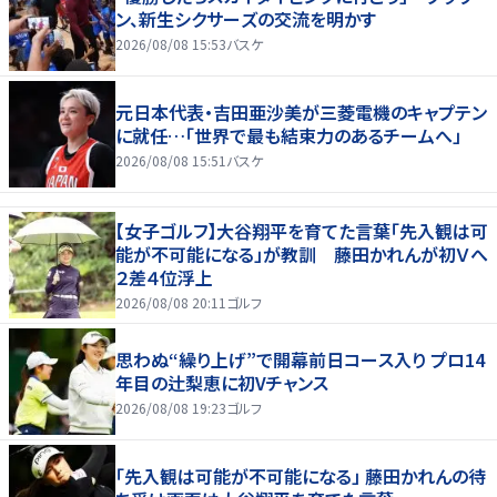
ン、新生シクサーズの交流を明かす
2026/08/08 15:53
バスケ
元日本代表・吉田亜沙美が三菱電機のキャプテン
に就任…「世界で最も結束力のあるチームへ」
2026/08/08 15:51
バスケ
【女子ゴルフ】大谷翔平を育てた言葉「先入観は可
能が不可能になる」が教訓 藤田かれんが初Ｖへ
２差４位浮上
2026/08/08 20:11
ゴルフ
思わぬ“繰り上げ”で開幕前日コース入り プロ14
年目の辻梨恵に初Vチャンス
2026/08/08 19:23
ゴルフ
「先入観は可能が不可能になる」 藤田かれんの待