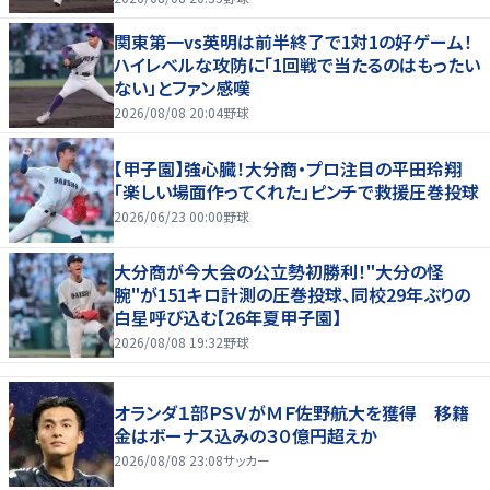
関東第一vs英明は前半終了で1対1の好ゲーム！
ハイレベルな攻防に「1回戦で当たるのはもったい
ない」とファン感嘆
2026/08/08 20:04
野球
【甲子園】強心臓！大分商・プロ注目の平田玲翔
「楽しい場面作ってくれた」ピンチで救援圧巻投球
2026/06/23 00:00
野球
大分商が今大会の公立勢初勝利！"大分の怪
腕"が151キロ計測の圧巻投球、同校29年ぶりの
白星呼び込む【26年夏甲子園】
2026/08/08 19:32
野球
オランダ１部ＰＳＶがＭＦ佐野航大を獲得 移籍
金はボーナス込みの３０億円超えか
2026/08/08 23:08
サッカー