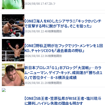
2026/08/08 17:47
ゴルフ
【ONE】海人をKOしたシアサラニ「キックかパンチ
で反撃する時に腕が下がる。そこを狙った」
2026/08/08 22:48
相撲格闘技
【ONE】野杁正明が左フックでリウ・メンヤンを１回
KO、チャトリCEOも「過去最高の野杁」
2026/08/08 22:36
相撲格闘技
新日本プロレス「Ｇ１」Ｂブロック「大混戦」…カラ
ム・ニューマン、ゲイブ・キッド、成田蓮が「勝ち点１
０」で首位タイ…８・８横浜全成績
2026/08/08 21:20
相撲格闘技
【ONE】SB王者・笠原弘希がRISE王者・塩川琉斗
に勝利、ハイドレ失敗の理由も明かす