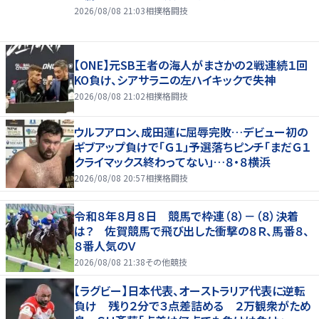
2026/08/08 21:03
相撲格闘技
【ONE】元SB王者の海人がまさかの２戦連続１回
KO負け、シアサラニの左ハイキックで失神
2026/08/08 21:02
相撲格闘技
ウルフアロン、成田蓮に屈辱完敗…デビュー初の
ギブアップ負けで「Ｇ１」予選落ちピンチ「まだＧ１
クライマックス終わってない」…８・８横浜
2026/08/08 20:57
相撲格闘技
令和８年８月８日 競馬で枠連（８）－（８）決着
は？ 佐賀競馬で飛び出した衝撃の８Ｒ、馬番８、
８番人気のＶ
2026/08/08 21:38
その他競技
【ラグビー】日本代表、オーストラリア代表に逆転
負け 残り２分で３点差詰める ２万観衆がため