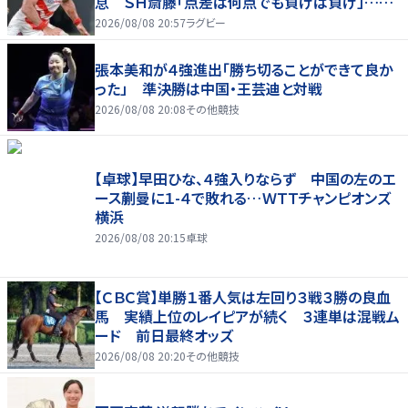
息 ＳＨ斎藤「点差は何点でも負けは負け」…前
半にＳＯ伊藤龍が先制トライ、３２ー３５で惜敗
2026/08/08 20:57
ラグビー
張本美和が４強進出「勝ち切ることができて良か
った」 準決勝は中国・王芸迪と対戦
2026/08/08 20:08
その他競技
【卓球】早田ひな、４強入りならず 中国の左のエ
ース蒯曼に１-４で敗れる…ＷＴＴチャンピオンズ
横浜
2026/08/08 20:15
卓球
【ＣＢＣ賞】単勝１番人気は左回り３戦３勝の良血
馬 実績上位のレイピアが続く ３連単は混戦ム
ード 前日最終オッズ
2026/08/08 20:20
その他競技