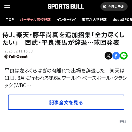
今日の予定
TOP
バーチャル高校野球
インターハイ
東京六大学野球
dodaSPO
楽天・藤平尚真【写真：小林靖】
（新しいタブ
侍J、楽天・藤平尚真を追加招集「全力尽くし
たい」 西武・平良海馬が辞退…球団発表
2026.02.11 15:03
平良は左ふくらはぎの肉離れで出場を辞退した 楽天は
11日、3月に行われる第6回ワールド・ベースボール・クラシ
ック（WBC…
記事全文を見る
野球