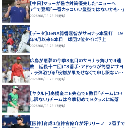
【中日】マラーが暑さ対策優先した“ニューヘ
ア”で登場「一番カッコいい髪型ではないかも…」
2026/08/08 23:29
野球
【データ】DeNA筒香嘉智がサヨナラ本塁打 19
年9月以来５本目 球団２位タイに浮上
2026/08/08 23:26
野球
広島が悪夢の今季８度目のサヨナラ負けで４連
敗 延長十二回に８番手・アドゥワが筒香にサヨ
ナラ弾浴びる「役割が果たせなくて申し訳ないで
す」
2026/08/08 23:19
野球
【ヤクルト】高橋奎二６失点で６敗目「チームに申
し訳ない」チームは今季初めてＢクラスに転落
2026/08/08 23:17
野球
【阪神】育成１位神宮僚介が好リリーフ ２番手で