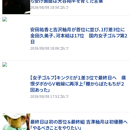
ち受け画面は大谷翔平を育てた言葉
2026/08/08 18:50
ゴルフ
安田祐香と吉沢柚月が首位に並び、1打差3位に
金田久美子、河本結は17位 国内女子ゴルフ第2
日
2026/08/08 18:06
ゴルフ
【女子ゴルフ】キンクミが１差３位で最終日へ 痛
恨ダボからＶ戦線に再浮上「棚からぼたもちが２
回あった」
2026/08/08 17:52
ゴルフ
最終日は初の首位＆最終組 吉澤柚月は初優勝へ
「やるべきことをやりたい」