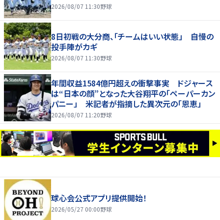
2026/08/07 11:30
野球
8日初戦の大分商、「チームはいい状態」 自慢の
投手陣がカギ
2026/08/07 11:30
野球
年間収益1584億円超えの衝撃事実 ドジャース
は“日本の顔”となった大谷翔平の「ペーパーカン
パニー」 米記者が指摘した異次元の「恩恵」
2026/08/07 11:20
野球
球心会公式アプリ提供開始！
2026/05/27 00:00
野球