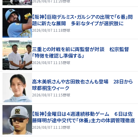
2026/08/07 11:20
野球
【阪神】巨砲デルミス・ガルシアの出現で「６番」問
題に新たな展開 多彩なタイプが選択肢に
2026/08/07 11:18
野球
三重との対戦を前に両監督が対談 松宗監督
「特徴を確認し準備する」
2026/08/07 11:15
野球
高木美帆さんや古田敦也さんも登場 28日から
球都桐生ウィーク
2026/08/07 11:15
野球
【阪神】金曜日は４週連続移動ゲーム ６日は佐
藤輝明が途中交代で「休養」主力の体調管理徹底
2026/08/07 11:13
野球