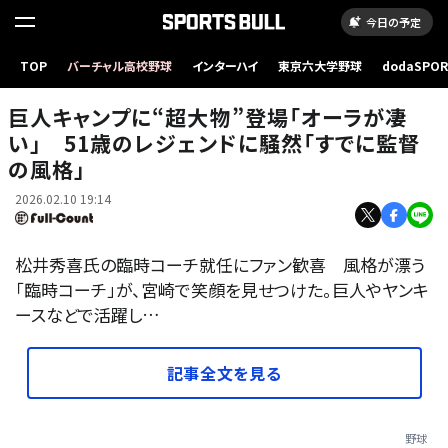
今日の予定
TOP
バーチャル高校野球
インターハイ
東京六大学野球
dodaSPO
巨人・阿部慎之助監督（左）と臨時コーチで訪れた松井秀喜氏【写真提供：産経新聞社】
（新しいタブ
巨人キャンプに“超大物”登場「オーラが凄
い」 51歳のレジェンドに騒然「すでに監督
の風格」
2026.02.10 19:14
松井秀喜氏の臨時コーチ就任にファン歓喜 風格が漂う
「臨時コーチ」が、宮崎で笑顔を見せつけた。巨人やヤンキ
ースなどで活躍し…
記事全文を見る
野球