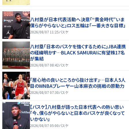
八村塁が日本代表活動へ決意「“黄金時代”いま
僕らがやらないと」ロス五輪は「一番大きな目標」
2026/08/07 11:25
バスケ
八村塁「日本のバスケを強くするために」JBA連携
の経緯明かす…BLACK SAMURAIに有望株17名
が集結
2026/08/07 08:42
バスケ
「居心地の良いところから抜け出す」…日本人5人
目のWNBAプレーヤー山本麻衣の挑戦の原動力
2026/08/07 07:30
バスケ
【バスケ】八村塁が語った日本代表への熱い思い
「今、僕らがやらないと日本のバスケが良くなって
いかない」
2026/08/07 05:00
バスケ