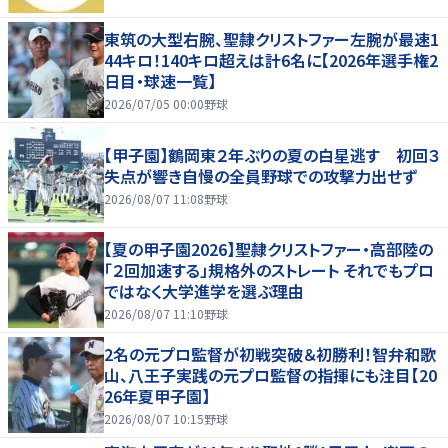
東筑の大型右腕、聖隷クリストファー左腕が最速1
44キロ！140キロ超えは計6名に【2026年選手権2
日目・球速一覧】
2026/07/05 00:00
野球
【甲子園】鶴岡東２年ぶりの夏の白星逃す 初回３
失点が響き自慢の全員野球での攻撃力出せず
2026/08/07 11:08
野球
【夏の甲子園2026】聖隷クリストファー・高部陸の
「２回加速する」規格外のストレート それでもプロ
ではなく大学進学を選ぶ理由
2026/08/07 11:10
野球
2名の元プロ監督が初戦突破＆初勝利！智弁和歌
山、八王子実践の元プロ監督の指揮にも注目【20
26年夏甲子園】
2026/08/07 10:15
野球