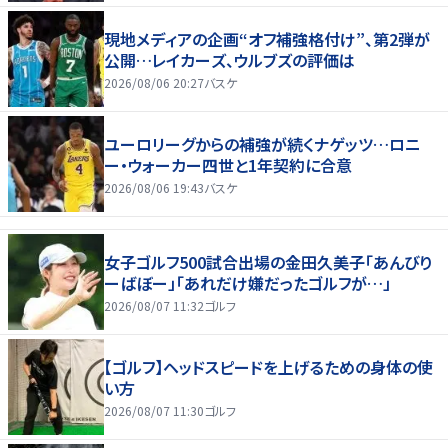
現地メディアの企画“オフ補強格付け”、第2弾が
公開…レイカーズ、ウルブズの評価は
2026/08/06 20:27
バスケ
ユーロリーグからの補強が続くナゲッツ…ロニ
ー・ウォーカー四世と1年契約に合意
2026/08/06 19:43
バスケ
女子ゴルフ500試合出場の金田久美子「あんびり
ーばぼー」「あれだけ嫌だったゴルフが…」
2026/08/07 11:32
ゴルフ
【ゴルフ】ヘッドスピードを上げるための身体の使
い方
2026/08/07 11:30
ゴルフ