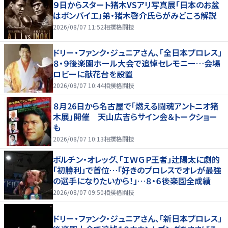
９日からスタート猪木VSアリ写真展「日本のお盆
はボンバイエ」弟・猪木啓介氏らがみどころ解説
2026/08/07 11:52
相撲格闘技
ドリー・ファンク・ジュニアさん、「全日本プロレス」
８・９後楽園ホール大会で追悼セレモニー…会場
ロビーに献花台を設置
2026/08/07 10:44
相撲格闘技
８月26日から名古屋で「燃える闘魂アントニオ猪
木展」開催 天山広吉らサイン会＆トークショー
も
2026/08/07 10:13
相撲格闘技
ボルチン・オレッグ、「ＩＷＧＰ王者」辻陽太に劇的
「初勝利」で首位…「好きのプロレスでオレが最強
の選手になりたいから！」…８・６後楽園全成績
2026/08/07 09:50
相撲格闘技
ドリー・ファンク・ジュニアさん、「新日本プロレス」