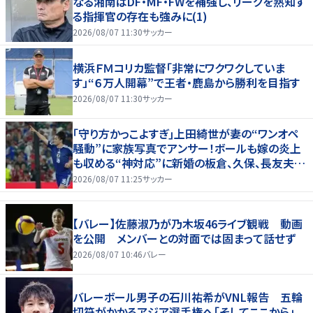
なる湘南はDF・MF・FWを補強し、リーグを熟知す
る指揮官の存在も強みに(1)
2026/08/07 11:30
サッカー
横浜ＦＭコリカ監督「非常にワクワクしていま
す」“６万人開幕”で王者・鹿島から勝利を目指す
2026/08/07 11:30
サッカー
｢守り方かっこよすぎ｣上田綺世が妻の“ワンオペ
騒動”に家族写真でアンサー！ボールも嫁の炎上
も収める“神対応”に新婚の板倉、久保、長友夫妻
もエール！
2026/08/07 11:25
サッカー
【バレー】佐藤淑乃が乃木坂46ライブ観戦 動画
を公開 メンバーとの対面では固まって話せず
2026/08/07 10:46
バレー
バレーボール男子の石川祐希がVNL報告 五輪
切符がかかるアジア選手権へ「そしてここから」