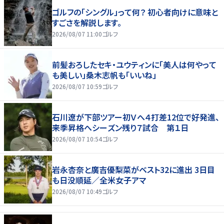
ゴルフの「シングル」って何？ 初心者向けに意味と
すごさを解説します。
2026/08/07 11:00
ゴルフ
前髪おろしたセキ・ユウティンに「美人は何やって
も美しい」桑木志帆も「いいね」
2026/08/07 10:59
ゴルフ
石川遼が下部ツアー初Ｖへ４打差12位で好発進、
来季昇格へシーズン残り７試合 第１日
2026/08/07 10:54
ゴルフ
岩永杏奈と廣吉優梨菜がベスト32に進出 3日目
も日没順延／全米女子アマ
2026/08/07 10:49
ゴルフ