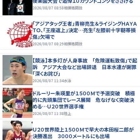
後楽園大会で追悼１０カウントゴングをささげる
2026/08/07 08:58
相撲格闘技
「アジアタッグ王者」青柳亮生＆ライジングＨＡＹＡ
ＴＯ、「王座返上」決定…亮生「左膝前十字靭帯損
傷」欠場で
2026/08/07 08:29
相撲格闘技
【競泳】本多灯が人身事故 「危険運転致傷」で起
訴 アジア大会など出場辞退 日本水連が謝罪
「深くお詫び」
2026/08/07 11:34
水泳
ドルーリー朱瑛里が１５００Ｍで予選突破 積極
的に先頭集団でレース展開 危なげなく突破決
める…Ｕ２０世界選手権
2026/08/07 11:38
陸上
Ｕ２０世界陸上１５００Ｍで早大の本田桜二郎が
決勝進出 ３０００メートルにも出場