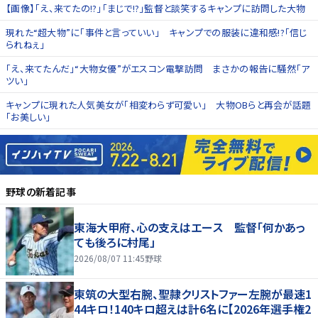
【画像】「え、来てたの!?」「まじで!?」監督と談笑するキャンプに訪問した大物
現れた“超大物”に「事件と言っていい」 キャンプでの服装に違和感!?「信じ
られねぇ」
「え、来てたんだ」“大物女優”がエスコン電撃訪問 まさかの報告に騒然「ア
ツい」
キャンプに現れた人気美女が「相変わらず可愛い」 大物OBらと再会が話題
「お美しい」
野球
の新着記事
東海大甲府、心の支えはエース 監督「何かあっ
ても後ろに村尾」
2026/08/07 11:45
野球
東筑の大型右腕、聖隷クリストファー左腕が最速1
44キロ！140キロ超えは計6名に【2026年選手権2