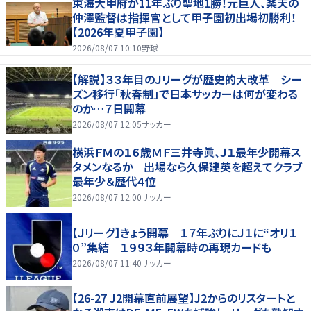
東海大甲府が11年ぶり聖地1勝！元巨人、楽天の
仲澤監督は指揮官として甲子園初出場初勝利！
【2026年夏甲子園】
2026/08/07 10:10
野球
【解説】３３年目のＪリーグが歴史的大改革 シー
ズン移行「秋春制」で日本サッカーは何が変わる
のか…７日開幕
2026/08/07 12:05
サッカー
横浜ＦＭの１６歳ＭＦ三井寺眞、Ｊ１最年少開幕ス
タメンなるか 出場なら久保建英を超えてクラブ
最年少＆歴代４位
2026/08/07 12:00
サッカー
【Ｊリーグ】きょう開幕 １７年ぶりにＪ１に“オリ１
０”集結 １９９３年開幕時の再現カードも
2026/08/07 11:40
サッカー
【26-27 J2開幕直前展望】J2からのリスタートと