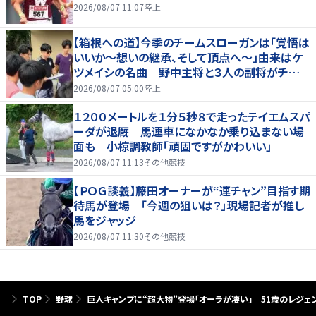
2026/08/07 11:07
陸上
【箱根への道】今季のチームスローガンは「覚悟は
いいか～想いの継承、そして頂点へ～」由来はケ
ツメイシの名曲 野中主将と３人の副将がチーム
を引っ張る…夏合宿特集第１弾、国学院大
2026/08/07 05:00
陸上
１２００メートルを１分５秒８で走ったテイエムスパ
ーダが退厩 馬運車になかなか乗り込まない場
面も 小椋調教師「頑固ですがかわいい」
2026/08/07 11:13
その他競技
【ＰＯＧ談義】藤田オーナーが“連チャン”目指す期
待馬が登場 「今週の狙いは？」現場記者が推し
馬をジャッジ
2026/08/07 11:30
その他競技
TOP
野球
巨人キャンプに“超大物”登場「オーラが凄い」 51歳のレジェ