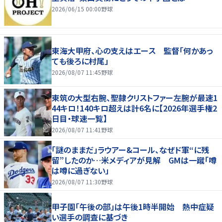
2026/06/15 00:00
野球
東海大甲府、心の支えはエース 監督「何かあっ
ても後ろに村尾」
2026/08/07 11:45
野球
東筑の大型右腕、聖隷クリストファー左腕が最速1
44キロ！140キロ超えは計6名に【2026年選手権2
日目・球速一覧】
2026/08/07 11:41
野球
「謎のままだ」ラウアー&コール、なぜド軍“に残
留”したのか…米メディアが見解 GMは一蹴「噂
は噂に過ぎない」
2026/08/07 11:30
野球
甲子園「午後の部」は午後1時半開始 熱中症疑
い選手の調査に基づき