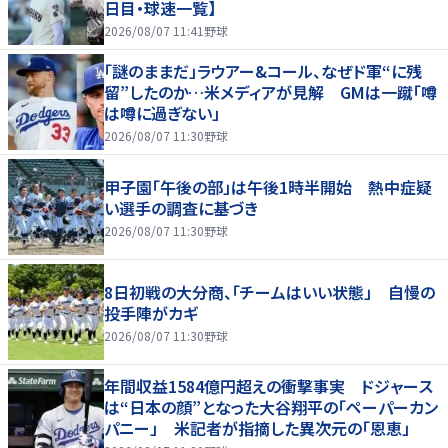
日目・球速一覧】
2026/08/07 11:41
野球
「謎のままだ」ラウアー&コール、なぜド軍“に残
留”したのか…米メディアが見解 GMは一蹴「噂
は噂に過ぎない」
2026/08/07 11:30
野球
甲子園「午後の部」は午後1時半開始 熱中症疑
い選手の調査に基づき
2026/08/07 11:30
野球
8日初戦の大分商、「チームはいい状態」 自慢の
投手陣がカギ
2026/08/07 11:30
野球
年間収益1584億円超えの衝撃事実 ドジャース
は“日本の顔”となった大谷翔平の「ペーパーカン
パニー」 米記者が指摘した異次元の「恩恵」