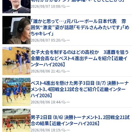
2026/08/07 10:08
バレー
「誰かと思って…」元バレーボール日本代表 雰
囲気“激変”姿が話題「モデルさんみたいです」「め
ちゃキレイ」
2026/08/07 05:20
バレー
女子大会を制するのはどの高校か 3連覇を狙う
金蘭会高などベスト４進出チームを紹介【近畿イ
ンターハイ2026】
2026/08/06 21:41
バレー
ベスト4進出を懸けた男子3日目（8/7）決勝トーナ
メント3、4回戦全12試合をご紹介【近畿インター
ハイ2026】
2026/08/06 18:44
バレー
男子2日目（8/6）決勝トーナメント1、2回戦全21試
合の結果【近畿インターハイ2026】
2026/08/06 18:19
バレー