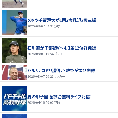
メッツ千賀滉大が1回3者凡退2奪三振
2026/08/07 09:32
野球
石川遼が下部初Vへ4打差12位好発進
2026/08/07 10:54
ゴルフ
バルサ、ロドリ獲得か 監督が電話説得
2026/08/07 00:21
サッカー
夏の甲子園 全試合無料ライブ配信！
2026/04/16 00:00
野球