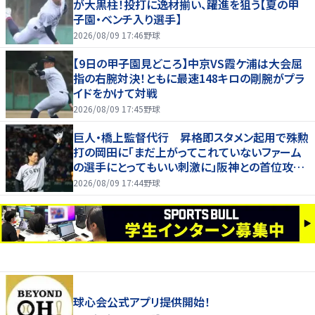
が大黒柱！投打に逸材揃い、躍進を狙う【夏の甲
子園・ベンチ入り選手】
2026/08/09 17:46
野球
【9日の甲子園見どころ】中京VS霞ケ浦は大会屈
指の右腕対決！ともに最速148キロの剛腕がプラ
イドをかけて対戦
2026/08/09 17:45
野球
巨人・橋上監督代行 昇格即スタメン起用で殊勲
打の岡田に「まだ上がってこれていないファーム
の選手にとってもいい刺激に」阪神との首位攻防
３連戦へ「まずはカード勝ち越しを」
2026/08/09 17:44
野球
球心会公式アプリ提供開始！