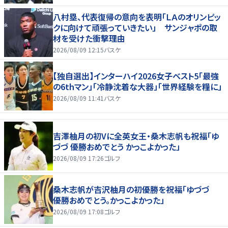
八村塁、代表復帰の意向を表明「ＬＡのオリンピッ
クに向けて頑張っていきたい」 サンジャポの取
材を受けた衝撃理由
2026/08/09 12:15
バスケ
【独自選出】インターハイ2026女子ベスト5「最強
の6thマン」「冷静沈着な大器」「世界経験を糧に」
2026/08/09 11:41
バスケ
吉澤柚月の初Vに全英女王・桑木志帆も祝福「ゆ
づづ 優勝おめでとう かっこよかった」
2026/08/09 17:26
ゴルフ
桑木志帆が吉沢柚月の初優勝を祝福「ゆづづ
優勝おめでとう。かっこよかった」
2026/08/09 17:08
ゴルフ