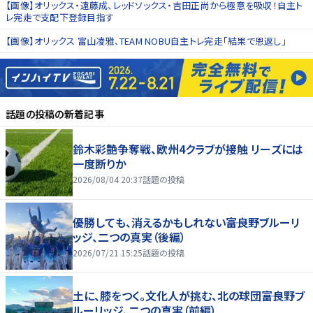
【画像】オリックス・遠藤成、レッドソックス・吉田正尚から極意を吸収！自主ト
レ完走で支配下登録目指す
【画像】オリックス 富山凌雅、TEAM NOBU自主トレ完走「結果で恩返し」
話題の投稿
の新着記事
鈴木彩艶争奪戦、欧州4クラブが接触 リーズには
一度断りか
2026/08/04 20:37
話題の投稿
優勝しても、消えるかもしれない――富良野ブルーリ
ッジ、二つの真実（後編）
2026/07/21 15:25
話題の投稿
土に、膝をつく。文化人が挑む、北の球団――富良野ブ
ルーリッジ、二つの真実（前編）