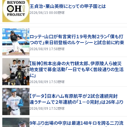
王貞治・栗山英樹にとっての甲子園とは
2026/06/15 00:00
野球
ロッテ・山口が有言実行１９号先制２ラン「僕も打
つので」来日初登板のルケーシーと試合前に約束
2026/08/09 17:58
野球
【阪神】熊本出身の大竹耕太郎、伊原陵人ら被災
地支援で募金活動「一日でも早く普段通りの生活
に」
2026/08/09 17:53
野球
【データ】日本ハム有原航平が２試合連続完封
違うチームで２年連続の「１－０完封」は26年ぶり
2026/08/09 17:52
野球
9年ぶり出場の中京は最速148キロを誇る二刀流