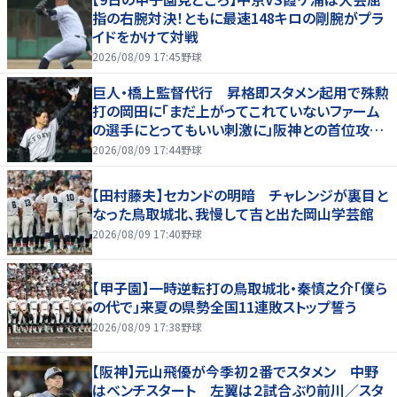
指の右腕対決！ともに最速148キロの剛腕がプラ
イドをかけて対戦
2026/08/09 17:45
野球
巨人・橋上監督代行 昇格即スタメン起用で殊勲
打の岡田に「まだ上がってこれていないファーム
の選手にとってもいい刺激に」阪神との首位攻防
３連戦へ「まずはカード勝ち越しを」
2026/08/09 17:44
野球
【田村藤夫】セカンドの明暗 チャレンジが裏目と
なった鳥取城北、我慢して吉と出た岡山学芸館
2026/08/09 17:40
野球
【甲子園】一時逆転打の鳥取城北・秦慎之介「僕ら
の代で」来夏の県勢全国11連敗ストップ誓う
2026/08/09 17:38
野球
【阪神】元山飛優が今季初２番でスタメン 中野
はベンチスタート 左翼は２試合ぶり前川／スタ