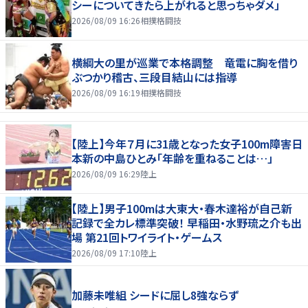
シーについてきたら上がれると思っちゃダメ」
2026/08/09 16:26
相撲格闘技
横綱大の里が巡業で本格調整 竜電に胸を借り
ぶつかり稽古、三段目結山には指導
2026/08/09 16:19
相撲格闘技
【陸上】今年７月に31歳となった女子100m障害日
本新の中島ひとみ「年齢を重ねることは…」
2026/08/09 16:29
陸上
【陸上】男子100mは大東大・春木達裕が自己新
記録で全カレ標準突破！ 早稲田・水野琉之介も出
場 第21回トワイライト・ゲームス
2026/08/09 17:10
陸上
加藤未唯組 シードに屈し8強ならず