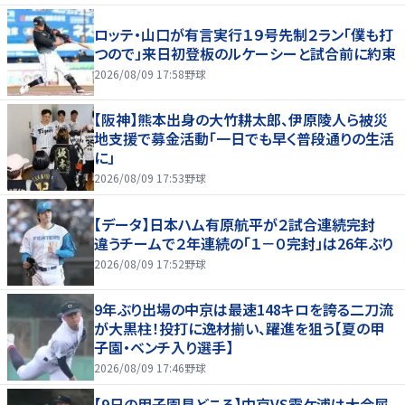
ロッテ・山口が有言実行１９号先制２ラン「僕も打
つので」来日初登板のルケーシーと試合前に約束
2026/08/09 17:58
野球
【阪神】熊本出身の大竹耕太郎、伊原陵人ら被災
地支援で募金活動「一日でも早く普段通りの生活
に」
2026/08/09 17:53
野球
【データ】日本ハム有原航平が２試合連続完封
違うチームで２年連続の「１－０完封」は26年ぶり
2026/08/09 17:52
野球
9年ぶり出場の中京は最速148キロを誇る二刀流
が大黒柱！投打に逸材揃い、躍進を狙う【夏の甲
子園・ベンチ入り選手】
2026/08/09 17:46
野球
【9日の甲子園見どころ】中京VS霞ケ浦は大会屈