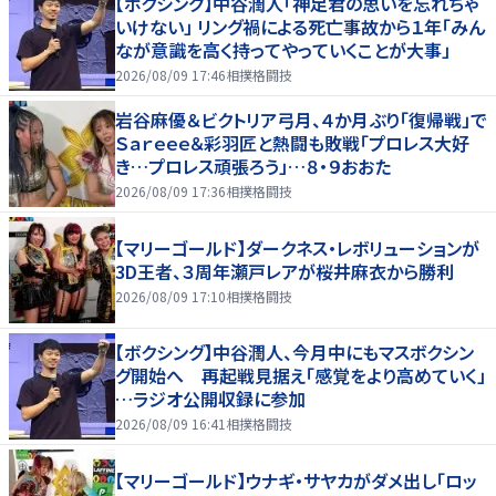
【ボクシング】中谷潤人「神足君の思いを忘れちゃ
いけない」 リング禍による死亡事故から１年「みん
なが意識を高く持ってやっていくことが大事」
2026/08/09 17:46
相撲格闘技
岩谷麻優＆ビクトリア弓月、４か月ぶり「復帰戦」で
Ｓａｒｅｅｅ＆彩羽匠と熱闘も敗戦「プロレス大好
き…プロレス頑張ろう」…８・９おおた
2026/08/09 17:36
相撲格闘技
【マリーゴールド】ダークネス・レボリューションが
3D王者、３周年瀬戸レアが桜井麻衣から勝利
2026/08/09 17:10
相撲格闘技
【ボクシング】中谷潤人、今月中にもマスボクシン
グ開始へ 再起戦見据え「感覚をより高めていく」
…ラジオ公開収録に参加
2026/08/09 16:41
相撲格闘技
【マリーゴールド】ウナギ・サヤカがダメ出し「ロッ