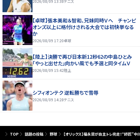
2026/08/09 13:38
テニス
【卓球】張本美和＆智和、兄妹同時Ｖへ チャンピ
オンズ以上に格付けされる大会では初快挙なる
か
2026/08/09 17:20
卓球
【陸上】決勝で再び日本新12秒62の中島ひとみ
「やっと出せた」向かい風でも予選と同タイムＶ
2026/08/09 15:42
陸上
シフィオンテク 逆転勝ちで雪辱
2026/08/09 14:28
テニス
TOP
話題の投稿
野球
【オリックス】福永奨が自主トレ完走！“師匠”中