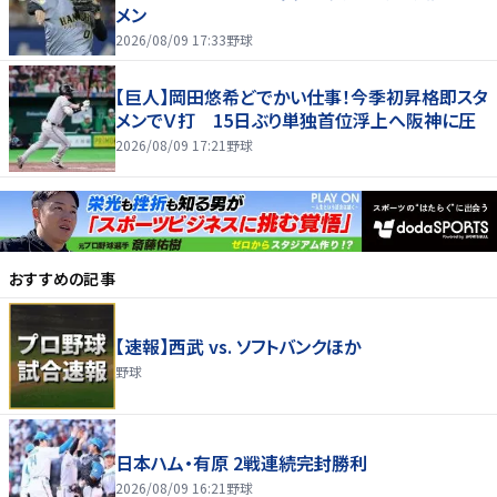
メン
2026/08/09 17:33
野球
【巨人】岡田悠希どでかい仕事！今季初昇格即スタ
メンでＶ打 15日ぶり単独首位浮上へ阪神に圧
2026/08/09 17:21
野球
おすすめの記事
【速報】西武 vs. ソフトバンクほか
野球
日本ハム・有原 2戦連続完封勝利
2026/08/09 16:21
野球