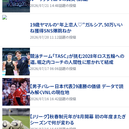
2026/07/21 14:48
話題の投稿
19歳ヤマルの“年上恋人♡”ガルシア、50万いい
ね獲得SNS爆跳ねか
2026/07/20 11:12
話題の投稿
競泳チーム「TASC」が挑む2028年ロス五輪への
道。堀之内コーチの人間性に惹かれて結成
2026/07/17 06:06
話題の投稿
【男子バレー日本代表】9連勝の価値 データで読
み解くVNLの現在地
2026/07/16 16:42
話題の投稿
【Jリーグ】秋春制元年が8月開幕 初の年度またぎ
シーズンで何が変わる
2026/07/15 15:55
話題の投稿