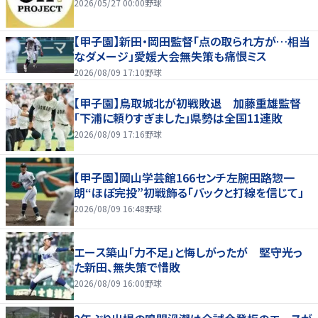
2026/05/27 00:00
野球
【甲子園】新田・岡田監督「点の取られ方が…相当
なダメージ」愛媛大会無失策も痛恨ミス
2026/08/09 17:10
野球
【甲子園】鳥取城北が初戦敗退 加藤重雄監督
「下浦に頼りすぎました」県勢は全国11連敗
2026/08/09 17:16
野球
【甲子園】岡山学芸館166センチ左腕田路惣一
朗“ほぼ完投”初戦飾る「バックと打線を信じて」
2026/08/09 16:48
野球
エース築山「力不足」と悔しがったが 堅守光っ
た新田、無失策で惜敗
2026/08/09 16:00
野球