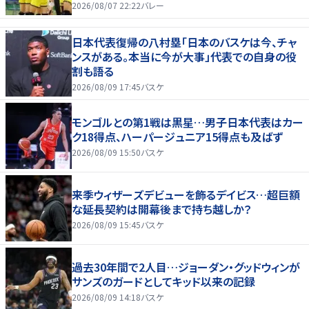
2026/08/07 22:22
バレー
日本代表復帰の八村塁「日本のバスケは今、チャ
ンスがある。本当に今が大事」代表での自身の役
割も語る
2026/08/09 17:45
バスケ
モンゴルとの第1戦は黒星…男子日本代表はカー
ク18得点、ハーパージュニア15得点も及ばず
2026/08/09 15:50
バスケ
来季ウィザーズデビューを飾るデイビス…超巨額
な延長契約は開幕後まで持ち越しか？
2026/08/09 15:45
バスケ
過去30年間で2人目…ジョーダン・グッドウィンが
サンズのガードとしてキッド以来の記録
2026/08/09 14:18
バスケ