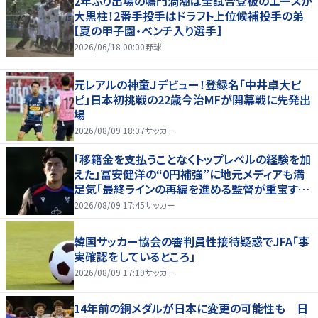
2年ぶり出場の鳴門渦潮は全試合登板のエースが
大黒柱！2番手投手はドラフト上位候補投手の弟
【夏の甲子園・ベンチ入り選手】
2026/06/18 00:00
野球
元レアルの神童Ｊデビュー！登録名「中井卓大ピ
ピ」日本初挑戦の22歳今治MFが開幕戦に先発出
場
2026/08/09 18:07
サッカー
「移籍金を支払うことなくトップレベルの経験を加
えた」冨安健洋の“0円補強”に地元メディアも満
足気「最終ラインの再編を進める監督が重宝する
柔軟性を備えている」
2026/08/09 17:45
サッカー
韓国サッカー協会の審判員性接待疑惑でJFA「事
実確認をしているところ」
2026/08/09 17:19
サッカー
14年前の銅メダルが日本に変更の可能性も 日