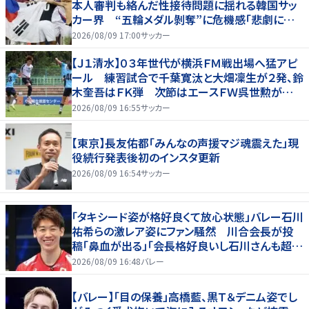
本人審判も絡んだ性接待問題に揺れる韓国サッ
カー界 “五輪メダル剝奪”に危機感「悲劇に見
舞われる」
2026/08/09 17:00
サッカー
【Ｊ１清水】０３年世代が横浜ＦＭ戦出場へ猛アピ
ール 練習試合で千葉寛汰と大畑凜生が２発、鈴
木奎吾はＦＫ弾 次節はエースＦＷ呉世勲が出
場停止
2026/08/09 16:55
サッカー
【東京】長友佑都「みんなの声援マジ魂震えた」現
役続行発表後初のインスタ更新
2026/08/09 16:54
サッカー
「タキシード姿が格好良くて放心状態」バレー石川
祐希らの激レア姿にファン騒然 川合会長が投
稿「鼻血が出る」「会長格好良いし石川さんも超格
好いい」
2026/08/09 16:48
バレー
【バレー】「目の保養」高橋藍、黒Ｔ＆デニム姿でし