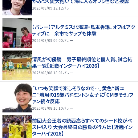
がみつく愛犬抱いて海に入るオフショなど披露
2026/08/09 12:12
バレー
【バレー】アルテミス北海道・鳥本香琳、オフはアク
ティブに 余市でサップも体験
2026/08/09 06:00
バレー
清風が初優勝 男子最終順位と個人賞、試合結
果一覧【近畿インターハイ2026】
2026/08/08 18:01
バレー
「いつも笑顔で楽しそうなので…」黄色“新ユ
ニ”着用の19歳バドミントン女子に「CMきそう」フ
ァン続々反応
2026/08/08 16:10
バレー
前回大会王者の鎮西高らすべてのシード校がベ
スト4入り 大会最終日の勝負の行方は【近畿イン
ターハイ2026】