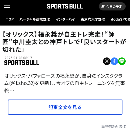
今日の予定
TOP
バーチャル高校野球
インターハイ
東京六大学野球
dodaSPO
（新しいタブ
【オリックス】福永奨が自主トレ完走！“師
匠”中川圭太との神戸トレで「良いスタートが
切れた」
2026.01.28 08:17
オリックス・バファローズの福永奨が、自身のインスタグラ
ム(＠f.sho.32)を更新し、今オフの自主トレーニングを無事
終…
記事全文を見る
話題の投稿
野球