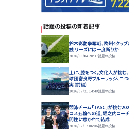
話題の投稿
の新着記事
鈴木彩艶争奪戦、欧州4クラブ
触 リーズには一度断りか
2026/08/04 20:37
話題の投稿
土に、膝をつく。文化人が挑む
球団――富良野ブルーリッジ、二
実（前編）
2026/07/21 14:48
話題の投稿
競泳チーム「TASC」が挑む20
ロス五輪への道。堀之内コー
間性に惹かれて結成
2026/07/17 06:06
話題の投稿