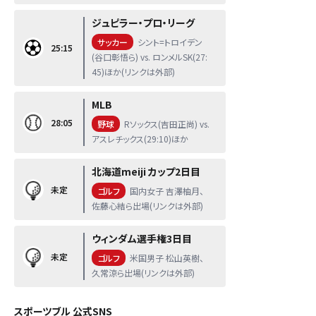
ジュピラー・プロ・リーグ
サッカー
シント=トロイデン
25:15
(谷口彰悟ら) vs. ロンメルSK(27:
45)ほか(リンクは外部)
MLB
28:05
野球
Rソックス(吉田正尚) vs.
アスレチックス(29:10)ほか
北海道meiji カップ2日目
未定
ゴルフ
国内女子 吉澤柚月、
佐藤心結ら出場(リンクは外部)
ウィンダム選手権3日目
未定
ゴルフ
米国男子 松山英樹、
久常涼ら出場(リンクは外部)
スポーツブル 公式SNS