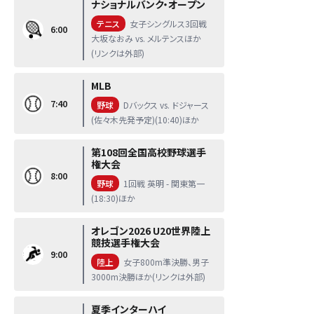
ナショナルバンク・オープン
テニス
女子シングルス3回戦
6:00
大坂なおみ vs. メルテンスほか
(リンクは外部)
MLB
7:40
野球
Dバックス vs. ドジャース
(佐々木先発予定)(10:40)ほか
第108回全国高校野球選手
権大会
8:00
野球
1回戦 英明 - 関東第一
(18:30)ほか
オレゴン2026 U20世界陸上
競技選手権大会
9:00
陸上
女子800m準決勝、男子
3000m決勝ほか(リンクは外部)
夏季インターハイ