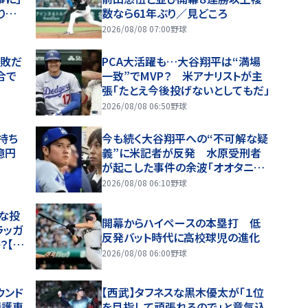
りと
数なら61年ぶり／見どころ
2026/08/08 07:00
野球
連敗だ
PCA大活躍も…大谷翔平は“満場
合で
一致”でMVP？ 米アナリストが主
張「たとえ今後投げないとしてもだ」
2026/08/08 06:50
野球
持ち
今も続く大谷翔平への“不可解な疑
億円
義”に米記者が反発 水原受刑者
が起こした事件の余波「オオタニが
ギャンブルをしていたと信じ込んで
2026/08/08 06:10
野球
いる人が一定数いる」
な投
開幕からハイペースの本塁打 低
ラッガ
反発バット時代に高校球児の進化
？【夏
2026/08/08 06:00
野球
】
ウンド
【西武】タフネスな黒木優太が「１位
援護恵
を目指して頑張れるので」と意気込