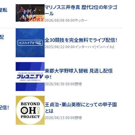
マリノス三井寺真 歴代2位の年少ゴ
逆転
ール
2026/08/08 06:00
サッカー
配
全30競技を完全無料でライブ配信！
2025/06/22 00:00
インターハイ(インハイ.tv)
東都大学野球入替戦 見逃し配信
中！
2026/06/30 00:00
野球
王貞治・栗山英樹にとっての甲子園
配信！
とは
2026/06/15 00:00
野球