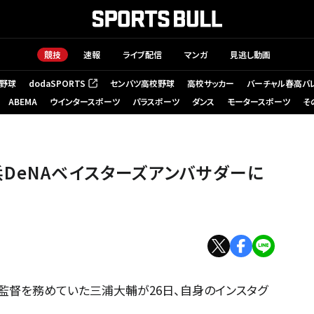
競技
速報
ライブ配信
マンガ
見逃し動画
野球
dodaSPORTS
センバツ高校野球
高校サッカー
バーチャル春高バ
（新しいタブで開く）
ABEMA
ウインタースポーツ
パラスポーツ
ダンス
モータースポーツ
そ
DeNAベイスターズアンバサダーに
の監督を務めていた三浦大輔が26日、自身のインスタグ