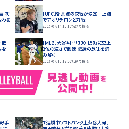
幕 初
【UFC】朝倉海の次戦が決定 上海
変わる
でアオリチロンと対戦
2026/07/14 15:19
話題の投稿
ー敗
【MLB】大谷翔平「300-150」に史上
みを
2位の速さで到達 記録の意味を読
み解く
2026/07/10 17:26
話題の投稿
内野手
７連勝中ソフトバンク上茶谷大河、
事に」
前田悠伍と並び開幕８連勝以上複