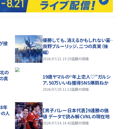
優勝しても、消えるかもしれない――富
が接
良野ブルーリッジ、二つの真実（後
編）
2026/07/21 15:25
話題の投稿
、北の
19歳ヤマルの“年上恋人♡”ガルシ
つの真
ア、50万いいね獲得SNS爆跳ねか
2026/07/20 11:12
話題の投稿
28年
【男子バレー日本代表】9連勝の価
チの人
値 データで読み解くVNLの現在地
2026/07/16 16:42
話題の投稿