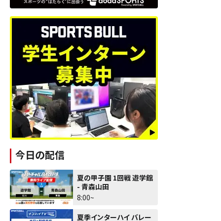
今日の配信
夏の甲子園 1回戦 遊学館
- 青森山田
8:00~
夏季インターハイ バレー