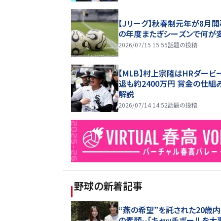
【Jリーグ】秋春制元年が8月開
の年度またぎシーズンで何が
2026/07/15 15:55
話題の投稿
【MLB】村上宗隆はHRダービ
退も約2400万円 賞金の仕組
解説
2026/07/14 14:52
話題の投稿
野球
の新着記事
“燕の希望”を託された20歳
の素顔--「キャッチボールを大