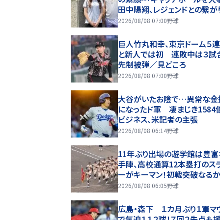
田中陽翔、レジェンドとの繋が
歩み【しのの応燕レポート】
2026/08/08 07:00
野球
巨人竹丸和幸、東京ドーム５
と新人では初 連敗中は３試
先制被弾／見どころ
2026/08/08 07:00
野球
大谷がいたお陰で…異常な金
になったド軍 凄まじき1584
ビジネス、米記者の主張
2026/08/08 06:14
野球
11年ぶり出場の遊学館は豊富
手陣、高校通算12本塁打のス
ーがキーマン！初戦突破なるか
の甲子園・ベンチ入り選手紹介
2026/08/08 06:05
野球
広島・森下 １カ月ぶり１軍マ
で気迫１１２球！７回２失点も