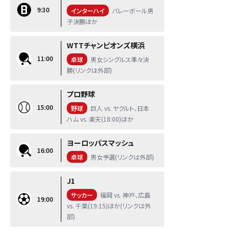
9:30
インターハイ
バレーボール男
子決勝ほか
WTTチャンピオンズ横浜
11:00
卓球
男女シングルス準々決
勝(リンクは外部)
プロ野球
15:00
野球
巨人 vs. ヤクルト、日本
ハム vs. 楽天(18:00)ほか
ヨーロッパスマッシュ
16:00
卓球
男女予選(リンクは外部)
J1
サッカー
福岡 vs. 神戸、広島
19:00
vs. 千葉(19:15)ほか(リンクは外
部)