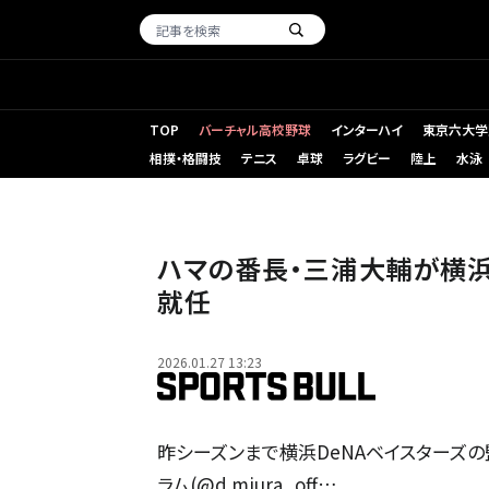
TOP
バーチャル高校野球
インターハイ
東京六大学
相撲・格闘技
テニス
卓球
ラグビー
陸上
水泳
ハマの番長・三浦大輔が横浜
就任
2026.01.27 13:23
昨シーズンまで横浜DeNAベイスターズ
ラム(@d.miura_off…