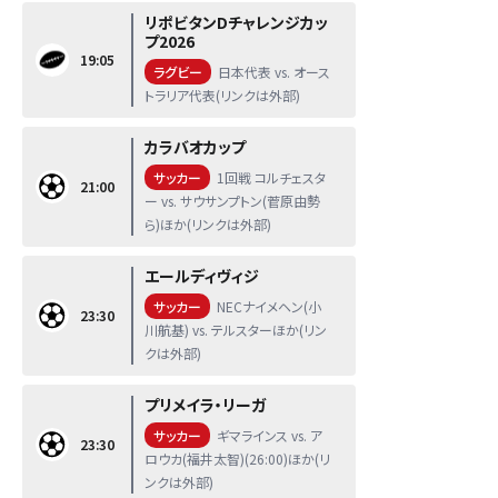
リポビタンDチャレンジカッ
プ2026
19:05
ラグビー
日本代表 vs. オース
トラリア代表(リンクは外部)
カラバオカップ
サッカー
1回戦 コルチェスタ
21:00
ー vs. サウサンプトン(菅原由勢
ら)ほか(リンクは外部)
エールディヴィジ
サッカー
NECナイメヘン(小
23:30
川航基) vs. テルスターほか(リン
クは外部)
プリメイラ・リーガ
サッカー
ギマラインス vs. ア
23:30
ロウカ(福井太智)(26:00)ほか(リ
ンクは外部)