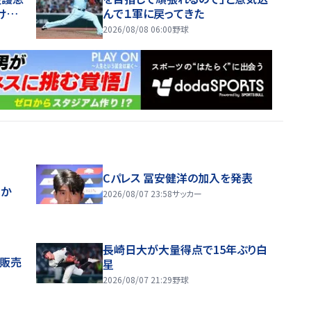
けず
んで１軍に戻ってきた
2026/08/08 06:00
野球
Cパレス 冨安健洋の加入を発表
ほか
2026/08/07 23:58
サッカー
長崎日大が大量得点で15年ぶり白
般販売
星
2026/08/07 21:29
野球