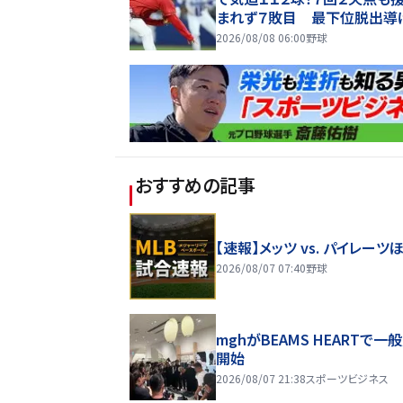
まれず７敗目 最下位脱出導
「チーム勝たせたかった」
2026/08/08 06:00
野球
おすすめの記事
【速報】メッツ vs. パイレーツ
2026/08/07 07:40
野球
mghがBEAMS HEARTで一
開始
2026/08/07 21:38
スポーツビジネス