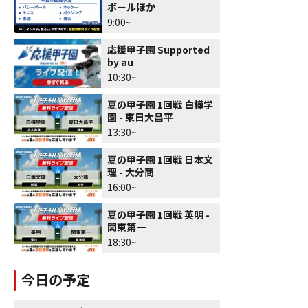
ボールほか
9:00~
応援甲子園 Supported
by au
10:30~
夏の甲子園 1回戦 白樺学
園 - 東日大昌平
13:30~
夏の甲子園 1回戦 日本文
理 - 大分商
16:00~
夏の甲子園 1回戦 英明 -
関東第一
18:30~
今日の予定