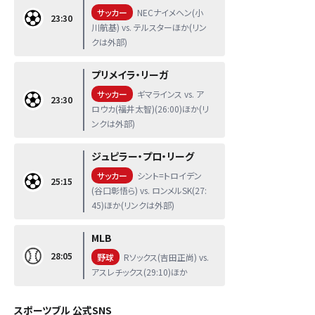
サッカー
NECナイメヘン(小
23:30
川航基) vs. テルスターほか(リン
クは外部)
プリメイラ・リーガ
サッカー
ギマラインス vs. ア
23:30
ロウカ(福井太智)(26:00)ほか(リ
ンクは外部)
ジュピラー・プロ・リーグ
サッカー
シント=トロイデン
25:15
(谷口彰悟ら) vs. ロンメルSK(27:
45)ほか(リンクは外部)
MLB
28:05
野球
Rソックス(吉田正尚) vs.
アスレチックス(29:10)ほか
スポーツブル 公式SNS