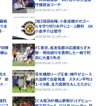
守備担当コーチ
2026/08/08 21:20
サッカー
開幕戦
【柏】垣田裕暉、小泉佳穂がのゴー
りま
ルを守り切り水戸に２－１勝利 GK
感
小島亨介は堅守
2026/08/08 21:14
サッカー
が初陣
ＦＣ東京、長友佑都の応援実らず大
Ｆ横山
敗…現役続行を表明した一戦で町
田に大量５失点
2026/08/08 21:09
サッカー
点大
百年構想リーグ王者・神戸がエース
グ 前
大迫弾で白星発進 スタメン平均３
ッド
１・０９歳、主力高齢化もしたたかに
ー務
2026/08/08 21:03
サッカー
強烈
【C大阪】MF横山夢樹がJ1デビュー
ドにフ
戦で初ゴール、父は元Ｊリーガー、兄