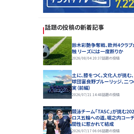
話題の投稿
の新着記事
鈴木彩艶争奪戦、欧州4クラブ
触 リーズには一度断りか
2026/08/04 20:37
話題の投稿
土に、膝をつく。文化人が挑む
球団――富良野ブルーリッジ、二
実（前編）
2026/07/21 14:48
話題の投稿
競泳チーム「TASC」が挑む20
ロス五輪への道。堀之内コー
間性に惹かれて結成
2026/07/17 06:06
話題の投稿