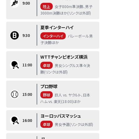
9:00
陸上
女子800m準決勝、男子
3000m決勝ほか(リンクは外部)
夏季インターハイ
9:30
インターハイ
バレーボール男
子決勝ほか
WTTチャンピオンズ横浜
11:00
卓球
男女シングルス準々決
勝(リンクは外部)
プロ野球
15:00
野球
巨人 vs. ヤクルト、日本
ハム vs. 楽天(18:00)ほか
ヨーロッパスマッシュ
16:00
卓球
男女予選(リンクは外部)
J1