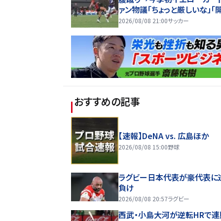
ァン物議「ちょっと厳しいな」「
からお祖母様に怒られる」
2026/08/08 21:00
サッカー
おすすめの記事
【速報】DeNA vs. 広島ほか
2026/08/08 15:00
野球
ラグビー日本代表が豪代表に
負け
2026/08/08 20:57
ラグビー
西武・小島大河が逆転HRで連