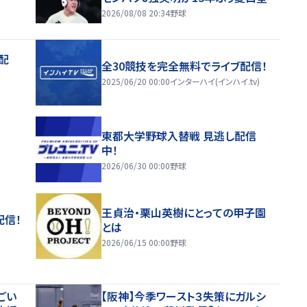
2026/08/08 20:34
野球
配
全30競技を完全無料でライブ配信！
2025/06/20 00:00
インターハイ(インハイ.tv)
東都大学野球入替戦 見逃し配信
中！
2026/06/30 00:00
野球
王貞治・栗山英樹にとっての甲子園
配信！
とは
2026/06/15 00:00
野球
ごい
【阪神】今季ワースト３失策にガルシ