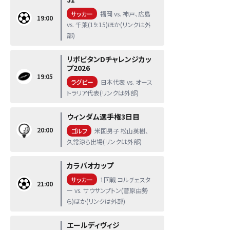
サッカー
福岡 vs. 神戸、広島
19:00
vs. 千葉(19:15)ほか(リンクは外
部)
リポビタンDチャレンジカッ
プ2026
19:05
ラグビー
日本代表 vs. オース
トラリア代表(リンクは外部)
ウィンダム選手権3日目
20:00
ゴルフ
米国男子 松山英樹、
久常涼ら出場(リンクは外部)
カラバオカップ
サッカー
1回戦 コルチェスタ
21:00
ー vs. サウサンプトン(菅原由勢
ら)ほか(リンクは外部)
エールディヴィジ