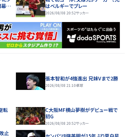
開幕戦
はベルギーでプレー
2026/08/08 20:52
サッカー
張本智和が4強進出 兄妹Vまで2勝
2026/08/08 21:10
卓球
逆転
C大阪MF横山夢樹がデビュー戦で
初G
2026/08/08 20:52
サッカー
敗止
センバツ8強英明が15年ぶり夏白星