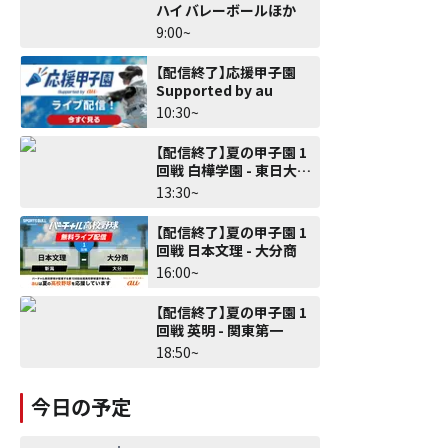
ハイ バレーボールほか
9:00~
【配信終了】応援甲子園
Supported by au
10:30~
【配信終了】夏の甲子園 1
回戦 白樺学園 - 東日大昌
平
13:30~
【配信終了】夏の甲子園 1
回戦 日本文理 - 大分商
16:00~
【配信終了】夏の甲子園 1
回戦 英明 - 関東第一
18:50~
今日の予定