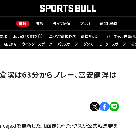
競技
速報
ライブ配信
マンガ
見逃し動画
野球
dodaSPORTS
センバツ高校野球
高校サッカー
バーチャル春高バ
（新しいタブで開く）
ABEMA
ウインタースポーツ
パラスポーツ
ダンス
モータースポーツ
そ
倉滉は63分からプレー、冨安健洋は
fcajax)を更新した。【画像】アヤックスが公式戦連勝を