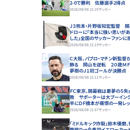
2-0で勝利 佐藤選手2得点
2026/08/08 21:25
サッカー
Ｊ３熊本・片野坂知宏監督 
ドローに「本当に強い思いがあ
した」全国のサッカーファンに
謝…会見コメント
2026/08/08 21:19
サッカー
Ｃ大阪、パブロ・マチン新監督
飾る 岡山を逆転 ２０歳Ｍ
夢樹のＪ１初ゴールが決勝点
2026/08/08 21:11
サッカー
ＦＣ東京、開幕戦は悪夢の５失
敗 サポーターは大ブーイン
半にＤＦ橋本が痛恨の一発レ
試合前に長友がコールリーダ
2026/08/08 21:07
サッカー
めるも実らず
「ミドルキック炸裂」鈴木優磨、
腹蹴り→今季初イエローカー