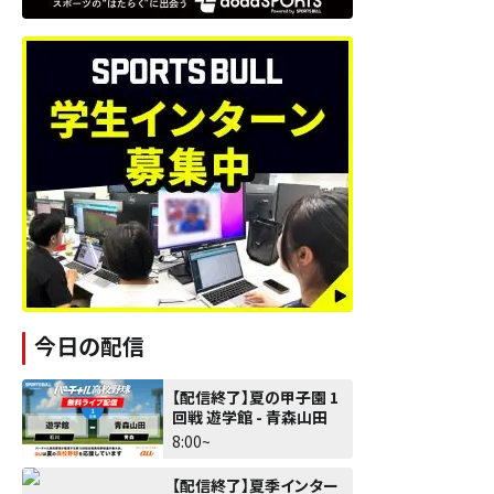
今日の配信
【配信終了】夏の甲子園 1
回戦 遊学館 - 青森山田
8:00~
【配信終了】夏季インター