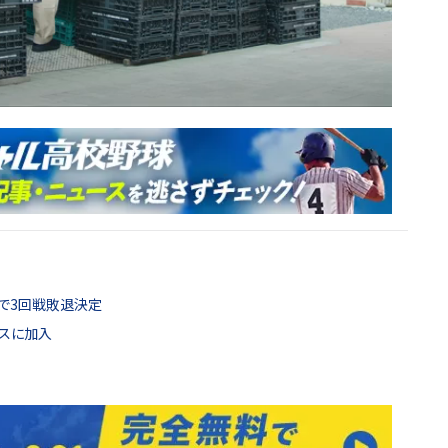
プで3回戦敗退決定
クスに加入