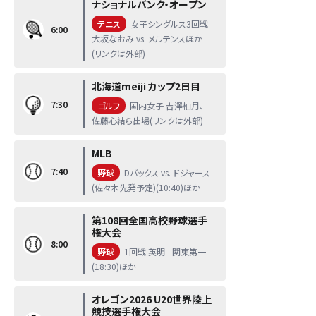
ナショナルバンク・オープン
テニス
女子シングルス3回戦
6:00
大坂なおみ vs. メルテンスほか
(リンクは外部)
北海道meiji カップ2日目
7:30
ゴルフ
国内女子 吉澤柚月、
佐藤心結ら出場(リンクは外部)
MLB
7:40
野球
Dバックス vs. ドジャース
(佐々木先発予定)(10:40)ほか
第108回全国高校野球選手
権大会
8:00
野球
1回戦 英明 - 関東第一
(18:30)ほか
オレゴン2026 U20世界陸上
競技選手権大会