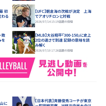
幕 初
【UFC】朝倉海の次戦が決定 上海
変わる
でアオリチロンと対戦
2026/07/14 15:19
話題の投稿
ー敗
【MLB】大谷翔平「300-150」に史上
みを
2位の速さで到達 記録の意味を読
み解く
2026/07/10 17:26
話題の投稿
【日本代表】斉藤俊秀コーチが東京
富山に
－町田戦視察 W杯北中米大会は