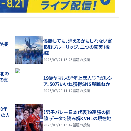
優勝しても、消えるかもしれない――富
が接
良野ブルーリッジ、二つの真実（後
編）
2026/07/21 15:25
話題の投稿
、北の
19歳ヤマルの“年上恋人♡”ガルシ
つの真
ア、50万いいね獲得SNS爆跳ねか
2026/07/20 11:12
話題の投稿
28年
【男子バレー日本代表】9連勝の価
チの人
値 データで読み解くVNLの現在地
2026/07/16 16:42
話題の投稿