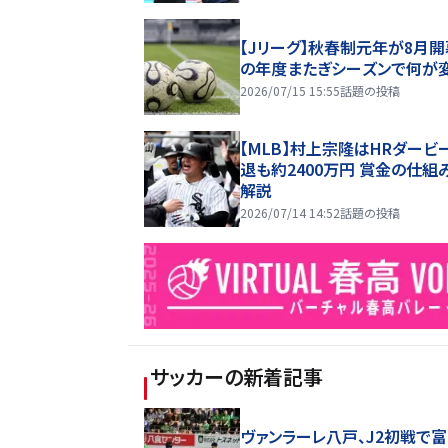
【Jリーグ】秋春制元年が8月開
の年度またぎシーズンで何が
2026/07/15 15:55
話題の投稿
【MLB】村上宗隆はHRダービ
退も約2400万円 賞金の仕組
解説
2026/07/14 14:52
話題の投稿
サッカー
の新着記事
ヴァンラーレ八戸、J2初戦で