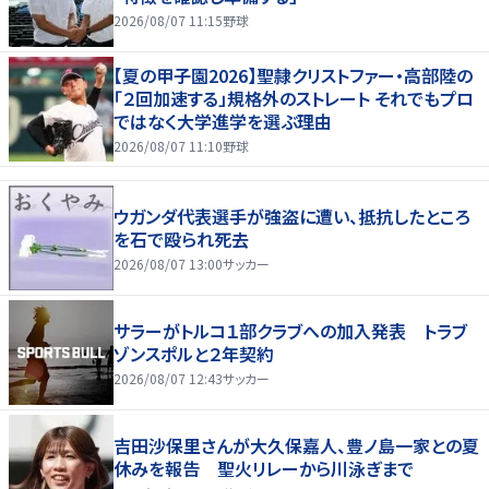
2026/08/07 11:15
野球
【夏の甲子園2026】聖隷クリストファー・高部陸の
「２回加速する」規格外のストレート それでもプロ
ではなく大学進学を選ぶ理由
2026/08/07 11:10
野球
ウガンダ代表選手が強盗に遭い、抵抗したところ
を石で殴られ死去
2026/08/07 13:00
サッカー
サラーがトルコ１部クラブへの加入発表 トラブ
ゾンスポルと２年契約
2026/08/07 12:43
サッカー
吉田沙保里さんが大久保嘉人、豊ノ島一家との夏
休みを報告 聖火リレーから川泳ぎまで