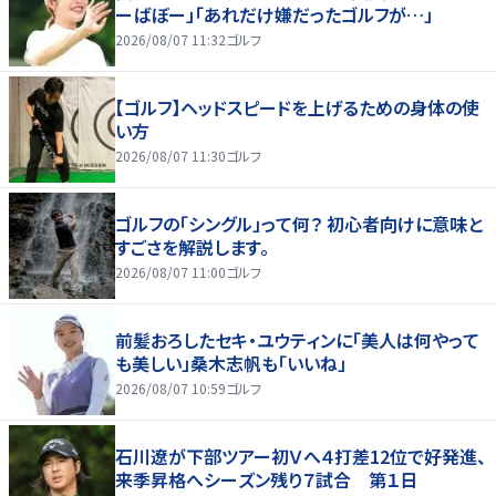
ーばぼー」「あれだけ嫌だったゴルフが…」
2026/08/07 11:32
ゴルフ
【ゴルフ】ヘッドスピードを上げるための身体の使
い方
2026/08/07 11:30
ゴルフ
ゴルフの「シングル」って何？ 初心者向けに意味と
すごさを解説します。
2026/08/07 11:00
ゴルフ
前髪おろしたセキ・ユウティンに「美人は何やって
も美しい」桑木志帆も「いいね」
2026/08/07 10:59
ゴルフ
石川遼が下部ツアー初Ｖへ４打差12位で好発進、
来季昇格へシーズン残り７試合 第１日