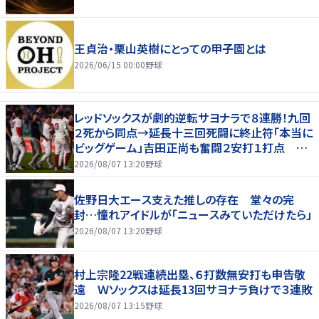
王貞治・栗山英樹にとっての甲子園とは
2026/06/15 00:00
野球
レッドソックスが劇的逆転サヨナラで８連勝！九回
２死から同点→延長十三回死闘に終止符「本当に
ビッグゲーム」吉田正尚も奮闘２安打１打点 本
拠地熱狂
2026/08/07 13:20
野球
佐野日大エース支えた推しの存在 堂々の完
封…憧れアイドルが「ニュースみていただけたら」
2026/08/07 13:20
野球
村上宗隆22戦連続出塁、６打数無安打も申告敬
遠 Ｗソックスは延長13回サヨナラ負けで３連敗
2026/08/07 13:15
野球