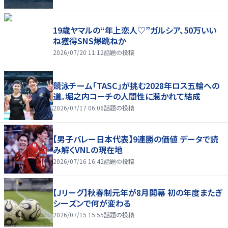
19歳ヤマルの“年上恋人♡”ガルシア、50万いい
ね獲得SNS爆跳ねか
2026/07/20 11:12
話題の投稿
競泳チーム「TASC」が挑む2028年ロス五輪への
道。堀之内コーチの人間性に惹かれて結成
2026/07/17 06:06
話題の投稿
【男子バレー日本代表】9連勝の価値 データで読
み解くVNLの現在地
2026/07/16 16:42
話題の投稿
【Jリーグ】秋春制元年が8月開幕 初の年度またぎ
シーズンで何が変わる
2026/07/15 15:55
話題の投稿