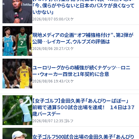
「今、僕らがやらないと日本のバスケが良くなって
いかない」
2026/08/07 05:00
バスケ
現地メディアの企画“オフ補強格付け”、第2弾が
公開…レイカーズ、ウルブズの評価は
2026/08/06 20:27
バスケ
ユーロリーグからの補強が続くナゲッツ…ロニ
ー・ウォーカー四世と1年契約に合意
2026/08/06 19:43
バスケ
【女子ゴルフ】金田久美子「あんびりーばぼー」
前戦で通算５００試合出場を達成！ １４日は３７
歳バースデー
2026/08/07 12:35
ゴルフ
女子ゴルフ500試合出場の金田久美子「あんびり