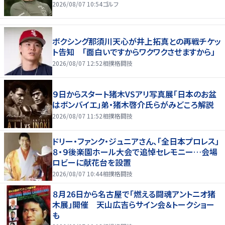
2026/08/07 10:54
ゴルフ
ボクシング那須川天心が井上拓真との再戦チケッ
ト告知 「面白いですからワクワクさせますから」
2026/08/07 12:52
相撲格闘技
９日からスタート猪木VSアリ写真展「日本のお盆
はボンバイエ」弟・猪木啓介氏らがみどころ解説
2026/08/07 11:52
相撲格闘技
ドリー・ファンク・ジュニアさん、「全日本プロレス」
８・９後楽園ホール大会で追悼セレモニー…会場
ロビーに献花台を設置
2026/08/07 10:44
相撲格闘技
８月26日から名古屋で「燃える闘魂アントニオ猪
木展」開催 天山広吉らサイン会＆トークショー
も