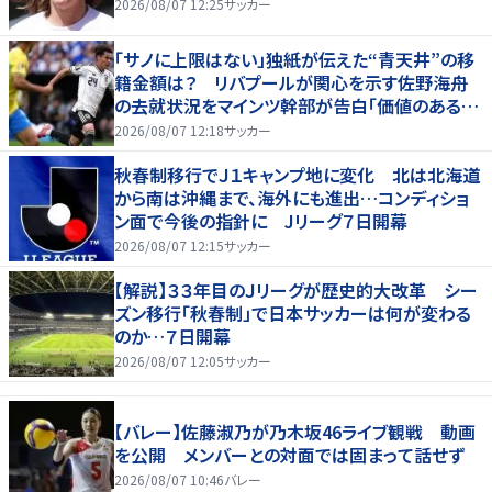
2026/08/07 12:25
サッカー
「サノに上限はない」独紙が伝えた“青天井”の移
籍金額は？ リバプールが関心を示す佐野海舟
の去就状況をマインツ幹部が告白「価値のあるも
のになる」
2026/08/07 12:18
サッカー
秋春制移行でＪ１キャンプ地に変化 北は北海道
から南は沖縄まで、海外にも進出…コンディショ
ン面で今後の指針に Jリーグ７日開幕
2026/08/07 12:15
サッカー
【解説】３３年目のＪリーグが歴史的大改革 シー
ズン移行「秋春制」で日本サッカーは何が変わる
のか…７日開幕
2026/08/07 12:05
サッカー
【バレー】佐藤淑乃が乃木坂46ライブ観戦 動画
を公開 メンバーとの対面では固まって話せず
2026/08/07 10:46
バレー