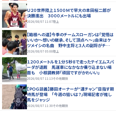
Ｕ２０世界陸上１５００Ｍで早大の本田桜二郎が
決勝進出 ３０００メートルにも出場
2026/08/07 11:07
陸上
【箱根への道】今季のチームスローガンは「覚悟は
いいか～想いの継承、そして頂点へ～」由来はケ
ツメイシの名曲 野中主将と３人の副将がチーム
を引っ張る…夏合宿特集第１弾、国学院大
2026/08/07 05:00
陸上
１２００メートルを１分５秒８で走ったテイエムスパ
ーダが退厩 馬運車になかなか乗り込まない場
面も 小椋調教師「頑固ですがかわいい」
2026/08/07 11:13
その他競技
【ＰＯＧ談義】藤田オーナーが“連チャン”目指す期
待馬が登場 「今週の狙いは？」現場記者が推し
馬をジャッジ
2026/08/07 11:30
その他競技