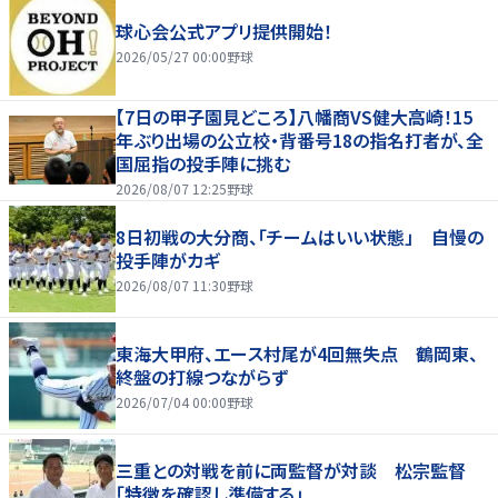
球心会公式アプリ提供開始！
2026/05/27 00:00
野球
【7日の甲子園見どころ】八幡商VS健大高崎！15
年ぶり出場の公立校・背番号18の指名打者が、全
国屈指の投手陣に挑む
2026/08/07 12:25
野球
8日初戦の大分商、「チームはいい状態」 自慢の
投手陣がカギ
2026/08/07 11:30
野球
東海大甲府、エース村尾が4回無失点 鶴岡東、
終盤の打線つながらず
2026/07/04 00:00
野球
三重との対戦を前に両監督が対談 松宗監督
「特徴を確認し準備する」