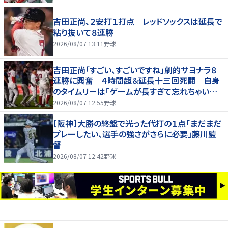
吉田正尚、２安打１打点 レッドソックスは延長で
粘り抜いて８連勝
2026/08/07 13:11
野球
吉田正尚「すごい、すごいですね」劇的サヨナラ８
連勝に興奮 ４時間超＆延長十三回死闘 自身
のタイムリーは「ゲームが長すぎて忘れちゃいまし
た」
2026/08/07 12:55
野球
【阪神】大勝の終盤で光った代打の１点「まだまだ
プレーしたい、選手の強さがさらに必要」藤川監
督
2026/08/07 12:42
野球