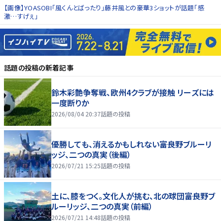
【画像】YOASOBI「風くんとばったり」藤井風との豪華3ショットが話題「感
激…すげぇ」
話題の投稿
の新着記事
鈴木彩艶争奪戦、欧州4クラブが接触 リーズには
一度断りか
2026/08/04 20:37
話題の投稿
優勝しても、消えるかもしれない――富良野ブルーリ
ッジ、二つの真実（後編）
2026/07/21 15:25
話題の投稿
土に、膝をつく。文化人が挑む、北の球団――富良野ブ
ルーリッジ、二つの真実（前編）
2026/07/21 14:48
話題の投稿