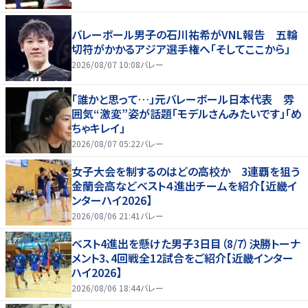
バレーボール男子の石川祐希がVNL報告 五輪
切符がかかるアジア選手権へ「そしてここから」
2026/08/07 10:08
バレー
「誰かと思って…」元バレーボール日本代表 雰
囲気“激変”姿が話題「モデルさんみたいです」「め
ちゃキレイ」
2026/08/07 05:22
バレー
女子大会を制するのはどの高校か 3連覇を狙う
金蘭会高などベスト４進出チームを紹介【近畿イ
ンターハイ2026】
2026/08/06 21:41
バレー
ベスト4進出を懸けた男子3日目（8/7）決勝トーナ
メント3、4回戦全12試合をご紹介【近畿インター
ハイ2026】
2026/08/06 18:44
バレー