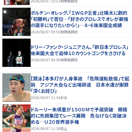
2026/08/07 10:13
相撲格闘技
ボルチン・オレッグ、「ＩＷＧＰ王者」辻陽太に劇的
「初勝利」で首位…「好きのプロレスでオレが最強
の選手になりたいから！」…８・６後楽園全成績
2026/08/07 09:50
相撲格闘技
ドリー・ファンク・ジュニアさん、「新日本プロレス」
後楽園大会で追悼１０カウントゴングをささげる
2026/08/07 08:58
相撲格闘技
【競泳】本多灯が人身事故 「危険運転致傷」で起
訴 アジア大会など出場辞退 日本水連が謝罪
「深くお詫び」
2026/08/07 11:34
水泳
ドルーリー朱瑛里が１５００Ｍで予選突破 積極
的に先頭集団でレース展開 危なげなく突破決
める…Ｕ２０世界選手権
2026/08/07 11:38
陸上