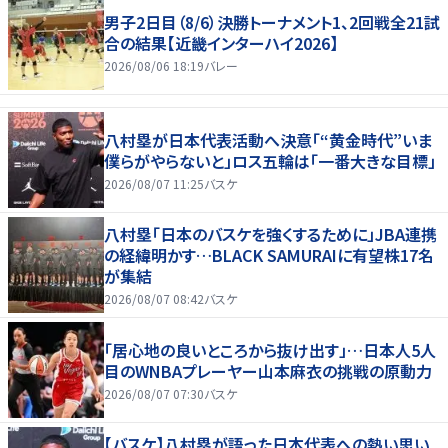
男子2日目（8/6）決勝トーナメント1、2回戦全21試
合の結果【近畿インターハイ2026】
2026/08/06 18:19
バレー
八村塁が日本代表活動へ決意「“黄金時代”いま
僕らがやらないと」ロス五輪は「一番大きな目標」
2026/08/07 11:25
バスケ
八村塁「日本のバスケを強くするために」JBA連携
の経緯明かす…BLACK SAMURAIに有望株17名
が集結
2026/08/07 08:42
バスケ
「居心地の良いところから抜け出す」…日本人5人
目のWNBAプレーヤー山本麻衣の挑戦の原動力
2026/08/07 07:30
バスケ
【バスケ】八村塁が語った日本代表への熱い思い