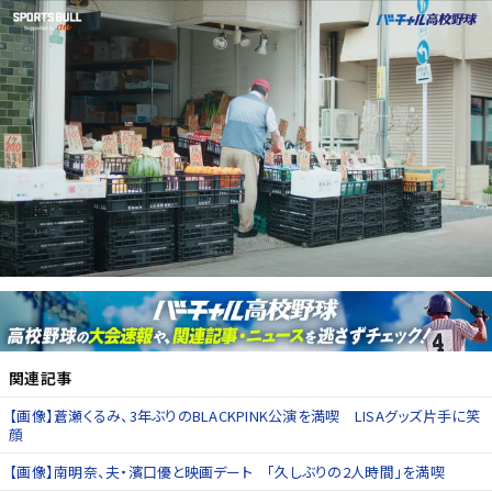
関連記事
【画像】蒼瀬くるみ、3年ぶりのBLACKPINK公演を満喫 LISAグッズ片手に笑
顔
【画像】南明奈、夫・濱口優と映画デート 「久しぶりの2人時間」を満喫