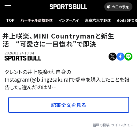
今日の予定
TOP
バーチャル高校野球
インターハイ
東京六大学野球
dodaSPO
（新しいタブ
井上咲楽、MINI Countrymanと新生
活 “可愛さに一目惚れ”で即決
2026.01.24 19:04
タレントの井上咲楽が、自身の
Instagram(@bling2sakura)で愛車を購入したことを報
告した。選んだのはM…
記事全文を見る
話題の投稿
ライフスタイル