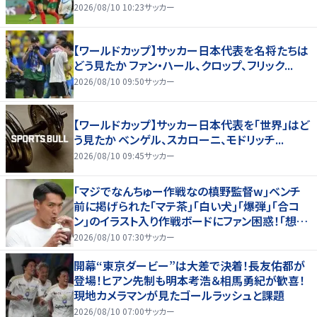
2026/08/10 10:23
サッカー
【ワールドカップ】サッカー日本代表を名将たちは
どう見たか ファン・ハール、クロップ、フリック...
2026/08/10 09:50
サッカー
【ワールドカップ】サッカー日本代表を「世界」はど
う見たか ベンゲル、スカローニ、モドリッチ...
2026/08/10 09:45
サッカー
｢マジでなんちゅー作戦なの槙野監督w｣ベンチ
前に掲げられた｢マテ茶｣｢白い犬｣｢爆弾｣｢合コ
ン｣のイラスト入り作戦ボードにファン困惑！｢想像
よりデカくて吹いた｣
2026/08/10 07:30
サッカー
開幕“東京ダービー”は大差で決着！長友佑都が
登場！ヒアン先制も明本考浩＆相馬勇紀が歓喜！
現地カメラマンが見たゴールラッシュと課題
2026/08/10 07:00
サッカー