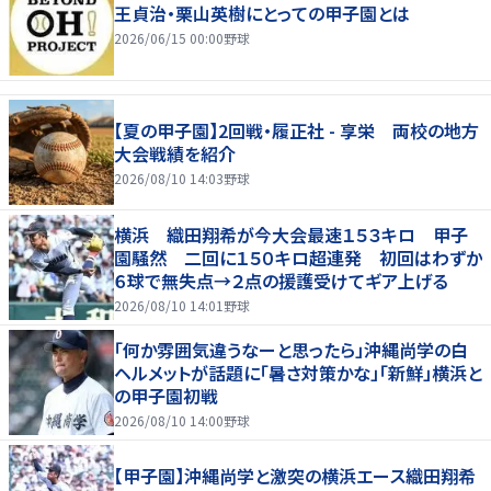
王貞治・栗山英樹にとっての甲子園とは
2026/06/15 00:00
野球
【夏の甲子園】2回戦・履正社 - 享栄 両校の地方
大会戦績を紹介
2026/08/10 14:03
野球
横浜 織田翔希が今大会最速１５３キロ 甲子
園騒然 二回に１５０キロ超連発 初回はわずか
６球で無失点→２点の援護受けてギア上げる
2026/08/10 14:01
野球
「何か雰囲気違うなーと思ったら」沖縄尚学の白
ヘルメットが話題に「暑さ対策かな」「新鮮」横浜と
の甲子園初戦
2026/08/10 14:00
野球
【甲子園】沖縄尚学と激突の横浜エース織田翔希