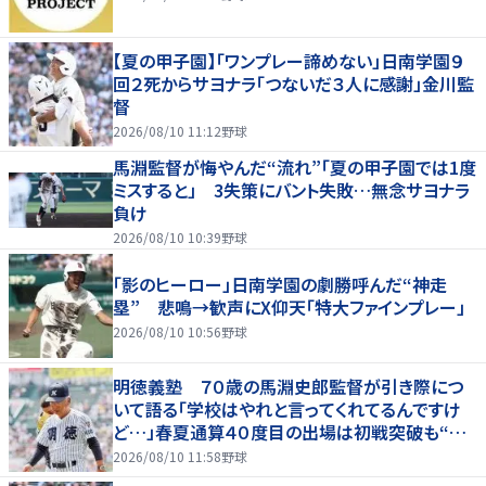
【夏の甲子園】「ワンプレー諦めない」日南学園９
回２死からサヨナラ「つないだ３人に感謝」金川監
督
2026/08/10 11:12
野球
馬淵監督が悔やんだ“流れ”「夏の甲子園では1度
ミスすると」 3失策にバント失敗…無念サヨナラ
負け
2026/08/10 10:39
野球
「影のヒーロー」日南学園の劇勝呼んだ“神走
塁” 悲鳴→歓声にX仰天「特大ファインプレー」
2026/08/10 10:56
野球
明徳義塾 ７０歳の馬淵史郎監督が引き際につ
いて語る「学校はやれと言ってくれてるんですけ
ど…」春夏通算４０度目の出場は初戦突破も“馬
淵節”炸裂
2026/08/10 11:58
野球