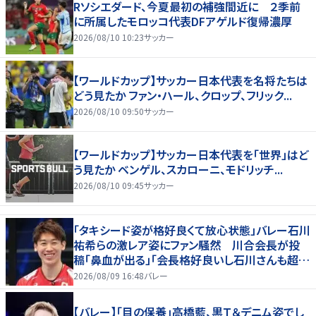
Rソシエダード、今夏最初の補強間近に ２季前
に所属したモロッコ代表DFアゲルド復帰濃厚
2026/08/10 10:23
サッカー
【ワールドカップ】サッカー日本代表を名将たちは
どう見たか ファン・ハール、クロップ、フリック...
2026/08/10 09:50
サッカー
【ワールドカップ】サッカー日本代表を「世界」はど
う見たか ベンゲル、スカローニ、モドリッチ...
2026/08/10 09:45
サッカー
「タキシード姿が格好良くて放心状態」バレー石川
祐希らの激レア姿にファン騒然 川合会長が投
稿「鼻血が出る」「会長格好良いし石川さんも超格
好いい」
2026/08/09 16:48
バレー
【バレー】「目の保養」高橋藍、黒Ｔ＆デニム姿でし