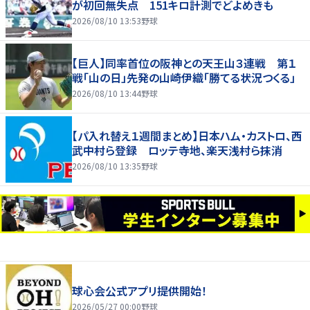
が初回無失点 151キロ計測でどよめきも
2026/08/10 13:53
野球
【巨人】同率首位の阪神との天王山３連戦 第１
戦「山の日」先発の山崎伊織「勝てる状況つくる」
2026/08/10 13:44
野球
【パ入れ替え１週間まとめ】日本ハム・カストロ、西
武中村ら登録 ロッテ寺地、楽天浅村ら抹消
2026/08/10 13:35
野球
球心会公式アプリ提供開始！
2026/05/27 00:00
野球