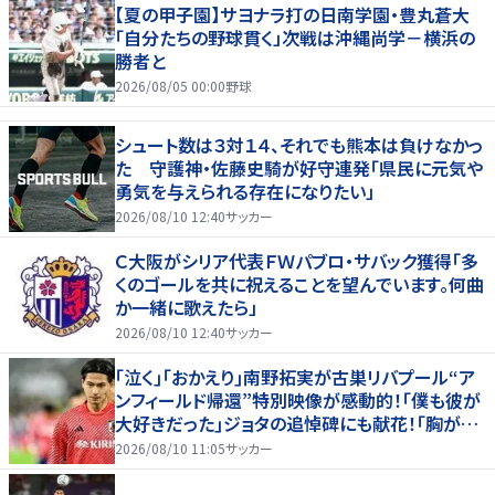
【夏の甲子園】サヨナラ打の日南学園・豊丸蒼大
「自分たちの野球貫く」次戦は沖縄尚学－横浜の
勝者と
2026/08/05 00:00
野球
シュート数は３対１４、それでも熊本は負けなかっ
た 守護神・佐藤史騎が好守連発「県民に元気や
勇気を与えられる存在になりたい」
2026/08/10 12:40
サッカー
Ｃ大阪がシリア代表ＦＷパブロ・サバック獲得「多
くのゴールを共に祝えることを望んでいます。何曲
か一緒に歌えたら」
2026/08/10 12:40
サッカー
｢泣く｣｢おかえり｣南野拓実が古巣リバプール“ア
ンフィールド帰還”特別映像が感動的！｢僕も彼が
大好きだった｣ジョタの追悼碑にも献花！｢胸が熱
くなります…｣
2026/08/10 11:05
サッカー