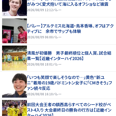
がみつく愛犬抱いて海に入るオフショなど披露
2026/08/09 12:12
バレー
【バレー】アルテミス北海道・鳥本香琳、オフはアク
ティブに 余市でサップも体験
2026/08/09 06:00
バレー
清風が初優勝 男子最終順位と個人賞、試合結
果一覧【近畿インターハイ2026】
2026/08/08 18:01
バレー
「いつも笑顔で楽しそうなので…」黄色“新ユ
ニ”着用の19歳バドミントン女子に「CMきそう」フ
ァン続々反応
2026/08/08 16:10
バレー
前回大会王者の鎮西高らすべてのシード校がベ
スト4入り 大会最終日の勝負の行方は【近畿イン
ターハイ2026】