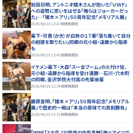
前田日明、アントニオ猪木さんが抱いた「ＵＷＦ」
への姿勢に思いをはせる「俺らはジョーカーだっ
た」…「猪木×アリ」５０周年記念「メモリアル展」
2026/08/10 12:47
相撲格闘技
幕下・可貴（かき）が白熱の１７番「落ち着いて自分
の相撲を取りたい」同郷の元小結・遠藤から指導
も
2026/08/10 12:42
相撲格闘技
イケメン幕下・大森「スー女ブーム」の火付け役、
元小結・遠藤から指導を受け連勝…石川・穴水町
の同郷、金沢学院大付高の先輩後輩
2026/08/10 12:39
相撲格闘技
藤原喜明、「猪木×アリ」５０周年記念「メモリアル
展」で歴史的一戦は「本当の意味での真剣勝負」
2026/08/10 12:21
相撲格闘技
【WWE】３カ月ぶり登場の中邑真輔「俺とアイツで