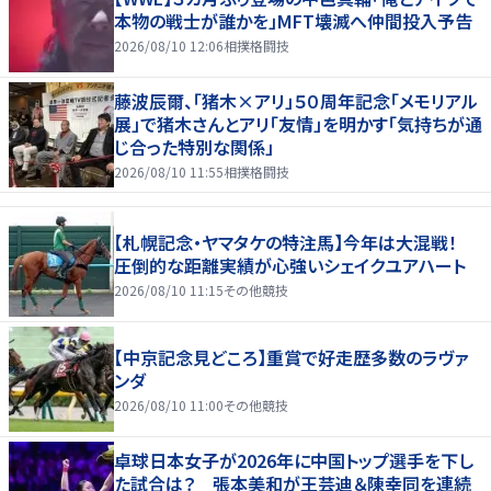
本物の戦士が誰かを」MFT壊滅へ仲間投入予告
2026/08/10 12:06
相撲格闘技
藤波辰爾、「猪木×アリ」５０周年記念「メモリアル
展」で猪木さんとアリ「友情」を明かす「気持ちが通
じ合った特別な関係」
2026/08/10 11:55
相撲格闘技
【札幌記念・ヤマタケの特注馬】今年は大混戦！
圧倒的な距離実績が心強いシェイクユアハート
2026/08/10 11:15
その他競技
【中京記念見どころ】重賞で好走歴多数のラヴァ
ンダ
2026/08/10 11:00
その他競技
卓球日本女子が2026年に中国トップ選手を下し
た試合は？ 張本美和が王芸迪＆陳幸同を連続