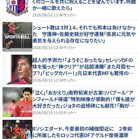
くのゴールを共に祝えることを望んでいます。何曲
か一緒に歌えたら」
2026/08/10 12:40
サッカー
シュート数は３対１４、それでも熊本は負けなかっ
た 守護神・佐藤史騎が好守連発「県民に元気や
勇気を与えられる存在になりたい」
2026/08/10 12:40
サッカー
超人的予測力！「ようそこおったな」セレッソDFの
体を張った“神クリア”が話題沸騰「また月間セー
ブ？」「ビッグカバー！」元日本代表MFも驚愕の超
スーパーブロック
2026/08/10 12:34
サッカー
｢泣く｣｢おかえり｣南野拓実が古巣リバプール“ア
ンフィールド帰還”特別映像が感動的！｢僕も彼が
大好きだった｣ジョタの追悼碑にも献花！｢胸が熱
くなります…｣
2026/08/10 11:05
サッカー
Rソシエダード、今夏最初の補強間近に ２季前
に所属したモロッコ代表DFアゲルド復帰濃厚