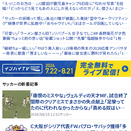
｢えっ！このお方は…｣J2磐田が鹿児島キャンプ6日目に“匂わせ写真”を投
稿！｢どっからどう見てもあの人にしか見えないのだが｣｢え、俊さん！まじ!!｣
と沸く
「サッカーの妖精って感じ」長谷川唯が披露した美技“空中ウォークリフティン
グ”映像が世界に拡散中！「めちゃウマい!!」「ほぼボールが回転していない柔
らかいタッチ」
｢可愛い｣｢ラーメン屋さん初？｣リバプール女子なでしこMF長野風花が才色
兼備“ちょっと前の思い出”秘蔵ショット公開！“先輩”塩越柚歩からは｢1枚目
おにかわ｣
｢継続ちょー嬉しい｣｢やはり美人揃い｣J3降格の熊本の2026応援アンバサダ
ー発表に歓喜！｢羨ましいなーーー｣｢最後に彼女達に勝利が見れたら｣｢1年
で昇格させるよ｣
サッカー
の新着記事
「痛恨のミスやな」ヴェルディの天才MF、試合終了
間際のクリアミスでまさかの失点献上「足攣って
たのに代われなかったからな」「責める奴はいね
ーだろ」ファンからは擁護の声
2026/08/10 12:52
サッカー
Ｃ大阪がシリア代表ＦＷパブロ・サバック獲得「多