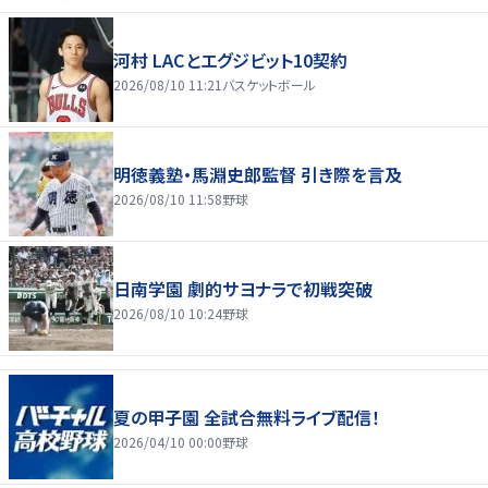
河村 LACとエグジビット10契約
2026/08/10 11:21
バスケットボール
明徳義塾・馬淵史郎監督 引き際を言及
2026/08/10 11:58
野球
日南学園 劇的サヨナラで初戦突破
2026/08/10 10:24
野球
夏の甲子園 全試合無料ライブ配信！
2026/04/10 00:00
野球