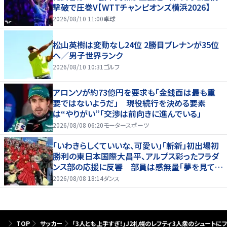
撃破で圧巻V【WTTチャンピオンズ横浜2026】
2026/08/10 11:00
卓球
松山英樹は変動なし24位 2勝目ブレナンが35位
へ／男子世界ランク
2026/08/10 10:31
ゴルフ
アロンソが約73億円を要求も「金銭面は最も重
要ではないようだ」 現役続行を決める要素
は“やりがい”「交渉は前向きに進んでいる」
2026/08/08 06:20
モータースポーツ
「いわきらしくていいな、可愛い」「斬新」初出場初
勝利の東日本国際大昌平、アルプス彩ったフラダ
ンス部の応援に反響 部員は感無量「夢を見てい
るよう」
2026/08/08 18:14
ダンス
TOP
サッカー
｢3人とも上手すぎ！｣J2札幌のレフティ3人衆のシュートにフ