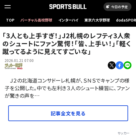
今日の予定
福森晃斗ら北海道コンサドーレ札幌のレフティ3人衆が見事なシュートを披露した。撮影／中
TOP
バーチャル高校野球
インターハイ
東京六大学野球
dodaSPO
地拓也
（新しいタブ
｢3人とも上手すぎ！｣J2札幌のレフティ3人衆
のシュートにファン驚愕！｢皆、上手い！｣｢軽く
蹴ってるように見えてすごいな｣
2026.01.21 07:00
Ｊ２の北海道コンサドーレ札幌が、ＳＮＳでキャンプの様
子を公開した。中でも左利き３人のシュート練習に、ファン
が驚きの声を…
記事全文を見る
サッカー