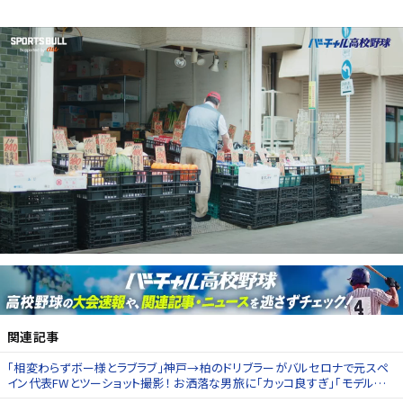
関連記事
｢相変わらずボー様とラブラブ｣神戸→柏のドリブラーがバルセロナで元スペ
イン代表FWとツーショット撮影！ お洒落な男旅に｢カッコ良すぎ｣｢モデルさ
んかと思った｣