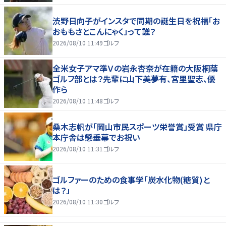
渋野日向子がインスタで同期の誕生日を祝福「お
おももさとこんにゃく」って誰？
2026/08/10 11:49
ゴルフ
全米女子アマ準Ｖの岩永杏奈が在籍の大阪桐蔭
ゴルフ部とは？先輩に山下美夢有、宮里聖志、優
作ら
2026/08/10 11:48
ゴルフ
桑木志帆が「岡山市民スポーツ栄誉賞」受賞 県庁
本庁舎は懸垂幕でお祝い
2026/08/10 11:31
ゴルフ
ゴルファーのための食事学「炭水化物(糖質)と
は？」
2026/08/10 11:30
ゴルフ