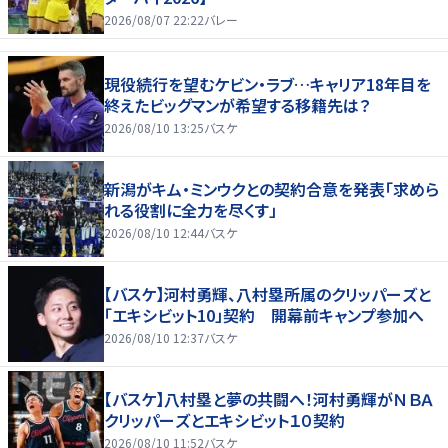
2026/08/07 22:22
バレー
現役続行を望むケビン・ラブ…キャリア18年目を
終えたビッグマンが希望する移籍先は？
2026/08/10 13:25
バスケ
新潟がキム・ミンウクとの契約合意を発表「求めら
れる役割に全力を尽くす」
2026/08/10 12:44
バスケ
【バスケ】河村勇輝、八村塁所属のクリッパーズと
「エキシビット10」契約 開幕前キャンプ参加へ
2026/08/10 12:37
バスケ
【バスケ】八村塁と夢の共闘へ！河村勇輝がＮＢＡ
クリッパーズとエキシビット１０契約
2026/08/10 11:52
バスケ