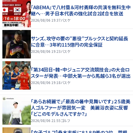
『ABEMA』で八村塁＆河村勇輝の共演を無料生中
継へ…男子日本代表の強化試合2試合を放送
2026/08/06 19:37
バスケ
サンズ、攻守の要の”悪役”ブルックスと契約延長
に合意…3年約115億円の完全保証
2026/08/06 19:23
バスケ
「第34回日・韓・中ジュニア交流競技会」の大会ロ
スターが発表…中部大第一から馬越ら3名が選出
2026/08/06 19:18
バスケ
「あらお綺麗で」「最高の暑中見舞いです」２５歳美
人ゴルファーが雰囲気一変 美麗浴衣姿に反響
「どこのモデルさんですか？」
2026/08/06 21:55
ゴルフ
【女子ゴルフ】桑木志帆に８１８Ｐ差の２位 菅楓