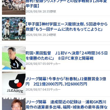
勝利！聖隷クリストファーとの投手戦制す【26年夏
甲子園】
2026/08/06 20:35
野球
【甲子園】神村学園エース龍頭汰樹、５回途中から
救援「もう一回チームに流れをもってこようと」
2026/08/06 20:24
野球
町田・黒田監督 Ｊ１初Ｖへ決意「２４時間３６５日
を優勝のために」 ８日ＦＣ東京と開幕戦
2026/08/07 05:00
サッカー
Ｊリーグ開幕！今季から「秋春制」J1優勝賞金３億
円 2位1億2000万円、3位6000万円
2026/08/07 04:55
サッカー
Ｊリーグ開幕 達成間近の記録は…浦和GK西川
周作の通算最多出場、福岡・城後寿の最年長弾な