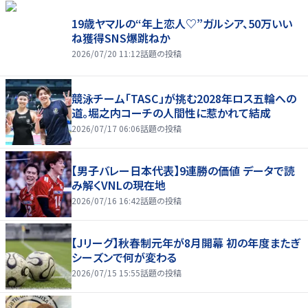
19歳ヤマルの“年上恋人♡”ガルシア、50万いい
ね獲得SNS爆跳ねか
2026/07/20 11:12
話題の投稿
競泳チーム「TASC」が挑む2028年ロス五輪への
道。堀之内コーチの人間性に惹かれて結成
2026/07/17 06:06
話題の投稿
【男子バレー日本代表】9連勝の価値 データで読
み解くVNLの現在地
2026/07/16 16:42
話題の投稿
【Jリーグ】秋春制元年が8月開幕 初の年度またぎ
シーズンで何が変わる
2026/07/15 15:55
話題の投稿