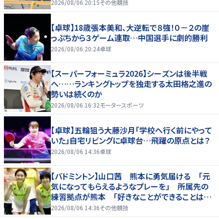
2026/08/06 20:15
その他競技
【卓球】18歳張本美和、大逆転で８強！０－２の崖
っぷちから３ゲーム連取…中国選手に劇的勝利
2026/08/06 20:24
卓球
【スーパーフォーミュラ2026】シーズンは後半戦
へ……ランキングトップを独走する太田格之進の
勢いは続くのか
2026/08/06 16:32
モータースポーツ
【卓球】五輪狙う大藤沙月「学校へ行く前にやって
いた」自宅リビングに卓球台…飛躍の原点とは？
2026/08/06 14:36
卓球
【バドミントン】山口茜 熊本に勇気届ける 「元
気になってもらえるようなプレーを」 所属先の
練習拠点が熊本 「好きなことができることは当
たり前じゃない」
2026/08/06 14:36
その他競技