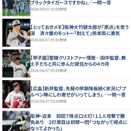
ブラックタイガースですかね」／一問一答
2026/08/07 05:00
野球
【とっておきメモ】阪神大竹耕太郎が「原点」を思う
涙 済々黌のモットー「耐えて」熊本県に勇気
2026/08/07 05:00
野球
【甲子園】聖隷クリストファー惜敗…田中監督、教
え子たちと共に歩んだ就任からの４カ月
2026/08/07 05:00
野球
【広島】新井監督、先発の早期降板続く状況に「ブ
ルペン陣にしわ寄せがいってしまう」／一問一答
2026/08/07 05:00
野球
阪神・近本 初回７得点口火打！１１人攻撃で勝
負あり ２打席目は初球一閃「つながって得点に
なってよかった」