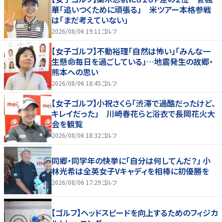
華「追いつくために頑張る」 米ツアー本格参戦
は「まだ考えていない」
2026/08/06 19:11
ゴルフ
【女子ゴルフ】不動裕理「自然は怖い」「みんな一
生懸命毎日を過ごしている」…地震発生の故郷・
熊本への思い
2026/08/06 18:45
ゴルフ
【女子ゴルフ】小祝さくら「渋滞で過酷だったけど、
キレイだった」 川崎春花らと浴衣で長岡花火大
会を観覧
2026/08/06 18:32
ゴルフ
同郷・同学年の快挙に「自分は何してんだ？」 小
林光希は全英女子Vキャディを相棒に初優勝を
2026/08/06 17:29
ゴルフ
【ゴルフ】ヘッドスピードを向上するためのフィジカ