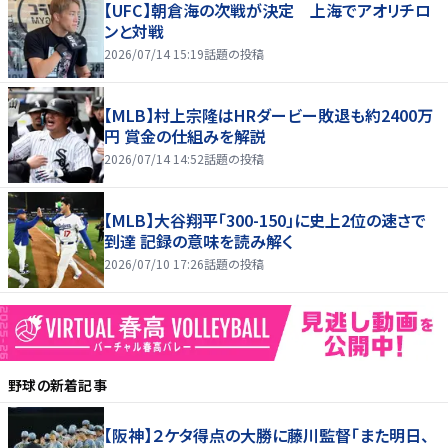
【UFC】朝倉海の次戦が決定 上海でアオリチロ
ンと対戦
2026/07/14 15:19
話題の投稿
【MLB】村上宗隆はHRダービー敗退も約2400万
円 賞金の仕組みを解説
2026/07/14 14:52
話題の投稿
【MLB】大谷翔平「300-150」に史上2位の速さで
到達 記録の意味を読み解く
2026/07/10 17:26
話題の投稿
野球
の新着記事
【阪神】２ケタ得点の大勝に藤川監督「また明日、