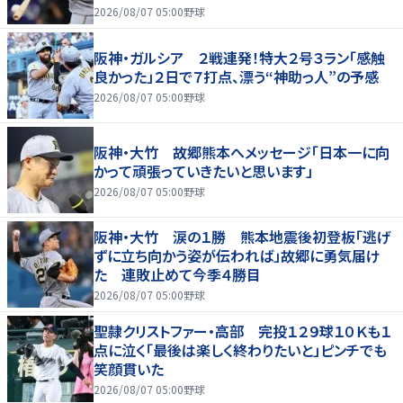
2026/08/07 05:00
野球
阪神・ガルシア ２戦連発！特大２号３ラン「感触
良かった」２日で７打点、漂う“神助っ人”の予感
2026/08/07 05:00
野球
阪神・大竹 故郷熊本へメッセージ「日本一に向
かって頑張っていきたいと思います」
2026/08/07 05:00
野球
阪神・大竹 涙の１勝 熊本地震後初登板「逃げ
ずに立ち向かう姿が伝われば」故郷に勇気届け
た 連敗止めて今季４勝目
2026/08/07 05:00
野球
聖隷クリストファー・高部 完投１２９球１０Ｋも１
点に泣く「最後は楽しく終わりたいと」ピンチでも
笑顔貫いた
2026/08/07 05:00
野球