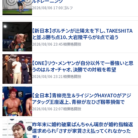
ルトレーニング
2026/08/06 17:00
ゴルフ
【新日本】ボルチンが辻陽太を下し、TAKESHITA
と並ぶ勝ち点10、大岩陵平らが8点で追う
2026/08/06 23:45
相撲格闘技
【ONE】リウ・メンヤンが自分以外で一番強いと思
うのはルオ・チャオ、決勝での対戦を希望
2026/08/06 23:21
相撲格闘技
【全日本】青柳亮生＆ライジングHAYATOがアジ
アタッグ王座返上、青柳が左ひざ靱帯損傷で
2026/08/06 22:07
相撲格闘技
昨年末に婚約破棄ぱんちゃん璃奈が婚約指輪返
還求められ「さすが家賃さえ払ってくれなかった
男」