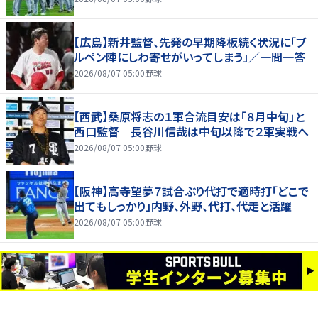
【広島】新井監督、先発の早期降板続く状況に「ブ
ルペン陣にしわ寄せがいってしまう」／一問一答
2026/08/07 05:00
野球
【西武】桑原将志の１軍合流目安は「８月中旬」と
西口監督 長谷川信哉は中旬以降で２軍実戦へ
2026/08/07 05:00
野球
【阪神】高寺望夢７試合ぶり代打で適時打「どこで
出てもしっかり」内野、外野、代打、代走と活躍
2026/08/07 05:00
野球