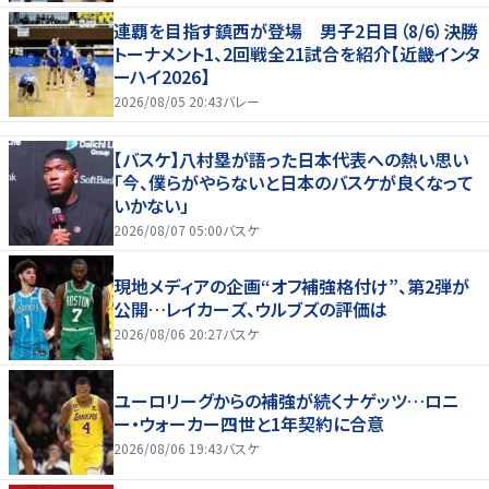
連覇を目指す鎮西が登場 男子2日目（8/6）決勝
トーナメント1、2回戦全21試合を紹介【近畿インタ
ーハイ2026】
2026/08/05 20:43
バレー
【バスケ】八村塁が語った日本代表への熱い思い
「今、僕らがやらないと日本のバスケが良くなって
いかない」
2026/08/07 05:00
バスケ
現地メディアの企画“オフ補強格付け”、第2弾が
公開…レイカーズ、ウルブズの評価は
2026/08/06 20:27
バスケ
ユーロリーグからの補強が続くナゲッツ…ロニ
ー・ウォーカー四世と1年契約に合意
2026/08/06 19:43
バスケ