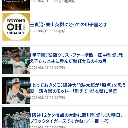
2026/04/01 00:00
その他競技
王貞治・栗山英樹にとっての甲子園とは
2026/06/15 00:00
野球
【甲子園】聖隷クリストファー惜敗…田中監督、教
え子たちと共に歩んだ就任からの４カ月
2026/08/07 05:00
野球
【とっておきメモ】阪神大竹耕太郎が「原点」を思う
涙 済々黌のモットー「耐えて」熊本県に勇気
2026/08/07 05:00
野球
【阪神】２ケタ得点の大勝に藤川監督「また明日、
ブラックタイガースですかね」／一問一答
2026/08/07 05:00
野球