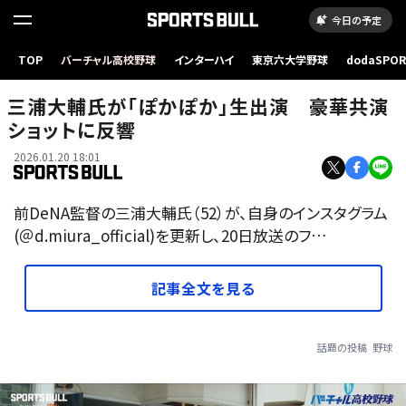
今日の予定
TOP
バーチャル高校野球
インターハイ
東京六大学野球
dodaSPO
（新しいタブ
三浦大輔氏が「ぽかぽか」生出演 豪華共演
ショットに反響
2026.01.20 18:01
前DeNA監督の三浦大輔氏（52）が、自身のインスタグラム
(＠d.miura_official)を更新し、20日放送のフ…
記事全文を見る
話題の投稿
野球