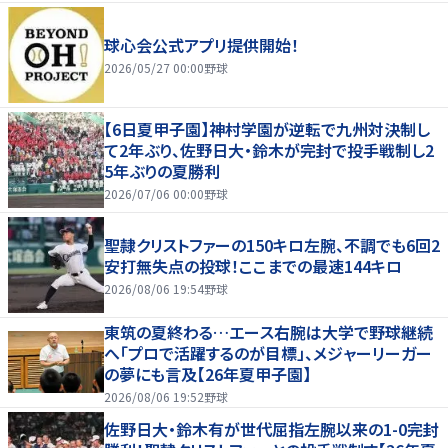
球心会公式アプリ提供開始！
2026/05/27 00:00
野球
【6日夏甲子園】神村学園が逆転で九州対決制し
て2年ぶり、佐野日大・鈴木が完封で投手戦制し2
5年ぶりの夏勝利
2026/07/06 00:00
野球
聖隷クリストファーの150キロ左腕、不調でも6回2
安打無失点の投球！ここまでの最速144キロ
2026/08/06 19:54
野球
東筑の夏終わる…エース右腕は大学で野球継続
へ「プロで活躍するのが目標」、メジャーリーガー
の夢にも言及【26年夏甲子園】
2026/08/06 19:52
野球
佐野日大・鈴木有が世代屈指左腕以来の1-0完封