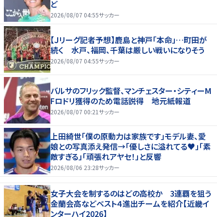
ど
2026/08/07 04:55
サッカー
【Ｊリーグ記者予想】鹿島と神戸「本命」…町田が
続く 水戸、福岡、千葉は厳しい戦いになりそう
2026/08/07 04:55
サッカー
バルサのフリック監督、マンチェスター・シティーM
Fロドリ獲得のため電話説得 地元紙報道
2026/08/07 00:21
サッカー
上田綺世「僕の原動力は家族です」モデル妻、愛
娘との写真添え発信→「優しさに溢れてる♥」「素
敵すぎる」「頑張れアヤセ！」と反響
2026/08/06 23:28
サッカー
女子大会を制するのはどの高校か 3連覇を狙う
金蘭会高などベスト４進出チームを紹介【近畿イ
ンターハイ2026】