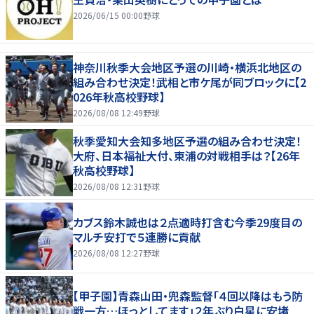
2026/06/15 00:00
野球
神奈川秋季大会地区予選の川崎・横浜北地区の
組み合わせ決定！武相と市ケ尾が同ブロックに【2
026年秋高校野球】
2026/08/08 12:49
野球
秋季愛知大会知多地区予選の組み合わせ決定！
大府、日本福祉大付、東浦の対戦相手は？【26年
秋高校野球】
2026/08/08 12:31
野球
カブス鈴木誠也は２点適時打含む今季29度目の
マルチ安打で５連勝に貢献
2026/08/08 12:27
野球
【甲子園】青森山田・兜森監督「４回以降はもう防
戦一方…ほっとしてます」２年ぶり白星に安堵