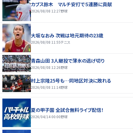
カブス鈴木 マルチ安打で５連勝に貢献
2026/08/08 12:27
野球
大坂なおみ 次戦は地元期待の23歳
2026/08/08 11:55
テニス
青森山田 3人継投で薄氷の逃げ切り
2026/08/08 12:26
野球
村上宗隆25号も…同地区対決に敗れる
2026/08/08 11:14
野球
夏の甲子園 全試合無料ライブ配信！
2026/04/14 00:00
野球