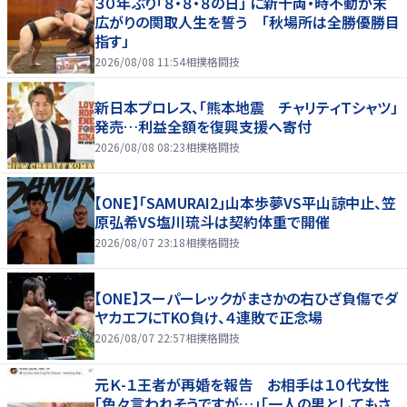
３０年ぶり「８・８・８の日」 に新十両・時不動が末
広がりの関取人生を誓う 「秋場所は全勝優勝目
指す」
2026/08/08 11:54
相撲格闘技
新日本プロレス、「熊本地震 チャリティＴシャツ」
発売…利益全額を復興支援へ寄付
2026/08/08 08:23
相撲格闘技
【ONE】「SAMURAI2」山本歩夢VS平山諒中止、笠
原弘希VS塩川琉斗は契約体重で開催
2026/08/07 23:18
相撲格闘技
【ONE】スーパーレックがまさかの右ひざ負傷でダ
ヤカエフにTKO負け、４連敗で正念場
2026/08/07 22:57
相撲格闘技
元Ｋ-１王者が再婚を報告 お相手は１０代女性
「色々言われそうですが…」「一人の男としてもさ