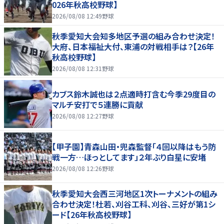
026年秋高校野球】
2026/08/08 12:49
野球
秋季愛知大会知多地区予選の組み合わせ決定！
大府、日本福祉大付、東浦の対戦相手は？【26年
秋高校野球】
2026/08/08 12:31
野球
カブス鈴木誠也は２点適時打含む今季29度目の
マルチ安打で５連勝に貢献
2026/08/08 12:27
野球
【甲子園】青森山田・兜森監督「４回以降はもう防
戦一方…ほっとしてます」２年ぶり白星に安堵
2026/08/08 12:26
野球
秋季愛知大会西三河地区1次トーナメントの組み
合わせ決定！杜若、刈谷工科、刈谷、三好が第1シ
ード【26年秋高校野球】