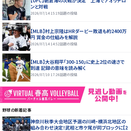
【UFC】朝倉海の次戦が決定 上海でアオリチロ
ンと対戦
2026/07/14 15:19
話題の投稿
【MLB】村上宗隆はHRダービー敗退も約2400万
円 賞金の仕組みを解説
2026/07/14 14:52
話題の投稿
【MLB】大谷翔平「300-150」に史上2位の速さで
到達 記録の意味を読み解く
2026/07/10 17:26
話題の投稿
野球
の新着記事
神奈川秋季大会地区予選の川崎・横浜北地区の
組み合わせ決定！武相と市ケ尾が同ブロックに【2