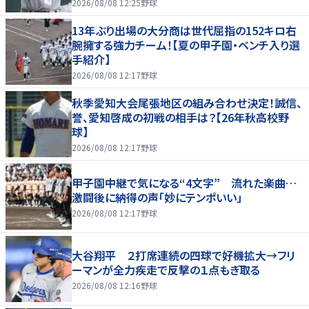
2026/08/08 12:25
野球
13年ぶり出場の大分商は世代屈指の152キロ右
腕擁する強力チーム！【夏の甲子園・ベンチ入り選
手紹介】
2026/08/08 12:17
野球
秋季愛知大会尾張地区の組み合わせ決定！誠信、
誉、愛知啓成の初戦の相手は？【26年秋高校野
球】
2026/08/08 12:17
野球
甲子園中継で気になる“4文字” 流れた楽曲…
激闘後に納得の声「妙にテンポいい」
2026/08/08 12:17
野球
大谷翔平 ２打席連続の四球で好機拡大→フリ
ーマンが全力疾走で反撃の１点もぎ取る
2026/08/08 12:16
野球