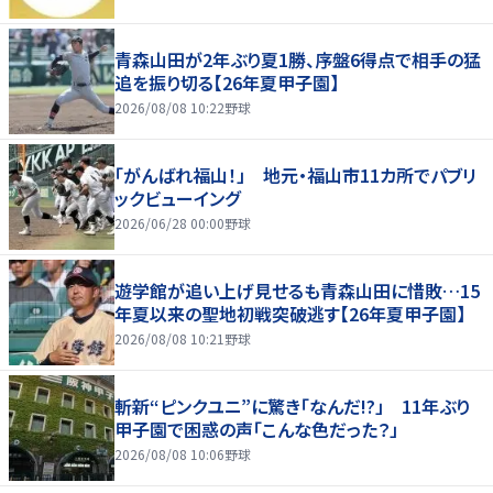
青森山田が2年ぶり夏1勝、序盤6得点で相手の猛
追を振り切る【26年夏甲子園】
2026/08/08 10:22
野球
「がんばれ福山！」 地元・福山市11カ所でパブリ
ックビューイング
2026/06/28 00:00
野球
遊学館が追い上げ見せるも青森山田に惜敗…15
年夏以来の聖地初戦突破逃す【26年夏甲子園】
2026/08/08 10:21
野球
斬新“ピンクユニ”に驚き「なんだ!?」 11年ぶり
甲子園で困惑の声「こんな色だった？」
2026/08/08 10:06
野球