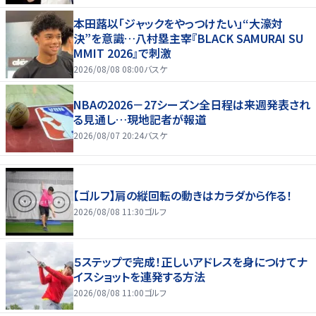
本田蕗以「ジャックをやっつけたい」“大濠対
決”を意識…八村塁主宰『BLACK SAMURAI SU
MMIT 2026』で刺激
2026/08/08 08:00
バスケ
NBAの2026－27シーズン全日程は来週発表され
る見通し…現地記者が報道
2026/08/07 20:24
バスケ
【ゴルフ】肩の縦回転の動きはカラダから作る！
2026/08/08 11:30
ゴルフ
５ステップで完成！正しいアドレスを身につけてナ
イスショットを連発する方法
2026/08/08 11:00
ゴルフ