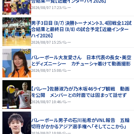
合結果一覧【近畿インターハイ2026】
2026/08/07 17:23
バレー
男子3日目（8/7）決勝トーナメント3、4回戦全12試
合結果と最終日（8/8）の試合予定【近畿インター
ハイ2026】
2026/08/07 15:25
バレー
バレーボール大友愛さん 日本代表の長女・美空
とディズニーシー カチューシャ着けて動画撮影
2026/08/07 15:08
バレー
【バレー】佐藤淑乃が乃木坂46ライブ観戦 動画
を公開 メンバーとの対面では固まって話せず
2026/08/07 10:46
バレー
バレーボール男子の石川祐希がVNL報告 五輪
切符がかかるアジア選手権へ「そしてここから」
2026/08/07 10:08
バレー