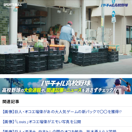
関連記事
【画像】巨人・オコエ瑠偉があの大人気ゲームの新パックで〇〇を獲得!?
【画像】「Louis」オコエ瑠偉がエモい写真を公開
【画像】巨人・湯浅大、自主トレ合間のオフを報告 坂本勇人らと笑顔