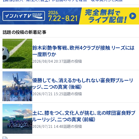
話題の投稿
の新着記事
鈴木彩艶争奪戦、欧州4クラブが接触 リーズには
一度断りか
2026/08/04 20:37
話題の投稿
優勝しても、消えるかもしれない――富良野ブルーリ
ッジ、二つの真実（後編）
2026/07/21 15:25
話題の投稿
土に、膝をつく。文化人が挑む、北の球団――富良野ブ
ルーリッジ、二つの真実（前編）
2026/07/21 14:48
話題の投稿