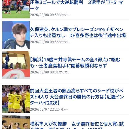
圧巻３ゴールで大逆転勝利 ３選手が「７・５」マ
ーク
2026/08/08 09:59
サッカー
久保建英、ケルン戦でプレシーズンマッチ初ベン
チ入りも出番なし DF喜多壱也は後半途中出場
2026/08/08 09:55
サッカー
【横浜】16歳三井寺眞チームの全３得点に絡む
も…王者鹿島相手に開幕戦勝利ならず
2026/08/08 08:01
サッカー
前回大会王者の鎮西高らすべてのシード校がベ
スト4入り 大会最終日の勝負の行方は【近畿イン
ターハイ2026】
2026/08/07 22:22
バレー
横浜隼人が初優勝 女子最終順位と個人賞、試