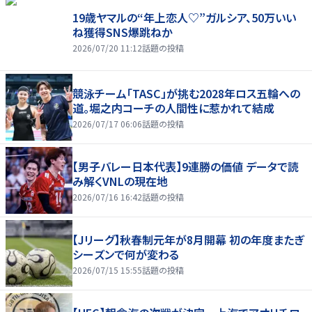
19歳ヤマルの“年上恋人♡”ガルシア、50万いい
ね獲得SNS爆跳ねか
2026/07/20 11:12
話題の投稿
競泳チーム「TASC」が挑む2028年ロス五輪への
道。堀之内コーチの人間性に惹かれて結成
2026/07/17 06:06
話題の投稿
【男子バレー日本代表】9連勝の価値 データで読
み解くVNLの現在地
2026/07/16 16:42
話題の投稿
【Jリーグ】秋春制元年が8月開幕 初の年度またぎ
シーズンで何が変わる
2026/07/15 15:55
話題の投稿