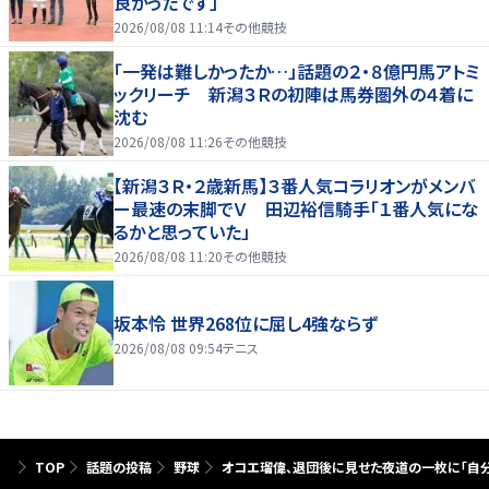
良かったです」
2026/08/08 11:14
その他競技
「一発は難しかったか…」話題の２・８億円馬アトミ
ックリーチ 新潟３Ｒの初陣は馬券圏外の４着に
沈む
2026/08/08 11:26
その他競技
【新潟３Ｒ・２歳新馬】３番人気コラリオンがメンバ
ー最速の末脚でＶ 田辺裕信騎手「１番人気にな
るかと思っていた」
2026/08/08 11:20
その他競技
坂本怜 世界268位に屈し4強ならず
2026/08/08 09:54
テニス
TOP
話題の投稿
野球
オコエ瑠偉、退団後に見せた夜道の一枚に「自