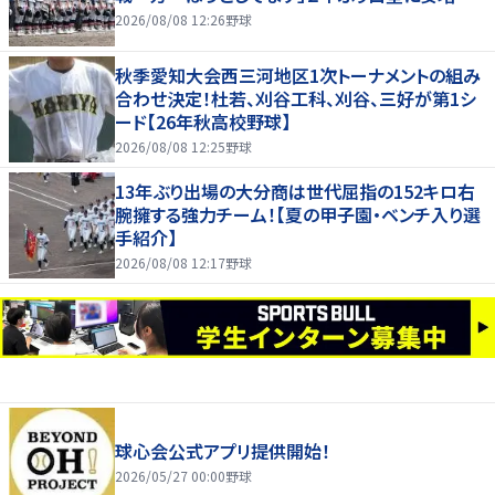
2026/08/08 12:26
野球
秋季愛知大会西三河地区1次トーナメントの組み
合わせ決定！杜若、刈谷工科、刈谷、三好が第1シ
ード【26年秋高校野球】
2026/08/08 12:25
野球
13年ぶり出場の大分商は世代屈指の152キロ右
腕擁する強力チーム！【夏の甲子園・ベンチ入り選
手紹介】
2026/08/08 12:17
野球
球心会公式アプリ提供開始！
2026/05/27 00:00
野球