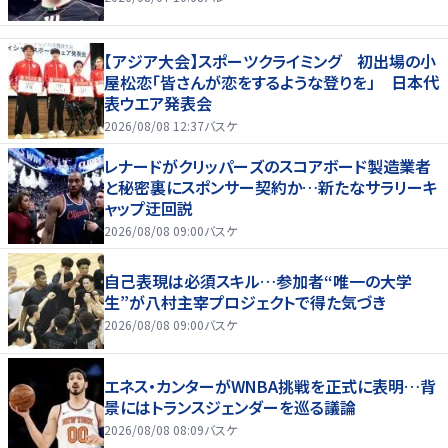
【アジア大会】スポーツクライミング 初出場の小
屋松恋「皆さんが恋をするような登りを」 日本代
表ウエア発表会
2026/08/08 12:37
バスケ
レナードがクリッパーズのスコアボード製造業者
と秘密裏にスポンサー契約か‬…新たなサラリーキ
ャップ迂回説
2026/08/08 09:00
バスケ
自己表現は必須スキル…参加者“唯一の大学
生”が八村主宰プロジェクトで得た気づき
2026/08/08 09:00
バスケ
エネス・カンターがWNBA挑戦を正式に表明…背
景にはトランスジェンダーを巡る議論
2026/08/08 08:09
バスケ