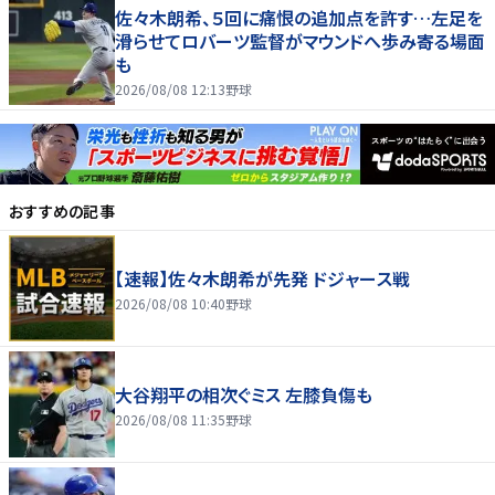
佐々木朗希、５回に痛恨の追加点を許す…左足を
滑らせてロバーツ監督がマウンドへ歩み寄る場面
も
2026/08/08 12:13
野球
おすすめの記事
【速報】佐々木朗希が先発 ドジャース戦
2026/08/08 10:40
野球
大谷翔平の相次ぐミス 左膝負傷も
2026/08/08 11:35
野球