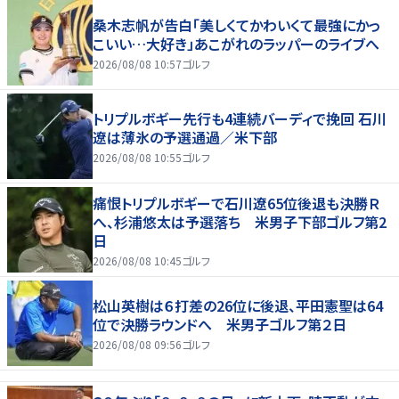
桑木志帆が告白「美しくてかわいくて最強にかっ
こいい…大好き」あこがれのラッパーのライブへ
2026/08/08 10:57
ゴルフ
トリプルボギー先行も4連続バーディで挽回 石川
遼は薄氷の予選通過／米下部
2026/08/08 10:55
ゴルフ
痛恨トリプルボギーで石川遼65位後退も決勝Ｒ
へ、杉浦悠太は予選落ち 米男子下部ゴルフ第2
日
2026/08/08 10:45
ゴルフ
松山英樹は６打差の26位に後退、平田憲聖は64
位で決勝ラウンドへ 米男子ゴルフ第２日
2026/08/08 09:56
ゴルフ