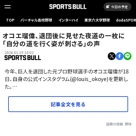
今日の予定
TOP
バーチャル高校野球
インターハイ
東京六大学野球
dodaSPO
（新しいタブ
オコエ瑠偉、退団後に見せた夜道の一枚に
「自分の道を行く姿が刺さる」の声
2026.01.19 10:02
今年、巨人を退団した元プロ野球選手のオコエ瑠偉が18
日、自身の公式インスタグラム(@louis_okoye)を更新し
た。…
記事全文を見る
話題の投稿
野球