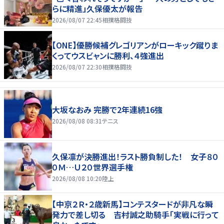
らに精進」久保優太が報告
2026/08/07 22:45
相撲格闘技
【ONE】優勝候補グレゴリアンがローキック蹴りま
くってウスビャンに勝利、４強進出
2026/08/07 22:30
相撲格闘技
大坂なおみ 完勝で2年連続16強
2026/08/08 08:31
テニス
久保凛が決勝進出！ラスト勝負制した！ 女子８０
０Ｍ…Ｕ２０世界選手権
2026/08/08 10:20
陸上
【中京２Ｒ・２歳新馬】コンテスタードが非凡な瞬
発力で差し切る 吉村誠之助騎手「実戦に行って