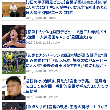
【8日の甲子園見どころ】白樺学園打線は5割打者
2人を含む2年生5人が中心、聖光学院を止めた東
日大昌平・右腕エースに挑む
2026/08/08 10:32
野球
【横浜】「ヤバい」鮮烈デビュー16歳三井寺眞、SN
S注目 人気漫画キャラと「見間違え」も
2026/08/08 11:55
サッカー
｢あざとナンバーワン｣鎌田大地が冨安健洋に“肩
組み頭乗せ”!?｢パレス兄弟｣爆誕の歓迎ムービー
に大反響｢最後の鎌田可愛すぎる｣｢粋にも程があ
る！」
2026/08/08 10:50
サッカー
逆転負けの浦和に見えた「変化の予兆」 退場者
を出しても奮闘 戦術的変更が呼んだ１０人での
躍動感
2026/08/08 10:00
サッカー
【採点＆寸評】鹿島の執念、王者の貫禄…１-３から