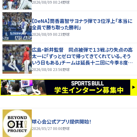
2026/08/09 00:24
野球
【DeNA】筒香嘉智サヨナラ弾で３位浮上「本当に
全員で勝ち取った勝利」
2026/08/09 00:23
野球
広島・新井監督 同点被弾で１３戦ぶり失点の高
太一に「ずっとゼロで帰ってきてくれている。そう
いう日もある」チームは延長十二回に今季８度目
サヨナラ負け
2026/08/08 23:56
野球
球心会公式アプリ提供開始！
2026/05/27 00:00
野球