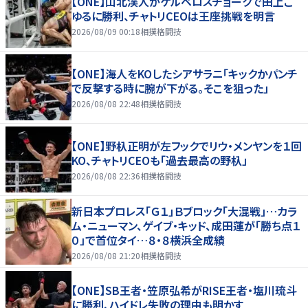
【ONE】山北渓人がケルベロスチョークで田上こ
ゆるに勝利、チャトリCEOは王座挑戦を明言
2026/08/09 00:18
相撲格闘技
【ONE】海人をKOしたシアサラニ「キックかパンチ
で反撃する時に腕が下がる。そこを狙った」
2026/08/08 22:48
相撲格闘技
【ONE】野杁正明が左フックでリウ・メンヤンを１回
KO、チャトリCEOも「過去最高の野杁」
2026/08/08 22:36
相撲格闘技
新日本プロレス「Ｇ１」Ｂブロック「大混戦」…カラ
ム・ニューマン、ゲイブ・キッド、成田蓮が「勝ち点１
０」で首位タイ…８・８横浜全成績
2026/08/08 21:20
相撲格闘技
【ONE】SB王者・笠原弘希がRISE王者・塩川琉斗
に勝利、ハイドレ失敗の理由も明かす