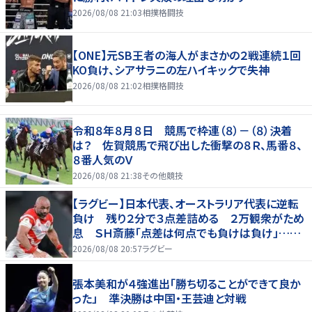
2026/08/08 21:03
相撲格闘技
【ONE】元SB王者の海人がまさかの２戦連続１回
KO負け、シアサラニの左ハイキックで失神
2026/08/08 21:02
相撲格闘技
令和８年８月８日 競馬で枠連（８）－（８）決着
は？ 佐賀競馬で飛び出した衝撃の８Ｒ、馬番８、
８番人気のＶ
2026/08/08 21:38
その他競技
【ラグビー】日本代表、オーストラリア代表に逆転
負け 残り２分で３点差詰める ２万観衆がため
息 ＳＨ斎藤「点差は何点でも負けは負け」…前
半にＳＯ伊藤龍が先制トライ、３２ー３５で惜敗
2026/08/08 20:57
ラグビー
張本美和が４強進出「勝ち切ることができて良か
った」 準決勝は中国・王芸迪と対戦