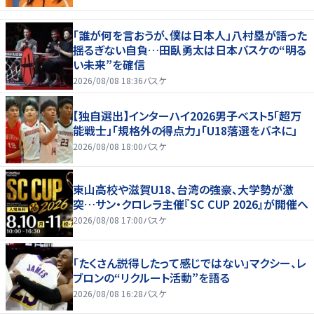
「誰が何を言おうが、僕は日本人」八村塁が語った
揺るぎない自負…田臥勇太は日本バスケの“明る
い未来”を確信
2026/08/08 18:36
バスケ
【独自選出】インターハイ2026男子ベスト5「超万
能戦士」「規格外の得点力」「U18落選をバネに」
2026/08/08 18:00
バスケ
東山高校や滋賀U18、台湾の強豪、大学勢が激
突…サン・クロレラ主催『SC CUP 2026』が開催へ
2026/08/08 17:00
バスケ
「たくさん説得したって感じではない」マクシー、レ
ブロンの“リクルート活動”を語る
2026/08/08 16:28
バスケ