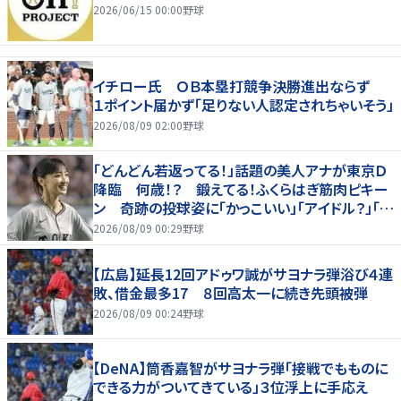
2026/06/15 00:00
野球
イチロー氏 ＯＢ本塁打競争決勝進出ならず
１ポイント届かず「足りない人認定されちゃいそう」
2026/08/09 02:00
野球
「どんどん若返ってる！」話題の美人アナが東京Ｄ
降臨 何歳！？ 鍛えてる！ふくらはぎ筋肉ピキー
ン 奇跡の投球姿に「かっこいい」「アイドル？」「女
神」
2026/08/09 00:29
野球
【広島】延長12回アドゥワ誠がサヨナラ弾浴び４連
敗、借金最多17 ８回高太一に続き先頭被弾
2026/08/09 00:24
野球
【DeNA】筒香嘉智がサヨナラ弾「接戦でもものに
できる力がついてきている」３位浮上に手応え