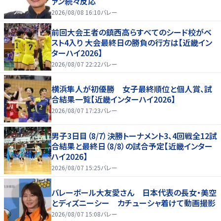
ァン続々反応
2026/08/08 16:10
バレー
前回大会王者の鎮西高らすべてのシード校がベ
スト4入り 大会最終日の勝負の行方は【近畿イン
ターハイ2026】
2026/08/07 22:22
バレー
横浜隼人が初優勝 女子最終順位と個人賞、試
合結果一覧【近畿インターハイ2026】
2026/08/07 17:23
バレー
男子3日目（8/7）決勝トーナメント3、4回戦全12試
合結果と最終日（8/8）の試合予定【近畿インター
ハイ2026】
2026/08/07 15:25
バレー
バレーボール大友愛さん 日本代表の長女・美空
とディズニーシー カチューシャ着けて動画撮影
2026/08/07 15:08
バレー