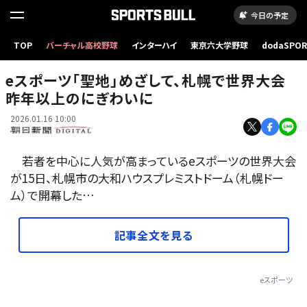
今日の予定
TOP
バーチャル高校野球
インターハイ
東京六大学野球
dodaSPO
札幌市で開幕したeスポーツの世界大会=2026年1月15日、大和ハウスプレミストドーム
（新しいタブ
eスポーツ「聖地」めざして、札幌で世界大会
昨年以上のにぎわいに
2026.01.16 10:00
若者を中心に人気が高まっているeスポーツの世界大会
が15日、札幌市の大和ハウスプレミストドーム（札幌ドー
ム）で開幕した…
記事全文を見る
eスポーツ