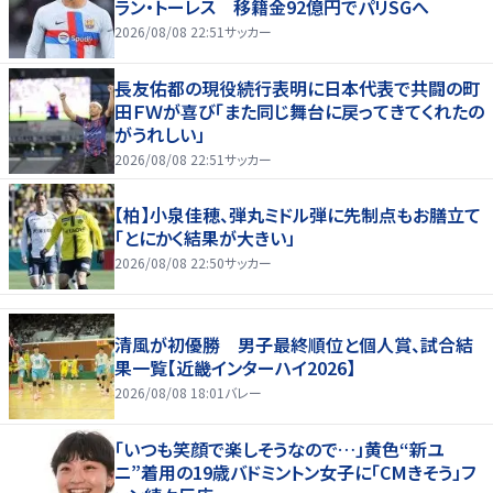
ラン・トーレス 移籍金92億円でパリSGへ
2026/08/08 22:51
サッカー
長友佑都の現役続行表明に日本代表で共闘の町
田ＦＷが喜び「また同じ舞台に戻ってきてくれたの
がうれしい」
2026/08/08 22:51
サッカー
【柏】小泉佳穂、弾丸ミドル弾に先制点もお膳立て
「とにかく結果が大きい」
2026/08/08 22:50
サッカー
清風が初優勝 男子最終順位と個人賞、試合結
果一覧【近畿インターハイ2026】
2026/08/08 18:01
バレー
「いつも笑顔で楽しそうなので…」黄色“新ユ
ニ”着用の19歳バドミントン女子に「CMきそう」フ