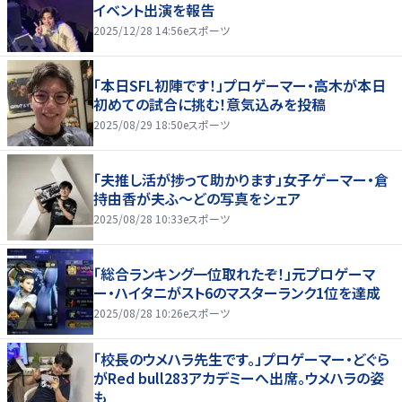
イベント出演を報告
2025/12/28 14:56
eスポーツ
「本日SFL初陣です！」プロゲーマー・高木が本日
初めての試合に挑む！意気込みを投稿
2025/08/29 18:50
eスポーツ
「夫推し活が捗って助かります」女子ゲーマー・倉
持由香が夫ふ～どの写真をシェア
2025/08/28 10:33
eスポーツ
「総合ランキング一位取れたぞ！」元プロゲーマ
ー・ハイタニがスト6のマスターランク1位を達成
2025/08/28 10:26
eスポーツ
「校長のウメハラ先生です。」プロゲーマー・どぐら
がRed bull283アカデミーへ出席。ウメハラの姿
も