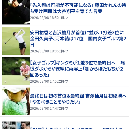
「先入観は可能が不可能になる」 藤田かれんの待
ち受け画面は大谷翔平を育てた言葉
2026/08/08 18:50
ゴルフ
安田祐香と吉沢柚月が首位に並び、1打差3位に
金田久美子、河本結は17位 国内女子ゴルフ第2
日
2026/08/08 18:06
ゴルフ
【女子ゴルフ】キンクミが１差３位で最終日へ 痛
恨ダボからＶ戦線に再浮上「棚からぼたもちが２
回あった」
2026/08/08 17:52
ゴルフ
最終日は初の首位＆最終組 吉澤柚月は初優勝へ
「やるべきことをやりたい」
2026/08/08 17:47
ゴルフ