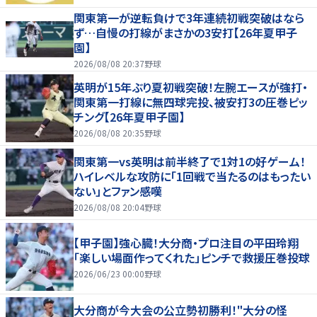
関東第一が逆転負けで3年連続初戦突破はなら
ず…自慢の打線がまさかの3安打【26年夏甲子
園】
2026/08/08 20:37
野球
英明が15年ぶり夏初戦突破！左腕エースが強打・
関東第一打線に無四球完投、被安打3の圧巻ピッ
チング【26年夏甲子園】
2026/08/08 20:35
野球
関東第一vs英明は前半終了で1対1の好ゲーム！
ハイレベルな攻防に「1回戦で当たるのはもったい
ない」とファン感嘆
2026/08/08 20:04
野球
【甲子園】強心臓！大分商・プロ注目の平田玲翔
「楽しい場面作ってくれた」ピンチで救援圧巻投球
2026/06/23 00:00
野球
大分商が今大会の公立勢初勝利！"大分の怪