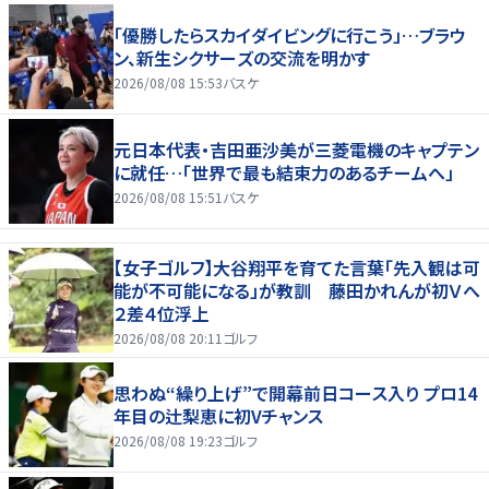
「優勝したらスカイダイビングに行こう」…ブラウ
ン、新生シクサーズの交流を明かす
2026/08/08 15:53
バスケ
元日本代表・吉田亜沙美が三菱電機のキャプテン
に就任…「世界で最も結束力のあるチームへ」
2026/08/08 15:51
バスケ
【女子ゴルフ】大谷翔平を育てた言葉「先入観は可
能が不可能になる」が教訓 藤田かれんが初Ｖへ
２差４位浮上
2026/08/08 20:11
ゴルフ
思わぬ“繰り上げ”で開幕前日コース入り プロ14
年目の辻梨恵に初Vチャンス
2026/08/08 19:23
ゴルフ