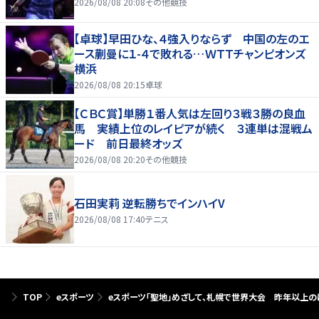
2026/08/08 20:08
その他競技
【卓球】早田ひな、４強入りならず 中国の左のエ
ース蒯曼に１-４で敗れる…ＷＴＴチャンピオンズ
横浜
2026/08/08 20:15
卓球
【ＣＢＣ賞】単勝１番人気は左回り３戦３勝の良血
馬 実績上位のレイピアが続く ３連単は混戦ム
ード 前日最終オッズ
2026/08/08 20:20
その他競技
石田実莉 逆転勝ちでインハイV
2026/08/08 17:40
テニス
TOP
eスポーツ
eスポーツ「聖地」めざして、札幌で世界大会 昨年以上