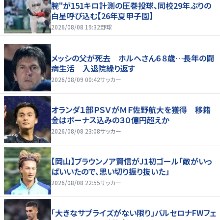
腕"が151キロ計測の圧巻投球、同校29年ぶりの
白星呼び込む【26年夏甲子園】
2026/08/08 19:32
野球
メッシの父が死去 ホルヘさん６８歳…長年の闘
病生活 入退院繰り返す
2026/08/09 00:42
サッカー
オランダ１部ＰＳＶがＭＦ佐野航大を獲得 移籍
金はボーナス込みの３０億円超えか
2026/08/08 23:08
サッカー
【岡山】ブラウンノア賢信がJ1初ゴール「敵がいっ
ぱいいたので、思い切り振り抜いた」
2026/08/08 22:55
サッカー
「大きなサプライズがない限り」バルセロナFWフェ