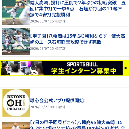
健大高崎、投打に圧倒で２年ぶりの初戦突破 五
回に集中打で一挙６点 石垣が毎回の１１奪三
振で４安打完投勝利
2026/08/07 15:48
野球
【甲子園】八幡商は15年ぶり勝利ならず 健大高
崎のエース石垣聡志攻略できず完敗
2026/08/07 15:45
野球
球心会公式アプリ提供開始！
2026/05/27 00:00
野球
【7日の甲子園見どころ】八幡商VS健大高崎！15
年ぶり出場の公立校・背番号18の指名打者が、全