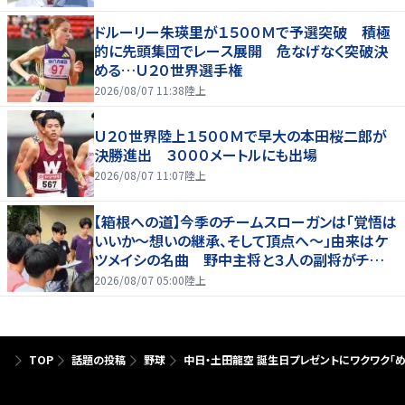
ドルーリー朱瑛里が１５００Ｍで予選突破 積極
的に先頭集団でレース展開 危なげなく突破決
める…Ｕ２０世界選手権
2026/08/07 11:38
陸上
Ｕ２０世界陸上１５００Ｍで早大の本田桜二郎が
決勝進出 ３０００メートルにも出場
2026/08/07 11:07
陸上
【箱根への道】今季のチームスローガンは「覚悟は
いいか～想いの継承、そして頂点へ～」由来はケ
ツメイシの名曲 野中主将と３人の副将がチーム
を引っ張る…夏合宿特集第１弾、国学院大
2026/08/07 05:00
陸上
TOP
話題の投稿
野球
中日・土田龍空 誕生日プレゼントにワクワク「め