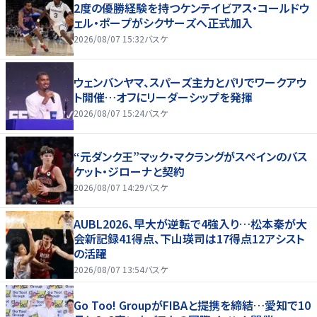
2度の優勝経験を持つケンテイビアス・コールドウ
ェル・ポープがシクサーズへ正式加入
2026/08/07 15:32
バスケ
ウェンバンヤマ、スパーズ主力とパリでワークアウ
ト開催…オフにリーダーシップを発揮
2026/08/07 15:24
バスケ
“元ダンク王”マック・マクラングがスペインのバス
ケット・ジローナと契約
2026/08/07 14:29
バスケ
AUBL2026、早大が逆転で4強入り…松本秦が大
会新記録41得点、下山瑛司は17得点12アシスト
の活躍
2026/08/07 13:54
バスケ
Go Too! GroupがFIBAと提携を締結…愛知で10