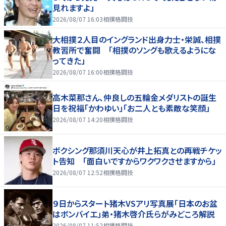
見れますよ」
2026/08/07 16:03
相撲格闘技
大相撲２人目のイングランド出身力士・栄誠、相撲
教習所で奮闘 「相撲のソングも歌えるようにな
ってきた」
2026/08/07 16:00
相撲格闘技
高木菜那さん、仲良しの五輪金メダリストの誕生
日を祝福「かわゆい」「お二人とも素敵な笑顔」
2026/08/07 14:20
相撲格闘技
ボクシング那須川天心が井上拓真との再戦チケッ
ト告知 「面白いですからワクワクさせますから」
2026/08/07 12:52
相撲格闘技
９日からスタート猪木VSアリ写真展「日本のお盆
はボンバイエ」弟・猪木啓介氏らがみどころ解説
2026/08/07 11:52
相撲格闘技