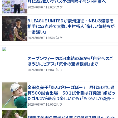
月に3x3車いすバスケの国際イベント開催へ
2026/08/07 13:02
バスケ
B.LEAGUE UNITEDが豪州遠征…NBLの強豪を
相手に53点差で大敗、中村拓人「悔しい気持ちが
一番強い」
2026/08/07 12:50
バスケ
オープンウィークは河本結の海から「自分へのご
ほうびにピアス」「気合の宝塚観劇」まで
2026/08/07 16:04
ゴルフ
金田久美子「あんびりーばぼー」 歴代５０位、通
算５００試合出場 ５０１試合目は好発進「嫌だっ
たゴルフが最近は楽しいかも」「もう少し？頑張り
たいな」
2026/08/07 16:00
ゴルフ
36歳の金田久美子が４年ぶり通算３勝目へパット