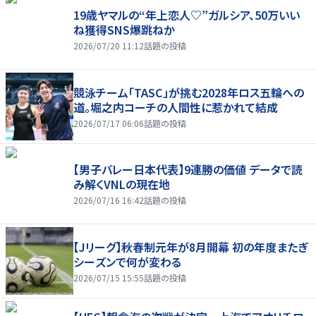
19歳ヤマルの“年上恋人♡”ガルシア、50万いい
ね獲得SNS爆跳ねか
2026/07/20 11:12
話題の投稿
競泳チーム「TASC」が挑む2028年ロス五輪への
道。堀之内コーチの人間性に惹かれて結成
2026/07/17 06:06
話題の投稿
【男子バレー日本代表】9連勝の価値 データで読
み解くVNLの現在地
2026/07/16 16:42
話題の投稿
【Jリーグ】秋春制元年が8月開幕 初の年度またぎ
シーズンで何が変わる
2026/07/15 15:55
話題の投稿