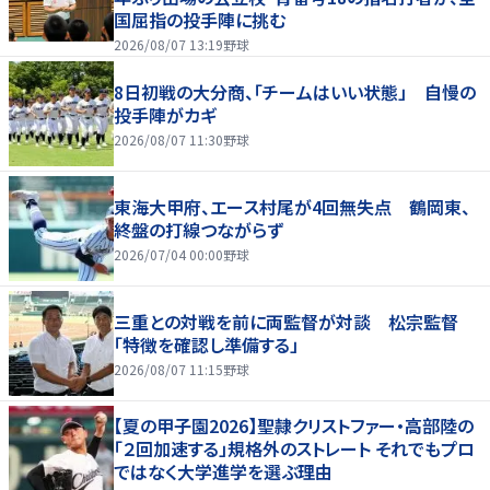
国屈指の投手陣に挑む
2026/08/07 13:19
野球
8日初戦の大分商、「チームはいい状態」 自慢の
投手陣がカギ
2026/08/07 11:30
野球
東海大甲府、エース村尾が4回無失点 鶴岡東、
終盤の打線つながらず
2026/07/04 00:00
野球
三重との対戦を前に両監督が対談 松宗監督
「特徴を確認し準備する」
2026/08/07 11:15
野球
【夏の甲子園2026】聖隷クリストファー・高部陸の
「２回加速する」規格外のストレート それでもプロ
ではなく大学進学を選ぶ理由