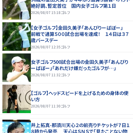
絶好調、暫定首位 国内女子ゴルフ第１日
2026/08/07 15:18
ゴルフ
【女子ゴルフ】金田久美子「あんびりーばぼー」
前戦で通算５００試合出場を達成！ １４日は３７
歳バースデー
2026/08/07 12:35
ゴルフ
女子ゴルフ500試合出場の金田久美子「あんびり
ーばぼー」「あれだけ嫌だったゴルフが…」
2026/08/07 11:32
ゴルフ
【ゴルフ】ヘッドスピードを上げるための身体の使
い方
2026/08/07 11:30
ゴルフ
井上拓真-那須川天心２の前売りチケットが７日１
８時から発売 天心はＳＮＳで「見たことない物