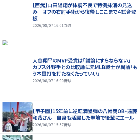
【西武】山田陽翔が体調不良で特例抹消の見込
み オフの右肘手術から復帰しここまで４試合登
板
2026/08/07 16:01
野球
大谷翔平のMVP受賞は「議論にすらならない」
カブス外野手との比較論に元MLB戦士が異論「も
う本塁打を打たなくたっていい」
2026/08/07 16:00
野球
【甲子園】15年前に逆転満塁弾の八幡商OB・遠藤
和哉さん 自身も活躍した聖地で後輩にエール
2026/08/07 15:57
野球