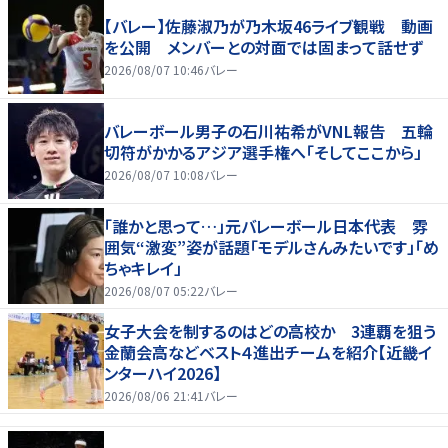
【バレー】佐藤淑乃が乃木坂46ライブ観戦 動画
を公開 メンバーとの対面では固まって話せず
2026/08/07 10:46
バレー
バレーボール男子の石川祐希がVNL報告 五輪
切符がかかるアジア選手権へ「そしてここから」
2026/08/07 10:08
バレー
「誰かと思って…」元バレーボール日本代表 雰
囲気“激変”姿が話題「モデルさんみたいです」「め
ちゃキレイ」
2026/08/07 05:22
バレー
女子大会を制するのはどの高校か 3連覇を狙う
金蘭会高などベスト４進出チームを紹介【近畿イ
ンターハイ2026】
2026/08/06 21:41
バレー