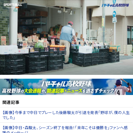
関連記事
【画像】今季まで中日でプレーした後藤駿太が引退を発表「野球が、僕の人生
でした」
【画像】中日・森駿太、シーズン終了を報告！「来年こそは優勝を」ファンへ感
謝のメッセージ