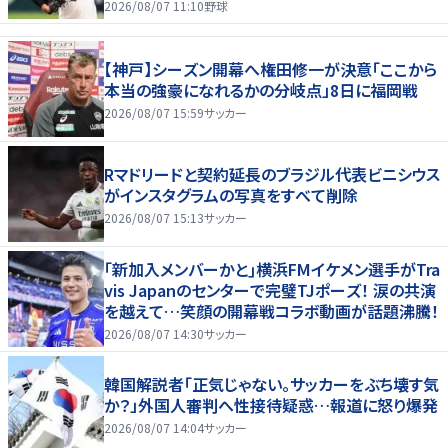
2026/08/07 11:10
野球
【神戸】シーズン開幕へ権田修一が決意「ここから
本当の強豪になれるかの分岐点」8日に福岡戦
2026/08/07 15:59
サッカー
Rマドリードと契約延長のブラジル代表ビニシウス
がインスタグラムの写真をすべて削除
2026/08/07 15:13
サッカー
｢新加入メンバーかと｣横浜FMイケメン選手がTra
vis Japanのセンターで完璧TJポーズ！ 涙の共演
を越えて…笑顔の開幕戦コラボ動画が話題沸騰！
2026/08/07 14:30
サッカー
韓国解説者「正気じゃない。サッカーをぶち壊す気
か？」外国人審判へ性接待疑惑…報道に怒り爆発
2026/08/07 14:04
サッカー