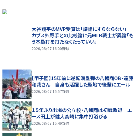
大谷翔平のMVP受賞は「議論にすらならない」
カブス外野手との比較論に元MLB戦士が異論「も
う本塁打を打たなくたっていい」
2026/08/07 16:00
野球
【甲子園】15年前に逆転満塁弾の八幡商OB・遠藤
和哉さん 自身も活躍した聖地で後輩にエール
2026/08/07 15:57
野球
１５年ぶり出場の公立校・八幡商は初戦敗退 エ
ース田上が健大高崎に集中打浴びる
2026/08/07 15:49
野球