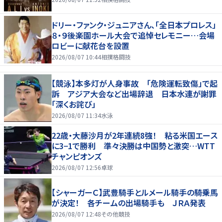
ドリー・ファンク・ジュニアさん、「全日本プロレス」
８・９後楽園ホール大会で追悼セレモニー…会場
ロビーに献花台を設置
2026/08/07 10:44
相撲格闘技
【競泳】本多灯が人身事故 「危険運転致傷」で起
訴 アジア大会など出場辞退 日本水連が謝罪
「深くお詫び」
2026/08/07 11:34
水泳
22歳・大藤沙月が2年連続8強！ 粘る米国エース
に3−1で勝利 準々決勝は中国勢と激突…WTT
チャンピオンズ
2026/08/07 12:56
卓球
【シャーガーＣ】武豊騎手とルメール騎手の騎乗馬
が決定！ 各チームの出場騎手も ＪＲＡ発表
2026/08/07 12:48
その他競技