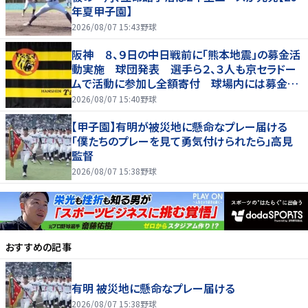
年夏甲子園】
2026/08/07 15:43
野球
阪神 ８、９日の中日戦前に「熊本地震」の募金活
動実施 球団発表 選手ら２、３人も京セラドー
ムで活動に参加し全額寄付 球場内には募金箱
も設置
2026/08/07 15:40
野球
【甲子園】有明が被災地に懸命なプレー届ける
「僕たちのプレーを見て勇気付けられたら」高見
監督
2026/08/07 15:38
野球
おすすめの記事
有明 被災地に懸命なプレー届ける
2026/08/07 15:38
野球