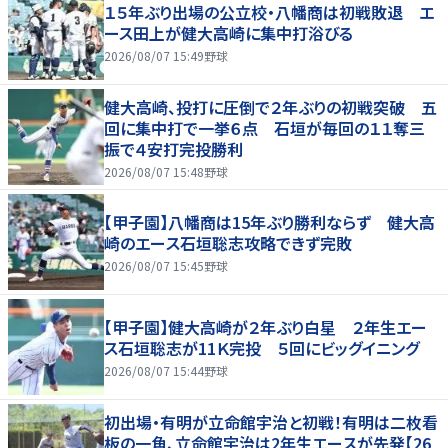
１５年ぶり出場の公立校・八幡商は初戦敗退 エ
ース田上が健大高崎に集中打浴びる
2026/08/07 15:49
野球
健大高崎、投打に圧倒で２年ぶりの初戦突破 五
回に集中打で一挙６点 石垣が毎回の１１奪三
振で４安打完投勝利
2026/08/07 15:48
野球
【甲子園】八幡商は15年ぶり勝利ならず 健大高
崎のエース石垣聡志攻略できず完敗
2026/08/07 15:45
野球
【甲子園】健大高崎が２年ぶり白星 ２年生エー
ス石垣聡志が11Ｋ完投 ５回にビッグイニング
2026/08/07 15:44
野球
初出場・有明が立命館宇治と初戦！有明は二枚看
板の一角、立命館宇治は2年生エースが先発【26