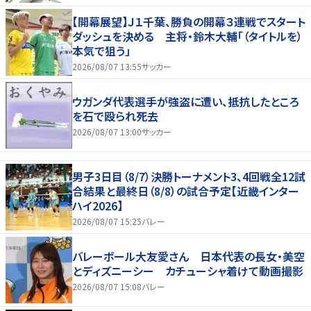
【開幕展望】Ｊ１千葉、勝負の開幕３連戦でスタート
ダッシュを決める 主将・鈴木大輔「（タイトルを）
本気で狙う」
2026/08/07 13:55
サッカー
ウガンダ代表選手が強盗に遭い、抵抗したところ
を石で殴られ死去
2026/08/07 13:00
サッカー
男子3日目（8/7）決勝トーナメント3、4回戦全12試
合結果と最終日（8/8）の試合予定【近畿インター
ハイ2026】
2026/08/07 15:25
バレー
バレーボール大友愛さん 日本代表の長女・美空
とディズニーシー カチューシャ着けて動画撮影
2026/08/07 15:08
バレー