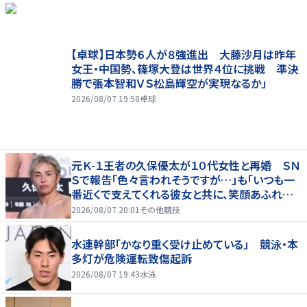
【卓球】日本勢６人が８強進出 大藤沙月は昨年
女王・中国勢、篠塚大登は世界４位に挑戦 準決
勝で張本智和ＶＳ松島輝空が実現なるか」
2026/08/07 19:58
卓球
元Ｋ-１王者の久保優太が１０代女性と再婚 ＳＮ
Ｓで報告「色々言われそうですが…」も「いつも一
番近くで支えてくれる彼女と共に、笑顔あふれる
家庭を築いていきたい」
2026/08/07 20:01
その他競技
水連幹部「かなり重く受け止めている」 競泳・本
多灯が危険運転致傷起訴
2026/08/07 19:43
水泳