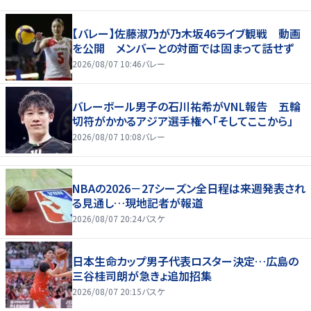
【バレー】佐藤淑乃が乃木坂46ライブ観戦 動画
を公開 メンバーとの対面では固まって話せず
2026/08/07 10:46
バレー
バレーボール男子の石川祐希がVNL報告 五輪
切符がかかるアジア選手権へ「そしてここから」
2026/08/07 10:08
バレー
NBAの2026－27シーズン全日程は来週発表され
る見通し…現地記者が報道
2026/08/07 20:24
バスケ
日本生命カップ男子代表ロスター決定…広島の
三谷桂司朗が急きょ追加招集
2026/08/07 20:15
バスケ