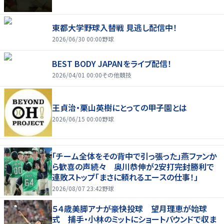
東都大学野球入替戦 見逃し配信中！
2026/06/30 00:00
野球
BEST BODY JAPANをライブ配信！
2026/04/01 00:00
その他競技
王貞治・栗山英樹にとっての甲子園とは
2026/06/15 00:00
野球
「チーム全体をその背中で引っ張った」燕ファンか
ら歓喜の声続々 奥川恭伸が2安打完封勝利で
連敗ストップ「まさに頼れるエースの仕事！」
2026/08/07 23:42
野球
５４歳美脚アナが豪快投球 望月理恵が始球
式 捕手・小林のミットにショートバウンドで収ま