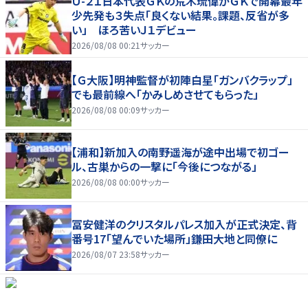
Ｕ-２１日本代表ＧＫの荒木琉偉がＧＫで開幕最年
少先発も３失点「良くない結果。課題、反省が多
い」 ほろ苦いＪ１デビュー
2026/08/08 00:21
サッカー
【Ｇ大阪】明神監督が初陣白星「ガンバクラップ」
でも最前線へ「かみしめさせてもらった」
2026/08/08 00:09
サッカー
【浦和】新加入の南野遥海が途中出場で初ゴー
ル、古巣からの一撃に「今後につながる」
2026/08/08 00:00
サッカー
冨安健洋のクリスタルパレス加入が正式決定、背
番号17「望んでいた場所」鎌田大地と同僚に
2026/08/07 23:58
サッカー