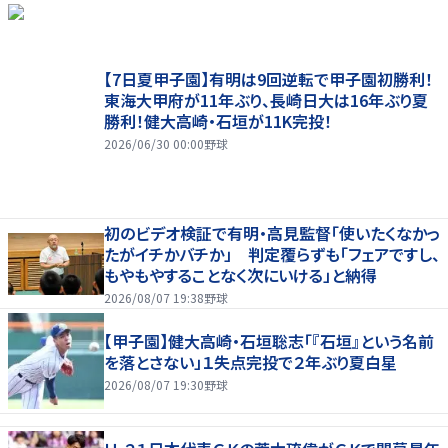
【7日夏甲子園】有明は9回逆転で甲子園初勝利！
東海大甲府が11年ぶり、長崎日大は16年ぶり夏
勝利！健大高崎・石垣が11K完投！
2026/06/30 00:00
野球
初のビデオ検証で有明・高見監督「使いたくなかっ
たがイチかバチか」 判定覆らずも「フェアですし、
もやもやすることなく次にいける」と納得
2026/08/07 19:38
野球
【甲子園】健大高崎・石垣聡志「『石垣』という名前
を落とさない」１失点完投で２年ぶり夏白星
2026/08/07 19:30
野球