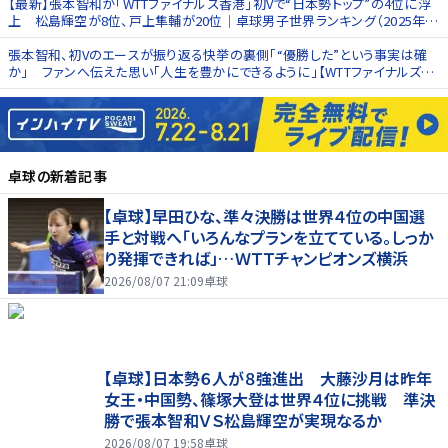
【最新】張本智和が「WTTファイナルズ香港」初Vで“日本勢トップ”の4位に浮
上 松島輝空が8位、戸上隼輔が20位｜卓球男子世界ランキング（2025年第
51週）
張本智和、初Vのエースが振り返る快挙の裏側「“優勝した”という事実は確
か」 ファンへ伝えた思い「人生を豊かにできるように」【WTTファイナルズ香
港】
卓球
の新着記事
【卓球】早田ひな、準々決勝は世界４位の中国選
手と対戦へ「いろんなプランを立てている。しっか
り発揮できれば」…ＷＴＴチャンピオンズ横浜
2026/08/07 21:09
卓球
【卓球】日本勢６人が８強進出 大藤沙月は昨年
女王・中国勢、篠塚大登は世界４位に挑戦 準決
勝で張本智和ＶＳ松島輝空が実現なるか
2026/08/07 19:58
卓球