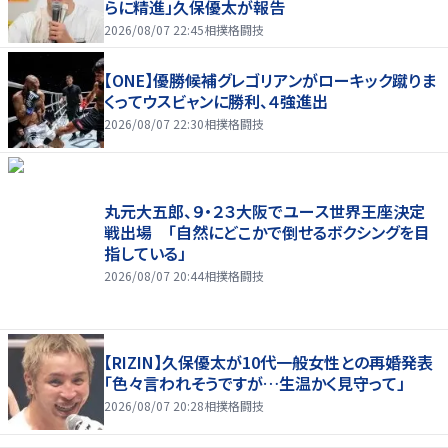
らに精進」久保優太が報告
2026/08/07 22:45
相撲格闘技
【ONE】優勝候補グレゴリアンがローキック蹴りま
くってウスビャンに勝利、４強進出
2026/08/07 22:30
相撲格闘技
丸元大五郎、９・２３大阪でユース世界王座決定
戦出場 「自然にどこかで倒せるボクシングを目
指している」
2026/08/07 20:44
相撲格闘技
【RIZIN】久保優太が10代一般女性との再婚発表
「色々言われそうですが…生温かく見守って」
2026/08/07 20:28
相撲格闘技