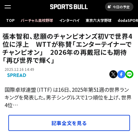
今日の予定
張本智和、悲願のチャンピオンズ初Vで世界4位に浮上 WTTが称賛「エンターテイナーでチ
TOP
バーチャル高校野球
インターハイ
東京六大学野球
dodaSPO
ャンピオン」 2026年の再戴冠にも期待「再び世界で輝く」
（新しいタブ
張本智和、悲願のチャンピオンズ初Vで世界4
位に浮上 WTTが称賛「エンターテイナーで
チャンピオン」 2026年の再戴冠にも期待
「再び世界で輝く」
2025.12.16 14:49
国際卓球連盟（ITTF）は16日、2025年第51週の世界ラン
キングを発表した。男子シングルスで1つ順位を上げ、世界
4位…
記事全文を見る