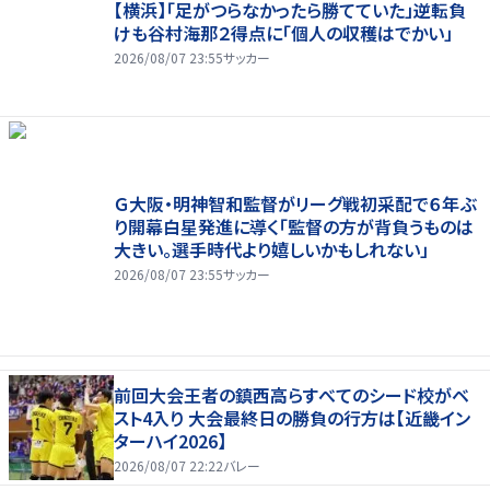
【横浜】「足がつらなかったら勝てていた」逆転負
けも谷村海那２得点に「個人の収穫はでかい」
2026/08/07 23:55
サッカー
Ｇ大阪・明神智和監督がリーグ戦初采配で６年ぶ
り開幕白星発進に導く「監督の方が背負うものは
大きい。選手時代より嬉しいかもしれない」
2026/08/07 23:55
サッカー
前回大会王者の鎮西高らすべてのシード校がベ
スト4入り 大会最終日の勝負の行方は【近畿イン
ターハイ2026】
2026/08/07 22:22
バレー