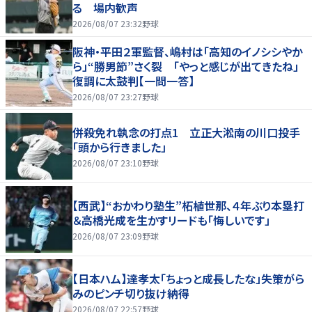
る 場内歓声
2026/08/07 23:32
野球
阪神・平田２軍監督、嶋村は「高知のイノシシやか
ら」“勝男節”さく裂 「やっと感じが出てきたね」
復調に太鼓判【一問一答】
2026/08/07 23:27
野球
併殺免れ執念の打点1 立正大淞南の川口投手
「頭から行きました」
2026/08/07 23:10
野球
【西武】“おかわり塾生”柘植世那、４年ぶり本塁打
＆高橋光成を生かすリードも「悔しいです」
2026/08/07 23:09
野球
【日本ハム】達孝太「ちょっと成長したな」失策がら
みのピンチ切り抜け納得
2026/08/07 22:57
野球