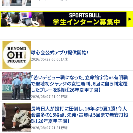
球心会公式アプリ提供開始！
2026/05/27 00:00
野球
｢苦いデビュー戦になった｣立命館宇治vs有明戦
で聖地初ジャッジの女性審判、6回に自ら判定覆
したプレーを謝罪【26年夏甲子園】
2026/08/07 21:00
野球
長崎日大が投打に圧倒し、16年ぶり夏1勝！今大
会最多の15得点、先発・古賀は5回まで無安打投
球【26年夏甲子園】
2026/08/07 21:31
野球