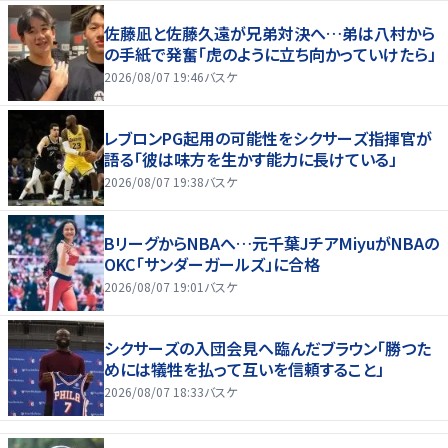
佐藤凪と佐藤久遠が兄弟対決へ…弟は八村から
の手紙で発奮「虎のように立ち向かっていけたら」
2026/08/07 19:46
バスケ
レブロンPG起用の可能性をシクサーズ指揮官が
語る「彼は味方を生かす能力に長けている」
2026/08/07 19:38
バスケ
BリーグからNBAへ…元千葉JチアMiyuがNBAの
OKC「サンダーガールズ」に合格
2026/08/07 19:01
バスケ
シクサーズの入団会見へ臨んだブラウン「勝つた
めには犠牲を払って互いを信頼すること」
2026/08/07 18:33
バスケ