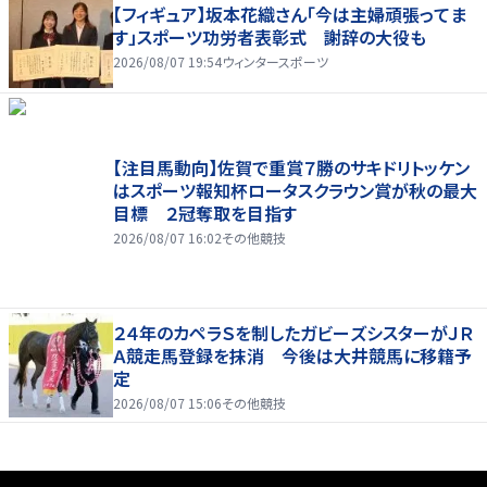
【フィギュア】坂本花織さん「今は主婦頑張ってま
す」スポーツ功労者表彰式 謝辞の大役も
2026/08/07 19:54
ウィンタースポーツ
【注目馬動向】佐賀で重賞７勝のサキドリトッケン
はスポーツ報知杯ロータスクラウン賞が秋の最大
目標 ２冠奪取を目指す
2026/08/07 16:02
その他競技
２４年のカペラＳを制したガビーズシスターがＪＲ
Ａ競走馬登録を抹消 今後は大井競馬に移籍予
定
2026/08/07 15:06
その他競技