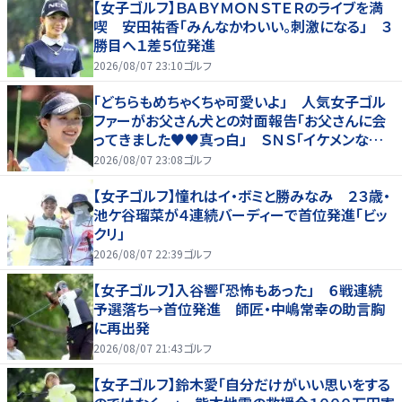
【女子ゴルフ】ＢＡＢＹＭＯＮＳＴＥＲのライブを満
喫 安田祐香「みんなかわいい。刺激になる」 ３
勝目へ１差５位発進
2026/08/07 23:10
ゴルフ
「どちらもめちゃくちゃ可愛いよ」 人気女子ゴル
ファーがお父さん犬との対面報告「お父さんに会
ってきました♥♥真っ白」 ＳＮＳ「イケメンなお
父さん」「白戸家入りするんですか？」
2026/08/07 23:08
ゴルフ
【女子ゴルフ】憧れはイ・ボミと勝みなみ ２３歳・
池ケ谷瑠菜が４連続バーディーで首位発進「ビッ
クリ」
2026/08/07 22:39
ゴルフ
【女子ゴルフ】入谷響「恐怖もあった」 ６戦連続
予選落ち→首位発進 師匠・中嶋常幸の助言胸
に再出発
2026/08/07 21:43
ゴルフ
【女子ゴルフ】鈴木愛「自分だけがいい思いをする