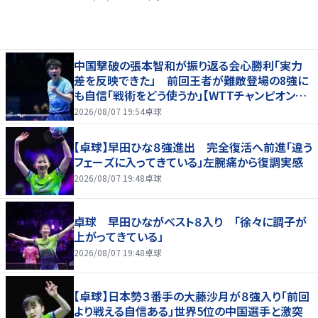
中国撃破の張本智和が振り返る会心勝利「実力
差を反映できた」 前回王者が難敵登場の8強に
も自信「戦術をどう使うか」【WTTチャンピオンズ
横浜2026】
2026/08/07 19:54
卓球
【卓球】早田ひな８強進出 完全復活へ前進「違う
フェーズに入ってきている」左腕痛から復調実感
2026/08/07 19:48
卓球
卓球 早田ひながベスト８入り 「徐々に調子が
上がってきている」
2026/08/07 19:48
卓球
【卓球】日本勢３番手の大藤沙月が８強入り「前回
より戦える自信ある」世界5位の中国選手と激突