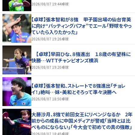
2026/08/07 19:44
卓球
【卓球】張本智和が８強 甲子園出場の仙台育英
に向け“バッティングパフォ”でエール「野球をやっ
ていたら入りたかった」
2026/08/07 19:26
卓球
【卓球】早田ひな、８強進出 １８歳の有望株に
快勝…ＷＴＴチャンピオンズ横浜
2026/08/07 19:20
卓球
【卓球】張本智和、ストレートで８強進出「チョレ
イ！」絶叫…妹・美和とそろって準々決勝へ
2026/08/07 18:50
卓球
大藤沙月、8強で前回女王にリベンジなるか 2年
前からの成長に中国メディアが警戒「当時とは比
べものにならない」「今大会で初めての真の強敵」
2026/08/07 18:45
卓球