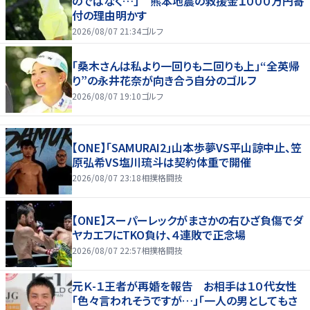
のではなく…」 熊本地震の救援金１０００万円寄
付の理由明かす
2026/08/07 21:34
ゴルフ
「桑木さんは私より一回りも二回りも上」“全英帰
り”の永井花奈が向き合う自分のゴルフ
2026/08/07 19:10
ゴルフ
【ONE】「SAMURAI2」山本歩夢VS平山諒中止、笠
原弘希VS塩川琉斗は契約体重で開催
2026/08/07 23:18
相撲格闘技
【ONE】スーパーレックがまさかの右ひざ負傷でダ
ヤカエフにTKO負け、４連敗で正念場
2026/08/07 22:57
相撲格闘技
元Ｋ-１王者が再婚を報告 お相手は１０代女性
「色々言われそうですが…」「一人の男としてもさ